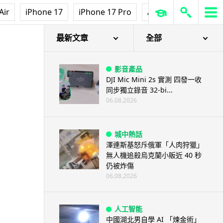
Air
iPhone 17
iPhone 17 Pro
AirPods Pro 3
Ap
vanced 筆電採用光學鍵盤
最新文章
全部
影音產品
DJI Mic Mini 2s 實測 四發一收
同步獨立錄音 32-bi...
06.08.2026
城中熱話
澤連斯基怒斥俄軍「人肉狩獵」
無人機追殺烏克蘭小販近 40 秒
仍被炸傷
06.08.2026
人工智能
中國湖北男自學 AI 「煉金術」