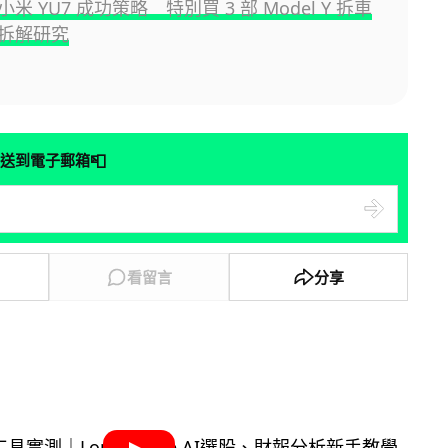
米 YU7 成功策略 特別買 3 部 Model Y 拆車
拆解研究
📮
送到電子郵箱
看留言
分享