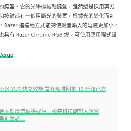
的鍵盤，它的光學機械軸鍵盤，雖然還是採用剪刀
個按鍵都有一個阻斷光的裝置，根據光的變化而判
。Razer 指這種方式能夠使鍵盤輸入的延遲更加小。
有 Razer Chrome RGB 燈，可使用應用程式設
Verge
米 YU7 快充效能 買杯咖啡回來 13 分鐘已充
會面態度謙遜獲好評 極睿科技創辦人讚賞
重創業者」