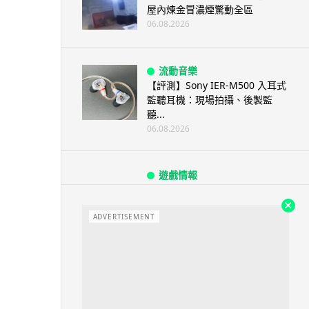
屋內煉金冒濃煙驚動全區
06.08.2026
流動音樂
【評測】Sony IER-M500 入耳式
監聽耳機：現場拍攝、後製監
聽...
06.08.2026
遊戲情報
《魔獸世界：至暗之夜》12.1
「烏拉特克的詛咒」專訪：巢穴
不為提高世...
ADVERTISEMENT
06.08.2026
遊戲情報
日本二手遊戲店減 90% 門市 業
績反增四成 “懷...