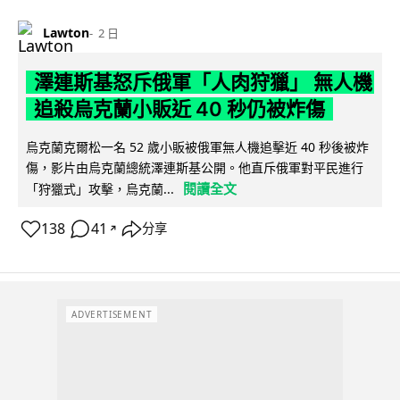
Lawton
2 日
澤連斯基怒斥俄軍「人肉狩獵」 無人機
追殺烏克蘭小販近 40 秒仍被炸傷
烏克蘭克爾松一名 52 歲小販被俄軍無人機追擊近 40 秒後被炸
傷，影片由烏克蘭總統澤連斯基公開。他直斥俄軍對平民進行
閱讀全文
「狩獵式」攻擊，烏克蘭...
138
41
分享
↗
ADVERTISEMENT