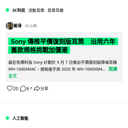
3C科技
流動音樂
音樂耳機
藍骨
18 小時
Sony 傳推平價復刻版耳筒 沿用六年
舊款規格挑戰加價潮
最近有爆料指 Sony 計劃於 9 月 7 日推出平價復刻版降噪耳機
閱讀
WH-1000XM4C，規格幾乎與 2020 年 WH-1000XM4...
全文
20
6
分享
↗
人工智能