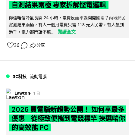
自測結果兩極 專家拆解慳電邏輯
你信唔信冷氣長開 24 小時，電費反而平過開開關關？內地網民
實測結果兩極，有人一個月電費只需 118 元人民幣，有人飆到
閱讀全文
過千。電力部門話不能...
36
分享
3C科技
流動電腦
Lawton
1 日
2026 買電腦新趨勢公開！ 如何享最多
優惠 從極致便攜到電競標竿 揀選啱你
的高效能 PC