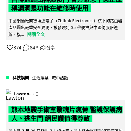
稱漏洞是功能在維修時使用
中國網通廠商智博通電子（Zbtlink Electronics）旗下的路由器
產品爆出嚴重安全漏洞，被發現每 35 秒便會與中國伺服器連
閱讀全文
線，旗...
374
84
分享
↗
科技娛樂
生活娛樂
城中熱話
Lawton
2 日
熊本地震手術室驚魂片瘋傳 醫護保護病
人、逃生門 網民讚值得尊敬
熊本縣 7 月 28 日發生 7.1 級地震，熊本綜合醫院手術室鏡頭拍