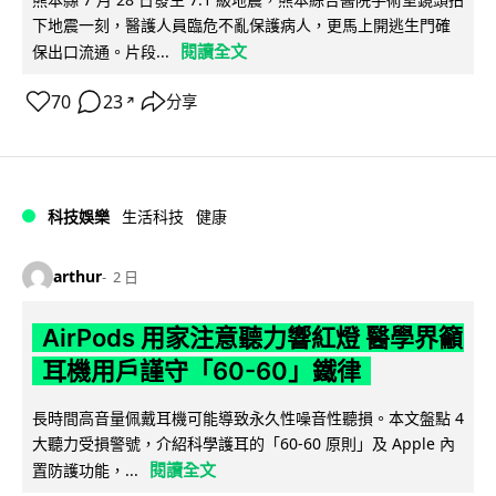
下地震一刻，醫護人員臨危不亂保護病人，更馬上開逃生門確
閱讀全文
保出口流通。片段...
70
23
分享
↗
科技娛樂
生活科技
健康
arthur
2 日
AirPods 用家注意聽力響紅燈 醫學界籲
耳機用戶謹守「60-60」鐵律
長時間高音量佩戴耳機可能導致永久性噪音性聽損。本文盤點 4
大聽力受損警號，介紹科學護耳的「60-60 原則」及 Apple 內
閱讀全文
置防護功能，...