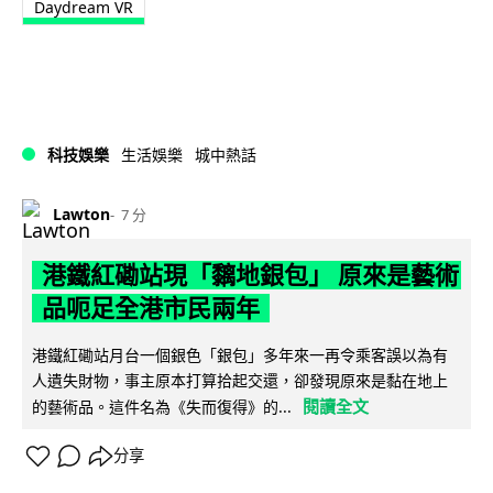
Daydream VR
科技娛樂
生活娛樂
城中熱話
Lawton
7 分
港鐵紅磡站現「黐地銀包」 原來是藝術
品呃足全港市民兩年
港鐵紅磡站月台一個銀色「銀包」多年來一再令乘客誤以為有
人遺失財物，事主原本打算拾起交還，卻發現原來是黏在地上
閱讀全文
的藝術品。這件名為《失而復得》的...
分享