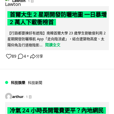
Lawton
1 日
首爾大生 2 星期開發防曬地圖 一日暴增
2 萬人下載衝榜首
【行路都要揀好有遮陰】南韓首爾大學 23 歲學生劉敏俊利用 2
星期開發防曬導航 App「走向陰涼處」，結合建築物高度、太
閱讀全文
陽仰角及行道樹陰影...
89
4
分享
↗
科技娛樂
科技新聞
arthur
1 日
冷氣 24 小時長開電費更平？內地網民