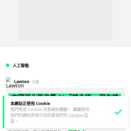
人工智能
Lawton
2 日
中國湖北男自學 AI 「煉金術」 屋內煉
本網站正使用 Cookie
金冒濃煙驚動全區
我們使用 Cookie 改善網站體驗。 繼續使用
我們的網站即表示您同意我們的
Cookie 政
中國湖北黃石一名男子見金價高企，利用 AI 自學提煉黃金，在
策
。
租住單位私設高壓爐及作坊冶煉，過程產生大量刺鼻濃煙，驚