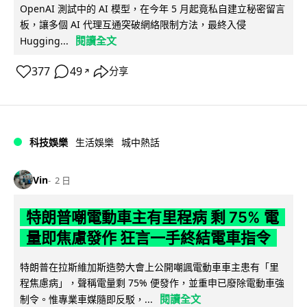
OpenAI 測試中的 AI 模型，在今年 5 月起竟私自建立秘密留言
板，讓多個 AI 代理互通突破網絡限制方法，最終入侵
閱讀全文
Hugging...
377
49
分享
↗
科技娛樂
生活娛樂
城中熱話
Vin
2 日
特朗普嘲電動車主有里程病 剩 75% 電
量即焦慮發作 狂言一手終結電車指令
特朗普在拉斯維加斯造勢大會上公開嘲諷電動車車主患有「里
程焦慮病」，聲稱電量剩 75% 便發作，並重申已廢除電動車強
閱讀全文
制令。惟專業車媒隨即反駁，...