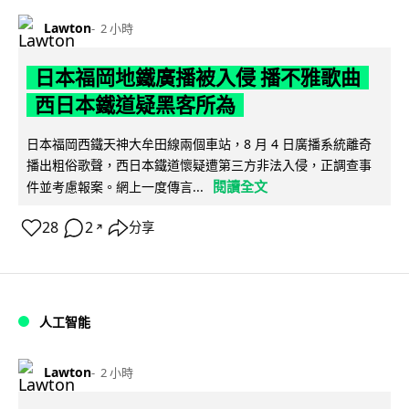
Lawton
2 小時
日本福岡地鐵廣播被入侵 播不雅歌曲
西日本鐵道疑黑客所為
日本福岡西鐵天神大牟田線兩個車站，8 月 4 日廣播系統離奇
播出粗俗歌聲，西日本鐵道懷疑遭第三方非法入侵，正調查事
閱讀全文
件並考慮報案。網上一度傳言...
28
2
分享
↗
人工智能
Lawton
2 小時