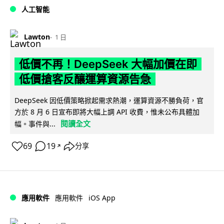
人工智能
Lawton
1 日
低價不再！DeepSeek 大幅加價在即
低價搶客反釀運算資源告急
DeepSeek 因低價策略掀起需求熱潮，運算資源不勝負荷，官
方於 8 月 6 日宣布即將大幅上調 API 收費，惟未公布具體加
閱讀全文
幅。事件與...
69
19
分享
↗
iOS App
應用軟件
應用軟件