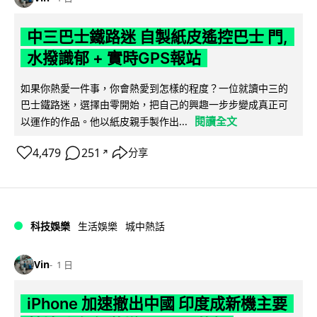
中三巴士鐵路迷 自製紙皮遙控巴士 門,
水撥識郁 + 實時GPS報站
如果你熱愛一件事，你會熱愛到怎樣的程度？一位就讀中三的
巴士鐵路迷，選擇由零開始，把自己的興趣一步步變成真正可
閱讀全文
以運作的作品。他以紙皮親手製作出...
4,479
251
分享
↗
科技娛樂
生活娛樂
城中熱話
Vin
1 日
iPhone 加速撤出中國 印度成新機主要