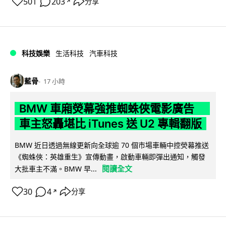
501
203
分享
↗
科技娛樂
生活科技
汽車科技
藍骨
17 小時
BMW 車廂熒幕強推蜘蛛俠電影廣告
車主怒轟堪比 iTunes 送 U2 專輯翻版
BMW 近日透過無線更新向全球逾 70 個市場車輛中控熒幕推送
《蜘蛛俠：英雄重生》宣傳動畫，啟動車輛即彈出通知，觸發
閱讀全文
大批車主不滿。BMW 早...
30
4
分享
↗