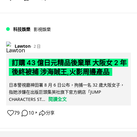
科技娛樂
影視娛樂
Lawton
2 日
訂購 43 億日元精品後棄單 大阪女 2 年
後終被捕 涉海賊王,火影周邊產品
日本警視廳神田署 8 月 6 日公布，拘捕一名 32 歲大阪女子，
指她涉嫌在出版巨頭集英社旗下官方網店「JUMP
閱讀全文
CHARACTERS ST...
79
10
分享
↗