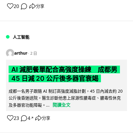
20
分享
人工智能
arthur
2 日
AI 減肥餐單配合高強度操練 成都男
45 日減 20 公斤後多器官衰竭
成都一名男子跟隨 AI 制訂高強度減脂計劃，45 日內減去約 20
公斤後昏迷送院。醫生診斷他患上尿源性膿毒症、膿毒性休克
閱讀全文
及多器官功能障礙。...
23
4
分享
↗