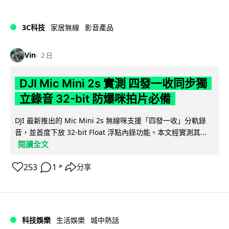
3C科技
家居無線
影音產品
Vin
2 日
DJI Mic Mini 2s 實測 四發一收同步獨
立錄音 32-bit 防爆咪拍片必備
DJI 最新推出的 Mic Mini 2s 無線咪支援「四發一收」分軌錄
音，並首度下放 32-bit Float 浮點內錄功能。本文經實測其...
閱讀全文
253
1
分享
↗
科技娛樂
生活娛樂
城中熱話