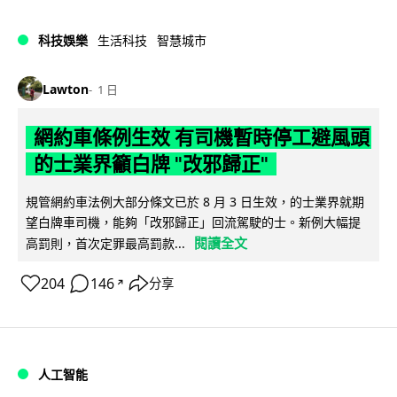
科技娛樂
生活科技
智慧城市
Lawton
1 日
網約車條例生效 有司機暫時停工避風頭
的士業界籲白牌 "改邪歸正"
規管網約車法例大部分條文已於 8 月 3 日生效，的士業界就期
望白牌車司機，能夠「改邪歸正」回流駕駛的士。新例大幅提
閱讀全文
高罰則，首次定罪最高罰款...
204
146
分享
↗
人工智能