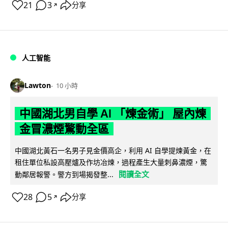
21
3
分享
↗
人工智能
Lawton
10 小時
中國湖北男自學 AI 「煉金術」 屋內煉
金冒濃煙驚動全區
中國湖北黃石一名男子見金價高企，利用 AI 自學提煉黃金，在
租住單位私設高壓爐及作坊冶煉，過程產生大量刺鼻濃煙，驚
閱讀全文
動鄰居報警。警方到場揭發整...
28
5
分享
↗