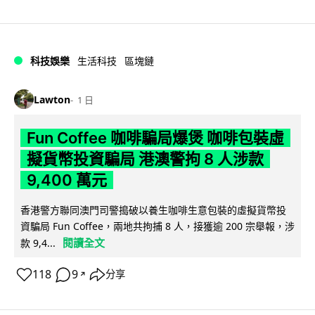
科技娛樂
生活科技
區塊鏈
Lawton
1 日
Fun Coffee 咖啡騙局爆煲 咖啡包裝虛
擬貨幣投資騙局 港澳警拘 8 人涉款
9,400 萬元
香港警方聯同澳門司警搗破以養生咖啡生意包裝的虛擬貨幣投
資騙局 Fun Coffee，兩地共拘捕 8 人，接獲逾 200 宗舉報，涉
閱讀全文
款 9,4...
118
9
分享
↗