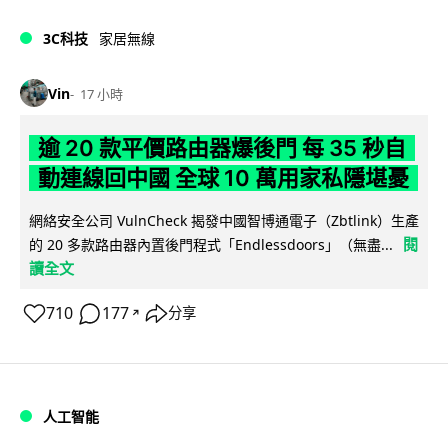
3C科技
家居無線
Vin
17 小時
逾 20 款平價路由器爆後門 每 35 秒自
動連線回中國 全球 10 萬用家私隱堪憂
網絡安全公司 VulnCheck 揭發中國智博通電子（Zbtlink）生產
閱
的 20 多款路由器內置後門程式「Endlessdoors」（無盡...
讀全文
710
177
分享
↗
人工智能