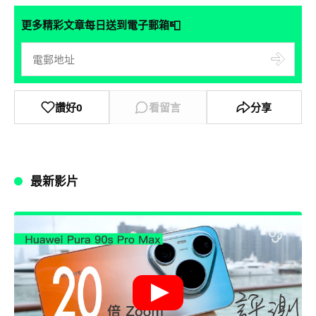
📮
更多精彩文章每日送到電子郵箱
讚好
0
看留言
分享
最新影片