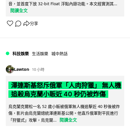
音，並首度下放 32-bit Float 浮點內錄功能。本文經實測其...
閱讀全文
分享
科技娛樂
生活娛樂
城中熱話
Lawton
10 小時
澤連斯基怒斥俄軍「人肉狩獵」 無人機
追殺烏克蘭小販近 40 秒仍被炸傷
烏克蘭克爾松一名 52 歲小販被俄軍無人機追擊近 40 秒後被炸
傷，影片由烏克蘭總統澤連斯基公開。他直斥俄軍對平民進行
閱讀全文
「狩獵式」攻擊，烏克蘭...