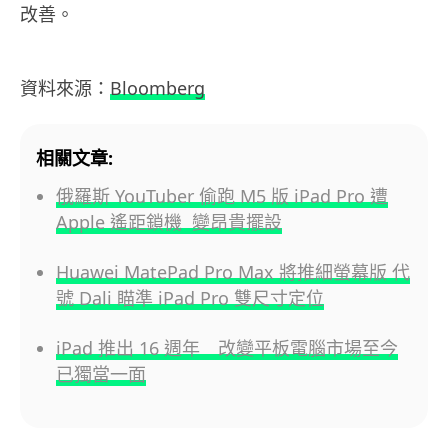
改善。
資料來源：
Bloomberg
相關文章:
俄羅斯 YouTuber 偷跑 M5 版 iPad Pro 遭
Apple 遙距鎖機 變昂貴擺設
Huawei MatePad Pro Max 將推細螢幕版 代
號 Dali 瞄準 iPad Pro 雙尺寸定位
iPad 推出 16 週年 改變平板電腦市場至今
已獨當一面