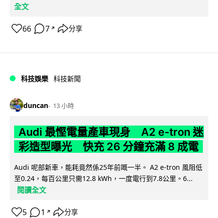
全文
66
7
分享
↗
科技娛樂
科技新聞
duncan
13 小時
Audi 最慳電量產車現身 A2 e-tron 迷
彩造型曝光 快充 26 分鐘充滿 8 成電
Audi 呢部新車，能耗竟然係25年前嘅一半。 A2 e-tron 風阻低
至0.24，每百公里只需12.8 kWh，一度電行到7.8公里。6...
閱讀全文
5
1
分享
↗