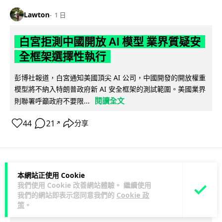
Lawton
1 日
白宮拒測中國開放 AI 模型 業界質疑安
全框架選擇性執行
彭博社報道，白宮通知美國頂尖 AI 公司，中國開發的開放權重
模型將不納入特朗普政府新 AI 安全框架的測試範圍。美國業界
閱讀全文
則聯署呼籲政府不要限...
44
21
分享
↗
人工智能
本網站正使用 Cookie
我們使用 Cookie 改善網站體驗。 繼續使用
我們的網站即表示您同意我們的
Cookie 政
Vin
1 日
策
。