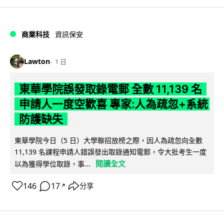
商業科技
資訊保安
Lawton
1 日
東華學院誤發取錄電郵 全數 11,139 名
申請人一度空歡喜 專家:人為疏忽+系統
防護缺失
東華學院今日（5 日）大學聯招放榜之際，因人為疏忽向全數
11,139 名課程申請人錯誤發出取錄通知電郵，令大批考生一度
閱讀全文
以為獲得學位取錄，事...
146
17
分享
↗