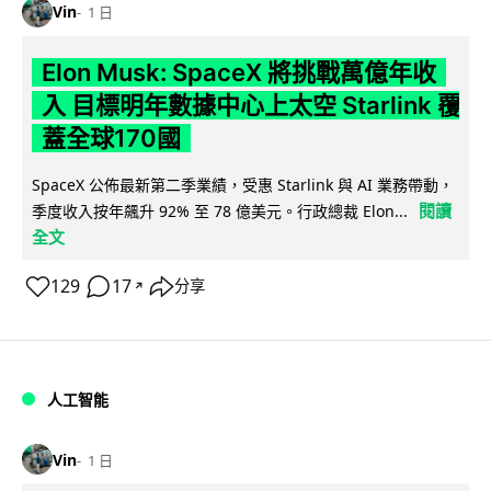
Vin
1 日
Elon Musk: SpaceX 將挑戰萬億年收
入 目標明年數據中心上太空 Starlink 覆
蓋全球170國
SpaceX 公佈最新第二季業績，受惠 Starlink 與 AI 業務帶動，
閱讀
季度收入按年飆升 92% 至 78 億美元。行政總裁 Elon...
全文
129
17
分享
↗
人工智能
Vin
1 日