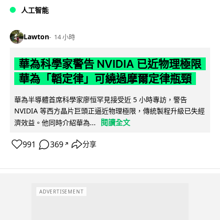
人工智能
Lawton
14 小時
華為科學家警告 NVIDIA 已近物理極限
華為「韜定律」可繞過摩爾定律瓶頸
華為半導體首席科學家廖恒罕見接受近 5 小時專訪，警告
NVIDIA 等西方晶片巨頭正逼近物理極限，傳統製程升級已失經
閱讀全文
濟效益。他同時介紹華為...
991
369
分享
↗
ADVERTISEMENT