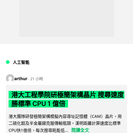
人工智能
arthur
21 小時
港大工程學院研極簡架構晶片 搜尋速度
勝標準 CPU 1 億倍
港大團隊研發極簡架構模擬內容尋址記憶體（CAM）晶片，用
二硫化鉬及半金屬銻克服傳輸瓶頸，漢明距離計算速度比標準
閱讀全文
CPU快1億倍，每次搜尋耗能低...