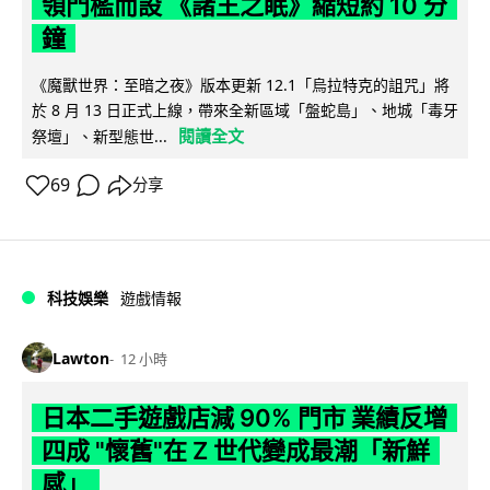
領門檻而設 《諸王之眠》縮短約 10 分
鐘
《魔獸世界：至暗之夜》版本更新 12.1「烏拉特克的詛咒」將
於 8 月 13 日正式上線，帶來全新區域「盤蛇島」、地城「毒牙
閱讀全文
祭壇」、新型態世...
69
分享
科技娛樂
遊戲情報
Lawton
12 小時
日本二手遊戲店減 90% 門市 業績反增
四成 "懷舊"在 Z 世代變成最潮「新鮮
感」