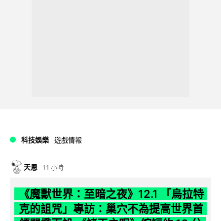
科技娛樂
遊戲情報
天恩
11 小時
《魔獸世界：至暗之夜》12.1 「烏拉特
克的詛咒」專訪：巢穴不為提高世界首