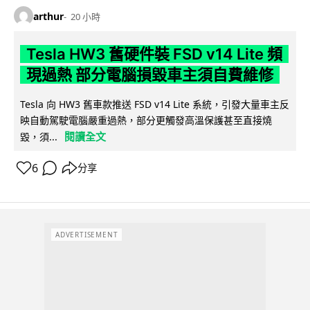
arthur
20 小時
Tesla HW3 舊硬件裝 FSD v14 Lite 頻
現過熱 部分電腦損毀車主須自費維修
Tesla 向 HW3 舊車款推送 FSD v14 Lite 系統，引發大量車主反
映自動駕駛電腦嚴重過熱，部分更觸發高溫保護甚至直接燒
閱讀全文
毀，須...
6
分享
ADVERTISEMENT