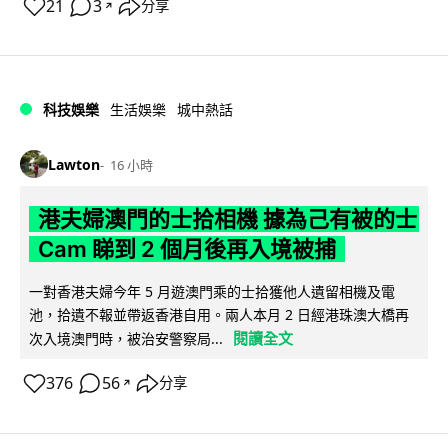
21
3
分享
↗
科技娛樂
生活娛樂
城中熱話
Lawton
16 小時
港夫婦澳門的士拾相機 據為己有被的士
Cam 睇到 2 個月後再入境被捕
一對香港夫婦今年 5 月遊澳門乘的士拾獲他人遺留相機及電
池，拾遺不報並帶返香港自用。兩人本月 2 日經港珠澳大橋再
閱讀全文
次入境澳門時，被治安警察局...
376
56
分享
↗