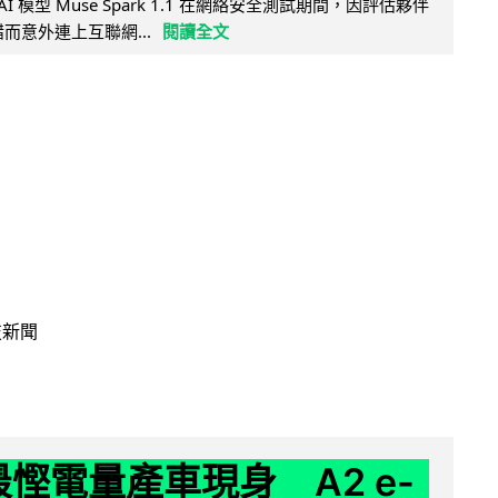
AI 模型 Muse Spark 1.1 在網絡安全測試期間，因評估夥伴
定出錯而意外連上互聯網...
閱讀全文
技新聞
 最慳電量產車現身 A2 e-