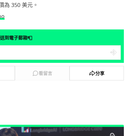
為 350 美元。
mo
📮
送到電子郵箱
看留言
分享