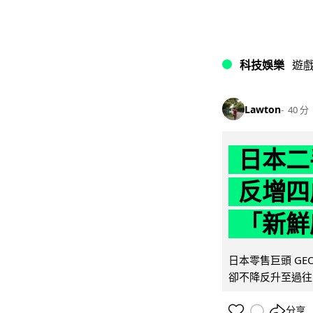
科技娛樂
遊
Lawton
40 分
日本二
反增四
「新鮮
日本零售巨頭 GEO
卻不降反升至過往的
分享