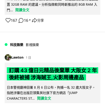
置 32GB RAM 的建議。分析指微軟同時新推出的 8GB RAM 入
閱讀全文
門...
167
16
分享
↗
科技娛樂
影視娛樂
Lawton
1 日
訂購 43 億日元精品後棄單 大阪女 2 年
後終被捕 涉海賊王,火影周邊產品
日本警視廳神田署 8 月 6 日公布，拘捕一名 32 歲大阪女子，
指她涉嫌在出版巨頭集英社旗下官方網店「JUMP
閱讀全文
CHARACTERS ST...