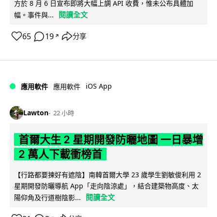
方於 8 月 6 日宣布即將大幅上調 API 收費，惟未公布具體加
閱讀全文
幅。事件與...
65
19
分享
↗
iOS App
應用軟件
應用軟件
Lawton
22 小時
首爾大生 2 星期開發防曬地圖 一日暴增
2 萬人下載衝榜首
【行路都要揀好有遮陰】南韓首爾大學 23 歲學生劉敏俊利用 2
星期開發防曬導航 App「走向陰涼處」，結合建築物高度、太
閱讀全文
陽仰角及行道樹陰影...