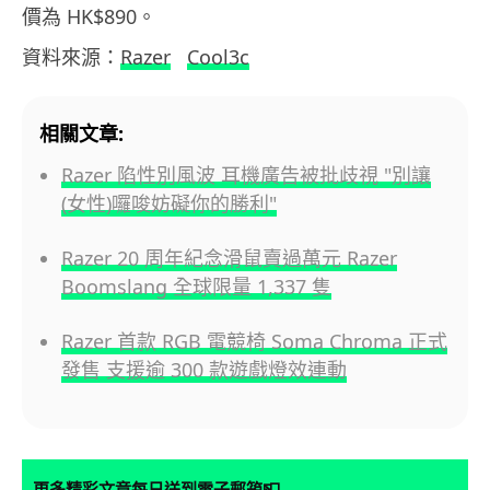
價為 HK$890。
資料來源：
Razer
Cool3c
相關文章:
Razer 陷性別風波 耳機廣告被批歧視 "別讓
(女性)囉唆妨礙你的勝利"
Razer 20 周年紀念滑鼠賣過萬元 Razer
Boomslang 全球限量 1,337 隻
Razer 首款 RGB 電競椅 Soma Chroma 正式
發售 支援逾 300 款遊戲燈效連動
📮
更多精彩文章每日送到電子郵箱