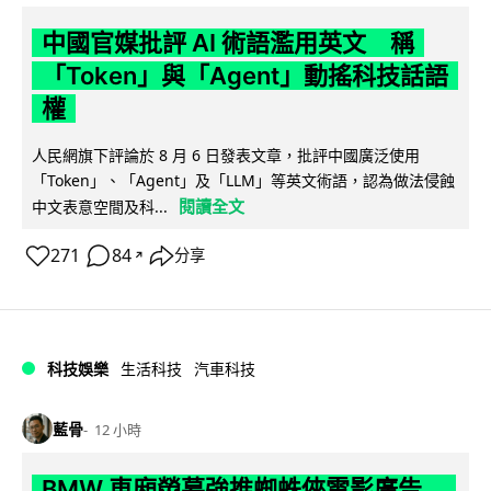
中國官媒批評 AI 術語濫用英文 稱
「Token」與「Agent」動搖科技話語
權
人民網旗下評論於 8 月 6 日發表文章，批評中國廣泛使用
「Token」、「Agent」及「LLM」等英文術語，認為做法侵蝕
閱讀全文
中文表意空間及科...
271
84
分享
↗
科技娛樂
生活科技
汽車科技
藍骨
12 小時
BMW 車廂熒幕強推蜘蛛俠電影廣告