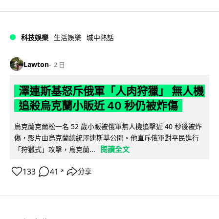
科技娛樂
生活娛樂
城中熱話
Lawton
2 日
澤連斯基怒斥俄軍「人肉狩獵」 無人機
追殺烏克蘭小販近 40 秒仍被炸傷
烏克蘭克爾松一名 52 歲小販被俄軍無人機追擊近 40 秒後被炸
傷，影片由烏克蘭總統澤連斯基公開。他直斥俄軍對平民進行
閱讀全文
「狩獵式」攻擊，烏克蘭...
133
41
分享
↗