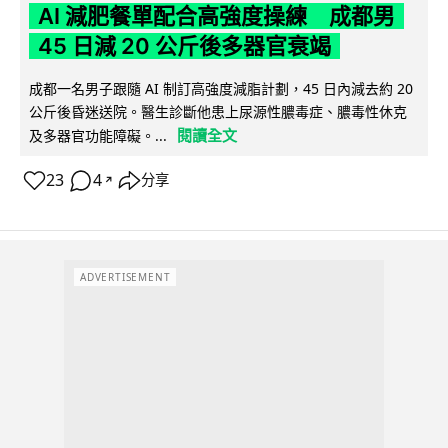
AI 減肥餐單配合高強度操練 成都男
45 日減 20 公斤後多器官衰竭
成都一名男子跟隨 AI 制訂高強度減脂計劃，45 日內減去約 20
公斤後昏迷送院。醫生診斷他患上尿源性膿毒症、膿毒性休克
閱讀全文
及多器官功能障礙。...
23
4
分享
↗
ADVERTISEMENT