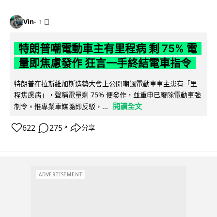
Vin
1 日
特朗普嘲電動車主有里程病 剩 75% 電
量即焦慮發作 狂言一手終結電車指令
特朗普在拉斯維加斯造勢大會上公開嘲諷電動車車主患有「里
程焦慮病」，聲稱電量剩 75% 便發作，並重申已廢除電動車強
閱讀全文
制令。惟專業車媒隨即反駁，...
622
275
分享
↗
ADVERTISEMENT