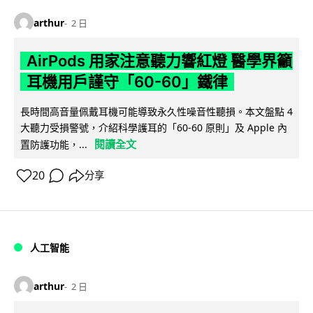
arthur
2 日
AirPods 用家注意聽力響紅燈 醫學界籲
耳機用戶謹守「60-60」鐵律
長時間高音量佩戴耳機可能導致永久性噪音性聽損。本文盤點 4
大聽力受損警號，介紹科學護耳的「60-60 原則」及 Apple 內
閱讀全文
置防護功能，...
20
分享
人工智能
arthur
2 日