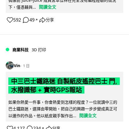
偶像前 Juice=Juice 成員宮本佳林在完全沒有編程經驗的情況
閱讀全文
下，僅憑藉與...
592
49
分享
↗
商業科技
3D 打印
Vin
1 日
中三巴士鐵路迷 自製紙皮遙控巴士 門,
水撥識郁 + 實時GPS報站
如果你熱愛一件事，你會熱愛到怎樣的程度？一位就讀中三的
巴士鐵路迷，選擇由零開始，把自己的興趣一步步變成真正可
閱讀全文
以運作的作品。他以紙皮親手製作出...
4,127
234
分享
↗