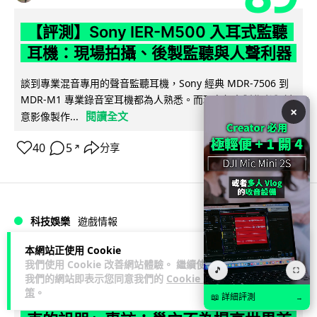
【評測】Sony IER-M500 入耳式監聽
耳機：現場拍攝、後製監聽與人聲利器
談到專業混音專用的聲音監聽耳機，Sony 經典 MDR-7506 到
MDR-M1 專業錄音室耳機都為人熟悉。而現在舞台製作者與創
×
閱讀全文
意影像製作...
40
5
分享
↗
科技娛樂
遊戲情報
本網站正使用 Cookie
天恩
2 日
我們使用 Cookie 改善網站體驗。 繼續使用
🎵
⛶
我們的網站即表示您同意我們的
Cookie 政
策
。
《魔獸世界：至暗之夜》12.1 「烏拉特
📖 詳細評測
→