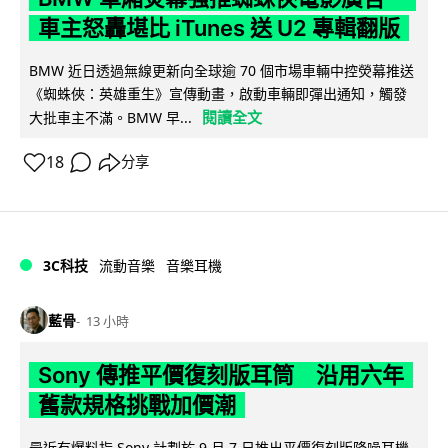
車主怒轟堪比 iTunes 送 U2 專輯翻版
BMW 近日透過無線更新向全球逾 70 個市場車輛中控熒幕推送
《蜘蛛俠：英雄重生》宣傳動畫，啟動車輛即彈出通知，觸發
閱讀全文
大批車主不滿。BMW 早...
18
分享
3C科技
流動音樂
音樂耳機
藍骨
13 小時
Sony 傳推平價復刻版耳筒 沿用六年
舊款規格挑戰加價潮
最近有爆料指 Sony 計劃於 9 月 7 日推出平價復刻版降噪耳機