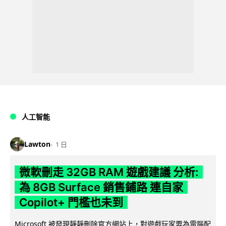
人工智能
Lawton
1 日
微軟刪走 32GB RAM 遊戲建議 分析:
為 8GB Surface 銷售鋪路 連自家
Copilot+ 門檻也未到
Microsoft 被發現靜靜刪除官方網站上，對遊戲玩家要為電腦配