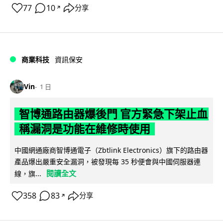
77
10
分享
↗
商業科技
資訊保安
Vin
1 日
智博通路由器爆後門 官方緊急下架止血
稱漏洞是功能在維修時使用
中國網通廠商智博通電子（Zbtlink Electronics）旗下的路由器
產品爆出嚴重安全漏洞，被發現每 35 秒便會與中國伺服器連
閱讀全文
線，旗...
358
83
分享
↗