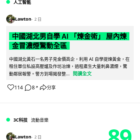
人工智能
Lawton
2 日
中國湖北男自學 AI 「煉金術」 屋內煉
金冒濃煙驚動全區
中國湖北黃石一名男子見金價高企，利用 AI 自學提煉黃金，在
租住單位私設高壓爐及作坊冶煉，過程產生大量刺鼻濃煙，驚
閱讀全文
動鄰居報警。警方到場揭發整...
114
8
分享
↗
3C科技
流動音樂
89
Lawton
2 日