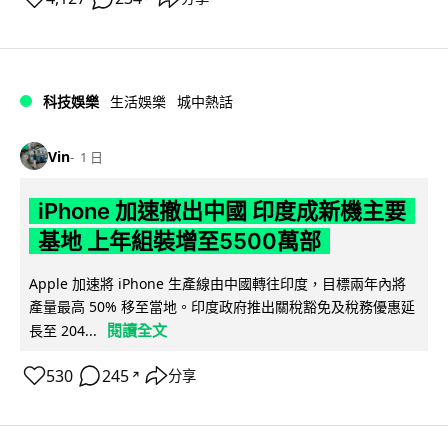
科技娛樂
生活娛樂
城中熱話
Vin
1 日
iPhone 加速撤出中國 印度成新機主要
基地 上年組裝增至5500萬部
Apple 加速將 iPhone 生產線由中國轉往印度，目標兩年內將
產量最高 50% 移至當地。印度政府推出關稅豁免及稅務優惠延
閱讀全文
長至 204...
530
245
分享
↗