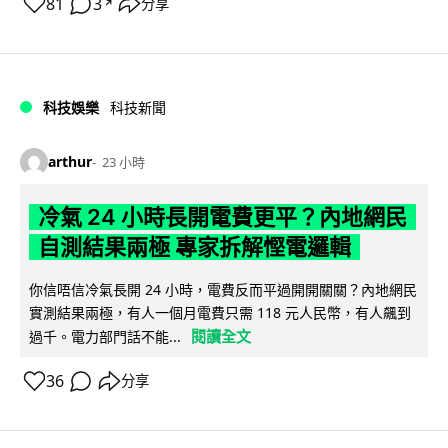
81
3
分享
↗
科技娛樂
科技新聞
arthur
23 小時
冷氣 24 小時長開電費更平？內地網民
自測結果兩極 專家拆解慳電邏輯
你信唔信冷氣長開 24 小時，電費反而平過開開關關？內地網民
實測結果兩極，有人一個月電費只需 118 元人民幣，有人飆到
閱讀全文
過千。電力部門話不能...
36
分享