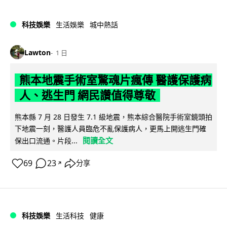
科技娛樂
生活娛樂
城中熱話
Lawton
1 日
熊本地震手術室驚魂片瘋傳 醫護保護病
人、逃生門 網民讚值得尊敬
熊本縣 7 月 28 日發生 7.1 級地震，熊本綜合醫院手術室鏡頭拍
下地震一刻，醫護人員臨危不亂保護病人，更馬上開逃生門確
閱讀全文
保出口流通。片段...
69
23
分享
↗
科技娛樂
生活科技
健康