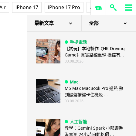
Air
iPhone 17
iPhone 17 Pro
AirPods Pro 3
Ap
最新文章
全部
手提電話
【試玩】本地製作《HK Driving
Game》真實路線重現 操控有...
03.08.2026
Mac
M5 Max MacBook Pro 過熱 熱
到鍵盤按鍵卡住機殼 ...
03.08.2026
人工智能
教學：Gemini Spark 小龍蝦香
港實測 24小時自動格價 ...