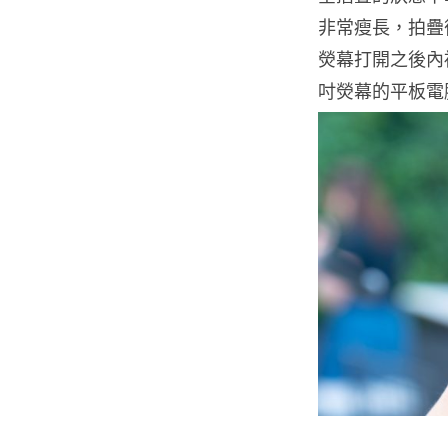
非常瘦長，拍疊後的
熒幕打開之後內裡即
吋熒幕的平板電