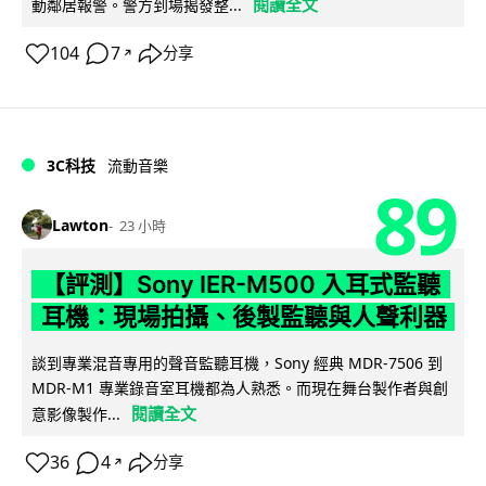
閱讀全文
動鄰居報警。警方到場揭發整...
104
7
分享
↗
3C科技
流動音樂
89
Lawton
23 小時
【評測】Sony IER-M500 入耳式監聽
耳機：現場拍攝、後製監聽與人聲利器
談到專業混音專用的聲音監聽耳機，Sony 經典 MDR-7506 到
MDR-M1 專業錄音室耳機都為人熟悉。而現在舞台製作者與創
閱讀全文
意影像製作...
36
4
分享
↗