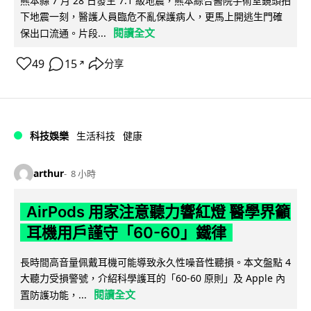
熊本縣 7 月 28 日發生 7.1 級地震，熊本綜合醫院手術室鏡頭拍
下地震一刻，醫護人員臨危不亂保護病人，更馬上開逃生門確
閱讀全文
保出口流通。片段...
49
15
分享
↗
科技娛樂
生活科技
健康
arthur
8 小時
AirPods 用家注意聽力響紅燈 醫學界籲
耳機用戶謹守「60-60」鐵律
長時間高音量佩戴耳機可能導致永久性噪音性聽損。本文盤點 4
大聽力受損警號，介紹科學護耳的「60-60 原則」及 Apple 內
閱讀全文
置防護功能，...