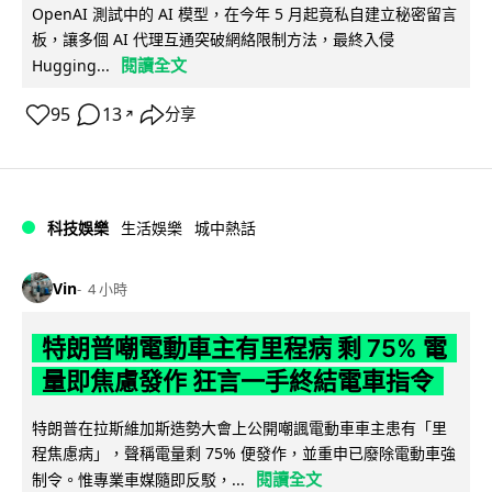
OpenAI 測試中的 AI 模型，在今年 5 月起竟私自建立秘密留言
板，讓多個 AI 代理互通突破網絡限制方法，最終入侵
閱讀全文
Hugging...
95
13
分享
↗
科技娛樂
生活娛樂
城中熱話
Vin
4 小時
特朗普嘲電動車主有里程病 剩 75% 電
量即焦慮發作 狂言一手終結電車指令
特朗普在拉斯維加斯造勢大會上公開嘲諷電動車車主患有「里
程焦慮病」，聲稱電量剩 75% 便發作，並重申已廢除電動車強
閱讀全文
制令。惟專業車媒隨即反駁，...