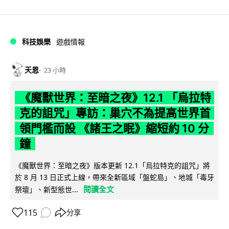
科技娛樂
遊戲情報
天恩
23 小時
《魔獸世界：至暗之夜》12.1 「烏拉特
克的詛咒」專訪：巢穴不為提高世界首
領門檻而設 《諸王之眠》縮短約 10 分
鐘
《魔獸世界：至暗之夜》版本更新 12.1「烏拉特克的詛咒」將
於 8 月 13 日正式上線，帶來全新區域「盤蛇島」、地城「毒牙
閱讀全文
祭壇」、新型態世...
115
分享