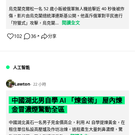
烏克蘭克爾松一名 52 歲小販被俄軍無人機追擊近 40 秒後被炸
傷，影片由烏克蘭總統澤連斯基公開。他直斥俄軍對平民進行
閱讀全文
「狩獵式」攻擊，烏克蘭...
102
36
分享
↗
人工智能
Lawton
22 小時
中國湖北男自學 AI 「煉金術」 屋內煉
金冒濃煙驚動全區
中國湖北黃石一名男子見金價高企，利用 AI 自學提煉黃金，在
租住單位私設高壓爐及作坊冶煉，過程產生大量刺鼻濃煙，驚