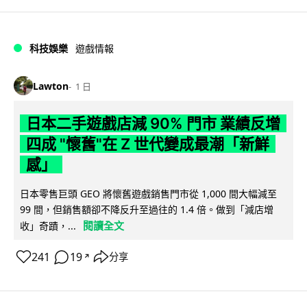
科技娛樂
遊戲情報
Lawton
1 日
日本二手遊戲店減 90% 門市 業績反增
四成 "懷舊"在 Z 世代變成最潮「新鮮
感」
日本零售巨頭 GEO 將懷舊遊戲銷售門市從 1,000 間大幅減至
99 間，但銷售額卻不降反升至過往的 1.4 倍。做到「減店增
閱讀全文
收」奇蹟，...
241
19
分享
↗