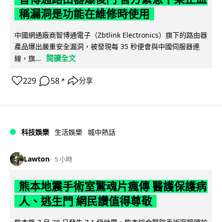
稱漏洞是功能在維修時使用
中國網通廠商智博通電子（Zbtlink Electronics）旗下的路由器
產品爆出嚴重安全漏洞，被發現每 35 秒便會與中國伺服器連
閱讀全文
線，旗...
229
58
分享
↗
科技娛樂
生活娛樂
城中熱話
Lawton
5 小時
熊本地震手術室驚魂片瘋傳 醫護保護病
人、逃生門 網民讚值得尊敬