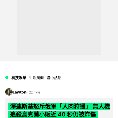
科技娛樂
生活娛樂
城中熱話
Lawton
22 小時
澤連斯基怒斥俄軍「人肉狩獵」 無人機
追殺烏克蘭小販近 40 秒仍被炸傷