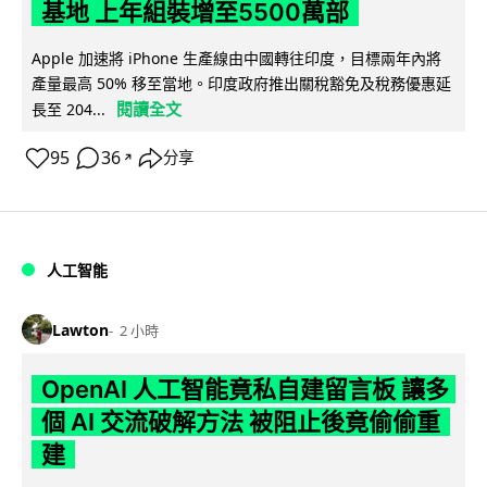
基地 上年組裝增至5500萬部
Apple 加速將 iPhone 生產線由中國轉往印度，目標兩年內將
產量最高 50% 移至當地。印度政府推出關稅豁免及稅務優惠延
閱讀全文
長至 204...
95
36
分享
↗
人工智能
Lawton
2 小時
OpenAI 人工智能竟私自建留言板 讓多
個 AI 交流破解方法 被阻止後竟偷偷重
建