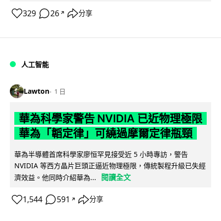
329
26
分享
↗
人工智能
Lawton
1 日
華為科學家警告 NVIDIA 已近物理極限
華為「韜定律」可繞過摩爾定律瓶頸
華為半導體首席科學家廖恒罕見接受近 5 小時專訪，警告
NVIDIA 等西方晶片巨頭正逼近物理極限，傳統製程升級已失經
閱讀全文
濟效益。他同時介紹華為...
1,544
591
分享
↗