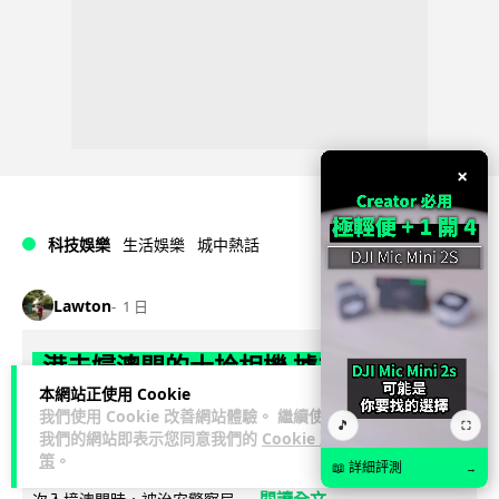
×
科技娛樂
生活娛樂
城中熱話
Lawton
1 日
港夫婦澳門的士拾相機 據為己有被的士
本網站正使用 Cookie
Cam 睇到 2 個月後再入境被捕
我們使用 Cookie 改善網站體驗。 繼續使用
🎵
⛶
我們的網站即表示您同意我們的
Cookie 政
一對香港夫婦今年 5 月遊澳門乘的士拾獲他人遺留相機及電
策
。
📖 詳細評測
→
池，拾遺不報並帶返香港自用。兩人本月 2 日經港珠澳大橋再