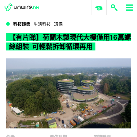
WWDC 2026
GenAI 與雲端科技專區
ERP 與商業 AI
【有片睇】荷蘭木製現代大樓僅用16萬螺絲組裝 可輕鬆拆卸循環再用
科技娛樂
生活科技
環保
【有片睇】荷蘭木製現代大樓僅用16萬螺
絲組裝 可輕鬆拆卸循環再用
作者
發佈日期
閱讀時間