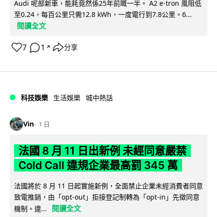
Audi 呢部新車，能耗竟然係25年前嘅一半。 A2 e-tron 風阻低
至0.24，每百公里只需12.8 kWh，一度電行到7.8公里。6...
閱讀全文
7
1
分享
↗
科技娛樂
生活娛樂
城中熱話
Vin
1 日
法國 8 月 11 日出新例 未經同意嚴禁
Cold Call 違規企業最高罰 345 萬
法國將於 8 月 11 日起實施新例，全面禁止企業未經消費者同意
致電推銷，由「opt-out」拒接登記制轉為「opt-in」先徵同意
閱讀全文
機制。違...