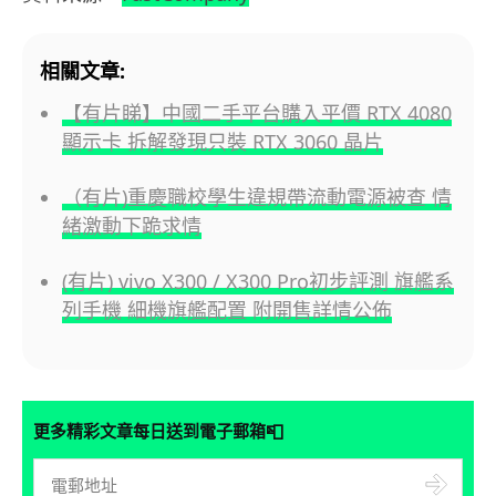
相關文章:
【有片睇】中國二手平台購入平價 RTX 4080
顯示卡 拆解發現只裝 RTX 3060 晶片
（有片)重慶職校學生違規帶流動電源被查 情
緒激動下跪求情
(有片) vivo X300 / X300 Pro初步評測 旗艦系
列手機 細機旗艦配置 附開售詳情公佈
📮
更多精彩文章每日送到電子郵箱