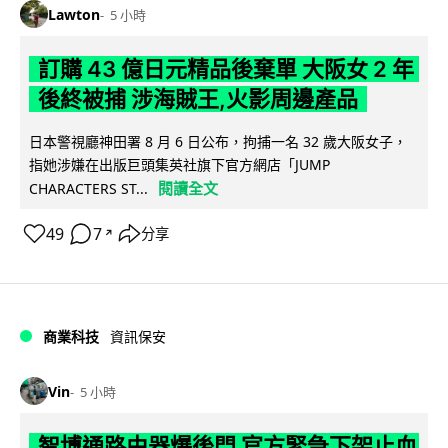
Lawton
5 小時
訂購 43 億日元精品後棄單 大阪女 2 年
後終被捕 涉海賊王,火影周邊產品
日本警視廳神田署 8 月 6 日公布，拘捕一名 32 歲大阪女子，
指她涉嫌在出版巨頭集英社旗下官方網店「JUMP
閱讀全文
CHARACTERS ST...
49
7
分享
↗
商業科技
資訊保安
Vin
5 小時
智博通路由器爆後門 官方緊急下架止血