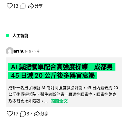
13
分享
人工智能
arthur
9 小時
AI 減肥餐單配合高強度操練 成都男
45 日減 20 公斤後多器官衰竭
成都一名男子跟隨 AI 制訂高強度減脂計劃，45 日內減去約 20
公斤後昏迷送院。醫生診斷他患上尿源性膿毒症、膿毒性休克
閱讀全文
及多器官功能障礙。...
17
3
分享
↗