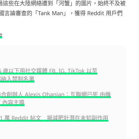
，不過這些在大陸網絡遭到「河蟹」的圖片，始終不及被
論審查的「Tank Man」，獲得 Reddit 用戶們
e
 歲以下用社交媒體 FB, IG, TikTok 以至
t 都納入禁制名單
 聯合創辦人 Alexis Ohanian：互聯網已死 由機
I 內容主導
 41 萬 Reddit 帖文 揭減肥針潛在未知副作用