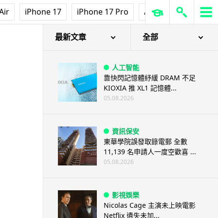
Air
iPhone 17
iPhone 17 Pro
AirPods Pro 3
Ap
最新文章
全部
人工智能
靠快閃記憶體紓緩 DRAM 不足
KIOXIA 推 XL1 記憶體...
05.08.2026
資訊保安
東華學院誤發取錄電郵 全數
11,139 名申請人一度空歡喜 ...
05.08.2026
影視娛樂
Nicolas Cage 主演未上映電影
Netflix 遺失未加...