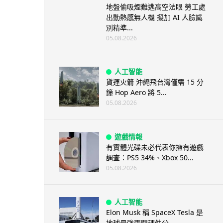
地盤偷吸煙難逃高空法眼 勞工處
出動熱感無人機 擬加 AI 人臉識
別精準...
05.08.2026
人工智能
貨運火箭 沖繩飛台灣僅需 15 分
鐘 Hop Aero 將 5...
05.08.2026
遊戲情報
有實體光碟未必代表你擁有遊戲
調查：PS5 34%、Xbox 50...
05.08.2026
人工智能
Elon Musk 稱 SpaceX Tesla 是
地球最強兩間硬件公...