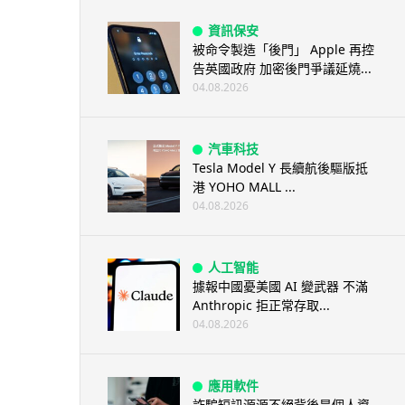
資訊保安
被命令製造「後門」 Apple 再控
告英國政府 加密後門爭議延燒...
04.08.2026
汽車科技
Tesla Model Y 長續航後驅版抵
港 YOHO MALL ...
04.08.2026
人工智能
據報中國憂美國 AI 變武器 不滿
Anthropic 拒正常存取...
04.08.2026
應用軟件
詐騙短訊源源不絕背後是個人資