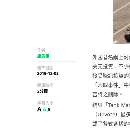
作者
唐美鳳
外國著名網上討論區
美元投資，不少網
發佈日期
2019-12-08
接受騰訊投資的決定，
「六四事件」中極
閱讀時間
2分鐘
否將之刪除。
字體大小
結果「Tank Ma
A
A
A
（Upvote）
載了各式各樣的相