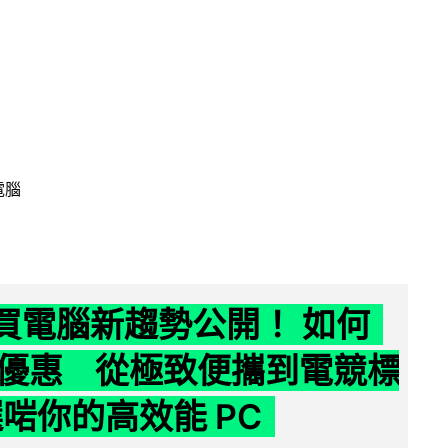
電腦
6 買電腦新趨勢公開！ 如何
優惠 從極致便攜到電競標
選啱你的高效能 PC