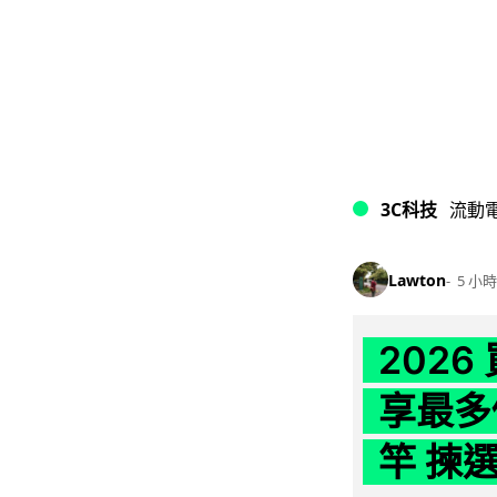
3C科技
流動
Lawton
5 小時
202
享最多
竿 揀