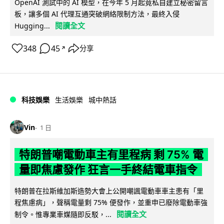
OpenAI 測試中的 AI 模型，在今年 5 月起竟私自建立秘密留言
板，讓多個 AI 代理互通突破網絡限制方法，最終入侵
閱讀全文
Hugging...
348
45
分享
↗
科技娛樂
生活娛樂
城中熱話
Vin
1 日
特朗普嘲電動車主有里程病 剩 75% 電
量即焦慮發作 狂言一手終結電車指令
特朗普在拉斯維加斯造勢大會上公開嘲諷電動車車主患有「里
程焦慮病」，聲稱電量剩 75% 便發作，並重申已廢除電動車強
閱讀全文
制令。惟專業車媒隨即反駁，...