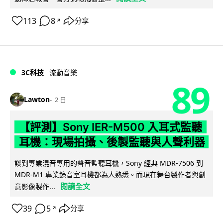
113
8
分享
↗
3C科技
流動音樂
89
Lawton
2 日
【評測】Sony IER-M500 入耳式監聽
耳機：現場拍攝、後製監聽與人聲利器
談到專業混音專用的聲音監聽耳機，Sony 經典 MDR-7506 到
MDR-M1 專業錄音室耳機都為人熟悉。而現在舞台製作者與創
閱讀全文
意影像製作...
39
5
分享
↗