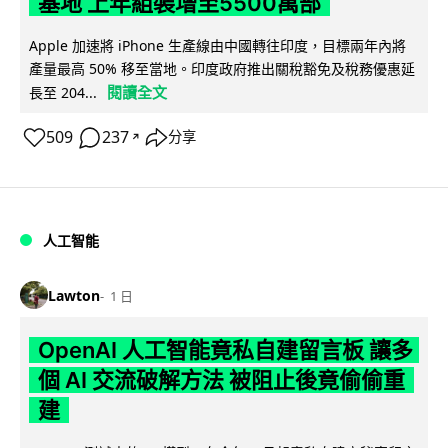
基地 上年組裝增至5500萬部
Apple 加速將 iPhone 生產線由中國轉往印度，目標兩年內將
產量最高 50% 移至當地。印度政府推出關稅豁免及稅務優惠延
閱讀全文
長至 204...
509
237
分享
↗
人工智能
Lawton
1 日
OpenAI 人工智能竟私自建留言板 讓多
個 AI 交流破解方法 被阻止後竟偷偷重
建