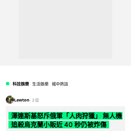
科技娛樂
生活娛樂
城中熱話
Lawton
2 日
澤連斯基怒斥俄軍「人肉狩獵」 無人機
追殺烏克蘭小販近 40 秒仍被炸傷