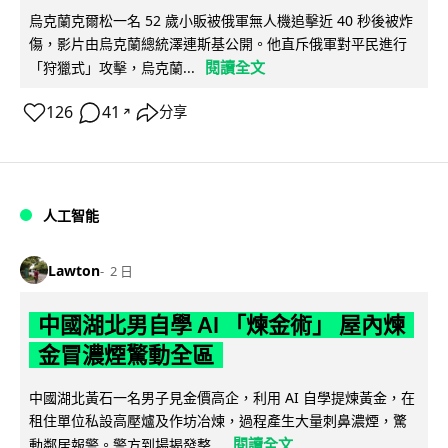
烏克蘭克爾松一名 52 歲小販被俄軍無人機追擊近 40 秒後被炸
傷，影片由烏克蘭總統澤連斯基公開。他直斥俄軍對平民進行
閱讀全文
「狩獵式」攻擊，烏克蘭...
126
41
分享
↗
人工智能
Lawton
2 日
中國湖北男自學 AI 「煉金術」 屋內煉
金冒濃煙驚動全區
中國湖北黃石一名男子見金價高企，利用 AI 自學提煉黃金，在
租住單位私設高壓爐及作坊冶煉，過程產生大量刺鼻濃煙，驚
閱讀全文
動鄰居報警。警方到場揭發整...