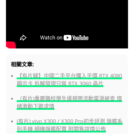
相關文章:
【有片睇】中國二手平台購入平價 RTX 4080
顯示卡 拆解發現只裝 RTX 3060 晶片
（有片)重慶職校學生違規帶流動電源被查 情
緒激動下跪求情
(有片) vivo X300 / X300 Pro初步評測 旗艦系
列手機 細機旗艦配置 附開售詳情公佈