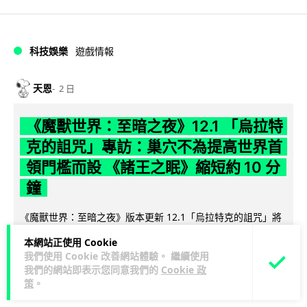
科技娛樂
遊戲情報
天恩
2 日
《魔獸世界：至暗之夜》12.1 「烏拉特
克的詛咒」專訪：巢穴不為提高世界首
領門檻而設 《諸王之眠》縮短約 10 分
鐘
《魔獸世界：至暗之夜》版本更新 12.1「烏拉特克的詛咒」將
於 8 月 13 日正式上線，帶來全新區域「盤蛇島」、地城「毒牙
本網站正使用 Cookie
閱讀全文
祭壇」、新型態世...
我們使用 Cookie 改善網站體驗。 繼續使用
我們的網站即表示您同意我們的
Cookie 政
116
分享
策
。