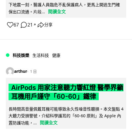
下地震一刻，醫護人員臨危不亂保護病人，更馬上開逃生門確
閱讀全文
保出口流通。片段...
67
21
分享
↗
科技娛樂
生活科技
健康
arthur
1 日
AirPods 用家注意聽力響紅燈 醫學界籲
耳機用戶謹守「60-60」鐵律
長時間高音量佩戴耳機可能導致永久性噪音性聽損。本文盤點 4
大聽力受損警號，介紹科學護耳的「60-60 原則」及 Apple 內
閱讀全文
置防護功能，...