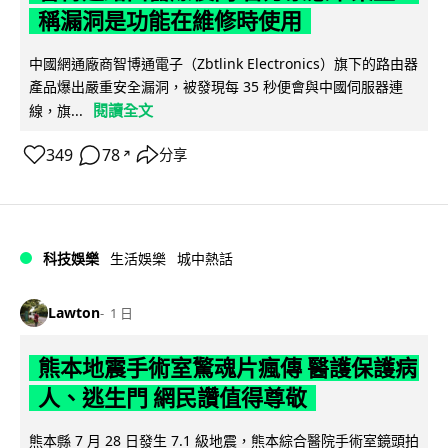
稱漏洞是功能在維修時使用
中國網通廠商智博通電子（Zbtlink Electronics）旗下的路由器
產品爆出嚴重安全漏洞，被發現每 35 秒便會與中國伺服器連
閱讀全文
線，旗...
349
78
分享
↗
科技娛樂
生活娛樂
城中熱話
Lawton
1 日
熊本地震手術室驚魂片瘋傳 醫護保護病
人、逃生門 網民讚值得尊敬
熊本縣 7 月 28 日發生 7.1 級地震，熊本綜合醫院手術室鏡頭拍