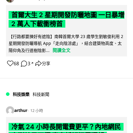
首爾大生 2 星期開發防曬地圖 一日暴增
2 萬人下載衝榜首
【行路都要揀好有遮陰】南韓首爾大學 23 歲學生劉敏俊利用 2
星期開發防曬導航 App「走向陰涼處」，結合建築物高度、太
閱讀全文
陽仰角及行道樹陰影...
68
3
分享
↗
科技娛樂
科技新聞
arthur
12 小時
冷氣 24 小時長開電費更平？內地網民