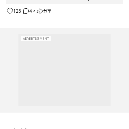
126
4
分享
↗
ADVERTISEMENT