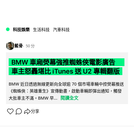
科技娛樂
生活科技
汽車科技
藍骨
50 分
BMW 車廂熒幕強推蜘蛛俠電影廣告
車主怒轟堪比 iTunes 送 U2 專輯翻版
BMW 近日透過無線更新向全球逾 70 個市場車輛中控熒幕推送
《蜘蛛俠：英雄重生》宣傳動畫，啟動車輛即彈出通知，觸發
閱讀全文
大批車主不滿。BMW 早...
分享