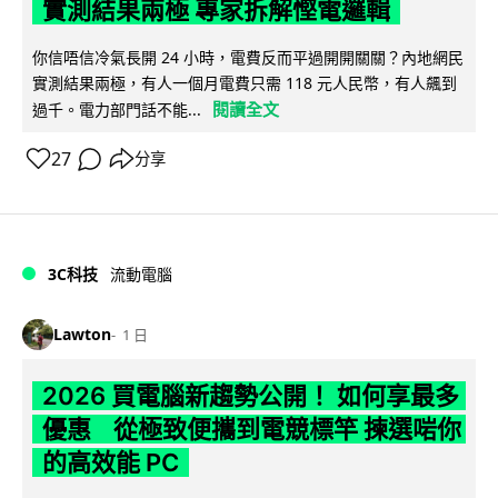
實測結果兩極 專家拆解慳電邏輯
你信唔信冷氣長開 24 小時，電費反而平過開開關關？內地網民
實測結果兩極，有人一個月電費只需 118 元人民幣，有人飆到
閱讀全文
過千。電力部門話不能...
27
分享
3C科技
流動電腦
Lawton
1 日
2026 買電腦新趨勢公開！ 如何享最多
優惠 從極致便攜到電競標竿 揀選啱你
的高效能 PC