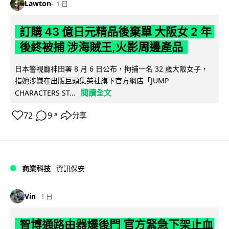
Lawton
1 日
訂購 43 億日元精品後棄單 大阪女 2 年
後終被捕 涉海賊王,火影周邊產品
日本警視廳神田署 8 月 6 日公布，拘捕一名 32 歲大阪女子，
指她涉嫌在出版巨頭集英社旗下官方網店「JUMP
閱讀全文
CHARACTERS ST...
72
9
分享
↗
商業科技
資訊保安
Vin
1 日
智博通路由器爆後門 官方緊急下架止血