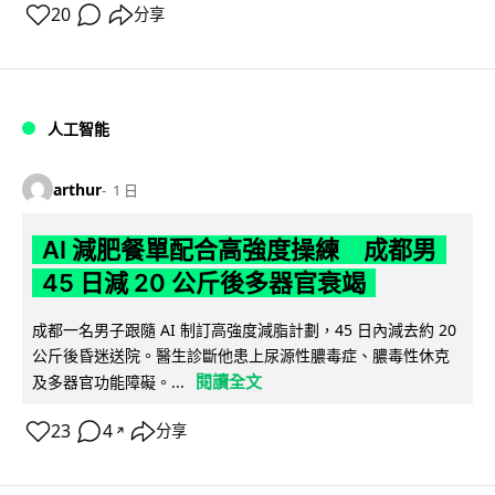
20
分享
人工智能
arthur
1 日
AI 減肥餐單配合高強度操練 成都男
45 日減 20 公斤後多器官衰竭
成都一名男子跟隨 AI 制訂高強度減脂計劃，45 日內減去約 20
公斤後昏迷送院。醫生診斷他患上尿源性膿毒症、膿毒性休克
閱讀全文
及多器官功能障礙。...
23
4
分享
↗