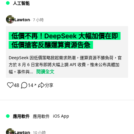
人工智能
Lawton
7 小時
低價不再！DeepSeek 大幅加價在即
低價搶客反釀運算資源告急
DeepSeek 因低價策略掀起需求熱潮，運算資源不勝負荷，官
方於 8 月 6 日宣布即將大幅上調 API 收費，惟未公布具體加
閱讀全文
幅。事件與...
48
14
分享
↗
iOS App
應用軟件
應用軟件
Lawton
10 小時