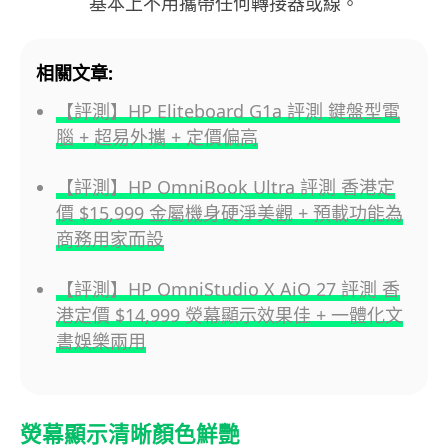
基本上不用攜帶任何轉接器或線。
相關文章:
【評測】HP Eliteboard G1a 評測 鍵盤型電
腦 + 超易外攜 + 定價偏高
【評測】HP OmniBook Ultra 評測 香港定
價 $15,999 金屬機身硬淨美觀 + 預載功能為
商務用家而設
【評測】HP OmniStudio X AiO 27 評測 香
港定價 $14,999 熒幕顯示效果佳 + 一體化文
書娛樂兩用
熒幕顯示清晰顏色鮮艷