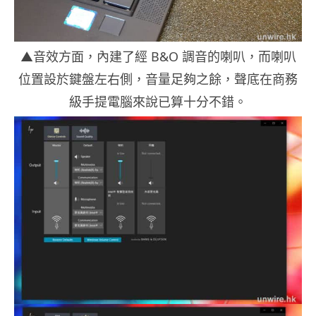
▲音效方面，內建了經 B&O 調音的喇叭，而喇叭
位置設於鍵盤左右側，音量足夠之餘，聲底在商務
級手提電腦來說已算十分不錯。