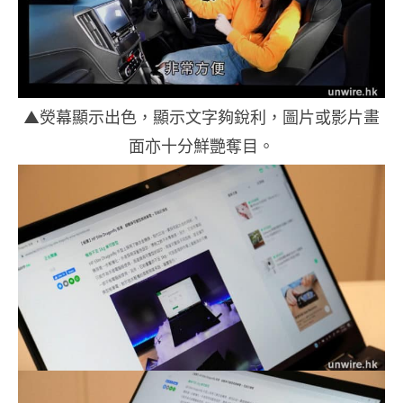
▲熒幕顯示出色，顯示文字夠銳利，圖片或影片畫
面亦十分鮮艷奪目。