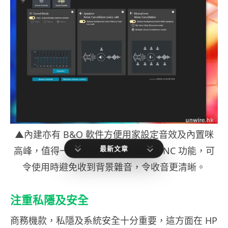
▲內建亦有 B&O 軟件方便用家設定音效及內置咪
最新文章
高峰，值得一提的是內置咪高峰設有 NC 功能，可
令使用時避免收到背景雜音，令收音更清晰。
注重私隱及安全
商務機款，私隱及系統安全十分重要，這方面在 HP