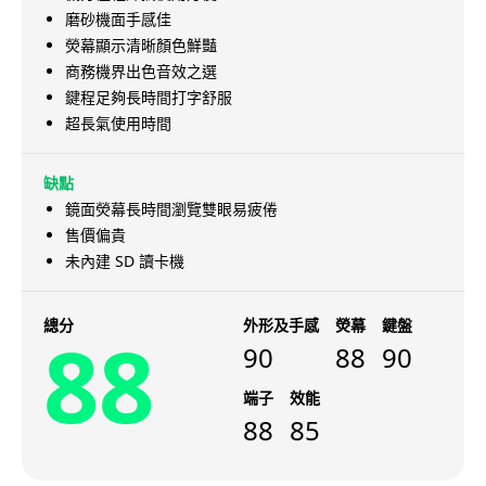
磨砂機面手感佳
熒幕顯示清晰顏色鮮豔
商務機界出色音效之選
鍵程足夠長時間打字舒服
超長氣使用時間
缺點
鏡面熒幕長時間瀏覽雙眼易疲倦
售價偏貴
未內建 SD 讀卡機
總分
外形及手感
熒幕
鍵盤
88
90
88
90
端子
效能
88
85