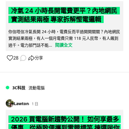
冷氣 24 小時長開電費更平？內地網民
實測結果兩極 專家拆解慳電邏輯
你信唔信冷氣長開 24 小時，電費反而平過開開關關？內地網民
實測結果兩極，有人一個月電費只需 118 元人民幣，有人飆到
閱讀全文
過千。電力部門話不能...
28
分享
3C科技
流動電腦
Lawton
1 日
2026 買電腦新趨勢公開！ 如何享最多
優惠 從極致便攜到電競標竿 揀選啱你