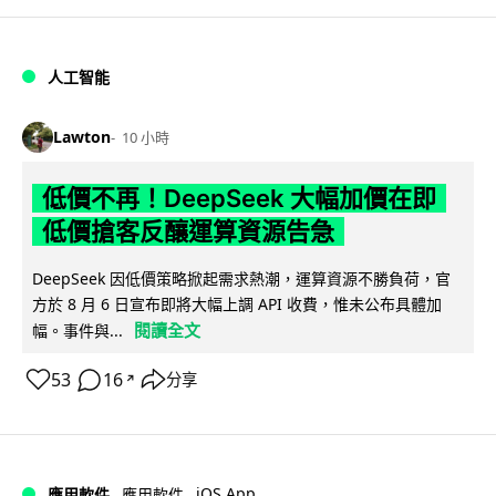
人工智能
Lawton
10 小時
低價不再！DeepSeek 大幅加價在即
低價搶客反釀運算資源告急
DeepSeek 因低價策略掀起需求熱潮，運算資源不勝負荷，官
方於 8 月 6 日宣布即將大幅上調 API 收費，惟未公布具體加
閱讀全文
幅。事件與...
53
16
分享
↗
iOS App
應用軟件
應用軟件