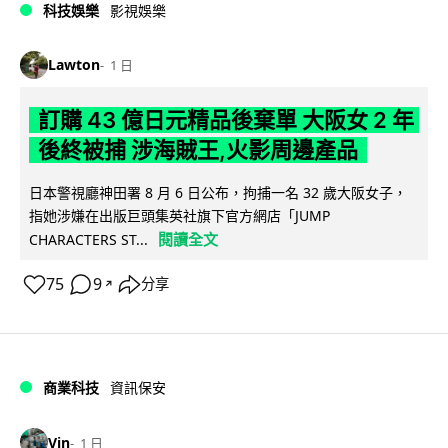
科技娛樂
影視娛樂
Lawton
1 日
訂購 43 億日元精品後棄單 大阪女 2 年
後終被捕 涉海賊王,火影周邊產品
日本警視廳神田署 8 月 6 日公布，拘捕一名 32 歲大阪女子，
指她涉嫌在出版巨頭集英社旗下官方網店「JUMP
閱讀全文
CHARACTERS ST...
75
9
分享
↗
商業科技
資訊保安
Vin
1 日