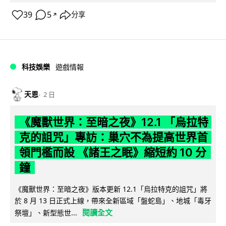
39
5
分享
↗
科技娛樂
遊戲情報
天恩
2 日
《魔獸世界：至暗之夜》12.1 「烏拉特
克的詛咒」專訪：巢穴不為提高世界首
領門檻而設 《諸王之眠》縮短約 10 分
鐘
《魔獸世界：至暗之夜》版本更新 12.1「烏拉特克的詛咒」將
於 8 月 13 日正式上線，帶來全新區域「盤蛇島」、地城「毒牙
閱讀全文
祭壇」、新型態世...