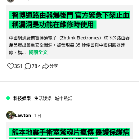
智博通路由器爆後門 官方緊急下架止血
稱漏洞是功能在維修時使用
中國網通廠商智博通電子（Zbtlink Electronics）旗下的路由器
產品爆出嚴重安全漏洞，被發現每 35 秒便會與中國伺服器連
閱讀全文
線，旗...
351
78
分享
↗
科技娛樂
生活娛樂
城中熱話
Lawton
1 日
熊本地震手術室驚魂片瘋傳 醫護保護病