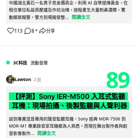
中國湖北黃石一名男子見金價高企，利用 AI 自學提煉黃金，在
租住單位私設高壓爐及作坊冶煉，過程產生大量刺鼻濃煙，驚
閱讀全文
動鄰居報警。警方到場揭發整...
113
8
分享
↗
3C科技
流動音樂
89
Lawton
2 日
【評測】Sony IER-M500 入耳式監聽
耳機：現場拍攝、後製監聽與人聲利器
談到專業混音專用的聲音監聽耳機，Sony 經典 MDR-7506 到
MDR-M1 專業錄音室耳機都為人熟悉。而現在舞台製作者與創
閱讀全文
意影像製作...