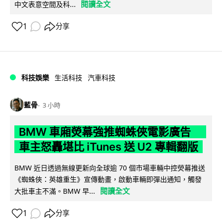
閱讀全文
中文表意空間及科...
1
分享
科技娛樂
生活科技
汽車科技
藍骨
3 小時
BMW 車廂熒幕強推蜘蛛俠電影廣告
車主怒轟堪比 iTunes 送 U2 專輯翻版
BMW 近日透過無線更新向全球逾 70 個市場車輛中控熒幕推送
《蜘蛛俠：英雄重生》宣傳動畫，啟動車輛即彈出通知，觸發
閱讀全文
大批車主不滿。BMW 早...
1
分享