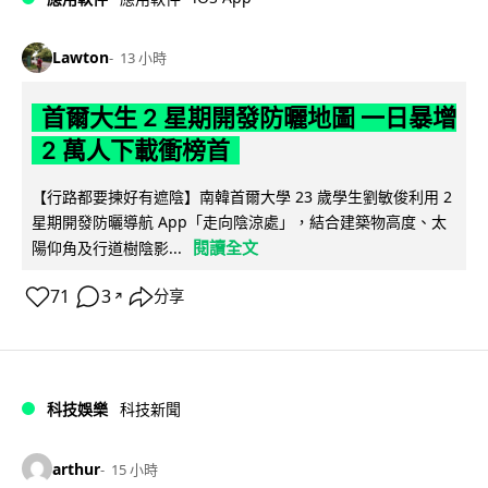
Lawton
13 小時
首爾大生 2 星期開發防曬地圖 一日暴增
2 萬人下載衝榜首
【行路都要揀好有遮陰】南韓首爾大學 23 歲學生劉敏俊利用 2
星期開發防曬導航 App「走向陰涼處」，結合建築物高度、太
閱讀全文
陽仰角及行道樹陰影...
71
3
分享
↗
科技娛樂
科技新聞
arthur
15 小時