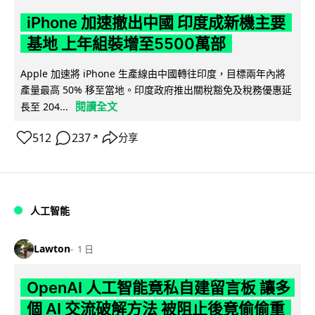
iPhone 加速撤出中國 印度成新機主要
基地 上年組裝增至5500萬部
Apple 加速將 iPhone 生產線由中國轉往印度，目標兩年內將
產量最高 50% 移至當地。印度政府推出關稅豁免及稅務優惠延
閱讀全文
長至 204...
512
237
分享
↗
人工智能
Lawton
1 日
OpenAI 人工智能竟私自建留言板 讓多
個 AI 交流破解方法 被阻止後竟偷偷重