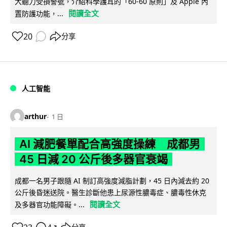
大聽力受損警號，介紹科學護耳的「60-60 原則」及 Apple 內
閱讀全文
置防護功能，...
20
分享
人工智能
arthur
1 日
AI 減肥餐單配合高強度操練 成都男
45 日減 20 公斤後多器官衰竭
成都一名男子跟隨 AI 制訂高強度減脂計劃，45 日內減去約 20
公斤後昏迷送院。醫生診斷他患上尿源性膿毒症、膿毒性休克
閱讀全文
及多器官功能障礙。...