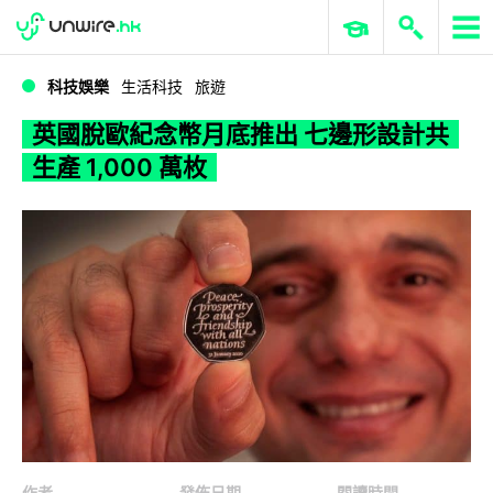
WWDC 2026
GenAI 與雲端科技專區
ERP 與商業 AI
英國脫歐紀念幣月底推出 七邊形設計共生產 1,000 萬枚
科技娛樂
生活科技
旅遊
英國脫歐紀念幣月底推出 七邊形設計共
生產 1,000 萬枚
作者
發佈日期
閱讀時間