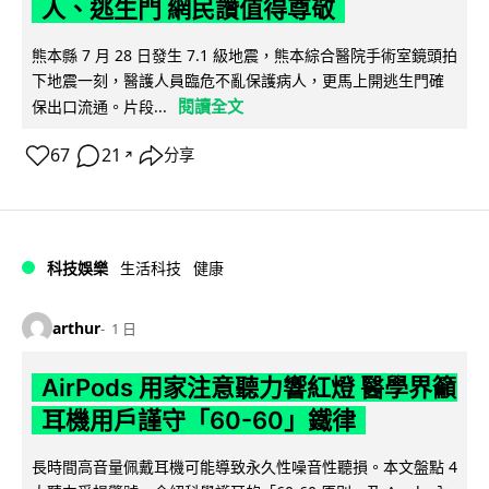
人、逃生門 網民讚值得尊敬
熊本縣 7 月 28 日發生 7.1 級地震，熊本綜合醫院手術室鏡頭拍
下地震一刻，醫護人員臨危不亂保護病人，更馬上開逃生門確
閱讀全文
保出口流通。片段...
67
21
分享
↗
科技娛樂
生活科技
健康
arthur
1 日
AirPods 用家注意聽力響紅燈 醫學界籲
耳機用戶謹守「60-60」鐵律
長時間高音量佩戴耳機可能導致永久性噪音性聽損。本文盤點 4