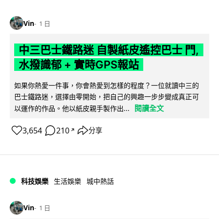
Vin
1 日
中三巴士鐵路迷 自製紙皮遙控巴士 門,
水撥識郁 + 實時GPS報站
如果你熱愛一件事，你會熱愛到怎樣的程度？一位就讀中三的
巴士鐵路迷，選擇由零開始，把自己的興趣一步步變成真正可
閱讀全文
以運作的作品。他以紙皮親手製作出...
3,654
210
分享
↗
科技娛樂
生活娛樂
城中熱話
Vin
1 日