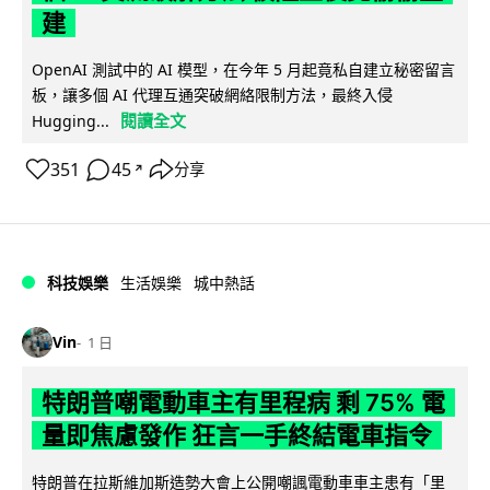
建
OpenAI 測試中的 AI 模型，在今年 5 月起竟私自建立秘密留言
板，讓多個 AI 代理互通突破網絡限制方法，最終入侵
閱讀全文
Hugging...
351
45
分享
↗
科技娛樂
生活娛樂
城中熱話
Vin
1 日
特朗普嘲電動車主有里程病 剩 75% 電
量即焦慮發作 狂言一手終結電車指令
特朗普在拉斯維加斯造勢大會上公開嘲諷電動車車主患有「里