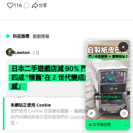
116
分享
科技娛樂
遊戲情報
×
Lawton
2 日
日本二手遊戲店減 90% 門市 業績反增
四成 "懷舊"在 Z 世代變成最潮「新鮮
感」
日本零售巨頭 GEO 將懷舊遊戲銷售門市從 1,000 間大幅減至
本網站正使用 Cookie
99 間，但銷售額卻不降反升至過往的 1.4 倍。做到「減店增
我們使用 Cookie 改善網站體驗。 繼續使用
閱讀全文
收」奇蹟，...
🎵
⛶
我們的網站即表示您同意我們的
Cookie 政
策
。
📖 文字版訪問
→
262
20
分享
↗