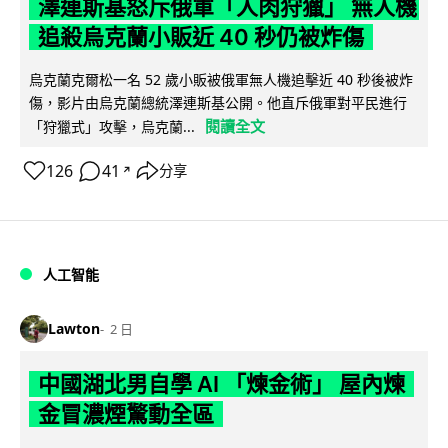
澤連斯基怒斥俄軍「人肉狩獵」 無人機
追殺烏克蘭小販近 40 秒仍被炸傷
烏克蘭克爾松一名 52 歲小販被俄軍無人機追擊近 40 秒後被炸
傷，影片由烏克蘭總統澤連斯基公開。他直斥俄軍對平民進行
閱讀全文
「狩獵式」攻擊，烏克蘭...
126
41
分享
↗
人工智能
Lawton
2 日
中國湖北男自學 AI 「煉金術」 屋內煉
金冒濃煙驚動全區