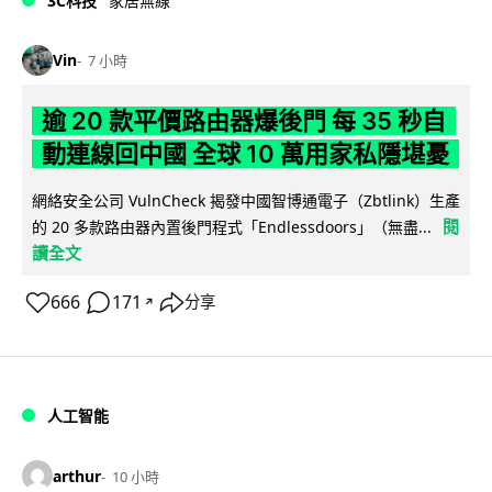
3C科技
家居無線
Vin
7 小時
逾 20 款平價路由器爆後門 每 35 秒自
動連線回中國 全球 10 萬用家私隱堪憂
網絡安全公司 VulnCheck 揭發中國智博通電子（Zbtlink）生產
閱
的 20 多款路由器內置後門程式「Endlessdoors」（無盡...
讀全文
666
171
分享
↗
人工智能
arthur
10 小時