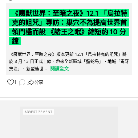
《魔獸世界：至暗之夜》12.1 「烏拉特
克的詛咒」專訪：巢穴不為提高世界首
領門檻而設 《諸王之眠》縮短約 10 分
鐘
《魔獸世界：至暗之夜》版本更新 12.1「烏拉特克的詛咒」將
於 8 月 13 日正式上線，帶來全新區域「盤蛇島」、地城「毒牙
閱讀全文
祭壇」、新型態世...
1
分享
ADVERTISEMENT