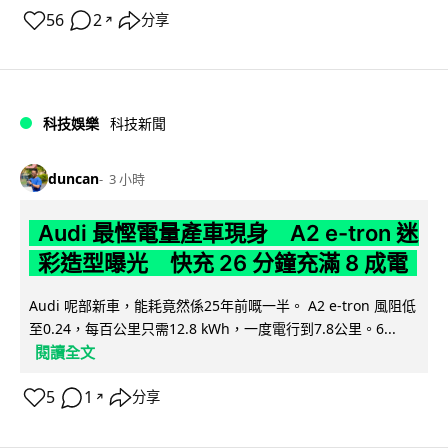
56
2
分享
↗
科技娛樂
科技新聞
duncan
3 小時
Audi 最慳電量產車現身 A2 e-tron 迷
彩造型曝光 快充 26 分鐘充滿 8 成電
Audi 呢部新車，能耗竟然係25年前嘅一半。 A2 e-tron 風阻低
至0.24，每百公里只需12.8 kWh，一度電行到7.8公里。6...
閱讀全文
5
1
分享
↗