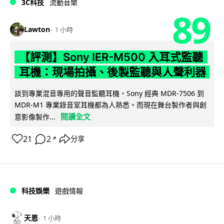
3C科技
流動音樂
89
Lawton
1 小時
【評測】Sony IER-M500 入耳式監聽
耳機：現場拍攝、後製監聽與人聲利器
談到專業混音專用的聲音監聽耳機，Sony 經典 MDR-7506 到
MDR-M1 專業錄音室耳機都為人熟悉。而現在舞台製作者與創
閱讀全文
意影像製作...
21
2
分享
↗
科技娛樂
遊戲情報
天恩
1 小時