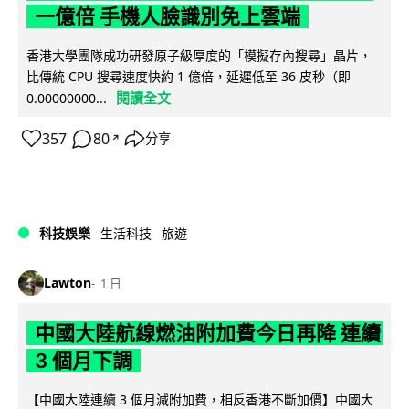
一億倍 手機人臉識別免上雲端
香港大學團隊成功研發原子級厚度的「模擬存內搜尋」晶片，
比傳統 CPU 搜尋速度快約 1 億倍，延遲低至 36 皮秒（即
閱讀全文
0.00000000...
357
80
分享
↗
科技娛樂
生活科技
旅遊
Lawton
1 日
中國大陸航線燃油附加費今日再降 連續
3 個月下調
【中國大陸連續 3 個月減附加費，相反香港不斷加價】中國大