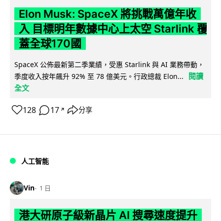
Elon Musk: SpaceX 將挑戰萬億年收
入 目標明年數據中心上太空 Starlink 覆
蓋全球170國
SpaceX 公佈最新第二季業績，受惠 Starlink 與 AI 業務帶動，
閱讀
季度收入按年飆升 92% 至 78 億美元。行政總裁 Elon...
全文
128
17
分享
↗
人工智能
Vin
1 日
港大研原子級新晶片 AI 搜尋速度提升