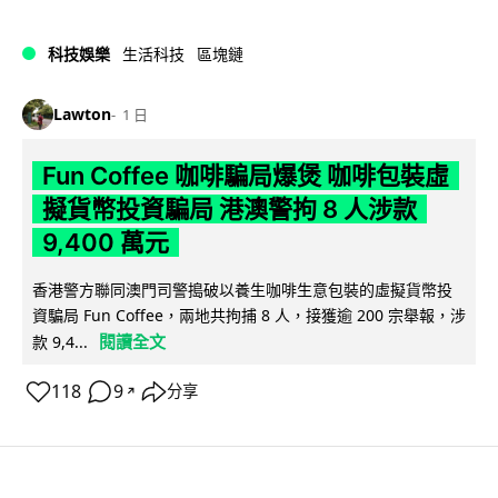
科技娛樂
生活科技
區塊鏈
Lawton
1 日
Fun Coffee 咖啡騙局爆煲 咖啡包裝虛
擬貨幣投資騙局 港澳警拘 8 人涉款
9,400 萬元
香港警方聯同澳門司警搗破以養生咖啡生意包裝的虛擬貨幣投
資騙局 Fun Coffee，兩地共拘捕 8 人，接獲逾 200 宗舉報，涉
閱讀全文
款 9,4...
118
9
分享
↗