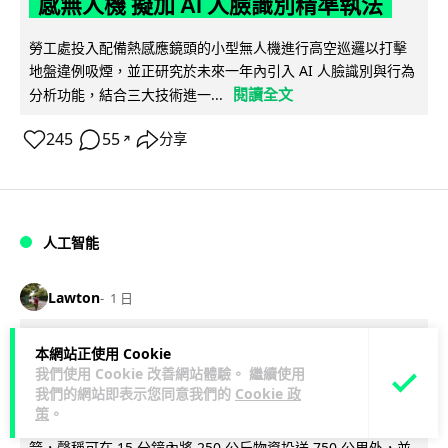
感無人機 擬加 AI 人臉識別精準執法
勞工處投入配備熱感應鏡頭的小型無人機進行高空巡邏以打擊
地盤違例吸煙，並正研究於未來一年內引入 AI 人臉識別與行為
閱讀全文
分析功能，結合三大技術進一...
245
55
分享
↗
人工智能
Lawton
1 日
貨運火箭 沖繩飛台灣僅需 15 分鐘 Hop
本網站正使用 Cookie
我們使用 Cookie 改善網站體驗。 繼續使用
Aero 將 550 磅貨物運送至 725 公里外
我們的網站即表示您同意我們的
Cookie 政
策
。
【真正用火箭送貨】美國初創 Hop Aero 公開自動駕駛貨運火
箭，聲稱可在 15 分鐘內將 250 公斤物資投送 750 公里外，並