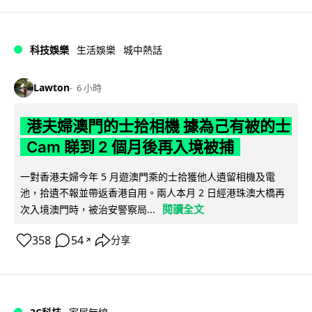
科技娛樂
生活娛樂
城中熱話
Lawton
6 小時
港夫婦澳門的士拾相機 據為己有被的士
Cam 睇到 2 個月後再入境被捕
一對香港夫婦今年 5 月遊澳門乘的士拾獲他人遺留相機及電
池，拾遺不報並帶返香港自用。兩人本月 2 日經港珠澳大橋再
閱讀全文
次入境澳門時，被治安警察局...
358
54
分享
↗