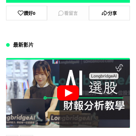
讚好
0
看留言
分享
最新影片