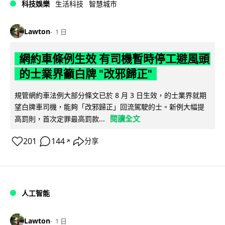
科技娛樂
生活科技
智慧城市
Lawton
1 日
網約車條例生效 有司機暫時停工避風頭
的士業界籲白牌 "改邪歸正"
規管網約車法例大部分條文已於 8 月 3 日生效，的士業界就期
望白牌車司機，能夠「改邪歸正」回流駕駛的士。新例大幅提
閱讀全文
高罰則，首次定罪最高罰款...
201
144
分享
↗
人工智能
Lawton
1 日