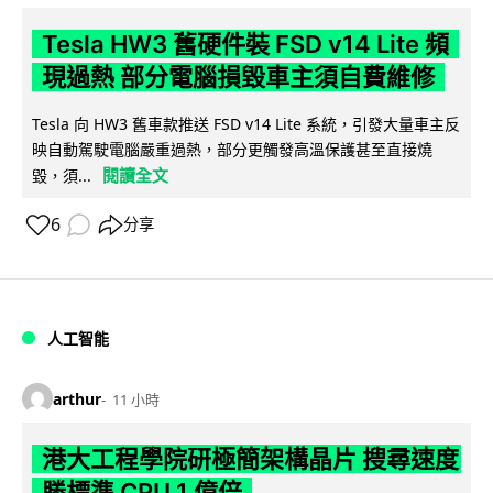
Tesla HW3 舊硬件裝 FSD v14 Lite 頻
現過熱 部分電腦損毀車主須自費維修
Tesla 向 HW3 舊車款推送 FSD v14 Lite 系統，引發大量車主反
映自動駕駛電腦嚴重過熱，部分更觸發高溫保護甚至直接燒
閱讀全文
毀，須...
6
分享
人工智能
arthur
11 小時
港大工程學院研極簡架構晶片 搜尋速度
勝標準 CPU 1 億倍