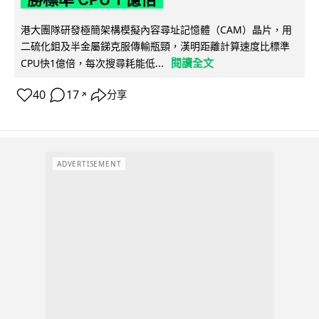
港大團隊研發極簡架構模擬內容尋址記憶體（CAM）晶片，用
二硫化鉬及半金屬銻克服傳輸瓶頸，漢明距離計算速度比標準
閱讀全文
CPU快1億倍，每次搜尋耗能低...
40
17
分享
↗
ADVERTISEMENT