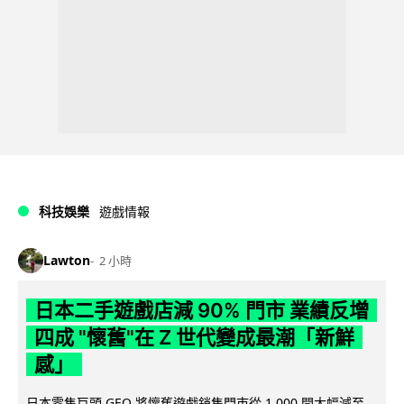
科技娛樂
遊戲情報
Lawton
2 小時
日本二手遊戲店減 90% 門市 業績反增
四成 "懷舊"在 Z 世代變成最潮「新鮮
感」
日本零售巨頭 GEO 將懷舊遊戲銷售門市從 1,000 間大幅減至