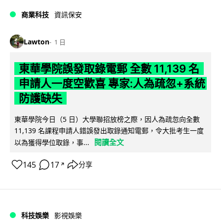
商業科技
資訊保安
Lawton
1 日
東華學院誤發取錄電郵 全數 11,139 名
申請人一度空歡喜 專家:人為疏忽+系統
防護缺失
東華學院今日（5 日）大學聯招放榜之際，因人為疏忽向全數
11,139 名課程申請人錯誤發出取錄通知電郵，令大批考生一度
閱讀全文
以為獲得學位取錄，事...
145
17
分享
↗
科技娛樂
影視娛樂