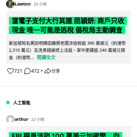
Lawton
20 小時
當電子支付大行其道 屈穎妍: 商戶只收
現金 唯一可能是逃稅 倡稅局主動調查
新加坡知名粥店明輝田雞粥老闆涉逃稅逾 380 萬坡元（約港幣
2,310 萬元）及洗黑錢被控上法庭，家中更藏逾 240 萬坡元現
閱讀全文
金（約港幣...
721
472
分享
↗
人工智能
arthur
22 小時
FBI 探員涉盜 100 萬美元加密幣 向