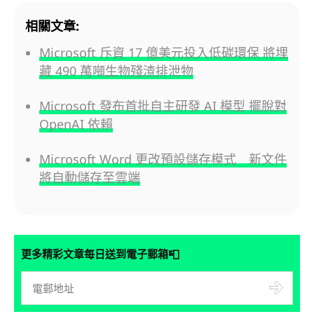
相關文章:
Microsoft 斥資 17 億美元投入低碳環保 將埋
藏 490 萬噸生物殘渣排泄物
Microsoft 發布首批自主研發 AI 模型 擺脫對
OpenAI 依賴
Microsoft Word 更改預設儲存模式 新文件
將自動儲存至雲端
📮
更多精彩文章每日送到電子郵箱