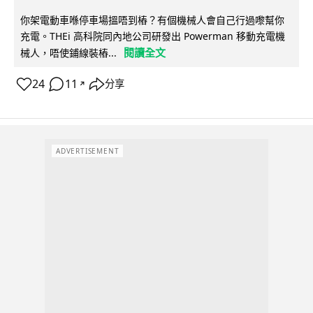
你架電動車喺停車場搵唔到樁？有個機械人會自己行過嚟幫你
充電。THEi 高科院同內地公司研發出 Powerman 移動充電機
閱讀全文
械人，唔使鋪線裝樁...
24
11
分享
↗
ADVERTISEMENT