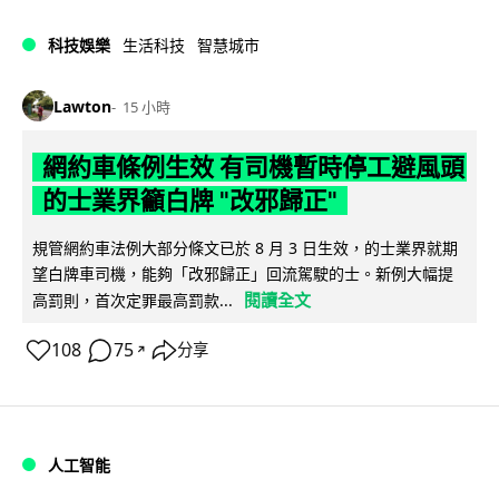
科技娛樂
生活科技
智慧城市
Lawton
15 小時
網約車條例生效 有司機暫時停工避風頭
的士業界籲白牌 "改邪歸正"
規管網約車法例大部分條文已於 8 月 3 日生效，的士業界就期
望白牌車司機，能夠「改邪歸正」回流駕駛的士。新例大幅提
閱讀全文
高罰則，首次定罪最高罰款...
108
75
分享
↗
人工智能