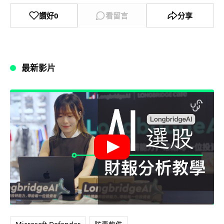
讚好
0
看留言
分享
最新影片