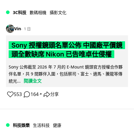
3C科技
數碼相機
攝影文化
Vin
1 日
Sony 授權鏡頭名單公佈 中國廠平價鏡
頭全數缺席 Nikon 已告唯卓仕侵權
Sony 公佈截至 2026 年 7 月的 E-Mount 鏡頭官方授權合作夥
伴名單，共 9 間夥伴入圍，包括蔡司、富士、適馬、騰龍等傳
閱讀全文
統光...
553
164
分享
↗
科技娛樂
生活科技
健康