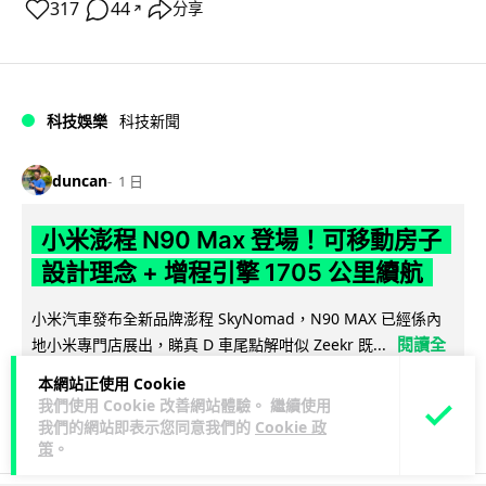
317
44
分享
↗
科技娛樂
科技新聞
duncan
1 日
小米澎程 N90 Max 登場！可移動房子
設計理念 + 增程引擎 1705 公里續航
小米汽車發布全新品牌澎程 SkyNomad，N90 MAX 已經係內
閱讀全
地小米專門店展出，睇真 D 車尾點解咁似 Zeekr 既...
文
本網站正使用 Cookie
我們使用 Cookie 改善網站體驗。 繼續使用
18
1
分享
↗
我們的網站即表示您同意我們的
Cookie 政
策
。