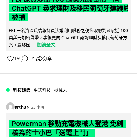
ChatGPT 尋求理財及移民葡萄牙建議終
被捕
FBI 一名資深反情報探員涉嫌利用職務之便盜取敵對國家近 100
萬美元加密貨幣，事後更向 ChatGPT 諮詢理財及移民葡萄牙方
閱讀全文
案，最終因...
19
1
分享
↗
科技娛樂
生活科技
機械人
arthur
23 小時
Powerman 移動充電機械人登港 免鋪
樁為的士小巴「送電上門」