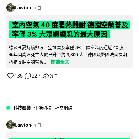
Lawton
1 日
室內空氣 40 度暑熱難耐 德國空調普及
率僅 3% 大眾繼續忍的最大原因
德國今夏持續熱浪，空調普及率僅 3%，課室溫度逼近 40 度，
全年因高溫死亡人數已升至約 9,800 人。德國及鄰國法國長期
閱讀全文
抗拒安裝空調背後...
136
22
分享
↗
科技娛樂
生活科技
社交網絡
Lawton
1 日