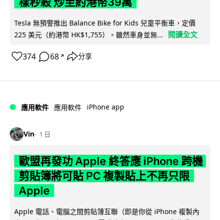
樣秒殺 炒至約港幣39萬
Tesla 無預警推出 Balance Bike for Kids 兒童平衡車，定價
閱讀全文
225 美元（約港幣 HK$1,755）。雖然車身並無...
374
68
分享
↗
iPhone app
應用軟件
應用軟件
Vin
1 日
歐盟再發功 Apple 終答應 iPhone 跨機
剪貼簿將可貼 PC 複製貼上不再只限
Apple
Apple 電話、電腦之間剪貼簿互聯（即是你從 iPhone 複製內