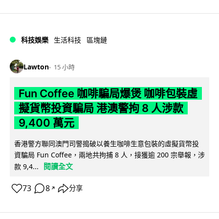
科技娛樂
生活科技
區塊鏈
Lawton
15 小時
Fun Coffee 咖啡騙局爆煲 咖啡包裝虛
擬貨幣投資騙局 港澳警拘 8 人涉款
9,400 萬元
香港警方聯同澳門司警搗破以養生咖啡生意包裝的虛擬貨幣投
資騙局 Fun Coffee，兩地共拘捕 8 人，接獲逾 200 宗舉報，涉
閱讀全文
款 9,4...
73
8
分享
↗