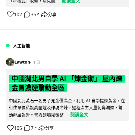
閱讀全文
「狩獵式」攻擊，烏克蘭...
102
36
分享
↗
人工智能
Lawton
1 日
中國湖北男自學 AI 「煉金術」 屋內煉
金冒濃煙驚動全區
中國湖北黃石一名男子見金價高企，利用 AI 自學提煉黃金，在
租住單位私設高壓爐及作坊冶煉，過程產生大量刺鼻濃煙，驚
閱讀全文
動鄰居報警。警方到場揭發整...
105
7
分享
↗