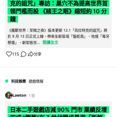
克的詛咒」專訪：巢穴不為提高世界首
領門檻而設 《諸王之眠》縮短約 10 分
鐘
《魔獸世界：至暗之夜》版本更新 12.1「烏拉特克的詛咒」將
於 8 月 13 日正式上線，帶來全新區域「盤蛇島」、地城「毒牙
閱讀全文
祭壇」、新型態世...
115
分享
科技娛樂
遊戲情報
Lawton
1 日
日本二手遊戲店減 90% 門市 業績反增