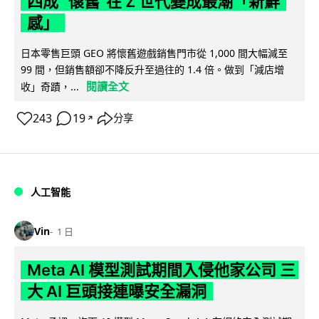
四成 "懷舊"在 Z 世代變成最潮「新鮮
感」
日本零售巨頭 GEO 將懷舊遊戲銷售門市從 1,000 間大幅減至
99 間，但銷售額卻不降反升至過往的 1.4 倍。做到「減店增
閱讀全文
收」奇蹟，...
243
19
分享
↗
人工智能
Vin
1 日
Meta AI 模型測試期間入侵他家公司 三
大 AI 巨頭接連曝安全漏洞