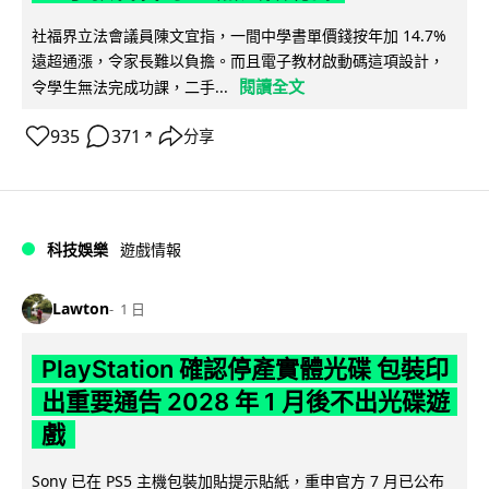
社福界立法會議員陳文宜指，一間中學書單價錢按年加 14.7%
遠超通漲，令家長難以負擔。而且電子教材啟動碼這項設計，
閱讀全文
令學生無法完成功課，二手...
935
371
分享
↗
科技娛樂
遊戲情報
Lawton
1 日
PlayStation 確認停產實體光碟 包裝印
出重要通告 2028 年 1 月後不出光碟遊
戲
Sony 已在 PS5 主機包裝加貼提示貼紙，重申官方 7 月已公布