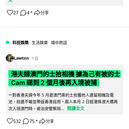
27
4
分享
↗
科技娛樂
生活娛樂
城中熱話
Lawton
1 日
港夫婦澳門的士拾相機 據為己有被的士
Cam 睇到 2 個月後再入境被捕
一對香港夫婦今年 5 月遊澳門乘的士拾獲他人遺留相機及電
池，拾遺不報並帶返香港自用。兩人本月 2 日經港珠澳大橋再
閱讀全文
次入境澳門時，被治安警察局...
532
75
分享
↗