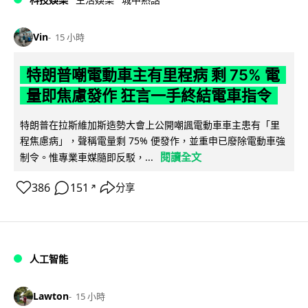
Vin
15 小時
特朗普嘲電動車主有里程病 剩 75% 電
量即焦慮發作 狂言一手終結電車指令
特朗普在拉斯維加斯造勢大會上公開嘲諷電動車車主患有「里
程焦慮病」，聲稱電量剩 75% 便發作，並重申已廢除電動車強
閱讀全文
制令。惟專業車媒隨即反駁，...
386
151
分享
↗
人工智能
Lawton
15 小時