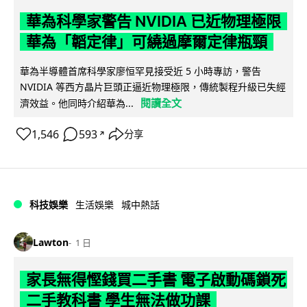
華為科學家警告 NVIDIA 已近物理極限
華為「韜定律」可繞過摩爾定律瓶頸
華為半導體首席科學家廖恒罕見接受近 5 小時專訪，警告
NVIDIA 等西方晶片巨頭正逼近物理極限，傳統製程升級已失經
閱讀全文
濟效益。他同時介紹華為...
1,546
593
分享
↗
科技娛樂
生活娛樂
城中熱話
Lawton
1 日
家長無得慳錢買二手書 電子啟動碼鎖死
二手教科書 學生無法做功課