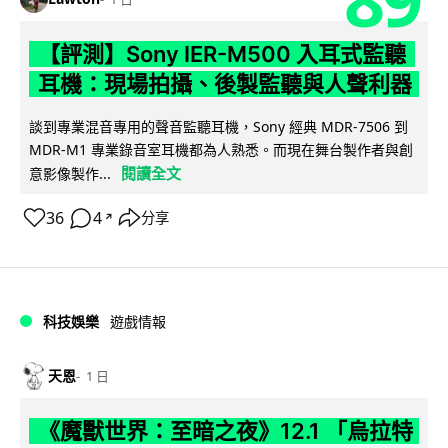
【評測】Sony IER-M500 入耳式監聽
耳機：現場拍攝、後製監聽與人聲利器
談到專業混音專用的聲音監聽耳機，Sony 經典 MDR-7506 到
MDR-M1 專業錄音室耳機都為人熟悉。而現在舞台製作者與創
閱讀全文
意影像製作...
36
4
分享
↗
科技娛樂
遊戲情報
天恩
1 日
《魔獸世界：至暗之夜》12.1 「烏拉特