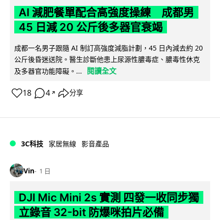
AI 減肥餐單配合高強度操練 成都男
45 日減 20 公斤後多器官衰竭
成都一名男子跟隨 AI 制訂高強度減脂計劃，45 日內減去約 20
公斤後昏迷送院。醫生診斷他患上尿源性膿毒症、膿毒性休克
閱讀全文
及多器官功能障礙。...
18
4
分享
↗
3C科技
家居無線
影音產品
Vin
1 日
DJI Mic Mini 2s 實測 四發一收同步獨
立錄音 32-bit 防爆咪拍片必備