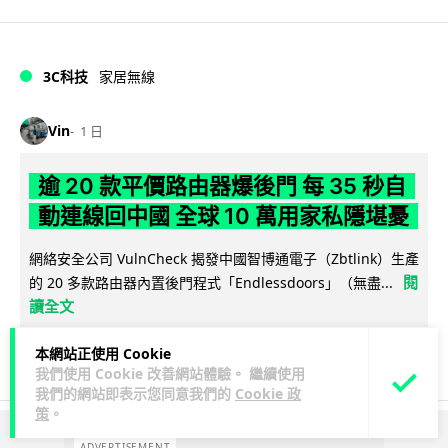
3C科技
家居無線
Vin
1 日
逾 20 款平價路由器爆後門 每 35 秒自
動連線回中國 全球 10 萬用家私隱堪憂
網絡安全公司 VulnCheck 揭發中國智博通電子（Zbtlink）生產
閱
的 20 多款路由器內置後門程式「Endlessdoors」（無盡...
讀全文
964
221
分享
↗
本網站正使用 Cookie
我們使用 Cookie 改善網站體驗。 繼續使用
我們的網站即表示您同意我們的
Cookie 政
策
。
ADVERTISEMENT