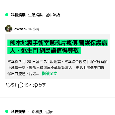
科技娛樂
生活娛樂
城中熱話
Lawton
16 小時
熊本地震手術室驚魂片瘋傳 醫護保護病
人、逃生門 網民讚值得尊敬
熊本縣 7 月 28 日發生 7.1 級地震，熊本綜合醫院手術室鏡頭拍
下地震一刻，醫護人員臨危不亂保護病人，更馬上開逃生門確
閱讀全文
保出口流通。片段...
51
15
分享
↗
科技娛樂
生活科技
健康