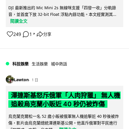
DJI 最新推出的 Mic Mini 2s 無線咪支援「四發一收」分軌錄
音，並首度下放 32-bit Float 浮點內錄功能。本文經實測其...
閱讀全文
249
1
分享
↗
科技娛樂
生活娛樂
城中熱話
Lawton
1 日
澤連斯基怒斥俄軍「人肉狩獵」 無人機
追殺烏克蘭小販近 40 秒仍被炸傷
烏克蘭克爾松一名 52 歲小販被俄軍無人機追擊近 40 秒後被炸
傷，影片由烏克蘭總統澤連斯基公開。他直斥俄軍對平民進行