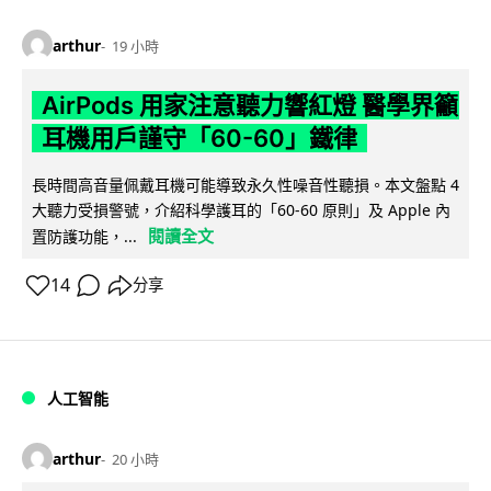
arthur
19 小時
AirPods 用家注意聽力響紅燈 醫學界籲
耳機用戶謹守「60-60」鐵律
長時間高音量佩戴耳機可能導致永久性噪音性聽損。本文盤點 4
大聽力受損警號，介紹科學護耳的「60-60 原則」及 Apple 內
閱讀全文
置防護功能，...
14
分享
人工智能
arthur
20 小時