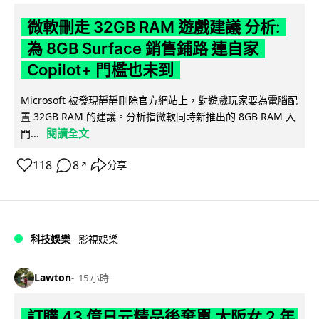
微軟刪走 32GB RAM 遊戲建議 分析:
為 8GB Surface 銷售鋪路 連自家
Copilot+ 門檻也未到
Microsoft 被發現靜靜刪除官方網站上，對遊戲玩家要為電腦配
置 32GB RAM 的建議。分析指微軟同時新推出的 8GB RAM 入
閱讀全文
門...
118
8
分享
↗
科技娛樂
影視娛樂
Lawton
15 小時
訂購 43 億日元精品後棄單 大阪女 2 年