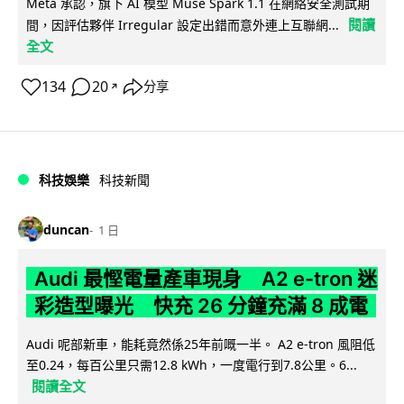
Meta 承認，旗下 AI 模型 Muse Spark 1.1 在網絡安全測試期
閱讀
間，因評估夥伴 Irregular 設定出錯而意外連上互聯網...
全文
134
20
分享
↗
科技娛樂
科技新聞
duncan
1 日
Audi 最慳電量產車現身 A2 e-tron 迷
彩造型曝光 快充 26 分鐘充滿 8 成電
Audi 呢部新車，能耗竟然係25年前嘅一半。 A2 e-tron 風阻低
至0.24，每百公里只需12.8 kWh，一度電行到7.8公里。6...
閱讀全文