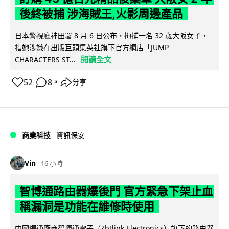
後終被捕 涉海賊王,火影周邊產品
日本警視廳神田署 8 月 6 日公布，拘捕一名 32 歲大阪女子，
指她涉嫌在出版巨頭集英社旗下官方網店「JUMP
閱讀全文
CHARACTERS ST...
52
8
分享
↗
商業科技
資訊保安
Vin
16 小時
智博通路由器爆後門 官方緊急下架止血
稱漏洞是功能在維修時使用
中國網通廠商智博通電子（Zbtlink Electronics）旗下的路由器