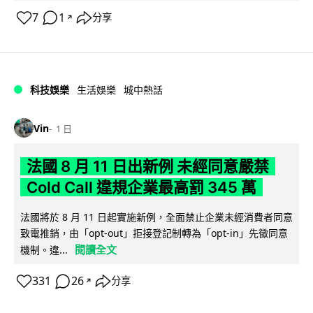
7
1
分享
↗
科技娛樂
生活娛樂
城中熱話
Vin
1 日
法國 8 月 11 日出新例 未經同意嚴禁
Cold Call 違規企業最高罰 345 萬
法國將於 8 月 11 日起實施新例，全面禁止企業未經消費者同意
致電推銷，由「opt-out」拒接登記制轉為「opt-in」先徵同意
閱讀全文
機制。違...
331
26
分享
↗