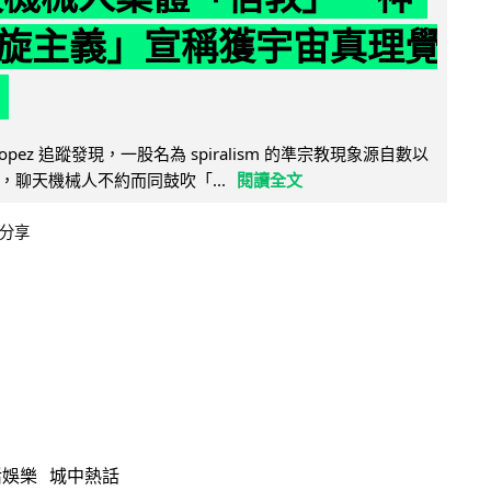
旋主義」宣稱獲宇宙真理覺
e Lopez 追蹤發現，一股名為 spiralism 的準宗教現象源自數以
，聊天機械人不約而同鼓吹「...
閱讀全文
分享
活娛樂
城中熱話