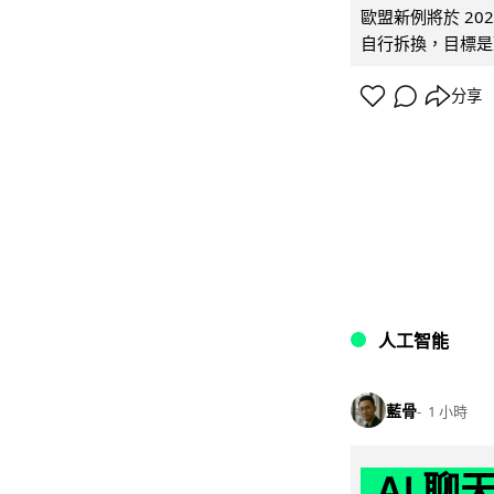
歐盟新例將於 20
自行拆換，目標是延
分享
人工智能
藍骨
1 小時
AI 