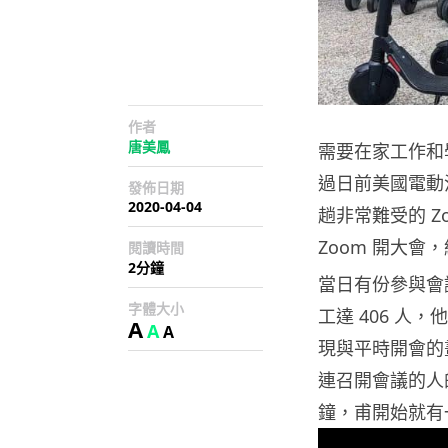
作者
唐美鳳
需要在家工作和
過日前美國電動滑
發佈日期
2020-04-04
趟非常難受的 
Zoom 開大
閱讀時間
2分鐘
當日有份參與會議
字體大小
工達 406 人
A
A
A
現與平時開會的
連召開會議的人
鐘，甫開始就有