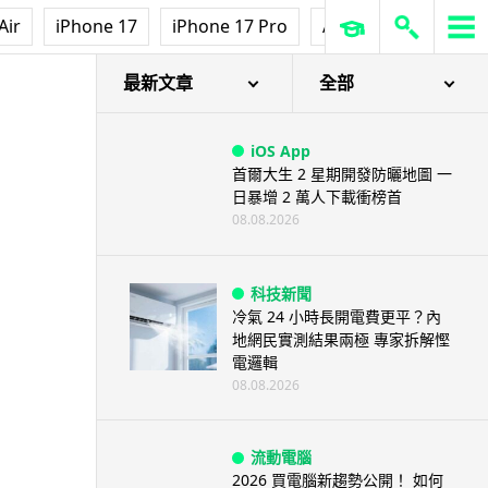
Air
iPhone 17
iPhone 17 Pro
AirPods Pro 3
Ap
最新文章
全部
iOS App
首爾大生 2 星期開發防曬地圖 一
日暴增 2 萬人下載衝榜首
08.08.2026
科技新聞
冷氣 24 小時長開電費更平？內
地網民實測結果兩極 專家拆解慳
電邏輯
08.08.2026
流動電腦
2026 買電腦新趨勢公開！ 如何