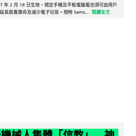
27 年 2 月 18 日生效，規定手機及平板電腦電池須可由用戶
長裝置壽命及減少電子垃圾。現時 Sams...
閱讀全文
聊天機械人集體「信教」 神