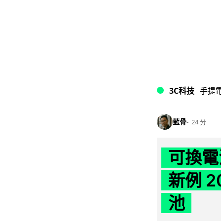
3C科技
手提
藍骨
24 分
可換電
新例 
池