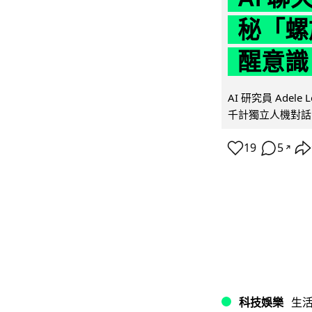
秘「螺
醒意識
AI 研究員 Adel
千計獨立人機對話
19
5
↗
科技娛樂
生