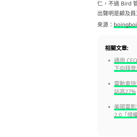
仁，不過 Bir
出聲明是顧及員
來源：
boingbo
相關文章:
通用 CE
下向拜登
電動車快
站高27%
美國電影
2.0「