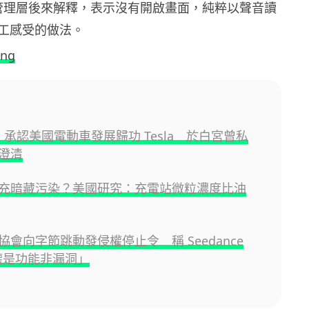
d 管理層後來解釋，表示沒有開啟畫面，純粹以聲音讀
工感受的做法。
ing
O 承認美國電動車發展歸功 Tesla 於白宮曾私
澄清
充暗藏污染？美國研究：充電站微粒濃度比油
協會向字節跳動發侵權停止令 稱 Seedance
侵權是功能非漏洞」