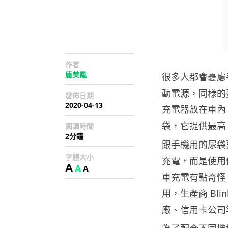
作者
唐美鳳
很多人都會憂慮
動電源，同樣的
發佈日期
2020-04-13
充電器放在車內。B
袋，它提供最高 9.
閱讀時間
2分鐘
跟手機用的尿袋要先
字體大小
充電，而是使用
A
A
A
車充電有點奇怪，但
用，生產商 Bl
廠、信用卡公司