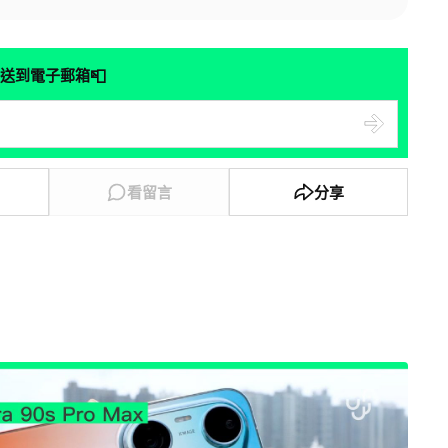
📮
送到電子郵箱
看留言
分享