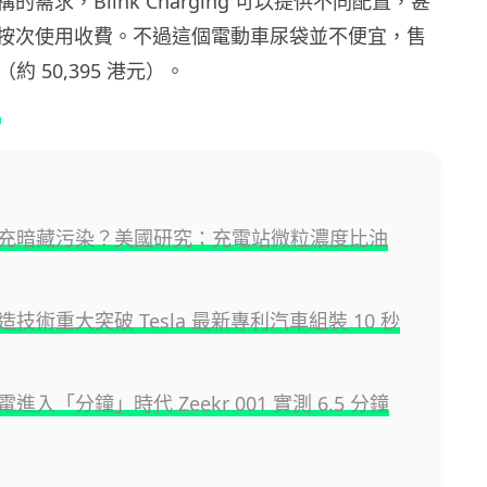
需求，Blink Charging 可以提供不同配置，甚
按次使用收費。不過這個電動車尿袋並不便宜，售
元（約 50,395 港元）。
g
充暗藏污染？美國研究：充電站微粒濃度比油
技術重大突破 Tesla 最新專利汽車組裝 10 秒
進入「分鐘」時代 Zeekr 001 實測 6.5 分鐘