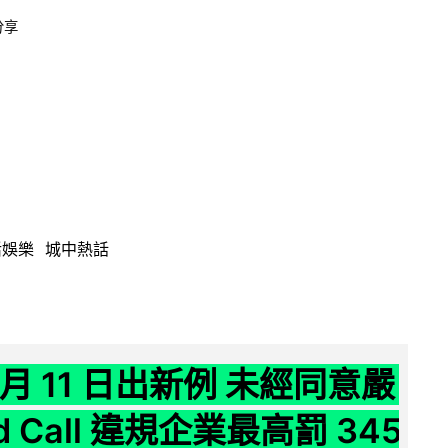
分享
活娛樂
城中熱話
 月 11 日出新例 未經同意嚴
ld Call 違規企業最高罰 345