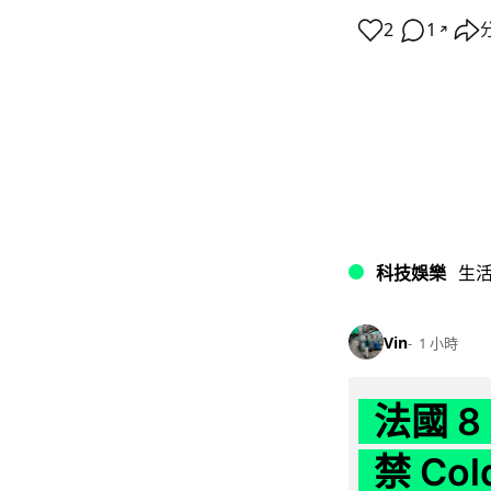
2
1
↗
科技娛樂
生
Vin
1 小時
法國 8
禁 Co