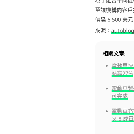
為了配合不同機構的
至讓機構向客戶
價達 6,500 美
來源：
autoblo
相關文章:
電動車快
站高27%
電動車製造
可完成
電動車充電
叉 8 成電