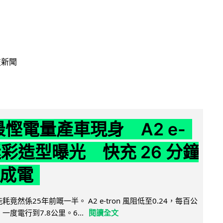
技新聞
 最慳電量產車現身 A2 e-
 迷彩造型曝光 快充 26 分鐘
 成電
能耗竟然係25年前嘅一半。 A2 e-tron 風阻低至0.24，每百公
，一度電行到7.8公里。6...
閱讀全文