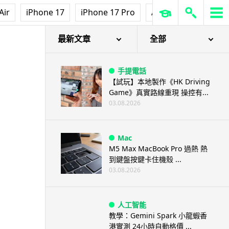
Air
iPhone 17
iPhone 17 Pro
AirPods Pro 3
Ap
最新文章
全部
手提電話
【試玩】本地製作《HK Driving
Game》真實路線重現 操控有...
03.08.2026
Mac
M5 Max MacBook Pro 過熱 熱
到鍵盤按鍵卡住機殼 ...
03.08.2026
人工智能
教學：Gemini Spark 小龍蝦香
港實測 24小時自動格價 ...