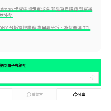
okémon 卡成中國走資途徑 非靠買賣賺錢 幫富裕
兌外幣
ONY 分拆電視業務 為何要分拆、為何要選 TCL
📮
送到電子郵箱
看留言
分享