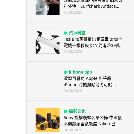
料外洩 Surfshark Antisca...
04.08.2026
汽車科技
Tesla 無預警推出兒童車 無電池
電機一樣秒殺 炒至約港幣39萬
04.08.2026
iPhone app
歐盟再發功 Apple 終答應
iPhone 跨機剪貼簿將可貼 ...
04.08.2026
攝影文化
Sony 授權鏡頭名單公佈 中國廠
平價鏡頭全數缺席 Nikon 已...
04.08.2026