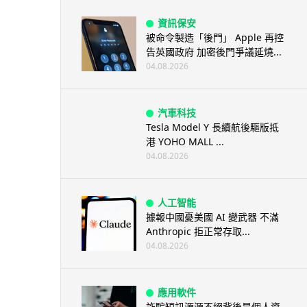
資訊保安
被命令製造「後門」 Apple 再控
告英國政府 加密後門爭議延燒...
04.08.2026
汽車科技
Tesla Model Y 長續航後驅版抵
港 YOHO MALL ...
04.08.2026
人工智能
據報中國憂美國 AI 變武器 不滿
Anthropic 拒正常存取...
04.08.2026
應用軟件
詐騙短訊源源不絕背後是個人資