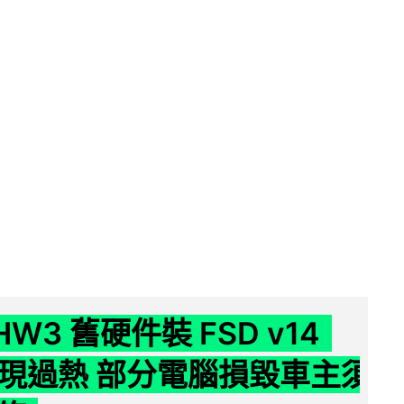
 HW3 舊硬件裝 FSD v14
e 頻現過熱 部分電腦損毀車主須