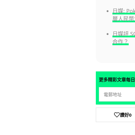
日媒: P
層人民幣
日媒評 S
合作？
更多精彩文章每日
讚好
0