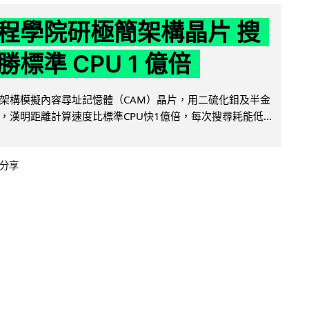
程學院研極簡架構晶片 搜
標準 CPU 1 億倍
架構模擬內容尋址記憶體（CAM）晶片，用二硫化鉬及半金
，漢明距離計算速度比標準CPU快1億倍，每次搜尋耗能低...
分享