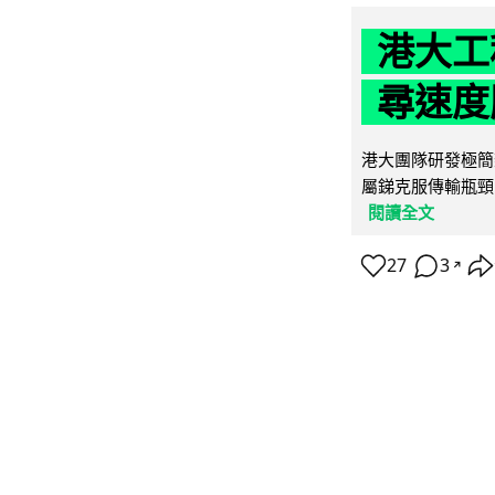
港大工
尋速度勝
港大團隊研發極簡
屬銻克服傳輸瓶頸
閱讀全文
27
3
↗