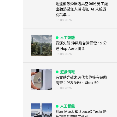
地盤偷吸煙難逃高空法眼 勞工處
出動熱感無人機 擬加 AI 人臉識
別精準...
05.08.2026
人工智能
貨運火箭 沖繩飛台灣僅需 15 分
鐘 Hop Aero 將 5...
05.08.2026
遊戲情報
有實體光碟未必代表你擁有遊戲
調查：PS5 34%、Xbox 50...
05.08.2026
人工智能
Elon Musk 稱 SpaceX Tesla 是
地球最強兩間硬件公...