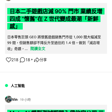
日本二手遊戲店減 90% 門市 業績反增
四成 "懷舊"在 Z 世代變成最潮「新鮮
感」
日本零售巨頭 GEO 將懷舊遊戲銷售門市從 1,000 間大幅減至
99 間，但銷售額卻不降反升至過往的 1.4 倍。做到「減店增
閱讀全文
收」奇蹟，...
218
18
分享
↗
人工智能
Vin
19 小時