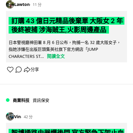
Lawton
11 分
訂購 43 億日元精品後棄單 大阪女 2 年
後終被捕 涉海賊王,火影周邊產品
日本警視廳神田署 8 月 6 日公布，拘捕一名 32 歲大阪女子，
指她涉嫌在出版巨頭集英社旗下官方網店「JUMP
閱讀全文
CHARACTERS ST...
分享
商業科技
資訊保安
Vin
42 分
智博通路由器爆後門 官方緊急下架止血