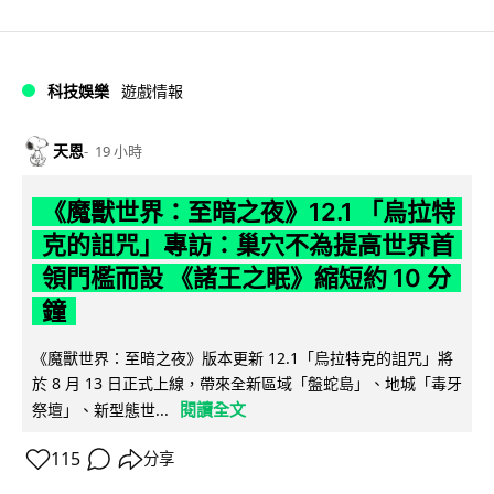
科技娛樂
遊戲情報
天恩
19 小時
《魔獸世界：至暗之夜》12.1 「烏拉特
克的詛咒」專訪：巢穴不為提高世界首
領門檻而設 《諸王之眠》縮短約 10 分
鐘
《魔獸世界：至暗之夜》版本更新 12.1「烏拉特克的詛咒」將
於 8 月 13 日正式上線，帶來全新區域「盤蛇島」、地城「毒牙
閱讀全文
祭壇」、新型態世...
115
分享