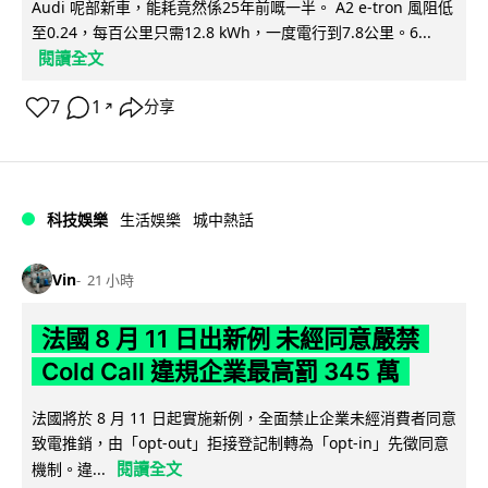
Audi 呢部新車，能耗竟然係25年前嘅一半。 A2 e-tron 風阻低
至0.24，每百公里只需12.8 kWh，一度電行到7.8公里。6...
閱讀全文
7
1
分享
↗
科技娛樂
生活娛樂
城中熱話
Vin
21 小時
法國 8 月 11 日出新例 未經同意嚴禁
Cold Call 違規企業最高罰 345 萬
法國將於 8 月 11 日起實施新例，全面禁止企業未經消費者同意
致電推銷，由「opt-out」拒接登記制轉為「opt-in」先徵同意
閱讀全文
機制。違...