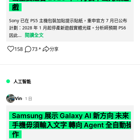
戲
Sony 已在 PS5 主機包裝加貼提示貼紙，重申官方 7 月已公布
計劃：2028 年 1 月起停產新遊戲實體光碟。分析師預期 PS6
閱讀全文
因此...
158
73
分享
↗
人工智能
Vin
1 日
Samsung 展示 Galaxy AI 新方向 未來
手機毋須輸入文字 轉向 Agent 全自動操
作