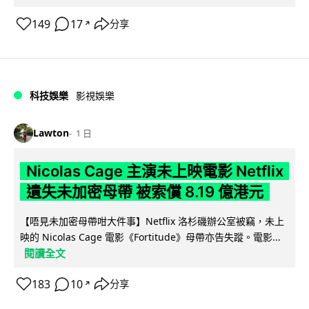
149
17
分享
↗
科技娛樂
影視娛樂
Lawton
1 日
Nicolas Cage 主演未上映電影 Netflix
遺失未加密母帶 被索償 8.19 億港元
【唔見未加密母帶咁大件事】Netflix 洛杉磯辦公室被竊，未上
映的 Nicolas Cage 電影《Fortitude》母帶亦告失蹤。電影...
閱讀全文
183
10
分享
↗