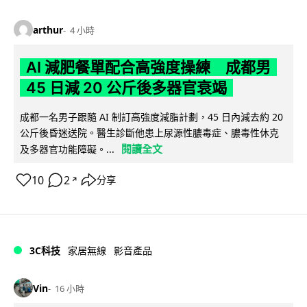
arthur
4 小時
AI 減肥餐單配合高強度操練 成都男
45 日減 20 公斤後多器官衰竭
成都一名男子跟隨 AI 制訂高強度減脂計劃，45 日內減去約 20
公斤後昏迷送院。醫生診斷他患上尿源性膿毒症、膿毒性休克
閱讀全文
及多器官功能障礙。...
10
2
分享
↗
3C科技
家居無線
影音產品
Vin
16 小時