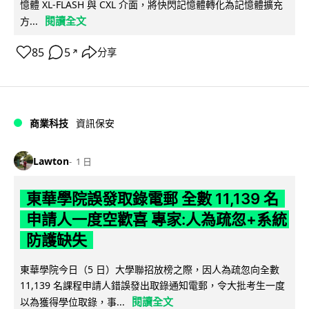
憶體 XL-FLASH 與 CXL 介面，將快閃記憶體轉化為記憶體擴充
閱讀全文
方...
85
5
分享
↗
商業科技
資訊保安
Lawton
1 日
東華學院誤發取錄電郵 全數 11,139 名
申請人一度空歡喜 專家:人為疏忽+系統
防護缺失
東華學院今日（5 日）大學聯招放榜之際，因人為疏忽向全數
11,139 名課程申請人錯誤發出取錄通知電郵，令大批考生一度
閱讀全文
以為獲得學位取錄，事...