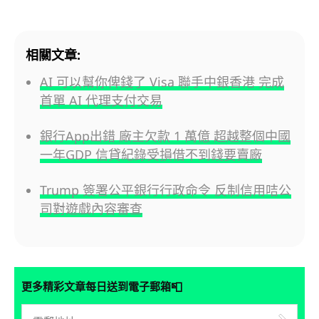
相關文章:
AI 可以幫你俾錢了 Visa 聯手中銀香港 完成
首單 AI 代理支付交易
銀行App出錯 廠主欠款 1 萬億 超越整個中國
一年GDP 信貸紀錄受損借不到錢要賣廠
Trump 簽署公平銀行行政命令 反制信用咭公
司對遊戲內容審查
📮
更多精彩文章每日送到電子郵箱