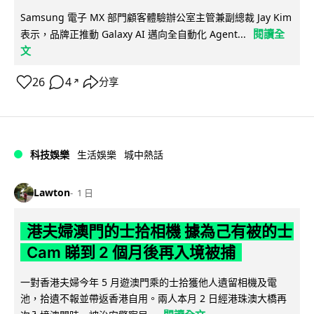
Samsung 電子 MX 部門顧客體驗辦公室主管兼副總裁 Jay Kim
閱讀全
表示，品牌正推動 Galaxy AI 邁向全自動化 Agent...
文
26
4
分享
↗
科技娛樂
生活娛樂
城中熱話
Lawton
1 日
港夫婦澳門的士拾相機 據為己有被的士
Cam 睇到 2 個月後再入境被捕
一對香港夫婦今年 5 月遊澳門乘的士拾獲他人遺留相機及電
池，拾遺不報並帶返香港自用。兩人本月 2 日經港珠澳大橋再