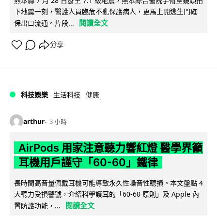
熊本縣 7 月 28 日發生 7.1 級地震，熊本綜合醫院手術室鏡頭拍
下地震一刻，醫護人員臨危不亂保護病人，更馬上開逃生門確
閱讀全文
保出口流通。片段...
分享
科技娛樂
生活科技
健康
arthur
3 小時
AirPods 用家注意聽力響紅燈 醫學界籲
耳機用戶謹守「60-60」鐵律
長時間高音量佩戴耳機可能導致永久性噪音性聽損。本文盤點 4
大聽力受損警號，介紹科學護耳的「60-60 原則」及 Apple 內
閱讀全文
置防護功能，...