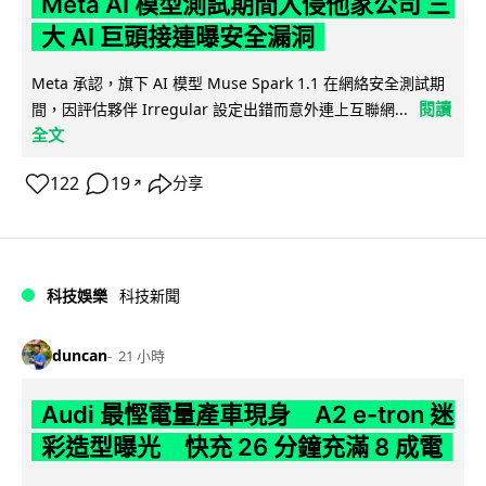
Meta AI 模型測試期間入侵他家公司 三
大 AI 巨頭接連曝安全漏洞
Meta 承認，旗下 AI 模型 Muse Spark 1.1 在網絡安全測試期
閱讀
間，因評估夥伴 Irregular 設定出錯而意外連上互聯網...
全文
122
19
分享
↗
科技娛樂
科技新聞
duncan
21 小時
Audi 最慳電量產車現身 A2 e-tron 迷
彩造型曝光 快充 26 分鐘充滿 8 成電