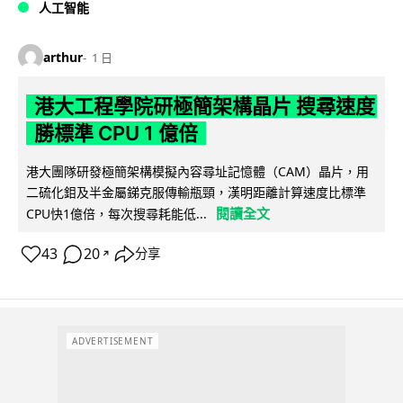
人工智能
arthur
1 日
港大工程學院研極簡架構晶片 搜尋速度
勝標準 CPU 1 億倍
港大團隊研發極簡架構模擬內容尋址記憶體（CAM）晶片，用
二硫化鉬及半金屬銻克服傳輸瓶頸，漢明距離計算速度比標準
閱讀全文
CPU快1億倍，每次搜尋耗能低...
43
20
分享
↗
ADVERTISEMENT