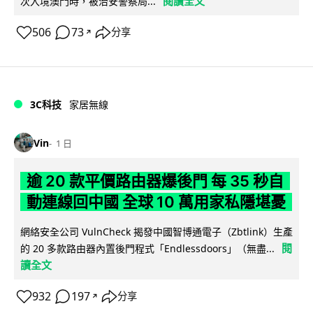
閱讀全文
次入境澳門時，被治安警察局...
506
73
分享
↗
3C科技
家居無線
Vin
1 日
逾 20 款平價路由器爆後門 每 35 秒自
動連線回中國 全球 10 萬用家私隱堪憂
網絡安全公司 VulnCheck 揭發中國智博通電子（Zbtlink）生產
閱
的 20 多款路由器內置後門程式「Endlessdoors」（無盡...
讀全文
932
197
分享
↗