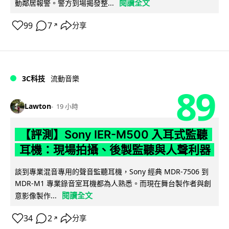
閱讀全文
動鄰居報警。警方到場揭發整...
99
7
分享
↗
3C科技
流動音樂
89
Lawton
19 小時
【評測】Sony IER-M500 入耳式監聽
耳機：現場拍攝、後製監聽與人聲利器
談到專業混音專用的聲音監聽耳機，Sony 經典 MDR-7506 到
MDR-M1 專業錄音室耳機都為人熟悉。而現在舞台製作者與創
閱讀全文
意影像製作...
34
2
分享
↗