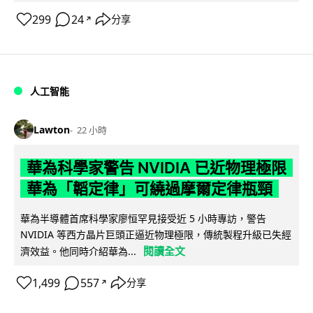
299
24
分享
↗
人工智能
Lawton
22 小時
華為科學家警告 NVIDIA 已近物理極限
華為「韜定律」可繞過摩爾定律瓶頸
華為半導體首席科學家廖恒罕見接受近 5 小時專訪，警告
NVIDIA 等西方晶片巨頭正逼近物理極限，傳統製程升級已失經
閱讀全文
濟效益。他同時介紹華為...
1,499
557
分享
↗