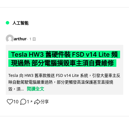
人工智能
arthur
1 日
Tesla HW3 舊硬件裝 FSD v14 Lite 頻
現過熱 部分電腦損毀車主須自費維修
Tesla 向 HW3 舊車款推送 FSD v14 Lite 系統，引發大量車主反
映自動駕駛電腦嚴重過熱，部分更觸發高溫保護甚至直接燒
閱讀全文
毀，須...
10
1
分享
↗