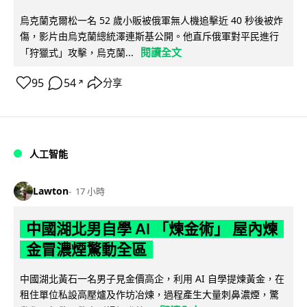
烏克蘭克爾松一名 52 歲小販被俄軍無人機追擊近 40 秒後被炸
傷，影片由烏克蘭總統澤連斯基公開。他直斥俄軍對平民進行
閱讀全文
「狩獵式」攻擊，烏克蘭...
95
54
分享
↗
人工智能
Lawton
17 小時
中國湖北男自學 AI 「煉金術」 屋內煉
金冒濃煙驚動全區
中國湖北黃石一名男子見金價高企，利用 AI 自學提煉黃金，在
租住單位私設高壓爐及作坊冶煉，過程產生大量刺鼻濃煙，驚