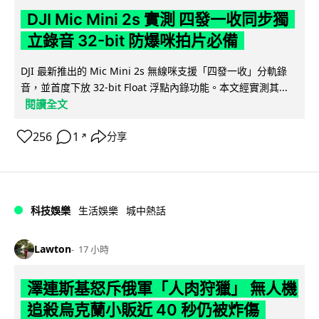
DJI Mic Mini 2s 實測 四發一收同步獨
立錄音 32-bit 防爆咪拍片必備
DJI 最新推出的 Mic Mini 2s 無線咪支援「四發一收」分軌錄
音，並首度下放 32-bit Float 浮點內錄功能。本文經實測其...
閱讀全文
256
1
分享
↗
科技娛樂
生活娛樂
城中熱話
Lawton
17 小時
澤連斯基怒斥俄軍「人肉狩獵」 無人機
追殺烏克蘭小販近 40 秒仍被炸傷