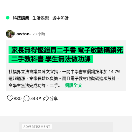
科技娛樂
生活娛樂
城中熱話
Lawton
23 小時
家長無得慳錢買二手書 電子啟動碼鎖死
二手教科書 學生無法做功課
社福界立法會議員陳文宜指，一間中學書單價錢按年加 14.7%
遠超通漲，令家長難以負擔。而且電子教材啟動碼這項設計，
閱讀全文
令學生無法完成功課，二手...
880
343
分享
↗
ADVERTISEMENT