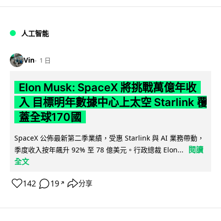
人工智能
Vin
1 日
Elon Musk: SpaceX 將挑戰萬億年收
入 目標明年數據中心上太空 Starlink 覆
蓋全球170國
SpaceX 公佈最新第二季業績，受惠 Starlink 與 AI 業務帶動，
閱讀
季度收入按年飆升 92% 至 78 億美元。行政總裁 Elon...
全文
142
19
分享
↗