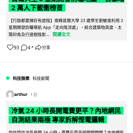
2 萬人下載衝榜首
【行路都要揀好有遮陰】南韓首爾大學 23 歲學生劉敏俊利用 2
星期開發防曬導航 App「走向陰涼處」，結合建築物高度、太
閱讀全文
陽仰角及行道樹陰影...
93
4
分享
↗
科技娛樂
科技新聞
arthur
1 日
冷氣 24 小時長開電費更平？內地網民
自測結果兩極 專家拆解慳電邏輯
你信唔信冷氣長開 24 小時，電費反而平過開開關關？內地網民