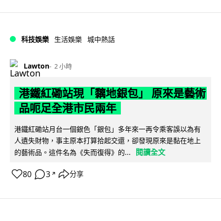
科技娛樂
生活娛樂
城中熱話
Lawton
2 小時
港鐵紅磡站現「黐地銀包」 原來是藝術
品呃足全港市民兩年
港鐵紅磡站月台一個銀色「銀包」多年來一再令乘客誤以為有
人遺失財物，事主原本打算拾起交還，卻發現原來是黏在地上
閱讀全文
的藝術品。這件名為《失而復得》的...
80
3
分享
↗