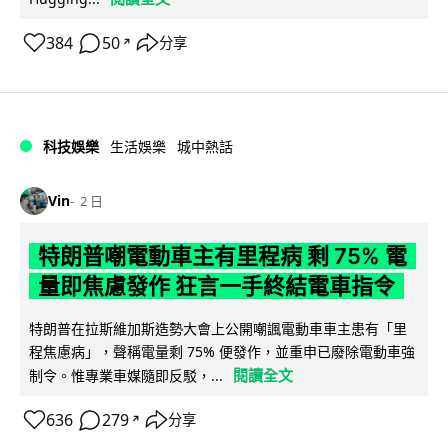
384
50
分享
↗
科技娛樂
生活娛樂
城中熱話
Vin
2 日
特朗普嘲電動車主有里程病 剩 75% 電
量即焦慮發作 狂言一手終結電車指令
特朗普在拉斯維加斯造勢大會上公開嘲諷電動車車主患有「里
程焦慮病」，聲稱電量剩 75% 便發作，並重申已廢除電動車強
閱讀全文
制令。惟專業車媒隨即反駁，...
636
279
分享
↗