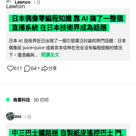
Lawton
1 日
日本偶像零編程知識 靠 AI 搞了一整個
直播系統 在日本技術界成為話題
日本 AI 技術界近日出現了一個引發廣泛討論的熱門話題：日本
偶像前 Juice=Juice 成員宮本佳林在完全沒有編程經驗的情況
閱讀全文
下，僅憑藉與...
611
64
分享
↗
商業科技
3D 打印
Vin
1 日
中三巴士鐵路迷 自製紙皮遙控巴士 門,