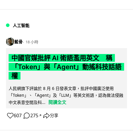
人工智能
藍骨
18 小時
中國官媒批評 AI 術語濫用英文 稱
「Token」與「Agent」動搖科技話語
權
人民網旗下評論於 8 月 6 日發表文章，批評中國廣泛使用
「Token」、「Agent」及「LLM」等英文術語，認為做法侵蝕
閱讀全文
中文表意空間及科...
607
275
分享
↗