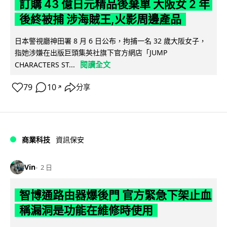
訂購 43 億日元精品後棄單 大阪女 2 年
後終被捕 涉海賊王,火影周邊產品
日本警視廳神田署 8 月 6 日公布，拘捕一名 32 歲大阪女子，
指她涉嫌在出版巨頭集英社旗下官方網店「JUMP
閱讀全文
CHARACTERS ST...
79
10
分享
↗
商業科技
資訊保安
Vin
2 日
智博通路由器爆後門 官方緊急下架止血
稱漏洞是功能在維修時使用