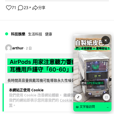
71
23
分享
↗
科技娛樂
生活科技
健康
×
arthur
2 日
AirPods 用家注意聽力響紅燈 醫學界籲
耳機用戶謹守「60-60」鐵律
長時間高音量佩戴耳機可能導致永久性噪音性聽損。本文盤點 4
大聽力受損警號，介紹科學護耳的「60-60 原則」及 Apple 內
本網站正使用 Cookie
閱讀全文
置防護功能，...
我們使用 Cookie 改善網站體驗。 繼續使用
🎵
⛶
我們的網站即表示您同意我們的
Cookie 政
20
分享
策
。
📖 文字版訪問
→