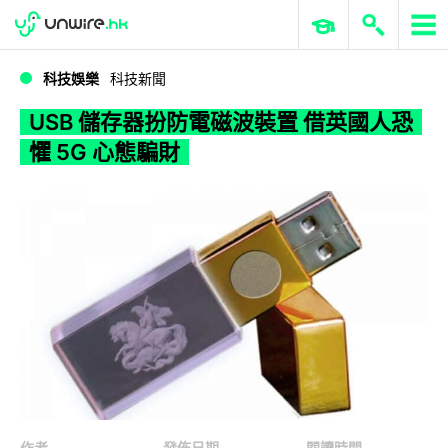
WWDC 2026
GenAI 與雲端科技專區
ERP 與商業 AI
USB 儲存器扮防電磁波裝置 借英國人恐懼 5G 心態騙財
科技娛樂
科技新聞
USB 儲存器扮防電磁波裝置 借英國人恐
懼 5G 心態騙財
作者
發佈日期
閱讀時間