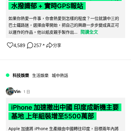
水撥識郁 + 實時GPS報站
如果你熱愛一件事，你會熱愛到怎樣的程度？一位就讀中三的
巴士鐵路迷，選擇由零開始，把自己的興趣一步步變成真正可
閱讀全文
以運作的作品。他以紙皮親手製作出...
4,589
257
分享
↗
科技娛樂
生活娛樂
城中熱話
Vin
1 日
iPhone 加速撤出中國 印度成新機主要
基地 上年組裝增至5500萬部
Apple 加速將 iPhone 生產線由中國轉往印度，目標兩年內將