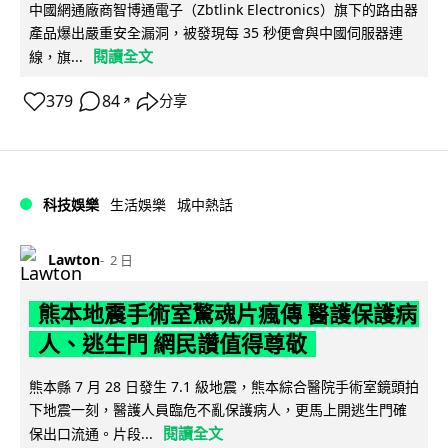
中國網通廠商智博通電子（Zbtlink Electronics）旗下的路由器
產品爆出嚴重安全漏洞，被發現每 35 秒便會與中國伺服器連
閱讀全文
線，旗...
379
84
分享
↗
科技娛樂
生活娛樂
城中熱話
Lawton
2 日
熊本地震手術室驚魂片瘋傳 醫護保護病
人、逃生門 網民讚值得尊敬
熊本縣 7 月 28 日發生 7.1 級地震，熊本綜合醫院手術室鏡頭拍
下地震一刻，醫護人員臨危不亂保護病人，更馬上開逃生門確
閱讀全文
保出口流通。片段...