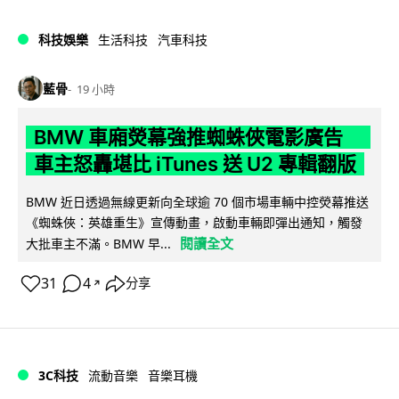
科技娛樂
生活科技
汽車科技
藍骨
19 小時
BMW 車廂熒幕強推蜘蛛俠電影廣告
車主怒轟堪比 iTunes 送 U2 專輯翻版
BMW 近日透過無線更新向全球逾 70 個市場車輛中控熒幕推送
《蜘蛛俠：英雄重生》宣傳動畫，啟動車輛即彈出通知，觸發
閱讀全文
大批車主不滿。BMW 早...
31
4
分享
↗
3C科技
流動音樂
音樂耳機