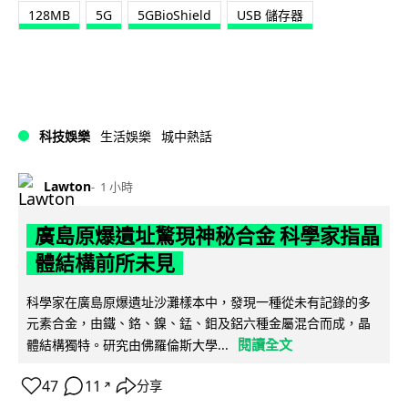
128MB
5G
5GBioShield
USB 儲存器
科技娛樂
生活娛樂
城中熱話
Lawton
1 小時
廣島原爆遺址驚現神秘合金 科學家指晶
體結構前所未見
科學家在廣島原爆遺址沙灘樣本中，發現一種從未有記錄的多
元素合金，由鐵、鉻、鎳、錳、鉬及鋁六種金屬混合而成，晶
閱讀全文
體結構獨特。研究由佛羅倫斯大學...
47
11
分享
↗