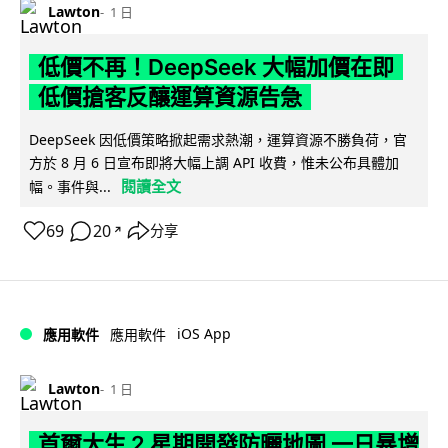
Lawton
1 日
低價不再！DeepSeek 大幅加價在即
低價搶客反釀運算資源告急
DeepSeek 因低價策略掀起需求熱潮，運算資源不勝負荷，官
方於 8 月 6 日宣布即將大幅上調 API 收費，惟未公布具體加
閱讀全文
幅。事件與...
69
20
分享
↗
iOS App
應用軟件
應用軟件
Lawton
1 日
首爾大生 2 星期開發防曬地圖 一日暴增