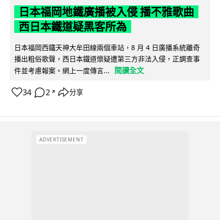
日本福岡地鐵廣播被入侵 播不雅歌曲
西日本鐵道疑黑客所為
日本福岡西鐵天神大牟田線兩個車站，8 月 4 日廣播系統離奇
播出粗俗歌聲，西日本鐵道懷疑遭第三方非法入侵，正調查事
閱讀全文
件並考慮報案。網上一度傳言...
34
2
分享
↗
ADVERTISEMENT