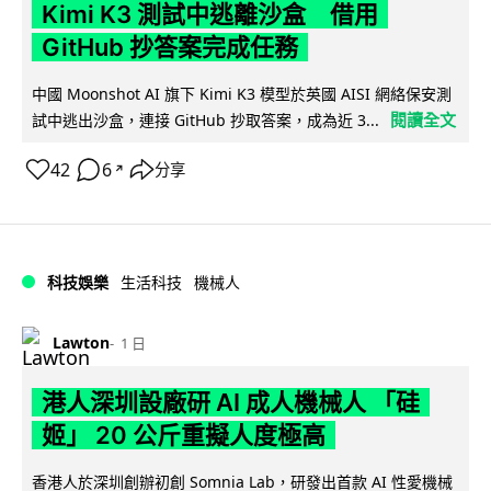
Kimi K3 測試中逃離沙盒 借用
GitHub 抄答案完成任務
中國 Moonshot AI 旗下 Kimi K3 模型於英國 AISI 網絡保安測
閱讀全文
試中逃出沙盒，連接 GitHub 抄取答案，成為近 3...
42
6
分享
↗
科技娛樂
生活科技
機械人
Lawton
1 日
港人深圳設廠研 AI 成人機械人 「硅
姬」 20 公斤重擬人度極高
香港人於深圳創辦初創 Somnia Lab，研發出首款 AI 性愛機械