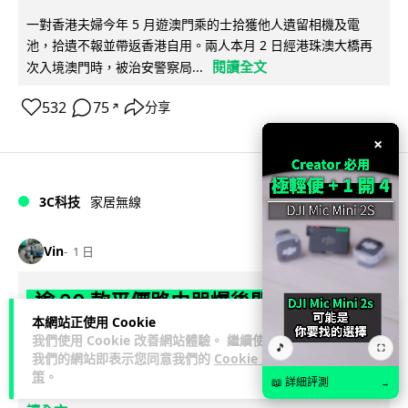
一對香港夫婦今年 5 月遊澳門乘的士拾獲他人遺留相機及電
池，拾遺不報並帶返香港自用。兩人本月 2 日經港珠澳大橋再
閱讀全文
次入境澳門時，被治安警察局...
532
75
分享
↗
×
3C科技
家居無線
Vin
1 日
逾 20 款平價路由器爆後門 每 35 秒自
本網站正使用 Cookie
動連線回中國 全球 10 萬用家私隱堪憂
我們使用 Cookie 改善網站體驗。 繼續使用
🎵
⛶
我們的網站即表示您同意我們的
Cookie 政
網絡安全公司 VulnCheck 揭發中國智博通電子（Zbtlink）生產
策
。
📖 詳細評測
→
閱
的 20 多款路由器內置後門程式「Endlessdoors」（無盡...