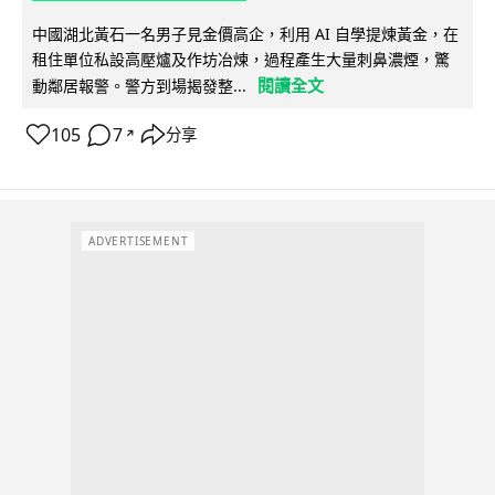
中國湖北黃石一名男子見金價高企，利用 AI 自學提煉黃金，在
租住單位私設高壓爐及作坊冶煉，過程產生大量刺鼻濃煙，驚
閱讀全文
動鄰居報警。警方到場揭發整...
105
7
分享
↗
ADVERTISEMENT