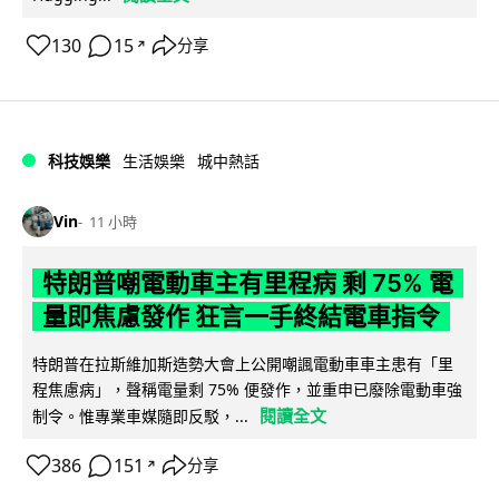
130
15
分享
↗
科技娛樂
生活娛樂
城中熱話
Vin
11 小時
特朗普嘲電動車主有里程病 剩 75% 電
量即焦慮發作 狂言一手終結電車指令
特朗普在拉斯維加斯造勢大會上公開嘲諷電動車車主患有「里
程焦慮病」，聲稱電量剩 75% 便發作，並重申已廢除電動車強
閱讀全文
制令。惟專業車媒隨即反駁，...
386
151
分享
↗