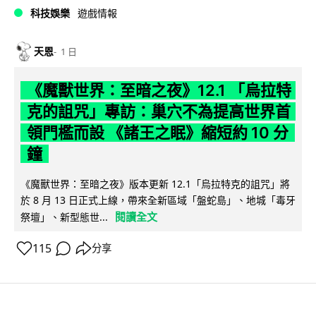
科技娛樂
遊戲情報
天恩
1 日
《魔獸世界：至暗之夜》12.1 「烏拉特
克的詛咒」專訪：巢穴不為提高世界首
領門檻而設 《諸王之眠》縮短約 10 分
鐘
《魔獸世界：至暗之夜》版本更新 12.1「烏拉特克的詛咒」將
於 8 月 13 日正式上線，帶來全新區域「盤蛇島」、地城「毒牙
閱讀全文
祭壇」、新型態世...
115
分享