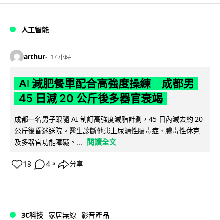
人工智能
arthur
17 小時
AI 減肥餐單配合高強度操練 成都男
45 日減 20 公斤後多器官衰竭
成都一名男子跟隨 AI 制訂高強度減脂計劃，45 日內減去約 20
公斤後昏迷送院。醫生診斷他患上尿源性膿毒症、膿毒性休克
閱讀全文
及多器官功能障礙。...
18
4
分享
↗
3C科技
家居無線
影音產品