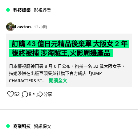
科技娛樂
影視娛樂
Lawton
12 小時
訂購 43 億日元精品後棄單 大阪女 2 年
後終被捕 涉海賊王,火影周邊產品
日本警視廳神田署 8 月 6 日公布，拘捕一名 32 歲大阪女子，
指她涉嫌在出版巨頭集英社旗下官方網店「JUMP
閱讀全文
CHARACTERS ST...
52
8
分享
↗
商業科技
資訊保安