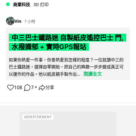
商業科技
3D 打印
Vin
7 小時
中三巴士鐵路迷 自製紙皮遙控巴士 門,
水撥識郁 + 實時GPS報站
如果你熱愛一件事，你會熱愛到怎樣的程度？一位就讀中三的
巴士鐵路迷，選擇由零開始，把自己的興趣一步步變成真正可
閱讀全文
以運作的作品。他以紙皮親手製作出...
108
7
分享
↗
ADVERTISEMENT