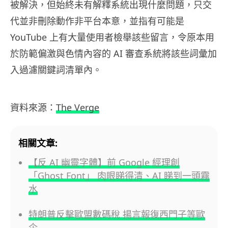
被解決，但始終未有解釋系統出現什麼問題，只交
代並非刪除動作非平台本意，並指有可能是
YouTube 上有大量使用者檢舉該些留言，令原本用
於防範偏激與色情內容的 AI 審查系統將該些詞彙加
入過濾關鍵詞清單內。
資料來源：
The Verge
相關文章:
【反 AI 幽靈字體】前 Google 經理創
「Ghost Font」 肉眼睇得清、AI 睇到一頭霧
水
特朗普反擊歐盟數碼稅 揚言報復西門子等歐
企