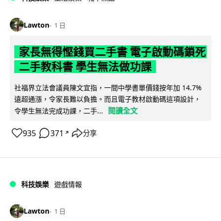
Lawton
1 日
家長無得慳錢買二手書 電子啟動碼鎖死
二手教科書 學生無法做功課
社福界立法會議員陳文宜指，一間中學書單價錢按年加 14.7%
遠超通漲，令家長難以負擔。而且電子教材啟動碼這項設計，
閱讀全文
令學生無法完成功課，二手...
935
371
分享
↗
科技娛樂
遊戲情報
Lawton
1 日