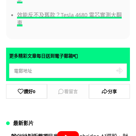
效能反不及舊款？Tesla 4680 電芯實測大翻
車
📮
更多精彩文章每日送到電子郵箱
讚好
0
看留言
分享
最新影片