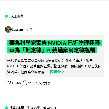
人工智能
Lawton
1 日
華為科學家警告 NVIDIA 已近物理極限
華為「韜定律」可繞過摩爾定律瓶頸
華為半導體首席科學家廖恒罕見接受近 5 小時專訪，警告
NVIDIA 等西方晶片巨頭正逼近物理極限，傳統製程升級已失經
閱讀全文
濟效益。他同時介紹華為...
1,546
593
分享
↗
科技娛樂
生活娛樂
城中熱話