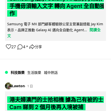
手機毋須輸入文字 轉向 Agent 全自動操
作
Samsung 電子 MX 部門顧客體驗辦公室主管兼副總裁 Jay Kim
閱讀全
表示，品牌正推動 Galaxy AI 邁向全自動化 Agent...
文
27
4
分享
↗
科技娛樂
生活娛樂
城中熱話
Lawton
1 日
港夫婦澳門的士拾相機 據為己有被的士
Cam 睇到 2 個月後再入境被捕