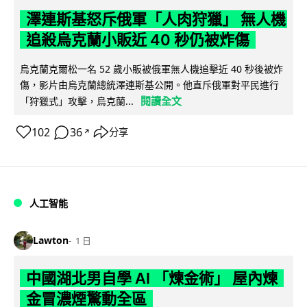
澤連斯基怒斥俄軍「人肉狩獵」 無人機
追殺烏克蘭小販近 40 秒仍被炸傷
烏克蘭克爾松一名 52 歲小販被俄軍無人機追擊近 40 秒後被炸
傷，影片由烏克蘭總統澤連斯基公開。他直斥俄軍對平民進行
閱讀全文
「狩獵式」攻擊，烏克蘭...
102
36
分享
↗
人工智能
Lawton
1 日
中國湖北男自學 AI 「煉金術」 屋內煉
金冒濃煙驚動全區