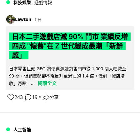
科技娛樂
遊戲情報
Lawton
1 日
日本二手遊戲店減 90% 門市 業績反增
四成 "懷舊"在 Z 世代變成最潮「新鮮
感」
日本零售巨頭 GEO 將懷舊遊戲銷售門市從 1,000 間大幅減至
99 間，但銷售額卻不降反升至過往的 1.4 倍。做到「減店增
閱讀全文
收」奇蹟，...
243
19
分享
↗
人工智能