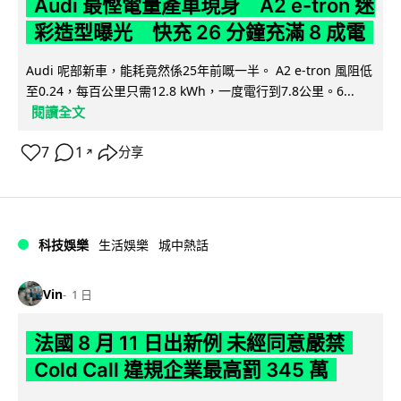
Audi 最慳電量產車現身 A2 e-tron 迷
彩造型曝光 快充 26 分鐘充滿 8 成電
Audi 呢部新車，能耗竟然係25年前嘅一半。 A2 e-tron 風阻低
至0.24，每百公里只需12.8 kWh，一度電行到7.8公里。6...
閱讀全文
7
1
分享
↗
科技娛樂
生活娛樂
城中熱話
Vin
1 日
法國 8 月 11 日出新例 未經同意嚴禁
Cold Call 違規企業最高罰 345 萬