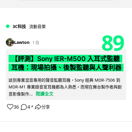
3C科技
流動音樂
89
Lawton
1 日
【評測】Sony IER-M500 入耳式監聽
耳機：現場拍攝、後製監聽與人聲利器
談到專業混音專用的聲音監聽耳機，Sony 經典 MDR-7506 到
MDR-M1 專業錄音室耳機都為人熟悉。而現在舞台製作者與創
閱讀全文
意影像製作...
36
4
分享
↗