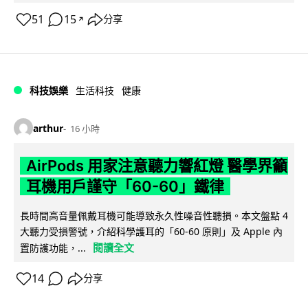
51
15
分享
↗
科技娛樂
生活科技
健康
arthur
16 小時
AirPods 用家注意聽力響紅燈 醫學界籲
耳機用戶謹守「60-60」鐵律
長時間高音量佩戴耳機可能導致永久性噪音性聽損。本文盤點 4
大聽力受損警號，介紹科學護耳的「60-60 原則」及 Apple 內
閱讀全文
置防護功能，...
14
分享