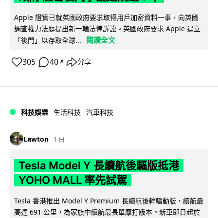
Apple 證實已就英國政府要求取得用戶加密資料一事，向英國
調查權力法庭提出新一輪法律訴訟。英國政府要求 Apple 建立
閱讀全文
「後門」以存取全球...
305
40
分享
↗
科技娛樂
生活科技
汽車科技
Lawton
1 日
Tesla Model Y 長續航後驅版抵港
YOHO MALL 率先試駕
Tesla 香港推出 Model Y Premium 長續航後輪驅動版，續航最
高達 691 公里，為家族中續航最長單摩打版本。新車即日起於