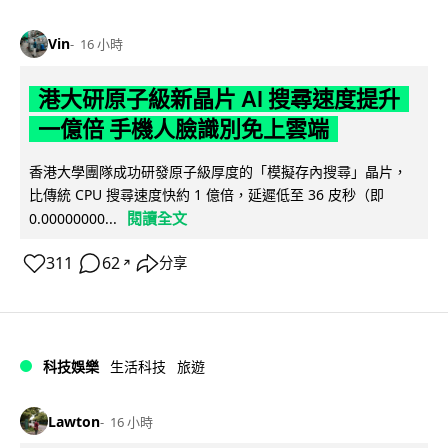
Vin
16 小時
港大研原子級新晶片 AI 搜尋速度提升
一億倍 手機人臉識別免上雲端
香港大學團隊成功研發原子級厚度的「模擬存內搜尋」晶片，
比傳統 CPU 搜尋速度快約 1 億倍，延遲低至 36 皮秒（即
閱讀全文
0.00000000...
311
62
分享
↗
科技娛樂
生活科技
旅遊
Lawton
16 小時