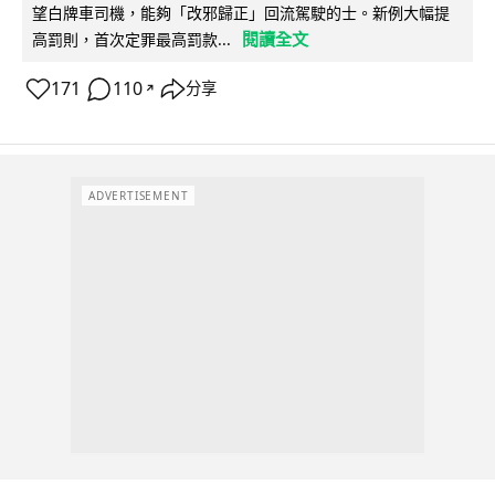
望白牌車司機，能夠「改邪歸正」回流駕駛的士。新例大幅提
閱讀全文
高罰則，首次定罪最高罰款...
171
110
分享
↗
ADVERTISEMENT