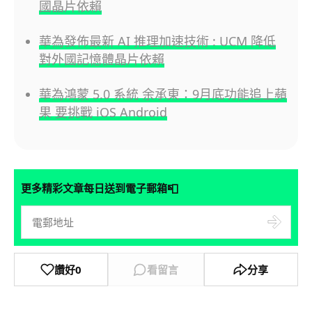
國晶片依賴
華為發佈最新 AI 推理加速技術 : UCM 降低
對外國記憶體晶片依賴
華為鴻蒙 5.0 系統 余承東：9月底功能追上蘋
果 要挑戰 iOS Android
📮
更多精彩文章每日送到電子郵箱
讚好
0
看留言
分享