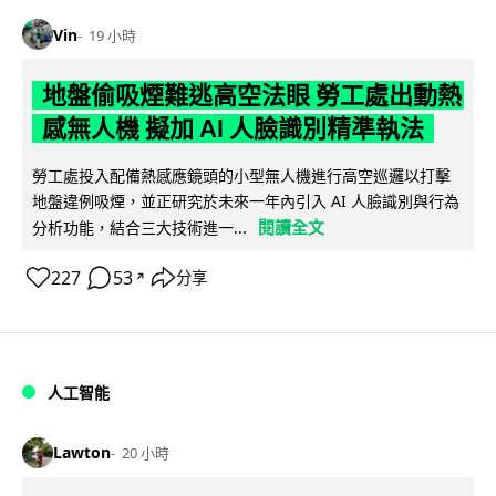
Vin
19 小時
地盤偷吸煙難逃高空法眼 勞工處出動熱
感無人機 擬加 AI 人臉識別精準執法
勞工處投入配備熱感應鏡頭的小型無人機進行高空巡邏以打擊
地盤違例吸煙，並正研究於未來一年內引入 AI 人臉識別與行為
閱讀全文
分析功能，結合三大技術進一...
227
53
分享
↗
人工智能
Lawton
20 小時