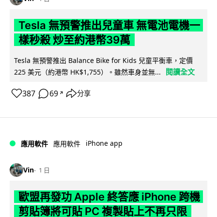
Tesla 無預警推出兒童車 無電池電機一
樣秒殺 炒至約港幣39萬
Tesla 無預警推出 Balance Bike for Kids 兒童平衡車，定價
閱讀全文
225 美元（約港幣 HK$1,755）。雖然車身並無...
387
69
分享
↗
iPhone app
應用軟件
應用軟件
Vin
1 日
歐盟再發功 Apple 終答應 iPhone 跨機
剪貼簿將可貼 PC 複製貼上不再只限