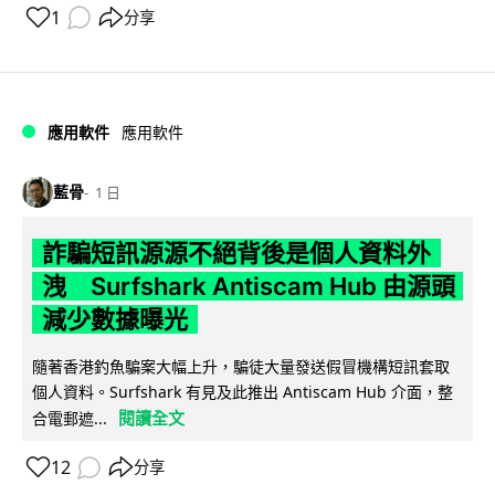
1
分享
應用軟件
應用軟件
藍骨
1 日
詐騙短訊源源不絕背後是個人資料外
洩 Surfshark Antiscam Hub 由源頭
減少數據曝光
隨著香港釣魚騙案大幅上升，騙徒大量發送假冒機構短訊套取
個人資料。Surfshark 有見及此推出 Antiscam Hub 介面，整
閱讀全文
合電郵遮...
12
分享