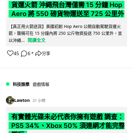
貨運火箭 沖繩飛台灣僅需 15 分鐘 Hop
Aero 將 550 磅貨物運送至 725 公里外
【真正用火箭送貨】美國初創 Hop Aero 公開自動駕駛貨運火
箭，聲稱可在 15 分鐘內將 250 公斤物資投送 750 公里外，並
閱讀全文
以沖繩...
45
6
分享
↗
科技娛樂
遊戲情報
Lawton
21 小時
有實體光碟未必代表你擁有遊戲 調查：
PS5 34%、Xbox 50% 須連網才能完整