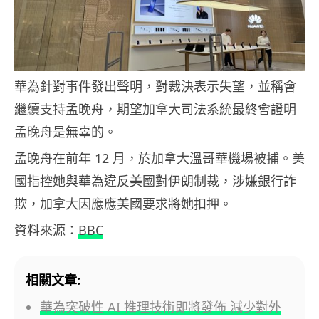
華為針對事件發出聲明，對裁決表示失望，並稱會
繼續支持孟晚舟，期望加拿大司法系統最終會證明
孟晚舟是無辜的。
孟晚舟在前年
12
月，於加拿大溫哥華機場被捕。美
國指控她與華為違反美國對伊朗制裁，涉嫌銀行詐
欺，加拿大因應應美國要求將她扣押。
資料來源：
BBC
相關文章:
華為突破性 AI 推理技術即將發佈 減少對外