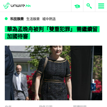
WWDC 2026
GenAI 與雲端科技專區
ERP 與商業 AI
華為孟晚舟被判「雙重犯罪」 需繼續留加國待審
科技娛樂
生活娛樂
城中熱話
華為孟晚舟被判「雙重犯罪」 需繼續留
加國待審
作者
發佈日期
閱讀時間