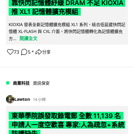
靠快閃記憶體紓緩 DRAM 不足 KIOXIA
推 XL1 記憶體擴充模組
KIOXIA 發表全新記憶體擴充模組 XL1 系列，結合低延遲快閃記
憶體 XL-FLASH 與 CXL 介面，將快閃記憶體轉化為記憶體擴充
閱讀全文
方...
73
5
分享
↗
商業科技
資訊保安
Lawton
14 小時
東華學院誤發取錄電郵 全數 11,139 名
申請人一度空歡喜 專家:人為疏忽+系統
防護缺失