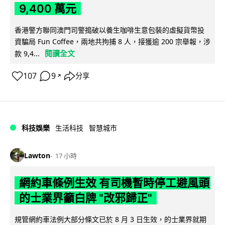
9,400 萬元
香港警方聯同澳門司警搗破以養生咖啡生意包裝的虛擬貨幣投
資騙局 Fun Coffee，兩地共拘捕 8 人，接獲逾 200 宗舉報，涉
閱讀全文
款 9,4...
107
9
分享
↗
科技娛樂
生活科技
智慧城市
Lawton
17 小時
網約車條例生效 有司機暫時停工避風頭
的士業界籲白牌 "改邪歸正"
規管網約車法例大部分條文已於 8 月 3 日生效，的士業界就期