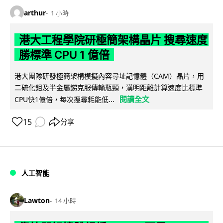
arthur
1 小時
港大工程學院研極簡架構晶片 搜尋速度
勝標準 CPU 1 億倍
港大團隊研發極簡架構模擬內容尋址記憶體（CAM）晶片，用
二硫化鉬及半金屬銻克服傳輸瓶頸，漢明距離計算速度比標準
閱讀全文
CPU快1億倍，每次搜尋耗能低...
15
分享
人工智能
Lawton
14 小時