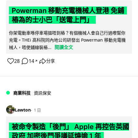
Powerman 移動充電機械人登港 免鋪
樁為的士小巴「送電上門」
你架電動車喺停車場搵唔到樁？有個機械人會自己行過嚟幫你
充電。THEi 高科院同內地公司研發出 Powerman 移動充電機
閱讀全文
械人，唔使鋪線裝樁...
28
14
分享
↗
商業科技
資訊保安
Lawton
1 日
被命令製造「後門」 Apple 再控告英國
政府 加密後門爭議延燒逾 1 年