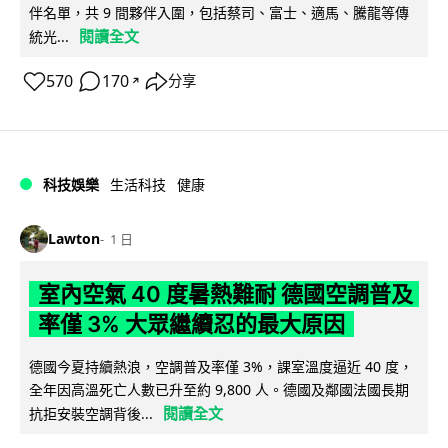
伴名單，共 9 間夥伴入圍，包括蔡司、富士、適馬、騰龍等傳
閱讀全文
統光...
570
170
分享
↗
科技娛樂
生活科技
健康
Lawton
1 日
室內空氣 40 度暑熱難耐 德國空調普及
率僅 3% 大眾繼續忍的最大原因
德國今夏持續熱浪，空調普及率僅 3%，課室溫度逼近 40 度，
全年因高溫死亡人數已升至約 9,800 人。德國及鄰國法國長期
閱讀全文
抗拒安裝空調背後...