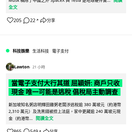
Musk 稱除了中國之外 SpaceX 與 Tesla 是地球硬件實...
全文
205
22
分享
↗
科技娛樂
生活科技
電子支付
Lawton
21 小時
當電子支付大行其道 屈穎妍: 商戶只收
現金 唯一可能是逃稅 倡稅局主動調查
新加坡知名粥店明輝田雞粥老闆涉逃稅逾 380 萬坡元（約港幣
2,310 萬元）及洗黑錢被控上法庭，家中更藏逾 240 萬坡元現
閱讀全文
金（約港幣...
865
549
分享
↗