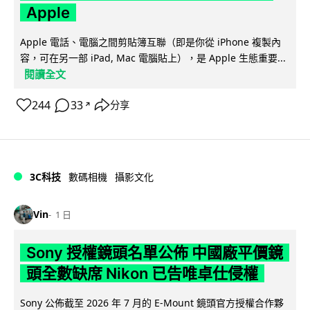
Apple
Apple 電話、電腦之間剪貼簿互聯（即是你從 iPhone 複製內
容，可在另一部 iPad, Mac 電腦貼上），是 Apple 生態重要...
閱讀全文
244
33
分享
↗
3C科技
數碼相機
攝影文化
Vin
1 日
Sony 授權鏡頭名單公佈 中國廠平價鏡
頭全數缺席 Nikon 已告唯卓仕侵權
Sony 公佈截至 2026 年 7 月的 E-Mount 鏡頭官方授權合作夥