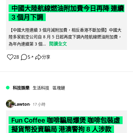
中國大陸航線燃油附加費今日再降 連續
3 個月下調
【中國大陸連續 3 個月減附加費，相反香港不斷加價】中國大
陸多家航空公司自 8 月 5 日起再度下調內陸航線燃油附加費，
閱讀全文
為年內連續第 3 個...
28
5
分享
↗
科技娛樂
生活科技
區塊鏈
Lawton
17 小時
Fun Coffee 咖啡騙局爆煲 咖啡包裝虛
擬貨幣投資騙局 港澳警拘 8 人涉款