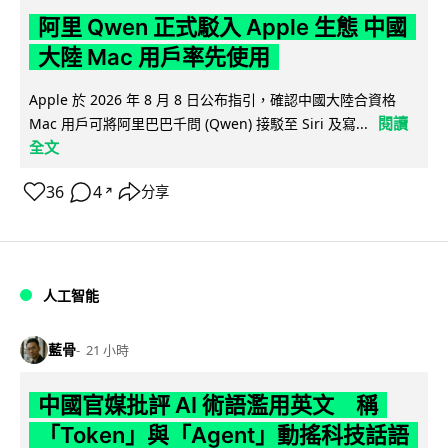
阿里 Qwen 正式駁入 Apple 生態 中國
大陸 Mac 用戶率先使用
Apple 於 2026 年 8 月 8 日公布指引，確認中國大陸合資格
閱讀
Mac 用戶可將阿里巴巴千問 (Qwen) 接駁至 Siri 及寫...
全文
36
4
分享
↗
人工智能
藍骨
21 小時
中國官媒批評 AI 術語濫用英文 稱
「Token」與「Agent」動搖科技話語