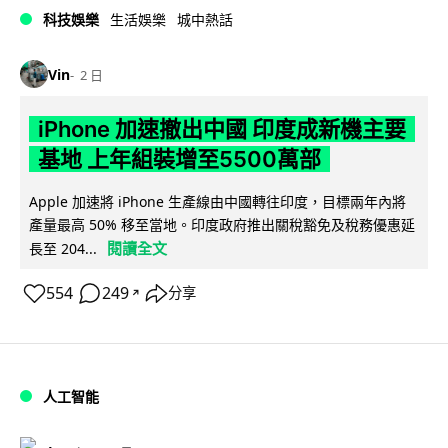
科技娛樂
生活娛樂
城中熱話
Vin
2 日
iPhone 加速撤出中國 印度成新機主要
基地 上年組裝增至5500萬部
Apple 加速將 iPhone 生產線由中國轉往印度，目標兩年內將
產量最高 50% 移至當地。印度政府推出關稅豁免及稅務優惠延
閱讀全文
長至 204...
554
249
分享
↗
人工智能