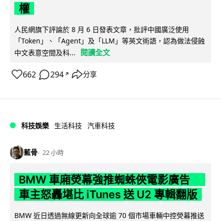
權
人民網旗下評論於 8 月 6 日發表文章，批評中國廣泛使用
「Token」、「Agent」及「LLM」等英文術語，認為做法侵蝕
閱讀全文
中文表意空間及科...
662
294
分享
↗
科技娛樂
生活科技
汽車科技
藍骨
22 小時
BMW 車廂熒幕強推蜘蛛俠電影廣告
車主怒轟堪比 iTunes 送 U2 專輯翻版
BMW 近日透過無線更新向全球逾 70 個市場車輛中控熒幕推送