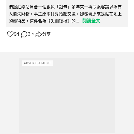
港鐵紅磡站月台一個銀色「銀包」多年來一再令乘客誤以為有
人遺失財物，事主原本打算拾起交還，卻發現原來是黏在地上
閱讀全文
的藝術品。這件名為《失而復得》的...
94
3
分享
↗
ADVERTISEMENT