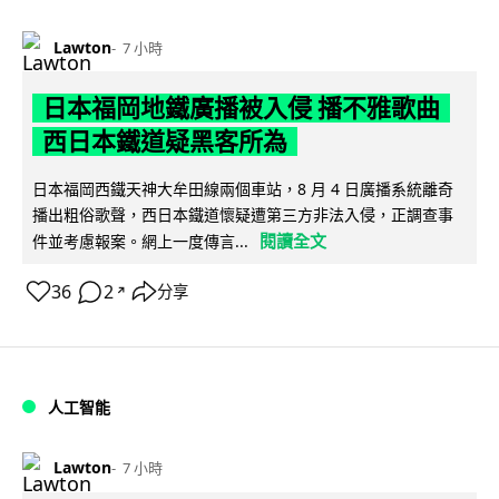
Lawton
7 小時
日本福岡地鐵廣播被入侵 播不雅歌曲
西日本鐵道疑黑客所為
日本福岡西鐵天神大牟田線兩個車站，8 月 4 日廣播系統離奇
播出粗俗歌聲，西日本鐵道懷疑遭第三方非法入侵，正調查事
閱讀全文
件並考慮報案。網上一度傳言...
36
2
分享
↗
人工智能
Lawton
7 小時