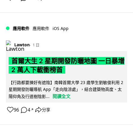
iOS App
應用軟件
應用軟件
Lawton
1 日
首爾大生 2 星期開發防曬地圖 一日暴增
2 萬人下載衝榜首
【行路都要揀好有遮陰】南韓首爾大學 23 歲學生劉敏俊利用 2
星期開發防曬導航 App「走向陰涼處」，結合建築物高度、太
閱讀全文
陽仰角及行道樹陰影...
96
4
分享
↗