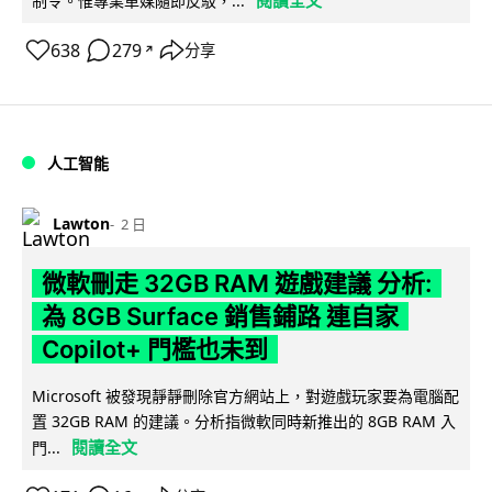
閱讀全文
制令。惟專業車媒隨即反駁，...
638
279
分享
↗
人工智能
Lawton
2 日
微軟刪走 32GB RAM 遊戲建議 分析:
為 8GB Surface 銷售鋪路 連自家
Copilot+ 門檻也未到
Microsoft 被發現靜靜刪除官方網站上，對遊戲玩家要為電腦配
置 32GB RAM 的建議。分析指微軟同時新推出的 8GB RAM 入
閱讀全文
門...