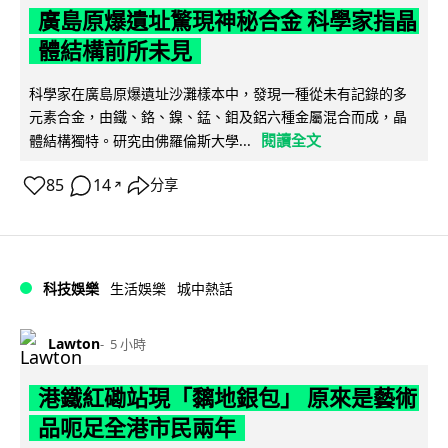
廣島原爆遺址驚現神秘合金 科學家指晶
體結構前所未見
科學家在廣島原爆遺址沙灘樣本中，發現一種從未有記錄的多
元素合金，由鐵、鉻、鎳、錳、鉬及鋁六種金屬混合而成，晶
閱讀全文
體結構獨特。研究由佛羅倫斯大學...
85
14
分享
↗
科技娛樂
生活娛樂
城中熱話
Lawton
5 小時
港鐵紅磡站現「黐地銀包」 原來是藝術
品呃足全港市民兩年