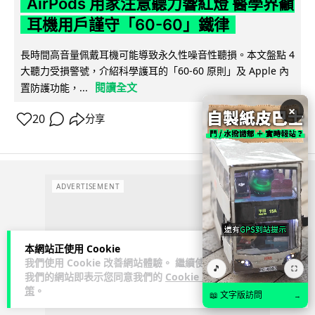
AirPods 用家注意聽力響紅燈 醫學界籲
耳機用戶謹守「60-60」鐵律
長時間高音量佩戴耳機可能導致永久性噪音性聽損。本文盤點 4
大聽力受損警號，介紹科學護耳的「60-60 原則」及 Apple 內
閱讀全文
置防護功能，...
×
20
分享
ADVERTISEMENT
本網站正使用 Cookie
我們使用 Cookie 改善網站體驗。 繼續使用
🎵
⛶
我們的網站即表示您同意我們的
Cookie 政
策
。
📖 文字版訪問
→