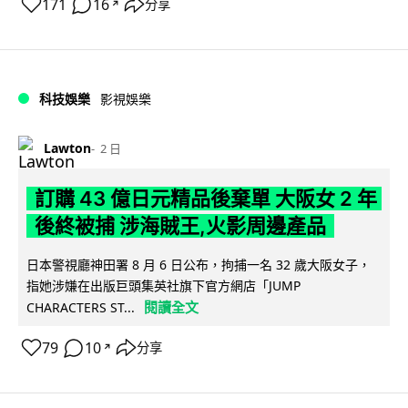
171
16
分享
↗
科技娛樂
影視娛樂
Lawton
2 日
訂購 43 億日元精品後棄單 大阪女 2 年
後終被捕 涉海賊王,火影周邊產品
日本警視廳神田署 8 月 6 日公布，拘捕一名 32 歲大阪女子，
指她涉嫌在出版巨頭集英社旗下官方網店「JUMP
閱讀全文
CHARACTERS ST...
79
10
分享
↗