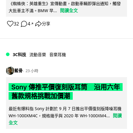
《蜘蛛俠：英雄重生》宣傳動畫，啟動車輛即彈出通知，觸發
閱讀全文
大批車主不滿。BMW 早...
32
4
分享
↗
3C科技
流動音樂
音樂耳機
藍骨
23 小時
Sony 傳推平價復刻版耳筒 沿用六年
舊款規格挑戰加價潮
最近有爆料指 Sony 計劃於 9 月 7 日推出平價復刻版降噪耳機
閱讀
WH-1000XM4C，規格幾乎與 2020 年 WH-1000XM4...
全文