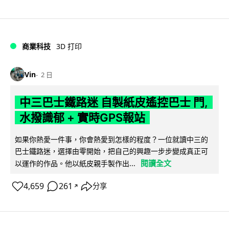
商業科技
3D 打印
Vin
2 日
中三巴士鐵路迷 自製紙皮遙控巴士 門,
水撥識郁 + 實時GPS報站
如果你熱愛一件事，你會熱愛到怎樣的程度？一位就讀中三的
巴士鐵路迷，選擇由零開始，把自己的興趣一步步變成真正可
閱讀全文
以運作的作品。他以紙皮親手製作出...
4,659
261
分享
↗