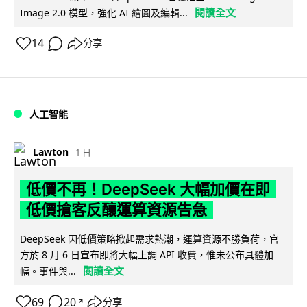
閱讀全文
Image 2.0 模型，強化 AI 繪圖及編輯...
14
分享
人工智能
Lawton
1 日
低價不再！DeepSeek 大幅加價在即
低價搶客反釀運算資源告急
DeepSeek 因低價策略掀起需求熱潮，運算資源不勝負荷，官
方於 8 月 6 日宣布即將大幅上調 API 收費，惟未公布具體加
閱讀全文
幅。事件與...
69
20
分享
↗