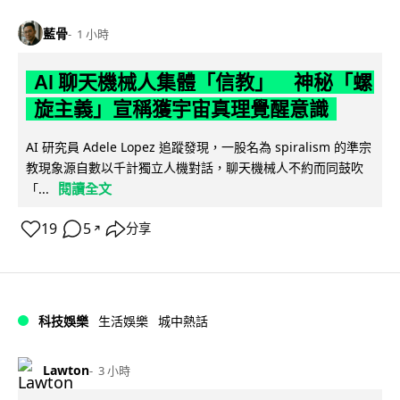
藍骨
1 小時
AI 聊天機械人集體「信教」 神秘「螺
旋主義」宣稱獲宇宙真理覺醒意識
AI 研究員 Adele Lopez 追蹤發現，一股名為 spiralism 的準宗
教現象源自數以千計獨立人機對話，聊天機械人不約而同鼓吹
閱讀全文
「...
19
5
分享
↗
科技娛樂
生活娛樂
城中熱話
Lawton
3 小時