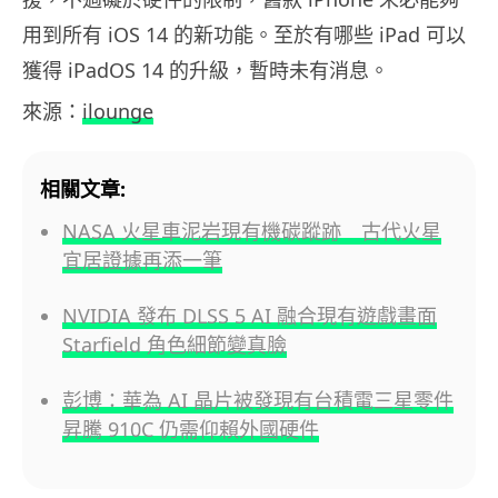
用到所有 iOS 14 的新功能。至於有哪些 iPad 可以
獲得 iPadOS 14 的升級，暫時未有消息。
來源：
ilounge
相關文章:
NASA 火星車泥岩現有機碳蹤跡 古代火星
宜居證據再添一筆
NVIDIA 發布 DLSS 5 AI 融合現有遊戲畫面
Starfield 角色細節變真臉
彭博：華為 AI 晶片被發現有台積電三星零件
昇騰 910C 仍需仰賴外國硬件