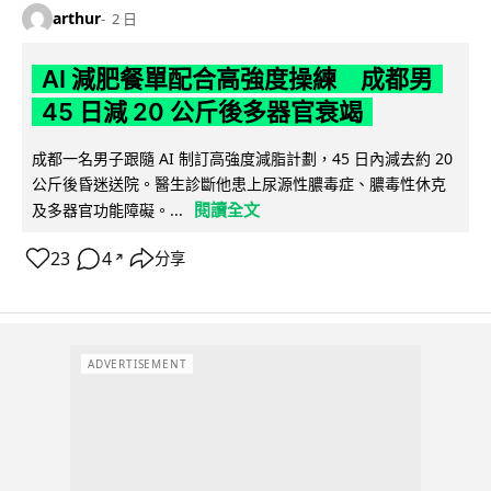
arthur
2 日
AI 減肥餐單配合高強度操練 成都男
45 日減 20 公斤後多器官衰竭
成都一名男子跟隨 AI 制訂高強度減脂計劃，45 日內減去約 20
公斤後昏迷送院。醫生診斷他患上尿源性膿毒症、膿毒性休克
閱讀全文
及多器官功能障礙。...
23
4
分享
↗
ADVERTISEMENT