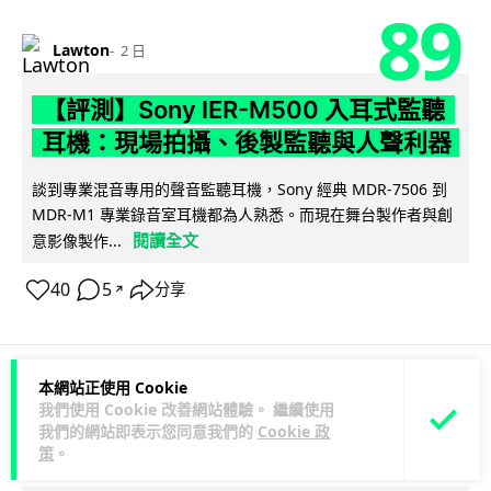
89
Lawton
2 日
【評測】Sony IER-M500 入耳式監聽
耳機：現場拍攝、後製監聽與人聲利器
談到專業混音專用的聲音監聽耳機，Sony 經典 MDR-7506 到
MDR-M1 專業錄音室耳機都為人熟悉。而現在舞台製作者與創
閱讀全文
意影像製作...
40
5
分享
↗
本網站正使用 Cookie
科技娛樂
遊戲情報
我們使用 Cookie 改善網站體驗。 繼續使用
我們的網站即表示您同意我們的
Cookie 政
策
。
天恩
2 日