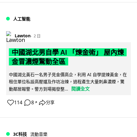
人工智能
Lawton
2 日
中國湖北男自學 AI 「煉金術」 屋內煉
金冒濃煙驚動全區
中國湖北黃石一名男子見金價高企，利用 AI 自學提煉黃金，在
租住單位私設高壓爐及作坊冶煉，過程產生大量刺鼻濃煙，驚
閱讀全文
動鄰居報警。警方到場揭發整...
114
8
分享
↗
3C科技
流動音樂