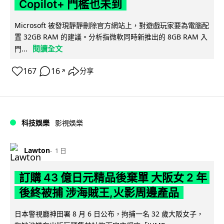
Copilot+ 門檻也未到
Microsoft 被發現靜靜刪除官方網站上，對遊戲玩家要為電腦配
置 32GB RAM 的建議。分析指微軟同時新推出的 8GB RAM 入
閱讀全文
門...
167
16
分享
↗
科技娛樂
影視娛樂
Lawton
1 日
訂購 43 億日元精品後棄單 大阪女 2 年
後終被捕 涉海賊王,火影周邊產品
日本警視廳神田署 8 月 6 日公布，拘捕一名 32 歲大阪女子，