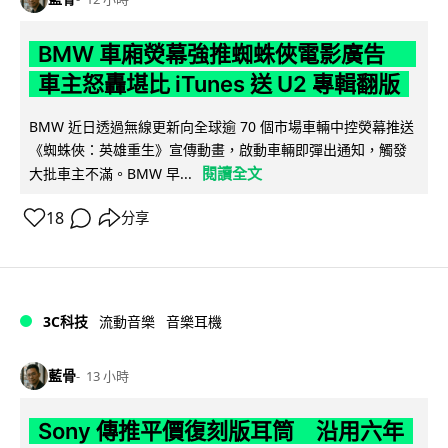
BMW 車廂熒幕強推蜘蛛俠電影廣告
車主怒轟堪比 iTunes 送 U2 專輯翻版
BMW 近日透過無線更新向全球逾 70 個市場車輛中控熒幕推送
《蜘蛛俠：英雄重生》宣傳動畫，啟動車輛即彈出通知，觸發
閱讀全文
大批車主不滿。BMW 早...
18
分享
3C科技
流動音樂
音樂耳機
藍骨
13 小時
Sony 傳推平價復刻版耳筒 沿用六年