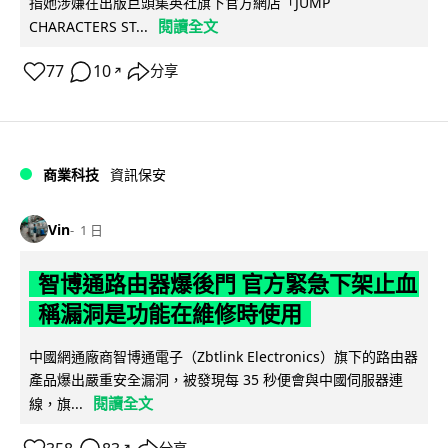
指她涉嫌在出版巨頭集英社旗下官方網店「JUMP
閱讀全文
CHARACTERS ST...
77
10
分享
↗
商業科技
資訊保安
Vin
1 日
智博通路由器爆後門 官方緊急下架止血
稱漏洞是功能在維修時使用
中國網通廠商智博通電子（Zbtlink Electronics）旗下的路由器
產品爆出嚴重安全漏洞，被發現每 35 秒便會與中國伺服器連
閱讀全文
線，旗...