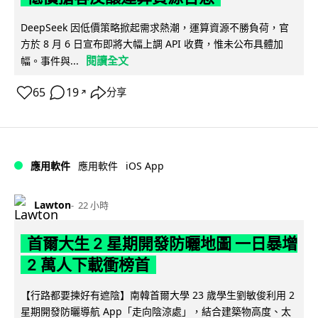
DeepSeek 因低價策略掀起需求熱潮，運算資源不勝負荷，官
方於 8 月 6 日宣布即將大幅上調 API 收費，惟未公布具體加
閱讀全文
幅。事件與...
65
19
分享
↗
iOS App
應用軟件
應用軟件
Lawton
22 小時
首爾大生 2 星期開發防曬地圖 一日暴增
2 萬人下載衝榜首
【行路都要揀好有遮陰】南韓首爾大學 23 歲學生劉敏俊利用 2
星期開發防曬導航 App「走向陰涼處」，結合建築物高度、太