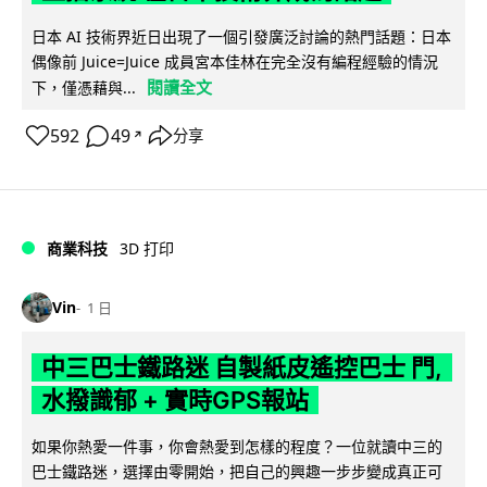
日本 AI 技術界近日出現了一個引發廣泛討論的熱門話題：日本
偶像前 Juice=Juice 成員宮本佳林在完全沒有編程經驗的情況
閱讀全文
下，僅憑藉與...
592
49
分享
↗
商業科技
3D 打印
Vin
1 日
中三巴士鐵路迷 自製紙皮遙控巴士 門,
水撥識郁 + 實時GPS報站
如果你熱愛一件事，你會熱愛到怎樣的程度？一位就讀中三的
巴士鐵路迷，選擇由零開始，把自己的興趣一步步變成真正可