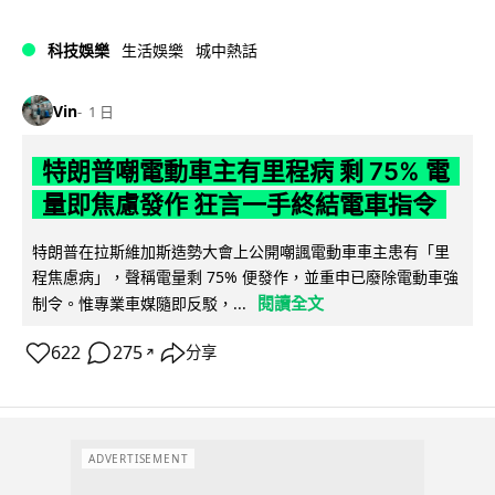
科技娛樂
生活娛樂
城中熱話
Vin
1 日
特朗普嘲電動車主有里程病 剩 75% 電
量即焦慮發作 狂言一手終結電車指令
特朗普在拉斯維加斯造勢大會上公開嘲諷電動車車主患有「里
程焦慮病」，聲稱電量剩 75% 便發作，並重申已廢除電動車強
閱讀全文
制令。惟專業車媒隨即反駁，...
622
275
分享
↗
ADVERTISEMENT