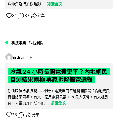
閱讀全文
陽仰角及行道樹陰影...
81
3
分享
↗
科技娛樂
科技新聞
arthur
1 日
冷氣 24 小時長開電費更平？內地網民
自測結果兩極 專家拆解慳電邏輯
你信唔信冷氣長開 24 小時，電費反而平過開開關關？內地網民
實測結果兩極，有人一個月電費只需 118 元人民幣，有人飆到
閱讀全文
過千。電力部門話不能...
36
分享