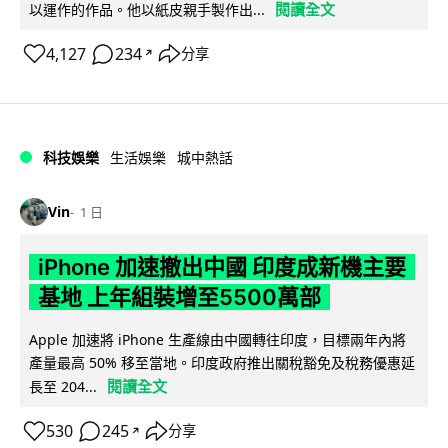
閱讀全文
以運作的作品。他以紙皮親手製作出...
4,127
234
分享
↗
科技娛樂
生活娛樂
城中熱話
Vin
1 日
iPhone 加速撤出中國 印度成新機主要
基地 上年組裝增至5500萬部
Apple 加速將 iPhone 生產線由中國轉往印度，目標兩年內將
產量最高 50% 移至當地。印度政府推出關稅豁免及稅務優惠延
閱讀全文
長至 204...
530
245
分享
↗