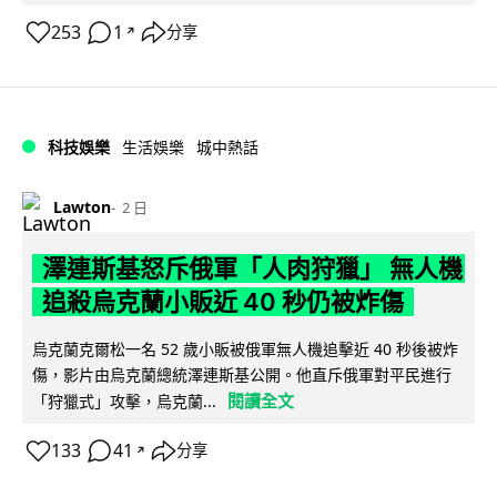
253
1
分享
↗
科技娛樂
生活娛樂
城中熱話
Lawton
2 日
澤連斯基怒斥俄軍「人肉狩獵」 無人機
追殺烏克蘭小販近 40 秒仍被炸傷
烏克蘭克爾松一名 52 歲小販被俄軍無人機追擊近 40 秒後被炸
傷，影片由烏克蘭總統澤連斯基公開。他直斥俄軍對平民進行
閱讀全文
「狩獵式」攻擊，烏克蘭...
133
41
分享
↗