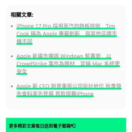
相關文章:
iPhone 17 Pro 採用蒸汽均熱板技術 Tim
Cook 稱為 Apple 專屬創新 與其他品牌手
機不同
Apple 新廣告嘲諷 Windows 藍畫面 以
CrowdStrike 事件為題材 宣稱 Mac 系統更
安全
Apple 新 CEO 銳意重振公司設計地位 秋季發
布會料率先登場 首款摺疊iPhone
📮
更多精彩文章每日送到電子郵箱