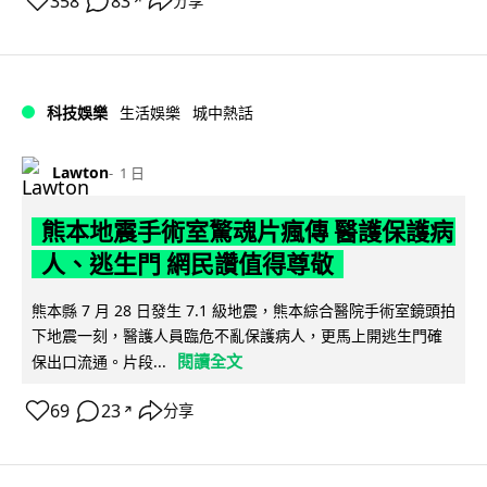
358
83
分享
↗
科技娛樂
生活娛樂
城中熱話
Lawton
1 日
熊本地震手術室驚魂片瘋傳 醫護保護病
人、逃生門 網民讚值得尊敬
熊本縣 7 月 28 日發生 7.1 級地震，熊本綜合醫院手術室鏡頭拍
下地震一刻，醫護人員臨危不亂保護病人，更馬上開逃生門確
閱讀全文
保出口流通。片段...
69
23
分享
↗