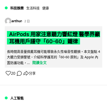
科技娛樂
生活科技
健康
arthur
2 日
AirPods 用家注意聽力響紅燈 醫學界籲
耳機用戶謹守「60-60」鐵律
長時間高音量佩戴耳機可能導致永久性噪音性聽損。本文盤點 4
大聽力受損警號，介紹科學護耳的「60-60 原則」及 Apple 內
閱讀全文
置防護功能，...
20
分享
人工智能