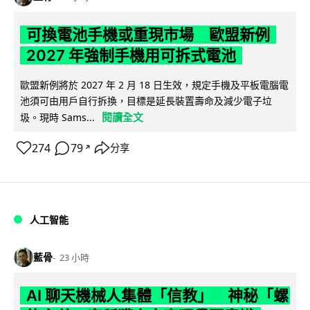
可換電池手機或重現市場 歐盟新例
2027 年強制手機用可拆式電池
歐盟新例將於 2027 年 2 月 18 日生效，規定手機及平板電腦電
池須可由用戶自行拆換，目標是延長裝置壽命及減少電子垃
閱讀全文
圾。現時 Sams...
274
79
分享
↗
人工智能
藍骨
23 小時
AI 聊天機械人集體「信教」 神秘「螺