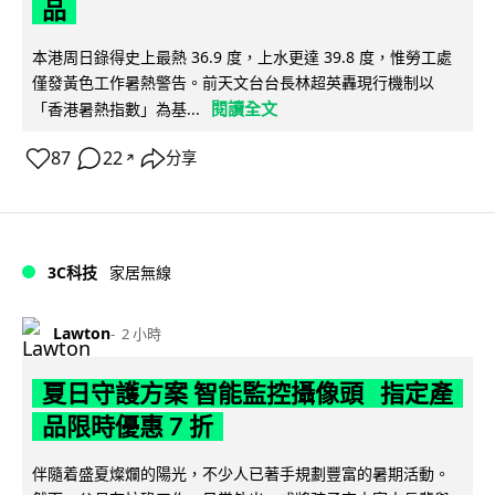
品
本港周日錄得史上最熱 36.9 度，上水更達 39.8 度，惟勞工處
僅發黃色工作暑熱警告。前天文台台長林超英轟現行機制以
閱讀全文
「香港暑熱指數」為基...
87
22
分享
↗
3C科技
家居無線
Lawton
2 小時
夏日守護方案 智能監控攝像頭 指定產
品限時優惠 7 折
伴隨着盛夏燦爛的陽光，不少人已著手規劃豐富的暑期活動。