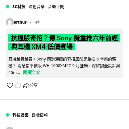
3C科技
流動音樂
音樂耳機
arthur
7 小時
抗通脹奇招？傳 Sony 擬重推六年前經
典耳機 XM4 低價登場
耳機越賣越貴，Sony 應對通脹的奇招居然是重推 6 年前的舊
機？ 消息指平價版 WH-1000XM4C 9 月登場，保留摺疊設計與
閱讀全文
40m...
分享
科技娛樂
遊戲情報