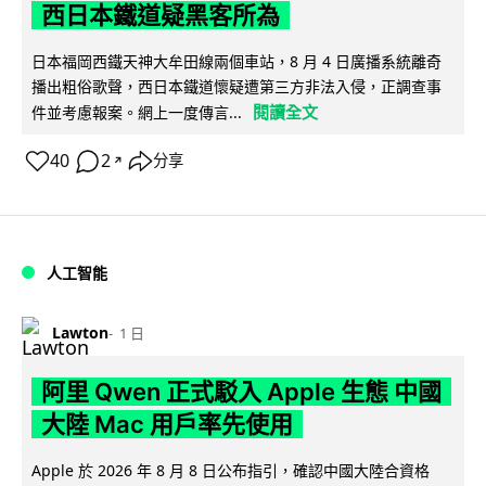
西日本鐵道疑黑客所為
日本福岡西鐵天神大牟田線兩個車站，8 月 4 日廣播系統離奇
播出粗俗歌聲，西日本鐵道懷疑遭第三方非法入侵，正調查事
閱讀全文
件並考慮報案。網上一度傳言...
40
2
分享
↗
人工智能
Lawton
1 日
阿里 Qwen 正式駁入 Apple 生態 中國
大陸 Mac 用戶率先使用
Apple 於 2026 年 8 月 8 日公布指引，確認中國大陸合資格