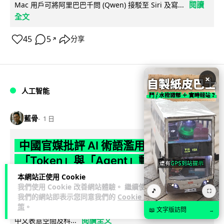
閱讀
Mac 用戶可將阿里巴巴千問 (Qwen) 接駁至 Siri 及寫...
全文
45
5
分享
↗
×
人工智能
藍骨
1 日
中國官媒批評 AI 術語濫用英文 稱
「Token」與「Agent」動搖科技話語
權
本網站正使用 Cookie
我們使用 Cookie 改善網站體驗。 繼續使用
🎵
⛶
我們的網站即表示您同意我們的
Cookie 政
人民網旗下評論於 8 月 6 日發表文章，批評中國廣泛使用
策
。
「Token」、「Agent」及「LLM」等英文術語，認為做法侵蝕
📖 文字版訪問
→
閱讀全文
中文表意空間及科...