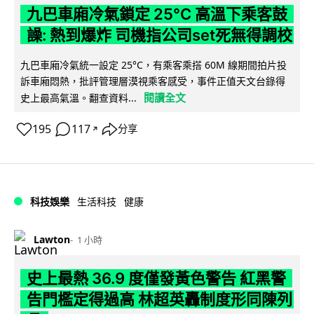
九巴車廂冷氣鎖定 25°C 高溫下乘客鼓
譟: 熱到爆炸 司機指公司set死無得調校
九巴車廂冷氣統一設定 25°C，有乘客乘搭 60M 線期間拍片投
訴車廂悶熱，批評管理層漠視乘客感受，事件正值天文台錄得
閱讀全文
史上最高氣溫。翻查資料...
195
117
分享
↗
科技娛樂
生活科技
健康
Lawton
1 小時
史上最熱 36.9 度僅發黃色警告 紅黑警
告門檻定得過高 林超英轟制度形同陳列