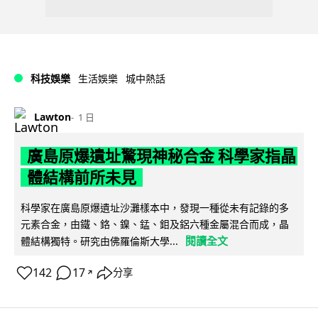
科技娛樂
生活娛樂
城中熱話
Lawton
1 日
廣島原爆遺址驚現神秘合金 科學家指晶
體結構前所未見
科學家在廣島原爆遺址沙灘樣本中，發現一種從未有記錄的多
元素合金，由鐵、鉻、鎳、錳、鉬及鋁六種金屬混合而成，晶
閱讀全文
體結構獨特。研究由佛羅倫斯大學...
142
17
分享
↗