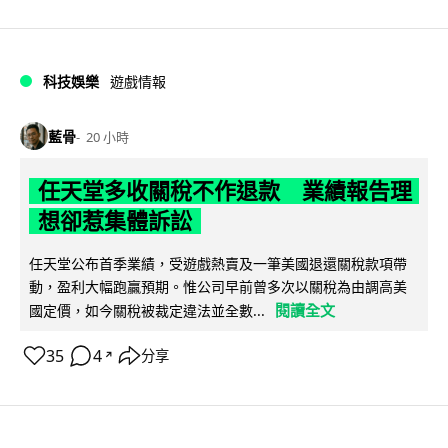
科技娛樂
遊戲情報
藍骨
20 小時
任天堂多收關稅不作退款 業績報告理
想卻惹集體訴訟
任天堂公布首季業績，受遊戲熱賣及一筆美國退還關稅款項帶
動，盈利大幅跑贏預期。惟公司早前曾多次以關稅為由調高美
閱讀全文
國定價，如今關稅被裁定違法並全數...
35
4
分享
↗