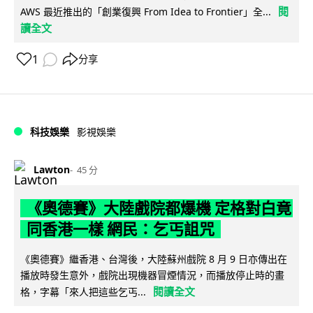
閱
AWS 最近推出的「創業復興 From Idea to Frontier」全...
讀全文
1
分享
科技娛樂
影視娛樂
Lawton
45 分
《奧德賽》大陸戲院都爆機 定格對白竟
同香港一樣 網民：乞丐詛咒
《奧德賽》繼香港、台灣後，大陸蘇州戲院 8 月 9 日亦傳出在
播放時發生意外，戲院出現機器冒煙情況，而播放停止時的畫
閱讀全文
格，字幕「來人把這些乞丐...