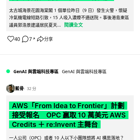
太古城海景花園海棠閣 1 個單位昨日（9 日）發生火警，懷疑
冷氣機電線短路引致，15 人吸入濃煙不適送院。事後港島東區
閱讀全文
議員郭浩景建議居民夏天...
40
7
分享
↗
GenAI 與雲端科技專區
GenAI 與雲端科技專區
藍骨
32 分
AWS「From Idea to Frontier」計劃
接受報名 OPC 贏取 10 萬美元 AWS
Credits ＋ re:Invent 主舞台
一人公司（OPC）或者 10 人以下小團隊想將 AI 構思落地？