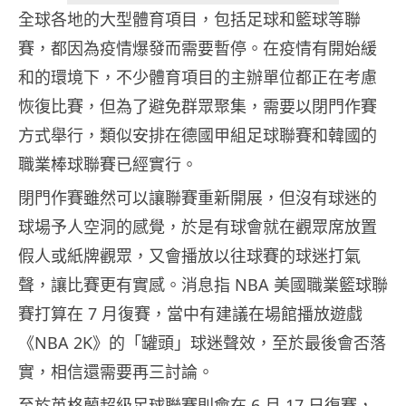
全球各地的大型體育項目，包括足球和籃球等聯
賽，都因為疫情爆發而需要暫停。在疫情有開始緩
和的環境下，不少體育項目的主辦單位都正在考慮
恢復比賽，但為了避免群眾聚集，需要以閉門作賽
方式舉行，類似安排在德國甲組足球聯賽和韓國的
職業棒球聯賽已經實行。
閉門作賽雖然可以讓聯賽重新開展，但沒有球迷的
球場予人空洞的感覺，於是有球會就在觀眾席放置
假人或紙牌觀眾，又會播放以往球賽的球迷打氣
聲，讓比賽更有實感。消息指 NBA 美國職業籃球聯
賽打算在 7 月復賽，當中有建議在場館播放遊戲
《NBA 2K》的「罐頭」球迷聲效，至於最後會否落
實，相信還需要再三討論。
至於英格蘭超級足球聯賽則會在 6 月 17 日復賽，