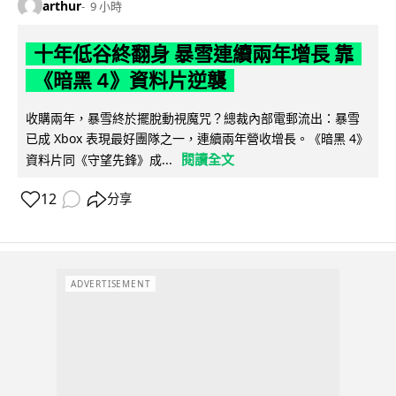
arthur
9 小時
十年低谷終翻身 暴雪連續兩年增長 靠
《暗黑 4》資料片逆襲
收購兩年，暴雪終於擺脫動視魔咒？總裁內部電郵流出：暴雪
已成 Xbox 表現最好團隊之一，連續兩年營收增長。《暗黑 4》
閱讀全文
資料片同《守望先鋒》成...
12
分享
ADVERTISEMENT