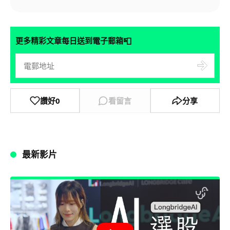
📮
更多精彩文章每日送到電子郵箱
讚好
0
看留言
分享
最新影片