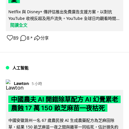
Netflix 與 Disney+ 傳評估推出免費廣告支援方案，以對抗
YouTube 收視反超及用戶流失。YouTube 全球日均觀看時間...
閱讀全文
89
8
分享
↗
人工智能
Lawton
5 小時
中國農夫 AI 開錯除草配方 AI 幻覺累老
農蝕 17 萬 150 畝芝麻苗一夜枯死
中國安徽滁州一名 67 歲農民按 AI 生成農藥配方為芝麻田除
草，結果 150 畝芝麻苗一夜之間與雜草一同枯死，估計損失約