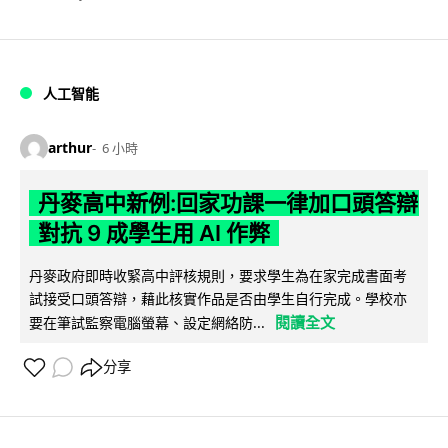
人工智能
arthur
6 小時
丹麥高中新例:回家功課一律加口頭答辯
對抗 9 成學生用 AI 作弊
丹麥政府即時收緊高中評核規則，要求學生為在家完成書面考
試接受口頭答辯，藉此核實作品是否由學生自行完成。學校亦
閱讀全文
要在筆試監察電腦螢幕、設定網絡防...
分享