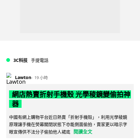
3C科技
手提電話
Lawton
19 小時
網店熱賣折射手機殼 光學稜鏡變偷拍神
器
中國有網上購物平台近日熱賣「折射手機殼」，利用光學稜鏡
原理讓手機在熒幕關閉狀態下亦能側面偷拍，賣家更以暗示字
閱讀全文
眼宣傳供不法分子偷拍他人裙底