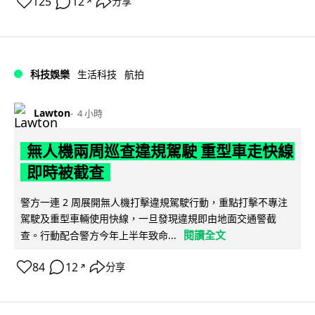
125
12
分享
↗
科技娛樂
生活科技
航拍
Lawton
4 小時
無人機兩周巡查違規駕駛 重型車走快線
即時被截查
警方一連 2 周展開無人機打擊違規駕駛行動，重點打擊不專注
駕駛及重型車輛使用快線，一旦發現違規即由地面交通警截
閱讀全文
查。行動配合警方今年上半年致命...
84
12
分享
↗