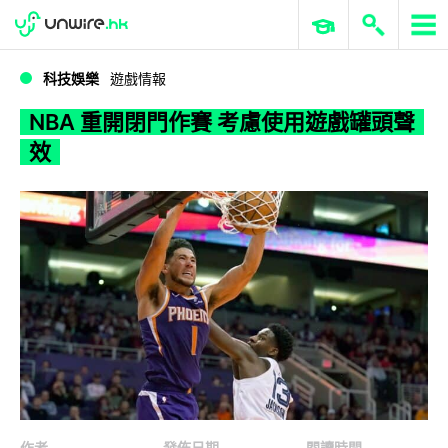
WWDC 2026
GenAI 與雲端科技專區
ERP 與商業 AI
NBA 重開閉門作賽 考慮使用遊戲罐頭聲效
科技娛樂
遊戲情報
NBA 重開閉門作賽 考慮使用遊戲罐頭聲
效
作者
發佈日期
閱讀時間