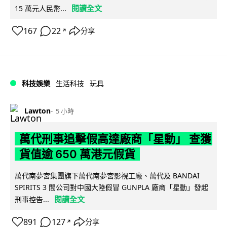
閱讀全文
15 萬元人民幣...
167
22
分享
↗
科技娛樂
生活科技
玩具
Lawton
5 小時
萬代刑事追擊假高達廠商「星動」 查獲
貨值逾 650 萬港元假貨
萬代南夢宮集團旗下萬代南夢宮影視工廠、萬代及 BANDAI
SPIRITS 3 間公司對中國大陸假冒 GUNPLA 廠商「星動」發起
閱讀全文
刑事控告...
891
127
分享
↗