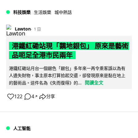
科技娛樂
生活娛樂
城中熱話
Lawton
1 日
港鐵紅磡站現「黐地銀包」 原來是藝術
品呃足全港市民兩年
港鐵紅磡站月台一個銀色「銀包」多年來一再令乘客誤以為有
人遺失財物，事主原本打算拾起交還，卻發現原來是黏在地上
閱讀全文
的藝術品。這件名為《失而復得》的...
122
4
分享
↗
人工智能