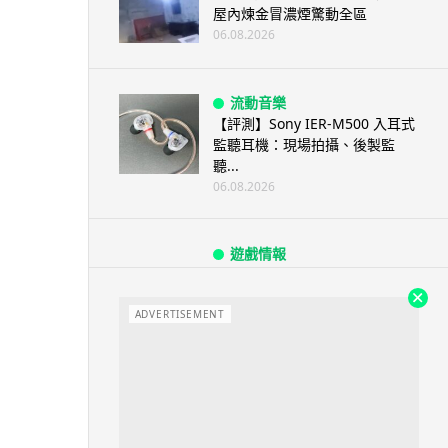
屋內煉金冒濃煙驚動全區
06.08.2026
流動音樂
【評測】Sony IER-M500 入耳式
監聽耳機：現場拍攝、後製監
聽...
06.08.2026
遊戲情報
《魔獸世界：至暗之夜》12.1
「烏拉特克的詛咒」專訪：巢穴
不為提高世...
ADVERTISEMENT
06.08.2026
遊戲情報
日本二手遊戲店減 90% 門市 業
績反增四成 “懷...