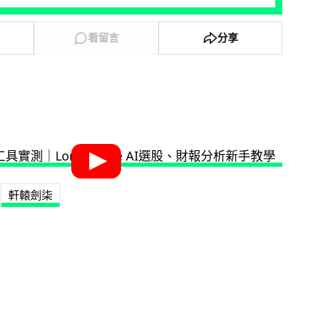
看留言
分享
軒轅劍柒