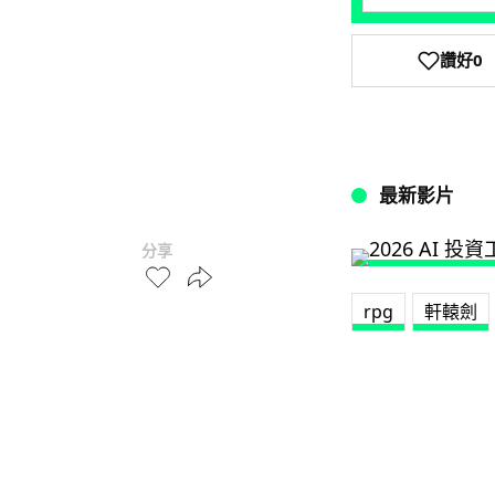
讚好
0
最新影片
分享
rpg
軒轅劍