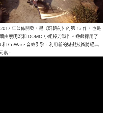
2017 年公佈開發，是《軒轅劍》的第 13 作，也是
繼續由蔡明宏和 DOMO 小組操刀製作。遊戲採用了
ine 4 和 CriWare 音效引擎，利用新的遊戲技術將經典
元素。