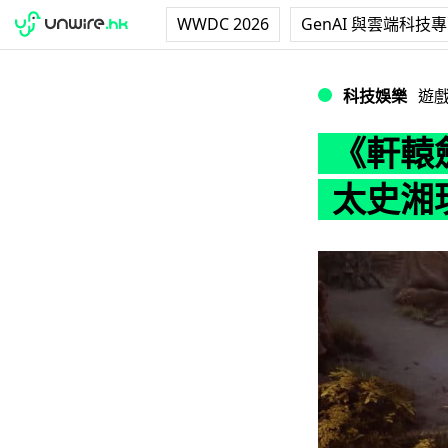
WWDC 2026
GenAI 與雲端科技
《軒轅劍柒》畫面
科技娛樂
遊
《軒轅
太史湘