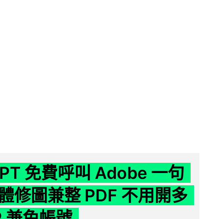
GPT 免費呼叫 Adobe 一句
體修圖兼整 PDF 不用開多
P 兼免帳號