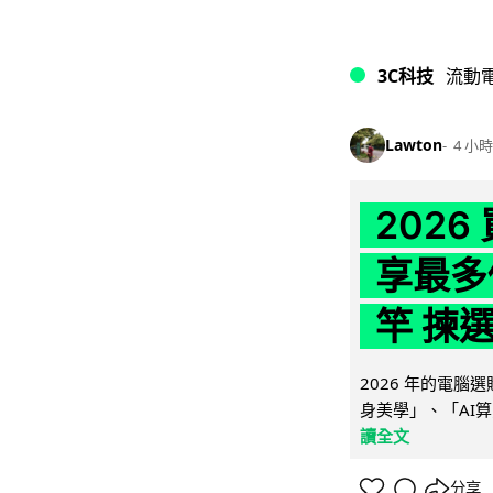
3C科技
流動
Lawton
4 小時
202
享最多
竿 揀
2026 年的電
身美學」、「AI算
讀全文
分享