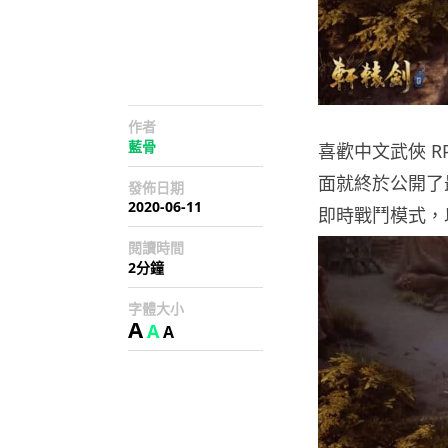
作者
藍骨
喜歡中文武俠 
面就終於公開了
發佈日期
2020-06-11
即時戰鬥模式，
閱讀時間
2分鐘
字體大小
A
A
A