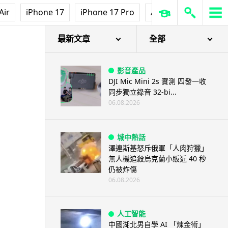
Air
iPhone 17
iPhone 17 Pro
AirPods Pro 3
Ap
最新文章
全部
影音產品
DJI Mic Mini 2s 實測 四發一收
同步獨立錄音 32-bi...
06.08.2026
城中熱話
澤連斯基怒斥俄軍「人肉狩獵」
無人機追殺烏克蘭小販近 40 秒
仍被炸傷
06.08.2026
人工智能
中國湖北男自學 AI 「煉金術」