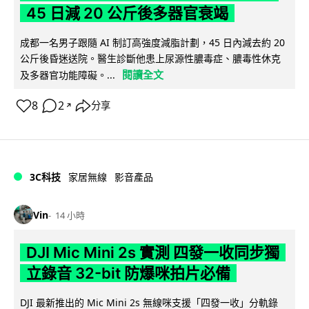
45 日減 20 公斤後多器官衰竭
成都一名男子跟隨 AI 制訂高強度減脂計劃，45 日內減去約 20
公斤後昏迷送院。醫生診斷他患上尿源性膿毒症、膿毒性休克
閱讀全文
及多器官功能障礙。...
8
2
分享
↗
3C科技
家居無線
影音產品
Vin
14 小時
DJI Mic Mini 2s 實測 四發一收同步獨
立錄音 32-bit 防爆咪拍片必備
DJI 最新推出的 Mic Mini 2s 無線咪支援「四發一收」分軌錄