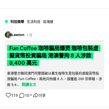
科技娛樂
生活科技
區塊鏈
Lawton
1 日
Fun Coffee 咖啡騙局爆煲 咖啡包裝虛
擬貨幣投資騙局 港澳警拘 8 人涉款
9,400 萬元
香港警方聯同澳門司警搗破以養生咖啡生意包裝的虛擬貨幣投
資騙局 Fun Coffee，兩地共拘捕 8 人，接獲逾 200 宗舉報，涉
閱讀全文
款 9,4...
119
10
分享
↗