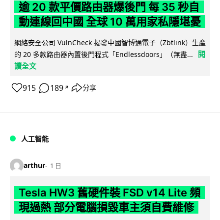
逾 20 款平價路由器爆後門 每 35 秒自
動連線回中國 全球 10 萬用家私隱堪憂
網絡安全公司 VulnCheck 揭發中國智博通電子（Zbtlink）生產
閱
的 20 多款路由器內置後門程式「Endlessdoors」（無盡...
讀全文
915
189
分享
↗
人工智能
arthur
1 日
Tesla HW3 舊硬件裝 FSD v14 Lite 頻
現過熱 部分電腦損毀車主須自費維修