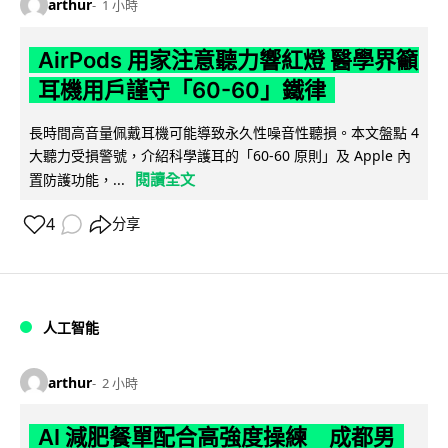
arthur
1 小時
AirPods 用家注意聽力響紅燈 醫學界籲
耳機用戶謹守「60-60」鐵律
長時間高音量佩戴耳機可能導致永久性噪音性聽損。本文盤點 4
大聽力受損警號，介紹科學護耳的「60-60 原則」及 Apple 內
閱讀全文
置防護功能，...
4
分享
人工智能
arthur
2 小時
AI 減肥餐單配合高強度操練 成都男