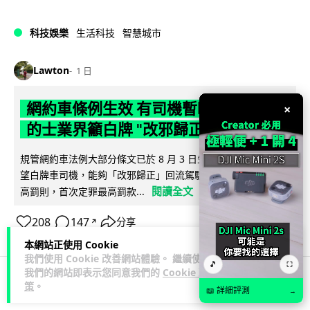
科技娛樂
生活科技
智慧城市
Lawton
1 日
網約車條例生效 有司機暫時停工避風頭
×
的士業界籲白牌 "改邪歸正"
規管網約車法例大部分條文已於 8 月 3 日生效，的士業界就期
望白牌車司機，能夠「改邪歸正」回流駕駛的士。新例大幅提
閱讀全文
高罰則，首次定罪最高罰款...
208
147
分享
↗
本網站正使用 Cookie
我們使用 Cookie 改善網站體驗。 繼續使用
🎵
⛶
我們的網站即表示您同意我們的
Cookie 政
策
。
📖 詳細評測
→
人工智能