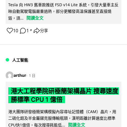
Tesla 向 HW3 舊車款推送 FSD v14 Lite 系統，引發大量車主反
映自動駕駛電腦嚴重過熱，部分更觸發高溫保護甚至直接燒
閱讀全文
毀，須...
10
1
分享
↗
人工智能
arthur
1 日
港大工程學院研極簡架構晶片 搜尋速度
勝標準 CPU 1 億倍
港大團隊研發極簡架構模擬內容尋址記憶體（CAM）晶片，用
二硫化鉬及半金屬銻克服傳輸瓶頸，漢明距離計算速度比標準
閱讀全文
CPU快1億倍，每次搜尋耗能低...