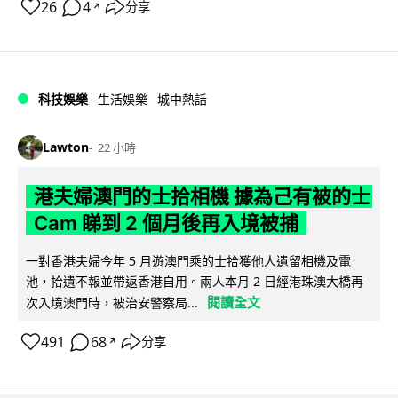
26
4
分享
↗
科技娛樂
生活娛樂
城中熱話
Lawton
22 小時
港夫婦澳門的士拾相機 據為己有被的士
Cam 睇到 2 個月後再入境被捕
一對香港夫婦今年 5 月遊澳門乘的士拾獲他人遺留相機及電
池，拾遺不報並帶返香港自用。兩人本月 2 日經港珠澳大橋再
閱讀全文
次入境澳門時，被治安警察局...
491
68
分享
↗