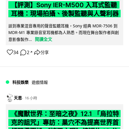
【評測】Sony IER-M500 入耳式監聽
耳機：現場拍攝、後製監聽與人聲利器
談到專業混音專用的聲音監聽耳機，Sony 經典 MDR-7506 到
MDR-M1 專業錄音室耳機都為人熟悉。而現在舞台製作者與創
閱讀全文
意影像製作...
34
2
分享
↗
科技娛樂
遊戲情報
天恩
16 小時
《魔獸世界：至暗之夜》12.1 「烏拉特
克的詛咒」專訪：巢穴不為提高世界首