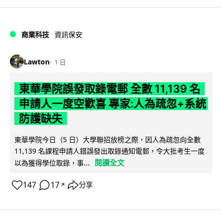
商業科技
資訊保安
Lawton
1 日
東華學院誤發取錄電郵 全數 11,139 名
申請人一度空歡喜 專家:人為疏忽+系統
防護缺失
東華學院今日（5 日）大學聯招放榜之際，因人為疏忽向全數
11,139 名課程申請人錯誤發出取錄通知電郵，令大批考生一度
閱讀全文
以為獲得學位取錄，事...
147
17
分享
↗