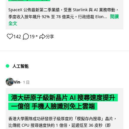
SpaceX 公佈最新第二季業績，受惠 Starlink 與 AI 業務帶動，
閱讀
季度收入按年飆升 92% 至 78 億美元。行政總裁 Elon...
全文
142
19
分享
↗
人工智能
Vin
1 日
港大研原子級新晶片 AI 搜尋速度提升
一億倍 手機人臉識別免上雲端
香港大學團隊成功研發原子級厚度的「模擬存內搜尋」晶片，
比傳統 CPU 搜尋速度快約 1 億倍，延遲低至 36 皮秒（即