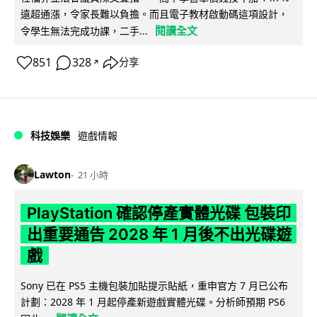
遠超通漲，令家長難以負擔。而且電子教材啟動碼這項設計，
閱讀全文
令學生無法完成功課，二手...
851
328
分享
↗
科技娛樂
遊戲情報
Lawton
21 小時
PlayStation 確認停產實體光碟 包裝印
出重要通告 2028 年 1 月後不出光碟遊
戲
Sony 已在 PS5 主機包裝加貼提示貼紙，重申官方 7 月已公布
計劃：2028 年 1 月起停產新遊戲實體光碟。分析師預期 PS6