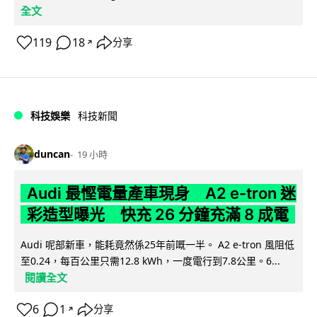
全文
119
18
分享
↗
科技娛樂
科技新聞
duncan
19 小時
Audi 最慳電量產車現身 A2 e-tron 迷
彩造型曝光 快充 26 分鐘充滿 8 成電
Audi 呢部新車，能耗竟然係25年前嘅一半。 A2 e-tron 風阻低
至0.24，每百公里只需12.8 kWh，一度電行到7.8公里。6...
閱讀全文
6
1
分享
↗