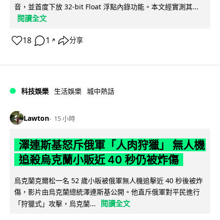
音，並首度下放 32-bit Float 浮點內錄功能。本文經實測其...
閱讀全文
18
1
分享
↗
科技娛樂
生活娛樂
城中熱話
Lawton
15 小時
澤連斯基怒斥俄軍「人肉狩獵」 無人機
追殺烏克蘭小販近 40 秒仍被炸傷
烏克蘭克爾松一名 52 歲小販被俄軍無人機追擊近 40 秒後被炸
傷，影片由烏克蘭總統澤連斯基公開。他直斥俄軍對平民進行
閱讀全文
「狩獵式」攻擊，烏克蘭...