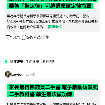
華為「韜定律」可繞過摩爾定律瓶頸
華為半導體首席科學家廖恒罕見接受近 5 小時專訪，警告
NVIDIA 等西方晶片巨頭正逼近物理極限，傳統製程升級已失經
閱讀全文
濟效益。他同時介紹華為...
1,471
549
分享
↗
科技娛樂
生活娛樂
城中熱話
Lawton
20 小時
家長無得慳錢買二手書 電子啟動碼鎖死
二手教科書 學生無法做功課
社福界立法會議員陳文宜指，一間中學書單價錢按年加 14.7%