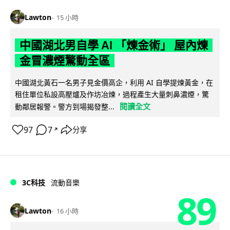
Lawton
15 小時
中國湖北男自學 AI 「煉金術」 屋內煉
金冒濃煙驚動全區
中國湖北黃石一名男子見金價高企，利用 AI 自學提煉黃金，在
租住單位私設高壓爐及作坊冶煉，過程產生大量刺鼻濃煙，驚
閱讀全文
動鄰居報警。警方到場揭發整...
97
7
分享
↗
3C科技
流動音樂
89
Lawton
16 小時