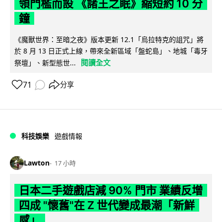
領門檻而設 《諸王之眠》縮短約 10 分
鐘
《魔獸世界：至暗之夜》版本更新 12.1「烏拉特克的詛咒」將
於 8 月 13 日正式上線，帶來全新區域「盤蛇島」、地城「毒牙
閱讀全文
祭壇」、新型態世...
71
分享
科技娛樂
遊戲情報
Lawton
17 小時
日本二手遊戲店減 90% 門市 業績反增
四成 "懷舊"在 Z 世代變成最潮「新鮮
感」