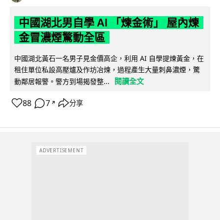
中國湖北男自學 AI 「煉金術」 屋內煉
金冒濃煙驚動全區
中國湖北黃石一名男子見金價高企，利用 AI 自學提煉黃金，在
租住單位私設高壓爐及作坊冶煉，過程產生大量刺鼻濃煙，驚
閱讀全文
動鄰居報警。警方到場揭發整...
88
7
分享
↗
ADVERTISEMENT