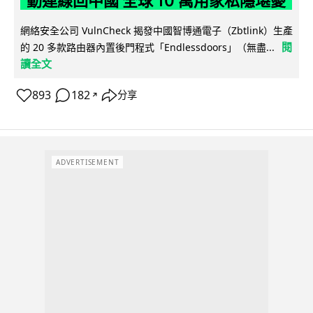
動連線回中國 全球 10 萬用家私隱堪憂
網絡安全公司 VulnCheck 揭發中國智博通電子（Zbtlink）生產
閱
的 20 多款路由器內置後門程式「Endlessdoors」（無盡...
讀全文
893
182
分享
↗
ADVERTISEMENT