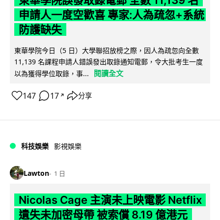
東華學院誤發取錄電郵 全數 11,139 名
申請人一度空歡喜 專家:人為疏忽+系統
防護缺失
東華學院今日（5 日）大學聯招放榜之際，因人為疏忽向全數
11,139 名課程申請人錯誤發出取錄通知電郵，令大批考生一度
閱讀全文
以為獲得學位取錄，事...
147
17
分享
↗
科技娛樂
影視娛樂
Lawton
1 日
Nicolas Cage 主演未上映電影 Netflix
遺失未加密母帶 被索償 8.19 億港元