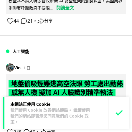
模型將不納入特朗普政府新 AI 安全框架的測試範圍。美國業界
閱讀全文
則聯署呼籲政府不要限...
44
21
分享
↗
人工智能
Vin
1 日
地盤偷吸煙難逃高空法眼 勞工處出動熱
感無人機 擬加 AI 人臉識別精準執法
本網站正使用 Cookie
勞工處投入配備熱感應鏡頭的小型無人機進行高空巡邏以打擊
我們使用 Cookie 改善網站體驗。 繼續使用
地盤違例吸煙，並正研究於未來一年內引入 AI 人臉識別與行為
我們的網站即表示您同意我們的
Cookie 政
閱讀全文
分析功能，結合三大技術進一...
策
。
↗