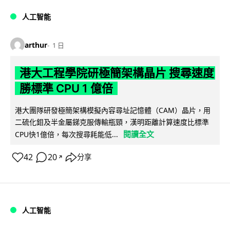
人工智能
arthur
1 日
港大工程學院研極簡架構晶片 搜尋速度
勝標準 CPU 1 億倍
港大團隊研發極簡架構模擬內容尋址記憶體（CAM）晶片，用
二硫化鉬及半金屬銻克服傳輸瓶頸，漢明距離計算速度比標準
閱讀全文
CPU快1億倍，每次搜尋耗能低...
42
20
分享
↗
人工智能