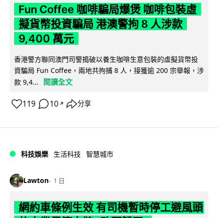
Fun Coffee 咖啡騙局爆煲 咖啡包裝虛
擬貨幣投資騙局 港澳警拘 8 人涉款
9,400 萬元
香港警方聯同澳門司警搗破以養生咖啡生意包裝的虛擬貨幣投
資騙局 Fun Coffee，兩地共拘捕 8 人，接獲逾 200 宗舉報，涉
閱讀全文
款 9,4...
119
10
分享
↗
科技娛樂
生活科技
智慧城市
Lawton
1 日
網約車條例生效 有司機暫時停工避風頭