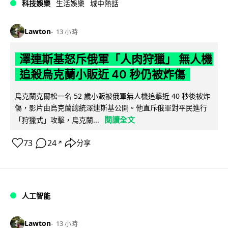
科技娛樂
生活娛樂
城中熱話
Lawton
13 小時
澤連斯基怒斥俄軍「人肉狩獵」 無人機
追殺烏克蘭小販近 40 秒仍被炸傷
烏克蘭克爾松一名 52 歲小販被俄軍無人機追擊近 40 秒後被炸
傷，影片由烏克蘭總統澤連斯基公開。他直斥俄軍對平民進行
閱讀全文
「狩獵式」攻擊，烏克蘭...
73
24
分享
↗
人工智能
Lawton
13 小時