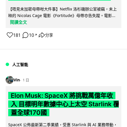
【唔見未加密母帶咁大件事】Netflix 洛杉磯辦公室被竊，未上
映的 Nicolas Cage 電影《Fortitude》母帶亦告失蹤。電影...
閱讀全文
181
10
分享
↗
人工智能
Vin
1 日
Elon Musk: SpaceX 將挑戰萬億年收
入 目標明年數據中心上太空 Starlink 覆
蓋全球170國
SpaceX 公佈最新第二季業績，受惠 Starlink 與 AI 業務帶動，