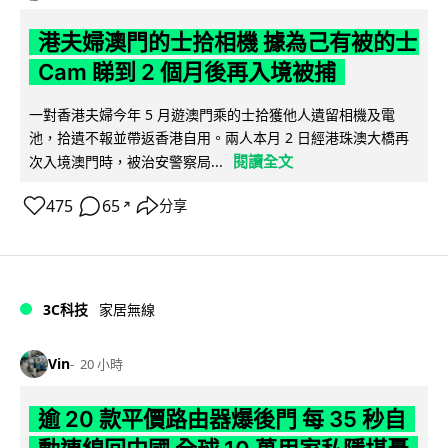
港夫婦澳門的士拾相機 據為己有被的士
Cam 睇到 2 個月後再入境被捕
一對香港夫婦今年 5 月遊澳門乘的士拾獲他人遺留相機及電
池，拾遺不報並帶返香港自用。兩人本月 2 日經港珠澳大橋再
閱讀全文
次入境澳門時，被治安警察局...
475
65
分享
↗
3C科技
家居無線
Vin
20 小時
逾 20 款平價路由器爆後門 每 35 秒自