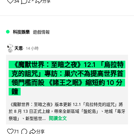
34
2
分享
↗
科技娛樂
遊戲情報
天恩
14 小時
《魔獸世界：至暗之夜》12.1 「烏拉特
克的詛咒」專訪：巢穴不為提高世界首
領門檻而設 《諸王之眠》縮短約 10 分
鐘
《魔獸世界：至暗之夜》版本更新 12.1「烏拉特克的詛咒」將
於 8 月 13 日正式上線，帶來全新區域「盤蛇島」、地城「毒牙
閱讀全文
祭壇」、新型態世...
71
分享