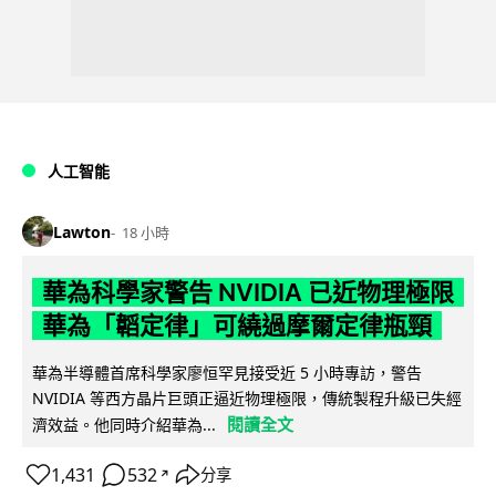
人工智能
Lawton
18 小時
華為科學家警告 NVIDIA 已近物理極限
華為「韜定律」可繞過摩爾定律瓶頸
華為半導體首席科學家廖恒罕見接受近 5 小時專訪，警告
NVIDIA 等西方晶片巨頭正逼近物理極限，傳統製程升級已失經
閱讀全文
濟效益。他同時介紹華為...
1,431
532
分享
↗