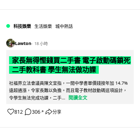
科技娛樂
生活娛樂
城中熱話
Lawton
18 小時
家長無得慳錢買二手書 電子啟動碼鎖死
二手教科書 學生無法做功課
社福界立法會議員陳文宜指，一間中學書單價錢按年加 14.7%
遠超通漲，令家長難以負擔。而且電子教材啟動碼這項設計，
閱讀全文
令學生無法完成功課，二手...
812
306
分享
↗