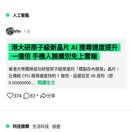
人工智能
Vin
1 日
港大研原子級新晶片 AI 搜尋速度提升
一億倍 手機人臉識別免上雲端
香港大學團隊成功研發原子級厚度的「模擬存內搜尋」晶片，
比傳統 CPU 搜尋速度快約 1 億倍，延遲低至 36 皮秒（即
閱讀全文
0.00000000...
374
83
分享
↗
科技娛樂
生活科技
旅遊