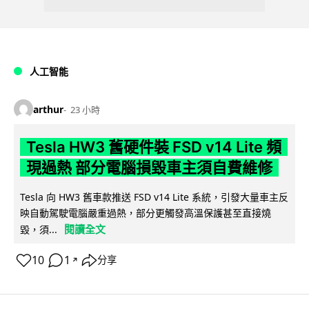
人工智能
arthur
23 小時
Tesla HW3 舊硬件裝 FSD v14 Lite 頻
現過熱 部分電腦損毀車主須自費維修
Tesla 向 HW3 舊車款推送 FSD v14 Lite 系統，引發大量車主反
映自動駕駛電腦嚴重過熱，部分更觸發高溫保護甚至直接燒
閱讀全文
毀，須...
10
1
分享
↗