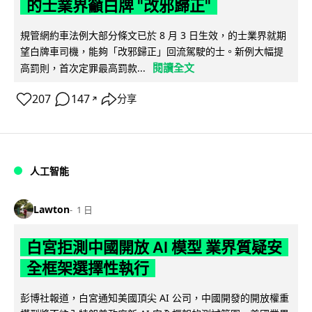
的士業界籲白牌 "改邪歸正"
規管網約車法例大部分條文已於 8 月 3 日生效，的士業界就期
望白牌車司機，能夠「改邪歸正」回流駕駛的士。新例大幅提
閱讀全文
高罰則，首次定罪最高罰款...
207
147
分享
↗
人工智能
Lawton
1 日
白宮拒測中國開放 AI 模型 業界質疑安
全框架選擇性執行
彭博社報道，白宮通知美國頂尖 AI 公司，中國開發的開放權重