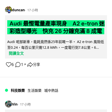
duncan
17 小時
Audi 最慳電量產車現身 A2 e-tron 迷
彩造型曝光 快充 26 分鐘充滿 8 成電
Audi 呢部新車，能耗竟然係25年前嘅一半。 A2 e-tron 風阻低
至0.24，每百公里只需12.8 kWh，一度電行到7.8公里。6...
閱讀全文
6
1
分享
↗
科技娛樂
生活娛樂
城中熱話
Vin
17 小時