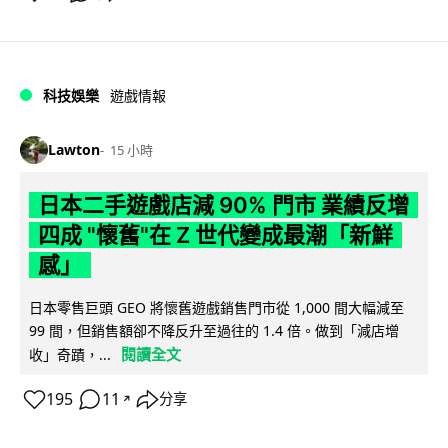
科技娛樂
遊戲情報
Lawton
15 小時
日本二手遊戲店減 90% 門市 業績反增
四成 "懷舊"在 Z 世代變成最潮「新鮮
感」
日本零售巨頭 GEO 將懷舊遊戲銷售門市從 1,000 間大幅減至
99 間，但銷售額卻不降反升至過往的 1.4 倍。做到「減店增
閱讀全文
收」奇蹟，...
195
11
分享
↗