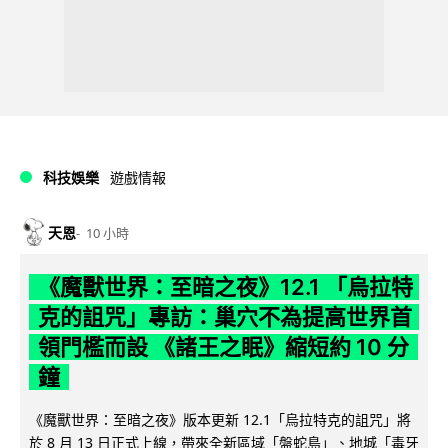
科技娛樂
遊戲情報
天恩
10 小時
《魔獸世界：至暗之夜》12.1 「烏拉特
克的詛咒」專訪：巢穴不為提高世界首
領門檻而設 《諸王之眠》縮短約 10 分
鐘
《魔獸世界：至暗之夜》版本更新 12.1「烏拉特克的詛咒」將
於 8 月 13 日正式上線，帶來全新區域「盤蛇島」、地城「毒牙