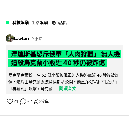
科技娛樂
生活娛樂
城中熱話
Lawton
9 小時
澤連斯基怒斥俄軍「人肉狩獵」 無人機
追殺烏克蘭小販近 40 秒仍被炸傷
烏克蘭克爾松一名 52 歲小販被俄軍無人機追擊近 40 秒後被炸
傷，影片由烏克蘭總統澤連斯基公開。他直斥俄軍對平民進行
閱讀全文
「狩獵式」攻擊，烏克蘭...
21
3
分享
↗