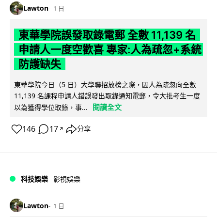
Lawton
1 日
東華學院誤發取錄電郵 全數 11,139 名
申請人一度空歡喜 專家:人為疏忽+系統
防護缺失
東華學院今日（5 日）大學聯招放榜之際，因人為疏忽向全數
11,139 名課程申請人錯誤發出取錄通知電郵，令大批考生一度
閱讀全文
以為獲得學位取錄，事...
146
17
分享
↗
科技娛樂
影視娛樂
Lawton
1 日