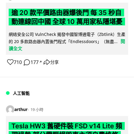
逾 20 款平價路由器爆後門 每 35 秒自
動連線回中國 全球 10 萬用家私隱堪憂
網絡安全公司 VulnCheck 揭發中國智博通電子（Zbtlink）生產
閱
的 20 多款路由器內置後門程式「Endlessdoors」（無盡...
讀全文
710
177
分享
↗
人工智能
arthur
19 小時
Tesla HW3 舊硬件裝 FSD v14 Lite 頻