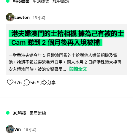
科技娛樂
生活娛樂
城中熱話
Lawton
15 小時
港夫婦澳門的士拾相機 據為己有被的士
Cam 睇到 2 個月後再入境被捕
一對香港夫婦今年 5 月遊澳門乘的士拾獲他人遺留相機及電
池，拾遺不報並帶返香港自用。兩人本月 2 日經港珠澳大橋再
閱讀全文
次入境澳門時，被治安警察局...
376
56
分享
↗
3C科技
家居無線
Vin
16 小時