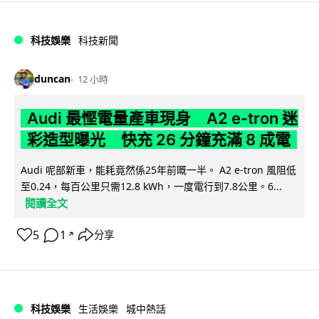
科技娛樂
科技新聞
duncan
12 小時
Audi 最慳電量產車現身 A2 e-tron 迷
彩造型曝光 快充 26 分鐘充滿 8 成電
Audi 呢部新車，能耗竟然係25年前嘅一半。 A2 e-tron 風阻低
至0.24，每百公里只需12.8 kWh，一度電行到7.8公里。6...
閱讀全文
5
1
分享
↗
科技娛樂
生活娛樂
城中熱話