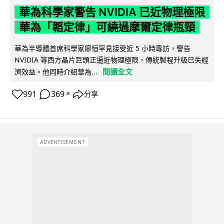
華為科學家警告 NVIDIA 已近物理極限
華為「韜定律」可繞過摩爾定律瓶頸
華為半導體首席科學家廖恒罕見接受近 5 小時專訪，警告
NVIDIA 等西方晶片巨頭正逼近物理極限，傳統製程升級已失經
閱讀全文
濟效益。他同時介紹華為...
991
369
分享
↗
ADVERTISEMENT