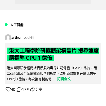
人工智能
arthur
20 小時
港大工程學院研極簡架構晶片 搜尋速度
勝標準 CPU 1 億倍
港大團隊研發極簡架構模擬內容尋址記憶體（CAM）晶片，用
二硫化鉬及半金屬銻克服傳輸瓶頸，漢明距離計算速度比標準
閱讀全文
CPU快1億倍，每次搜尋耗能低...
40
17
分享
↗