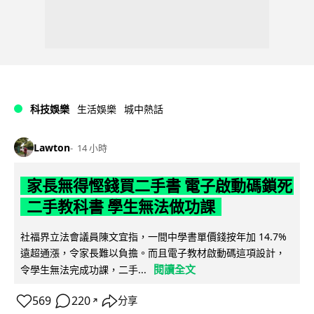
科技娛樂
生活娛樂
城中熱話
Lawton
14 小時
家長無得慳錢買二手書 電子啟動碼鎖死
二手教科書 學生無法做功課
社福界立法會議員陳文宜指，一間中學書單價錢按年加 14.7%
遠超通漲，令家長難以負擔。而且電子教材啟動碼這項設計，
閱讀全文
令學生無法完成功課，二手...
569
220
分享
↗