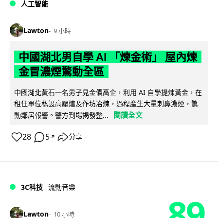
人工智能
Lawton
9 小時
中國湖北男自學 AI 「煉金術」 屋內煉
金冒濃煙驚動全區
中國湖北黃石一名男子見金價高企，利用 AI 自學提煉黃金，在
租住單位私設高壓爐及作坊冶煉，過程產生大量刺鼻濃煙，驚
閱讀全文
動鄰居報警。警方到場揭發整...
28
5
分享
↗
3C科技
流動音樂
89
Lawton
10 小時