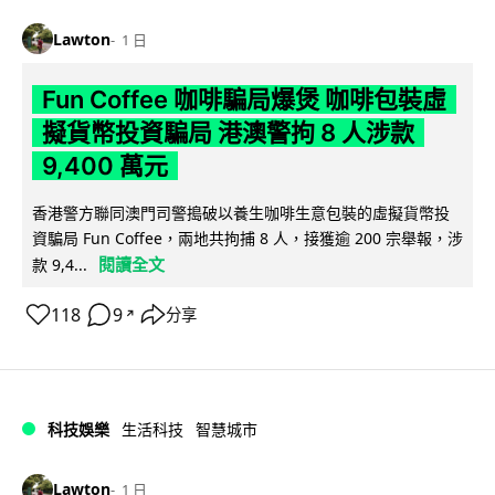
Lawton
1 日
Fun Coffee 咖啡騙局爆煲 咖啡包裝虛
擬貨幣投資騙局 港澳警拘 8 人涉款
9,400 萬元
香港警方聯同澳門司警搗破以養生咖啡生意包裝的虛擬貨幣投
資騙局 Fun Coffee，兩地共拘捕 8 人，接獲逾 200 宗舉報，涉
閱讀全文
款 9,4...
118
9
分享
↗
科技娛樂
生活科技
智慧城市
Lawton
1 日