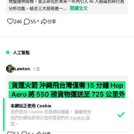
地盤違例吸煙，並正研究於未來一年內引入 AI 人臉識別與行為
閱讀全文
分析功能，結合三大技術進一...
246
55
分享
↗
人工智能
Lawton
1 日
貨運火箭 沖繩飛台灣僅需 15 分鐘 Hop
Aero 將 550 磅貨物運送至 725 公里外
本網站正使用 Cookie
【真正用火箭送貨】美國初創 Hop Aero 公開自動駕駛貨運火
我們使用 Cookie 改善網站體驗。 繼續使用
箭，聲稱可在 15 分鐘內將 250 公斤物資投送 750 公里外，並
我們的網站即表示您同意我們的
Cookie 政
閱讀全文
以沖繩...
策
。