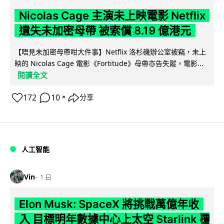
Nicolas Cage 主演未上映電影 Netflix
遺失未加密母帶 被索償 8.19 億港元
【唔見未加密母帶咁大件事】Netflix 洛杉磯辦公室被竊，未上
映的 Nicolas Cage 電影《Fortitude》母帶亦告失蹤。電影...
閱讀全文
172
10
分享
↗
人工智能
Vin
1 日
Elon Musk: SpaceX 將挑戰萬億年收
入 目標明年數據中心上太空 Starlink 覆