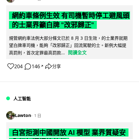
網約車條例生效 有司機暫時停工避風頭
的士業界籲白牌 "改邪歸正"
規管網約車法例大部分條文已於 8 月 3 日生效，的士業界就期
望白牌車司機，能夠「改邪歸正」回流駕駛的士。新例大幅提
閱讀全文
高罰則，首次定罪最高罰款...
204
146
分享
↗
人工智能
Lawton
1 日
白宮拒測中國開放 AI 模型 業界質疑安