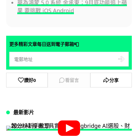
華為鴻蒙 5.0 系統 余承東：9月底功能追上蘋
果 要挑戰 iOS Android
📮
更多精彩文章每日送到電子郵箱
讚好
0
看留言
分享
最新影片