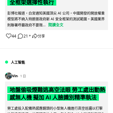
全框架選擇性執行
彭博社報道，白宮通知美國頂尖 AI 公司，中國開發的開放權重
模型將不納入特朗普政府新 AI 安全框架的測試範圍。美國業界
閱讀全文
則聯署呼籲政府不要限...
44
21
分享
↗
人工智能
Vin
1 日
地盤偷吸煙難逃高空法眼 勞工處出動熱
感無人機 擬加 AI 人臉識別精準執法
勞工處投入配備熱感應鏡頭的小型無人機進行高空巡邏以打擊