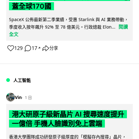
蓋全球170國
SpaceX 公佈最新第二季業績，受惠 Starlink 與 AI 業務帶動，
閱讀
季度收入按年飆升 92% 至 78 億美元。行政總裁 Elon...
全文
129
17
分享
↗
人工智能
Vin
1 日
港大研原子級新晶片 AI 搜尋速度提升
一億倍 手機人臉識別免上雲端
香港大學團隊成功研發原子級厚度的「模擬存內搜尋」晶片，