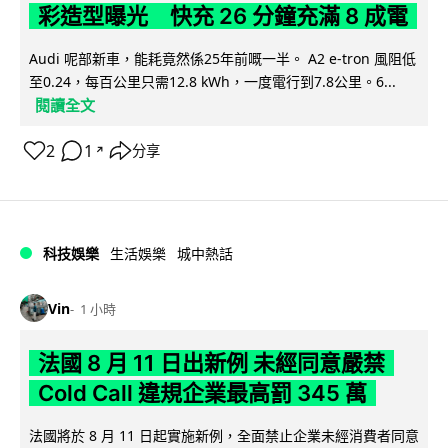
彩造型曝光 快充 26 分鐘充滿 8 成電
Audi 呢部新車，能耗竟然係25年前嘅一半。 A2 e-tron 風阻低
至0.24，每百公里只需12.8 kWh，一度電行到7.8公里。6...
閱讀全文
2
1
分享
↗
科技娛樂
生活娛樂
城中熱話
Vin
1 小時
法國 8 月 11 日出新例 未經同意嚴禁
Cold Call 違規企業最高罰 345 萬
法國將於 8 月 11 日起實施新例，全面禁止企業未經消費者同意