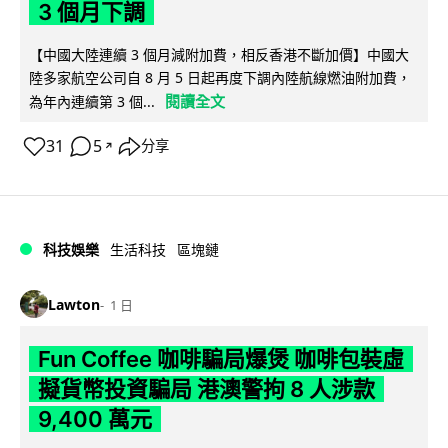
3 個月下調
【中國大陸連續 3 個月減附加費，相反香港不斷加價】中國大
陸多家航空公司自 8 月 5 日起再度下調內陸航線燃油附加費，
閱讀全文
為年內連續第 3 個...
31
5
分享
↗
科技娛樂
生活科技
區塊鏈
Lawton
1 日
Fun Coffee 咖啡騙局爆煲 咖啡包裝虛
擬貨幣投資騙局 港澳警拘 8 人涉款
9,400 萬元