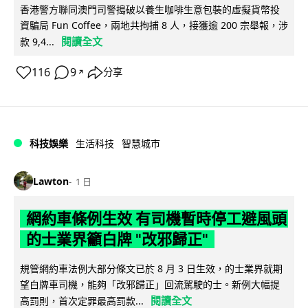
香港警方聯同澳門司警搗破以養生咖啡生意包裝的虛擬貨幣投
資騙局 Fun Coffee，兩地共拘捕 8 人，接獲逾 200 宗舉報，涉
閱讀全文
款 9,4...
116
9
分享
↗
科技娛樂
生活科技
智慧城市
Lawton
1 日
網約車條例生效 有司機暫時停工避風頭
的士業界籲白牌 "改邪歸正"
規管網約車法例大部分條文已於 8 月 3 日生效，的士業界就期
望白牌車司機，能夠「改邪歸正」回流駕駛的士。新例大幅提
閱讀全文
高罰則，首次定罪最高罰款...