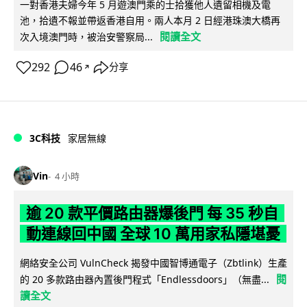
一對香港夫婦今年 5 月遊澳門乘的士拾獲他人遺留相機及電
池，拾遺不報並帶返香港自用。兩人本月 2 日經港珠澳大橋再
閱讀全文
次入境澳門時，被治安警察局...
292
46
分享
↗
3C科技
家居無線
Vin
4 小時
逾 20 款平價路由器爆後門 每 35 秒自
動連線回中國 全球 10 萬用家私隱堪憂
網絡安全公司 VulnCheck 揭發中國智博通電子（Zbtlink）生產
閱
的 20 多款路由器內置後門程式「Endlessdoors」（無盡...
讀全文