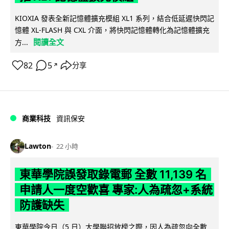
KIOXIA 發表全新記憶體擴充模組 XL1 系列，結合低延遲快閃記
憶體 XL-FLASH 與 CXL 介面，將快閃記憶體轉化為記憶體擴充
閱讀全文
方...
82
5
分享
↗
商業科技
資訊保安
Lawton
22 小時
東華學院誤發取錄電郵 全數 11,139 名
申請人一度空歡喜 專家:人為疏忽+系統
防護缺失
東華學院今日（5 日）大學聯招放榜之際，因人為疏忽向全數