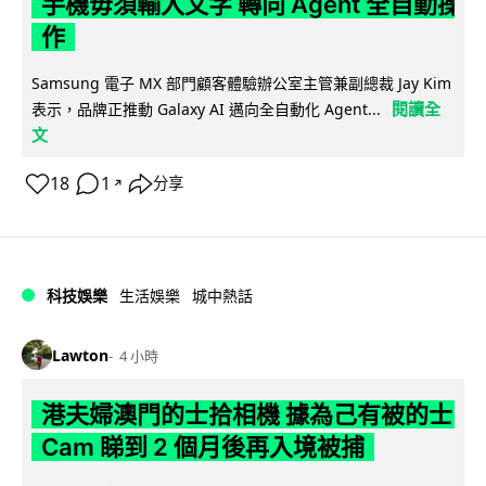
手機毋須輸入文字 轉向 Agent 全自動操
作
Samsung 電子 MX 部門顧客體驗辦公室主管兼副總裁 Jay Kim
閱讀全
表示，品牌正推動 Galaxy AI 邁向全自動化 Agent...
文
18
1
分享
↗
科技娛樂
生活娛樂
城中熱話
Lawton
4 小時
港夫婦澳門的士拾相機 據為己有被的士
Cam 睇到 2 個月後再入境被捕