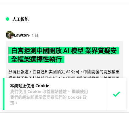
人工智能
Lawton
1 日
白宮拒測中國開放 AI 模型 業界質疑安
全框架選擇性執行
彭博社報道，白宮通知美國頂尖 AI 公司，中國開發的開放權重
模型將不納入特朗普政府新 AI 安全框架的測試範圍。美國業界
閱讀全文
則聯署呼籲政府不要限...
本網站正使用 Cookie
我們使用 Cookie 改善網站體驗。 繼續使用
我們的網站即表示您同意我們的
Cookie 政
44
20
分享
↗
策
。
人工智能