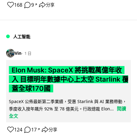
168
9
分享
↗
人工智能
Vin
1 日
Elon Musk: SpaceX 將挑戰萬億年收
入 目標明年數據中心上太空 Starlink 覆
蓋全球170國
SpaceX 公佈最新第二季業績，受惠 Starlink 與 AI 業務帶動，
閱讀
季度收入按年飆升 92% 至 78 億美元。行政總裁 Elon...
全文
124
17
分享
↗