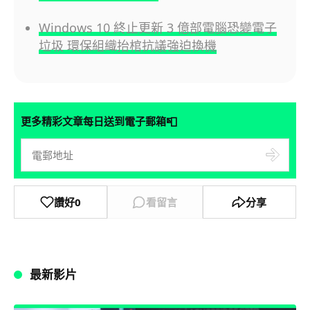
Windows 10 終止更新 3 億部電腦恐變電子
垃圾 環保組織抬棺抗議強迫換機
📮
更多精彩文章每日送到電子郵箱
讚好
0
看留言
分享
最新影片