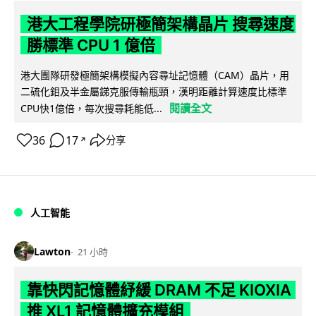
港大工程學院研極簡架構晶片 搜尋速度
勝標準 CPU 1 億倍
港大團隊研發極簡架構模擬內容尋址記憶體（CAM）晶片，用
二硫化鉬及半金屬銻克服傳輸瓶頸，漢明距離計算速度比標準
閱讀全文
CPU快1億倍，每次搜尋耗能低...
36
17
分享
↗
人工智能
Lawton
21 小時
靠快閃記憶體紓緩 DRAM 不足 KIOXIA
推 XL1 記憶體擴充模組