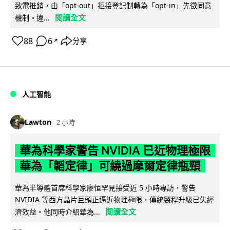
致電推銷，由「opt-out」拒接登記制轉為「opt-in」先徵同意
閱讀全文
機制。違...
88
6
分享
↗
人工智能
Lawton
2 小時
華為科學家警告 NVIDIA 已近物理極限
華為「韜定律」可繞過摩爾定律瓶頸
華為半導體首席科學家廖恒罕見接受近 5 小時專訪，警告
NVIDIA 等西方晶片巨頭正逼近物理極限，傳統製程升級已失經
閱讀全文
濟效益。他同時介紹華為...