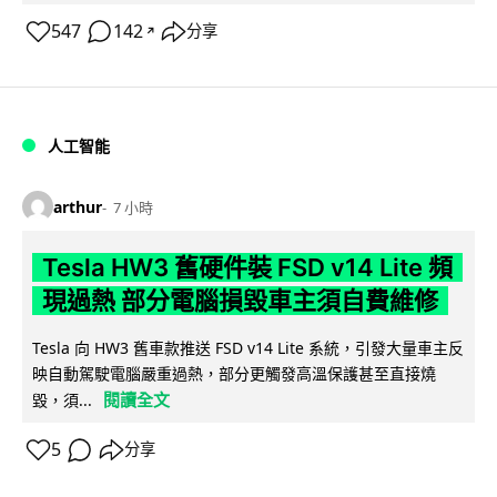
547
142
分享
↗
人工智能
arthur
7 小時
Tesla HW3 舊硬件裝 FSD v14 Lite 頻
現過熱 部分電腦損毀車主須自費維修
Tesla 向 HW3 舊車款推送 FSD v14 Lite 系統，引發大量車主反
映自動駕駛電腦嚴重過熱，部分更觸發高溫保護甚至直接燒
閱讀全文
毀，須...
5
分享