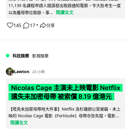
11,139 名課程申請人錯誤發出取錄通知電郵，令大批考生一度
閱讀全文
以為獲得學位取錄，事...
145
17
分享
↗
科技娛樂
影視娛樂
Lawton
23 小時
Nicolas Cage 主演未上映電影 Netflix
遺失未加密母帶 被索償 8.19 億港元
【唔見未加密母帶咁大件事】Netflix 洛杉磯辦公室被竊，未上
映的 Nicolas Cage 電影《Fortitude》母帶亦告失蹤。電影...
閱讀全文