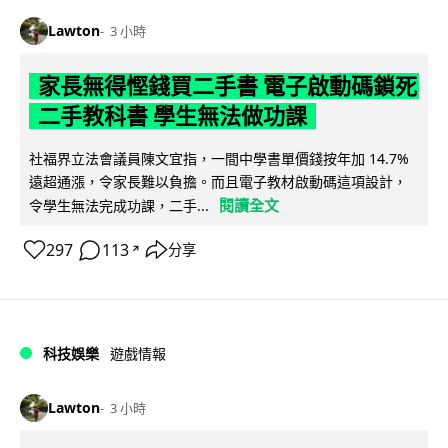
Lawton
3 小時
家長無得慳錢買二手書 電子啟動碼鎖死
二手教科書 學生無法做功課
社福界立法會議員陳文宜指，一間中學書單價錢按年加 14.7%
遠超通漲，令家長難以負擔。而且電子教材啟動碼這項設計，
閱讀全文
令學生無法完成功課，二手...
297
113
分享
↗
科技娛樂
遊戲情報
Lawton
3 小時