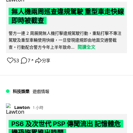
無人機兩周巡查違規駕駛 重型車走快線
即時被截查
警方一連 2 周展開無人機打擊違規駕駛行動，重點打擊不專注
駕駛及重型車輛使用快線，一旦發現違規即由地面交通警截
閱讀全文
查。行動配合警方今年上半年致命...
53
7
分享
↗
科技娛樂
遊戲情報
Lawton
1 小時
PS6 及次世代 PSP 傳聞流出 記憶體危
機恐拖累推出時間