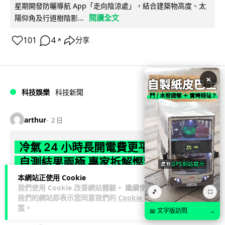
星期開發防曬導航 App「走向陰涼處」，結合建築物高度、太
閱讀全文
陽仰角及行道樹陰影...
101
4
分享
↗
×
科技娛樂
科技新聞
arthur
2 日
冷氣 24 小時長開電費更平？內地網民
自測結果兩極 專家拆解慳電邏輯
本網站正使用 Cookie
你信唔信冷氣長開 24 小時，電費反而平過開開關關？內地網民
我們使用 Cookie 改善網站體驗。 繼續使用
🎵
⛶
實測結果兩極，有人一個月電費只需 118 元人民幣，有人飆到
我們的網站即表示您同意我們的
Cookie 政
閱讀全文
過千。電力部門話不能...
策
。
📖 文字版訪問
→