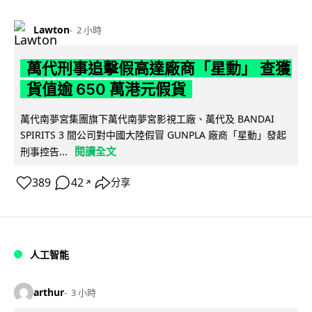
Lawton
2 小時
萬代刑事追擊假高達廠商「星動」 查獲
貨值逾 650 萬港元假貨
萬代南夢宮集團旗下萬代南夢宮影視工廠、萬代及 BANDAI
SPIRITS 3 間公司對中國大陸假冒 GUNPLA 廠商「星動」發起
閱讀全文
刑事控告...
389
42
分享
↗
人工智能
arthur
3 小時