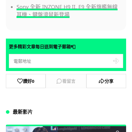
Sony 全新 INZONE H9 II, E9 全新旗艦無線
耳機、鍵盤滑鼠新登場
📮
更多精彩文章每日送到電子郵箱
讚好
0
看留言
分享
最新影片