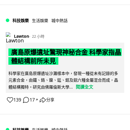
科技娛樂
生活娛樂
城中熱話
Lawton
22 小時
廣島原爆遺址驚現神秘合金 科學家指晶
體結構前所未見
科學家在廣島原爆遺址沙灘樣本中，發現一種從未有記錄的多
元素合金，由鐵、鉻、鎳、錳、鉬及鋁六種金屬混合而成，晶
閱讀全文
體結構獨特。研究由佛羅倫斯大學...
139
17
分享
↗
科技娛樂
生活娛樂
城中熱話