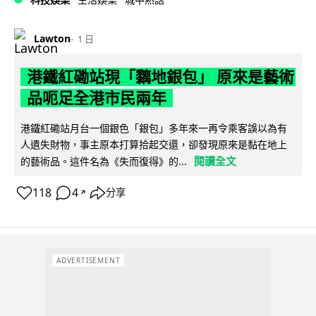
Lawton
1 日
港鐵紅磡站現「黐地銀包」 原來是藝術
品呃足全港市民兩年
港鐵紅磡站月台一個銀色「銀包」多年來一再令乘客誤以為有
人遺失財物，事主原本打算拾起交還，卻發現原來是黏在地上
閱讀全文
的藝術品。這件名為《失而復得》的...
118
4
分享
↗
ADVERTISEMENT