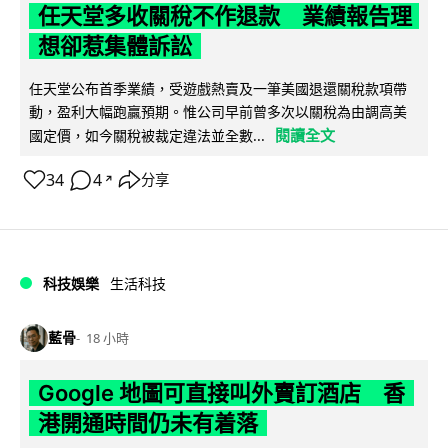
任天堂多收關稅不作退款 業績報告理
想卻惹集體訴訟
任天堂公布首季業績，受遊戲熱賣及一筆美國退還關稅款項帶
動，盈利大幅跑贏預期。惟公司早前曾多次以關稅為由調高美
閱讀全文
國定價，如今關稅被裁定違法並全數...
34
4
分享
↗
科技娛樂
生活科技
藍骨
18 小時
Google 地圖可直接叫外賣訂酒店 香
港開通時間仍未有着落