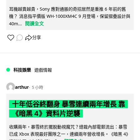
耳機越賣越貴，Sony 應對通脹的奇招居然是重推 6 年前的舊
機？ 消息指平價版 WH-1000XM4C 9 月登場，保留摺疊設計與
閱讀全文
40m...
分享
科技娛樂
遊戲情報
arthur
5 小時
十年低谷終翻身 暴雪連續兩年增長 靠
《暗黑 4》資料片逆襲
收購兩年，暴雪終於擺脫動視魔咒？總裁內部電郵流出：暴雪
已成 Xbox 表現最好團隊之一，連續兩年營收增長。《暗黑 4》