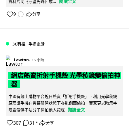
閱讀全文
資料片同《守望先鋒》成...
9
分享
3C科技
手提電話
Lawton
16 小時
網店熱賣折射手機殼 光學稜鏡變偷拍神
器
中國有網上購物平台近日熱賣「折射手機殼」，利用光學稜鏡
原理讓手機在熒幕關閉狀態下亦能側面偷拍，賣家更以暗示字
閱讀全文
眼宣傳供不法分子偷拍他人裙底
307
31
分享
↗