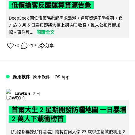
低價搶客反釀運算資源告急
DeepSeek 因低價策略掀起需求熱潮，運算資源不勝負荷，官
方於 8 月 6 日宣布即將大幅上調 API 收費，惟未公布具體加
閱讀全文
幅。事件與...
70
21
分享
↗
iOS App
應用軟件
應用軟件
Lawton
2 日
首爾大生 2 星期開發防曬地圖 一日暴增
2 萬人下載衝榜首
【行路都要揀好有遮陰】南韓首爾大學 23 歲學生劉敏俊利用 2