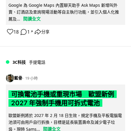
Google 為 Google Maps 內置聊天助手 Ask Maps 新增叫外
賣、訂酒店及查詢現場活動等自主執行功能，並引入個人化推
閱讀全文
薦及...
18
1
分享
↗
3C科技
手提電話
藍骨
19 小時
可換電池手機或重現市場 歐盟新例
2027 年強制手機用可拆式電池
歐盟新例將於 2027 年 2 月 18 日生效，規定手機及平板電腦電
池須可由用戶自行拆換，目標是延長裝置壽命及減少電子垃
閱讀全文
圾。現時 Sams...