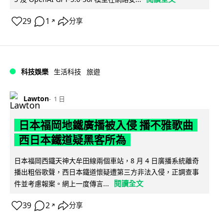
29
1
分享
↗
科技娛樂
生活科技
旅遊
Lawton
1 日
日本福岡地鐵廣播被入侵 播不雅歌曲
西日本鐵道疑黑客所為
日本福岡西鐵天神大牟田線兩個車站，8 月 4 日廣播系統離奇
播出粗俗歌聲，西日本鐵道懷疑遭第三方非法入侵，正調查事
閱讀全文
件並考慮報案。網上一度傳言...
39
2
分享
↗