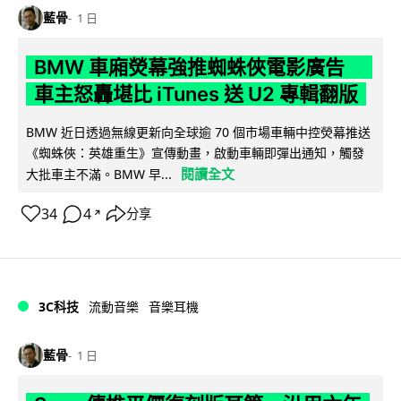
藍骨
1 日
BMW 車廂熒幕強推蜘蛛俠電影廣告
車主怒轟堪比 iTunes 送 U2 專輯翻版
BMW 近日透過無線更新向全球逾 70 個市場車輛中控熒幕推送
《蜘蛛俠：英雄重生》宣傳動畫，啟動車輛即彈出通知，觸發
閱讀全文
大批車主不滿。BMW 早...
34
4
分享
↗
3C科技
流動音樂
音樂耳機
藍骨
1 日