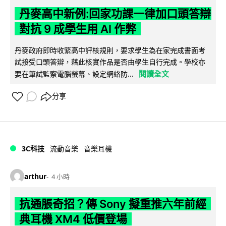
丹麥高中新例:回家功課一律加口頭答辯
對抗 9 成學生用 AI 作弊
丹麥政府即時收緊高中評核規則，要求學生為在家完成書面考
試接受口頭答辯，藉此核實作品是否由學生自行完成。學校亦
閱讀全文
要在筆試監察電腦螢幕、設定網絡防...
分享
3C科技
流動音樂
音樂耳機
arthur
4 小時
抗通脹奇招？傳 Sony 擬重推六年前經
典耳機 XM4 低價登場