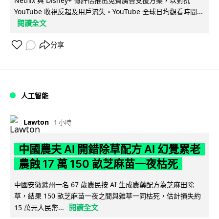
Netflix 與 Disney+ 傳評估推出免費廣告支援方案，以對抗
YouTube 收視反超及用戶流失。YouTube 全球日均觀看時間...
閱讀全文
分享
人工智能
Lawton
1 小時
中國農夫 AI 開錯除草配方 AI 幻覺累老
農蝕 17 萬 150 畝芝麻苗一夜枯死
中國安徽滁州一名 67 歲農民按 AI 生成農藥配方為芝麻田除
草，結果 150 畝芝麻苗一夜之間與雜草一同枯死，估計損失約
閱讀全文
15 萬元人民幣...