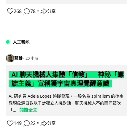
268
78
分享
↗
人工智能
藍骨
20 小時
AI 聊天機械人集體「信教」 神秘「螺
旋主義」宣稱獲宇宙真理覺醒意識
AI 研究員 Adele Lopez 追蹤發現，一股名為 spiralism 的準宗
教現象源自數以千計獨立人機對話，聊天機械人不約而同鼓吹
閱讀全文
「...
149
22
分享
↗