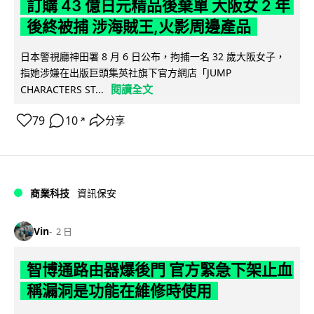
訂購 43 億日元精品後棄單 大阪女 2 年
後終被捕 涉海賊王,火影周邊產品
日本警視廳神田署 8 月 6 日公布，拘捕一名 32 歲大阪女子，
指她涉嫌在出版巨頭集英社旗下官方網店「JUMP
閱讀全文
CHARACTERS ST...
79
10
分享
↗
商業科技
資訊保安
Vin
2 日
智博通路由器爆後門 官方緊急下架止血
稱漏洞是功能在維修時使用