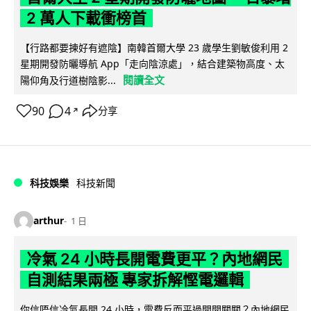
2 萬人下載衝榜首
【行路都要揀好有遮陰】南韓首爾大學 23 歲學生劉敏俊利用 2
星期開發防曬導航 App「走向陰涼處」，結合建築物高度、太
閱讀全文
陽仰角及行道樹陰影...
90
4
分享
↗
科技娛樂
科技新聞
arthur
1 日
冷氣 24 小時長開電費更平？內地網民
自測結果兩極 專家拆解慳電邏輯
你信唔信冷氣長開 24 小時，電費反而平過開開關關？內地網民