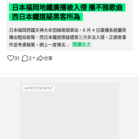
日本福岡地鐵廣播被入侵 播不雅歌曲
西日本鐵道疑黑客所為
日本福岡西鐵天神大牟田線兩個車站，8 月 4 日廣播系統離奇
播出粗俗歌聲，西日本鐵道懷疑遭第三方非法入侵，正調查事
閱讀全文
件並考慮報案。網上一度傳言...
31
2
分享
↗
ADVERTISEMENT