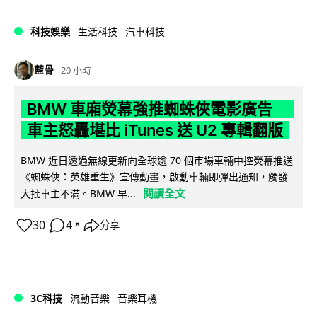
科技娛樂
生活科技
汽車科技
藍骨
20 小時
BMW 車廂熒幕強推蜘蛛俠電影廣告
車主怒轟堪比 iTunes 送 U2 專輯翻版
BMW 近日透過無線更新向全球逾 70 個市場車輛中控熒幕推送
《蜘蛛俠：英雄重生》宣傳動畫，啟動車輛即彈出通知，觸發
閱讀全文
大批車主不滿。BMW 早...
30
4
分享
↗
3C科技
流動音樂
音樂耳機