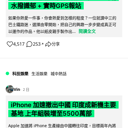
水撥識郁 + 實時GPS報站
如果你熱愛一件事，你會熱愛到怎樣的程度？一位就讀中三的
巴士鐵路迷，選擇由零開始，把自己的興趣一步步變成真正可
閱讀全文
以運作的作品。他以紙皮親手製作出...
4,517
253
分享
↗
科技娛樂
生活娛樂
城中熱話
Vin
2 日
iPhone 加速撤出中國 印度成新機主要
基地 上年組裝增至5500萬部
Apple 加速將 iPhone 生產線由中國轉往印度，目標兩年內將