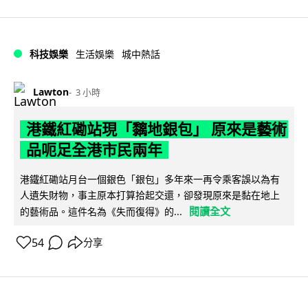
科技娛樂
生活娛樂
城中熱話
Lawton
3 小時
港鐵紅磡站現「黐地銀包」 原來是藝術
品呃足全港市民兩年
港鐵紅磡站月台一個銀色「銀包」多年來一再令乘客誤以為有
人遺失財物，事主原本打算拾起交還，卻發現原來是黏在地上
閱讀全文
的藝術品。這件名為《失而復得》的...
54
分享