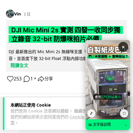
Vin
2 日
DJI Mic Mini 2s 實測 四發一收同步獨
立錄音 32-bit 防爆咪拍片必備
×
DJI 最新推出的 Mic Mini 2s 無線咪支援「四發一收」分軌錄
音，並首度下放 32-bit Float 浮點內錄功能。本文經實測其...
閱讀全文
253
1
分享
↗
本網站正使用 Cookie
ADVERTISEMENT
我們使用 Cookie 改善網站體驗。 繼續使用
🎵
⛶
我們的網站即表示您同意我們的
Cookie 政
策
。
📖 文字版訪問
→