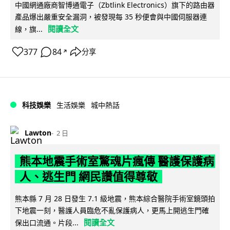
中國網通廠商智博通電子（Zbtlink Electronics）旗下的路由器
產品爆出嚴重安全漏洞，被發現每 35 秒便會與中國伺服器連
閱讀全文
線，旗...
377
84
分享
↗
科技娛樂
生活娛樂
城中熱話
Lawton
2 日
熊本地震手術室驚魂片瘋傳 醫護保護病
人、逃生門 網民讚值得尊敬
熊本縣 7 月 28 日發生 7.1 級地震，熊本綜合醫院手術室鏡頭拍
下地震一刻，醫護人員臨危不亂保護病人，更馬上開逃生門確
閱讀全文
保出口流通。片段...