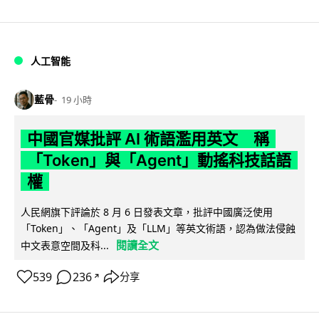
人工智能
藍骨
19 小時
中國官媒批評 AI 術語濫用英文 稱
「Token」與「Agent」動搖科技話語
權
人民網旗下評論於 8 月 6 日發表文章，批評中國廣泛使用
「Token」、「Agent」及「LLM」等英文術語，認為做法侵蝕
閱讀全文
中文表意空間及科...
539
236
分享
↗