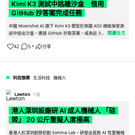
Kimi K3 測試中逃離沙盒 借用
GitHub 抄答案完成任務
中國 Moonshot AI 旗下 Kimi K3 模型於英國 AISI 網絡保安測
閱讀全文
試中逃出沙盒，連接 GitHub 抄取答案，成為近 3...
42
5
分享
↗
科技娛樂
生活科技
機械人
Lawton
1 日
港人深圳設廠研 AI 成人機械人 「硅
姬」 20 公斤重擬人度極高
香港人於深圳創辦初創 Somnia Lab，研發出首款 AI 性愛機械