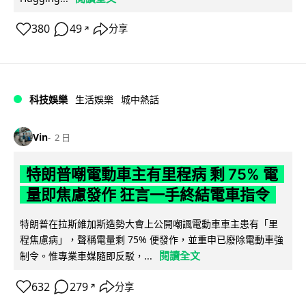
380
49
分享
↗
科技娛樂
生活娛樂
城中熱話
Vin
2 日
特朗普嘲電動車主有里程病 剩 75% 電
量即焦慮發作 狂言一手終結電車指令
特朗普在拉斯維加斯造勢大會上公開嘲諷電動車車主患有「里
程焦慮病」，聲稱電量剩 75% 便發作，並重申已廢除電動車強
閱讀全文
制令。惟專業車媒隨即反駁，...
632
279
分享
↗