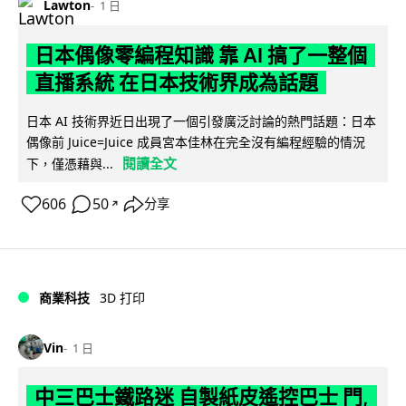
Lawton
1 日
日本偶像零編程知識 靠 AI 搞了一整個
直播系統 在日本技術界成為話題
日本 AI 技術界近日出現了一個引發廣泛討論的熱門話題：日本
偶像前 Juice=Juice 成員宮本佳林在完全沒有編程經驗的情況
閱讀全文
下，僅憑藉與...
606
50
分享
↗
商業科技
3D 打印
Vin
1 日
中三巴士鐵路迷 自製紙皮遙控巴士 門,