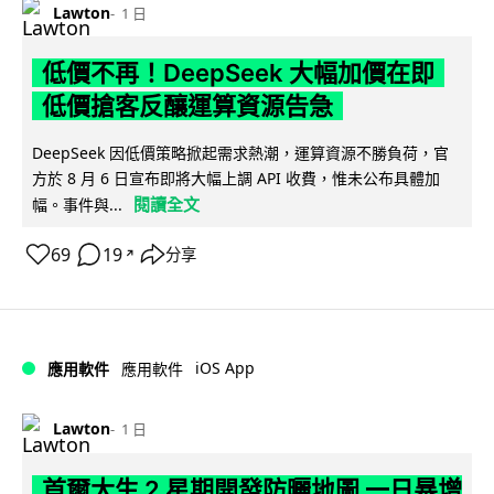
Lawton
1 日
低價不再！DeepSeek 大幅加價在即
低價搶客反釀運算資源告急
DeepSeek 因低價策略掀起需求熱潮，運算資源不勝負荷，官
方於 8 月 6 日宣布即將大幅上調 API 收費，惟未公布具體加
閱讀全文
幅。事件與...
69
19
分享
↗
iOS App
應用軟件
應用軟件
Lawton
1 日
首爾大生 2 星期開發防曬地圖 一日暴增