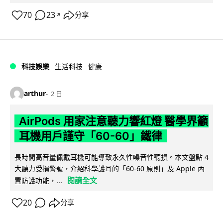
70
23
分享
↗
科技娛樂
生活科技
健康
arthur
2 日
AirPods 用家注意聽力響紅燈 醫學界籲
耳機用戶謹守「60-60」鐵律
長時間高音量佩戴耳機可能導致永久性噪音性聽損。本文盤點 4
大聽力受損警號，介紹科學護耳的「60-60 原則」及 Apple 內
閱讀全文
置防護功能，...
20
分享