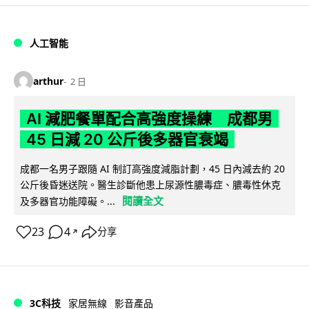
人工智能
arthur
2 日
AI 減肥餐單配合高強度操練 成都男
45 日減 20 公斤後多器官衰竭
成都一名男子跟隨 AI 制訂高強度減脂計劃，45 日內減去約 20
公斤後昏迷送院。醫生診斷他患上尿源性膿毒症、膿毒性休克
閱讀全文
及多器官功能障礙。...
23
4
分享
↗
3C科技
家居無線
影音產品