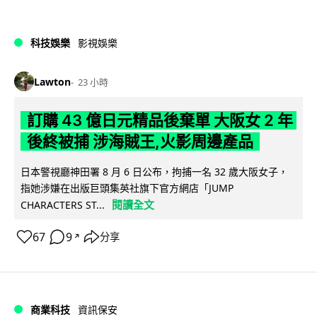
科技娛樂
影視娛樂
Lawton
23 小時
訂購 43 億日元精品後棄單 大阪女 2 年
後終被捕 涉海賊王,火影周邊產品
日本警視廳神田署 8 月 6 日公布，拘捕一名 32 歲大阪女子，
指她涉嫌在出版巨頭集英社旗下官方網店「JUMP
閱讀全文
CHARACTERS ST...
67
9
分享
↗
商業科技
資訊保安