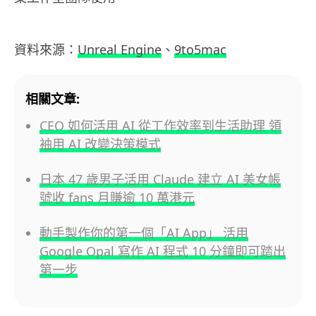
資料來源：
Unreal Engine
、
9to5mac
相關文章:
CEO 如何活用 AI 從工作效率到生活助理 領
袖用 AI 改變決策模式
日本 47 歲男子活用 Claude 建立 AI 美女帳
號收 fans 月賺逾 10 萬港元
動手製作你的第一個「AI App」 活用
Google Opal 寫作 AI 程式 10 分鐘即可踏出
第一步