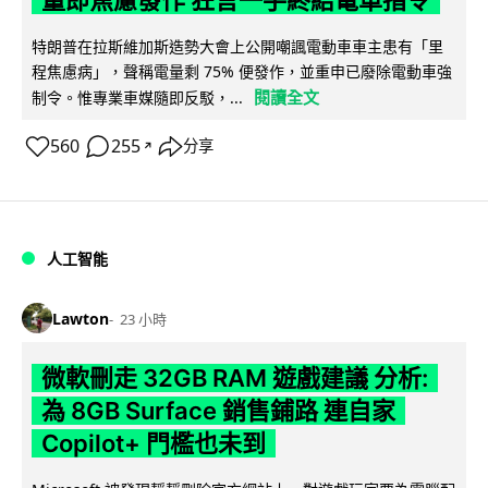
量即焦慮發作 狂言一手終結電車指令
特朗普在拉斯維加斯造勢大會上公開嘲諷電動車車主患有「里
程焦慮病」，聲稱電量剩 75% 便發作，並重申已廢除電動車強
閱讀全文
制令。惟專業車媒隨即反駁，...
560
255
分享
↗
人工智能
Lawton
23 小時
微軟刪走 32GB RAM 遊戲建議 分析:
為 8GB Surface 銷售鋪路 連自家
Copilot+ 門檻也未到