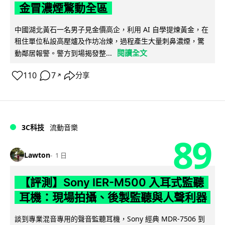
金冒濃煙驚動全區
中國湖北黃石一名男子見金價高企，利用 AI 自學提煉黃金，在
租住單位私設高壓爐及作坊冶煉，過程產生大量刺鼻濃煙，驚
閱讀全文
動鄰居報警。警方到場揭發整...
110
7
分享
↗
3C科技
流動音樂
89
Lawton
1 日
【評測】Sony IER-M500 入耳式監聽
耳機：現場拍攝、後製監聽與人聲利器
談到專業混音專用的聲音監聽耳機，Sony 經典 MDR-7506 到