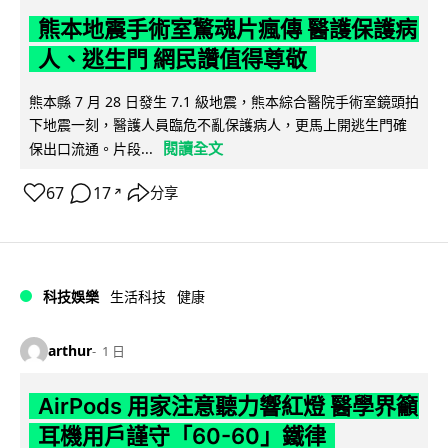
熊本地震手術室驚魂片瘋傳 醫護保護病
人、逃生門 網民讚值得尊敬
熊本縣 7 月 28 日發生 7.1 級地震，熊本綜合醫院手術室鏡頭拍
下地震一刻，醫護人員臨危不亂保護病人，更馬上開逃生門確
閱讀全文
保出口流通。片段...
67
17
分享
↗
科技娛樂
生活科技
健康
arthur
1 日
AirPods 用家注意聽力響紅燈 醫學界籲
耳機用戶謹守「60-60」鐵律