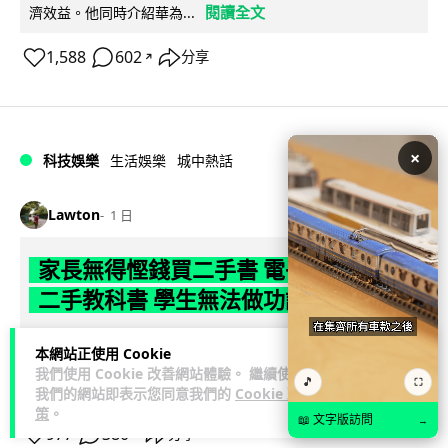
閱讀全文
濟效益。他同時介紹華為...
1,588
602
分享
↗
×
科技娛樂
生活娛樂
城中熱話
Lawton
1 日
家長無得慳錢買二手書 電子啟動碼鎖死
二手教科書 學生無法做功課
社福界立法會議員陳文宜指，一間中學書單價錢按年加 14.7%
本網站正使用 Cookie
遠超通漲，令家長難以負擔。而且電子教材啟動碼這項設計，
我們使用 Cookie 改善網站體驗。 繼續使用
🎵
⛶
閱讀全文
令學生無法完成功課，二手...
我們的網站即表示您同意我們的
Cookie 政
策
。
📖 文字版訪問
→
977
380
分享
↗