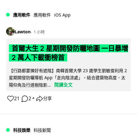
iOS App
應用軟件
應用軟件
Lawton
1 小時
首爾大生 2 星期開發防曬地圖 一日暴增
2 萬人下載衝榜首
【行路都要揀好有遮陰】南韓首爾大學 23 歲學生劉敏俊利用 2
星期開發防曬導航 App「走向陰涼處」，結合建築物高度、太
閱讀全文
陽仰角及行道樹陰影...
21
2
分享
↗
科技娛樂
科技新聞