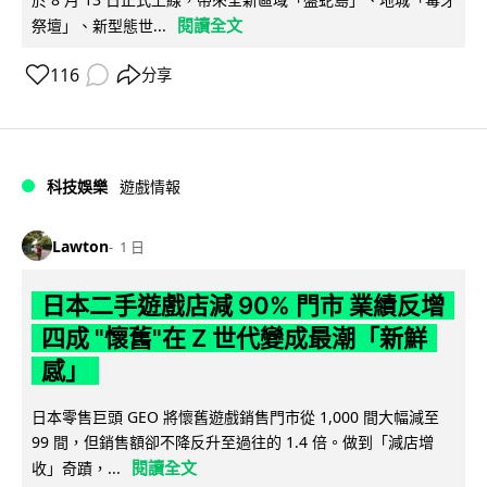
閱讀全文
祭壇」、新型態世...
116
分享
科技娛樂
遊戲情報
Lawton
1 日
日本二手遊戲店減 90% 門市 業績反增
四成 "懷舊"在 Z 世代變成最潮「新鮮
感」
日本零售巨頭 GEO 將懷舊遊戲銷售門市從 1,000 間大幅減至
99 間，但銷售額卻不降反升至過往的 1.4 倍。做到「減店增
閱讀全文
收」奇蹟，...