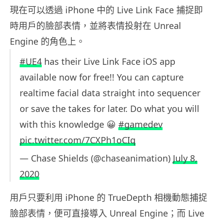
現在可以透過 iPhone 中的 Live Link Face 捕捉即
時用戶的臉部表情，並將表情投射在 Unreal
Engine 的角色上。
#UE4
has their Live Link Face iOS app
available now for free!! You can capture
realtime facial data straight into sequencer
or save the takes for later. Do what you will
with this knowledge 😀
#gamedev
pic.twitter.com/7CXPh1oCIq
— Chase Shields (@chaseanimation)
July 8,
2020
用戶只要利用 iPhone 的 TrueDepth 相機動態捕捉
臉部表情，便可直接導入 Unreal Engine；而 Live