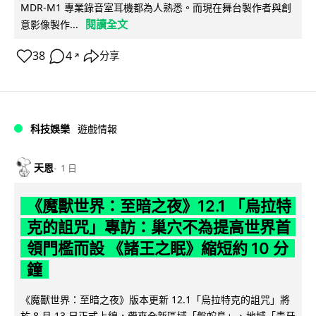
MDR-M1 專業錄音室耳機都為人熟悉。而現在舞台製作者與創
閱讀全文
意影像製作...
38
4
分享
↗
科技娛樂
遊戲情報
天恩
1 日
《魔獸世界：至暗之夜》12.1 「烏拉特
克的詛咒」專訪：巢穴不為提高世界首
領門檻而設 《諸王之眠》縮短約 10 分
鐘
《魔獸世界：至暗之夜》版本更新 12.1「烏拉特克的詛咒」將
於 8 月 13 日正式上線，帶來全新區域「盤蛇島」、地城「毒牙