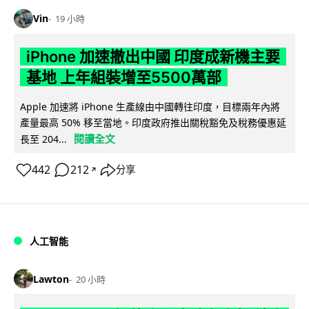
Vin
19 小時
iPhone 加速撤出中國 印度成新機主要
基地 上年組裝增至5500萬部
Apple 加速將 iPhone 生產線由中國轉往印度，目標兩年內將
產量最高 50% 移至當地。印度政府推出關稅豁免及稅務優惠延
閱讀全文
長至 204...
442
212
分享
↗
人工智能
Lawton
20 小時