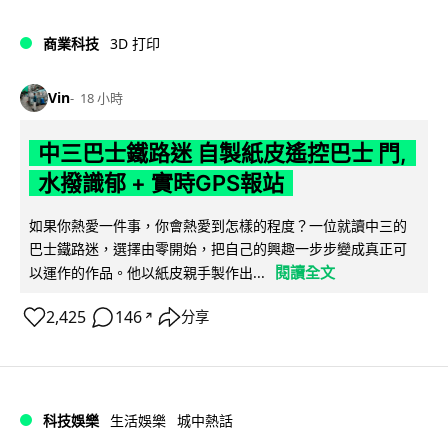
商業科技
3D 打印
Vin
18 小時
中三巴士鐵路迷 自製紙皮遙控巴士 門,
水撥識郁 + 實時GPS報站
如果你熱愛一件事，你會熱愛到怎樣的程度？一位就讀中三的
巴士鐵路迷，選擇由零開始，把自己的興趣一步步變成真正可
閱讀全文
以運作的作品。他以紙皮親手製作出...
2,425
146
分享
↗
科技娛樂
生活娛樂
城中熱話