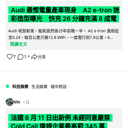
Audi 最慳電量產車現身 A2 e-tron 迷
彩造型曝光 快充 26 分鐘充滿 8 成電
Audi 呢部新車，能耗竟然係25年前嘅一半。 A2 e-tron 風阻低
至0.24，每百公里只需12.8 kWh，一度電行到7.8公里。6...
閱讀全文
7
1
分享
↗
科技娛樂
生活娛樂
城中熱話
Vin
1 日
法國 8 月 11 日出新例 未經同意嚴禁
Cold Call 違規企業最高罰 345 萬