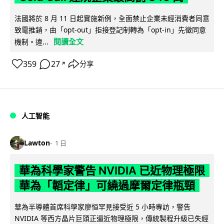
法國將於 8 月 11 日起實施新例，全面禁止企業未經消費者同意
致電推銷，由「opt-out」拒接登記制轉為「opt-in」先徵同意
閱讀全文
機制。違...
359
27
分享
↗
人工智能
Lawton
1 日
華為科學家警告 NVIDIA 已近物理極限
華為「韜定律」可繞過摩爾定律瓶頸
華為半導體首席科學家廖恒罕見接受近 5 小時專訪，警告
NVIDIA 等西方晶片巨頭正逼近物理極限，傳統製程升級已失經