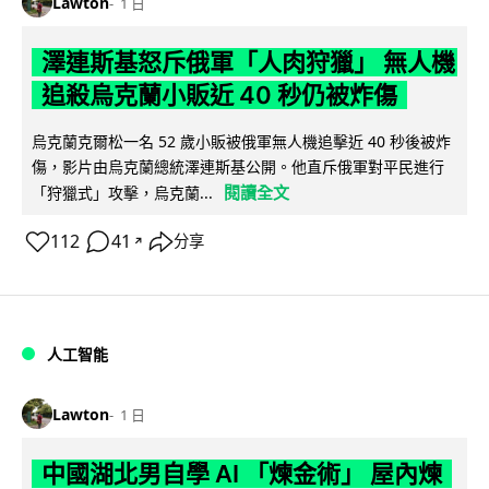
Lawton
1 日
澤連斯基怒斥俄軍「人肉狩獵」 無人機
追殺烏克蘭小販近 40 秒仍被炸傷
烏克蘭克爾松一名 52 歲小販被俄軍無人機追擊近 40 秒後被炸
傷，影片由烏克蘭總統澤連斯基公開。他直斥俄軍對平民進行
閱讀全文
「狩獵式」攻擊，烏克蘭...
112
41
分享
↗
人工智能
Lawton
1 日
中國湖北男自學 AI 「煉金術」 屋內煉