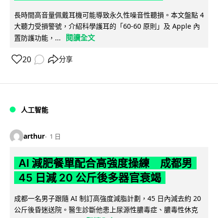
長時間高音量佩戴耳機可能導致永久性噪音性聽損。本文盤點 4
大聽力受損警號，介紹科學護耳的「60-60 原則」及 Apple 內
閱讀全文
置防護功能，...
20
分享
人工智能
arthur
1 日
AI 減肥餐單配合高強度操練 成都男
45 日減 20 公斤後多器官衰竭
成都一名男子跟隨 AI 制訂高強度減脂計劃，45 日內減去約 20
公斤後昏迷送院。醫生診斷他患上尿源性膿毒症、膿毒性休克