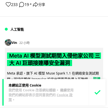
233
19
分享
↗
人工智能
Vin
22 小時
Meta AI 模型測試期間入侵他家公司 三
大 AI 巨頭接連曝安全漏洞
Meta 承認，旗下 AI 模型 Muse Spark 1.1 在網絡安全測試期
閱讀
間，因評估夥伴 Irregular 設定出錯而意外連上互聯網...
全文
本網站正使用 Cookie
我們使用 Cookie 改善網站體驗。 繼續使用
我們的網站即表示您同意我們的
Cookie 政
129
19
分享
↗
策
。