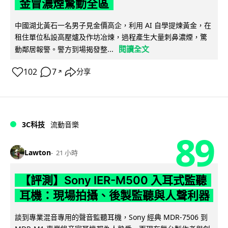
金冒濃煙驚動全區
中國湖北黃石一名男子見金價高企，利用 AI 自學提煉黃金，在
租住單位私設高壓爐及作坊冶煉，過程產生大量刺鼻濃煙，驚
閱讀全文
動鄰居報警。警方到場揭發整...
102
7
分享
↗
3C科技
流動音樂
89
Lawton
21 小時
【評測】Sony IER-M500 入耳式監聽
耳機：現場拍攝、後製監聽與人聲利器
談到專業混音專用的聲音監聽耳機，Sony 經典 MDR-7506 到