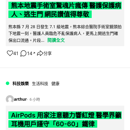
熊本地震手術室驚魂片瘋傳 醫護保護病
人、逃生門 網民讚值得尊敬
熊本縣 7 月 28 日發生 7.1 級地震，熊本綜合醫院手術室鏡頭拍
下地震一刻，醫護人員臨危不亂保護病人，更馬上開逃生門確
閱讀全文
保出口流通。片段...
41
14
分享
↗
科技娛樂
生活科技
健康
arthur
6 小時
AirPods 用家注意聽力響紅燈 醫學界籲
耳機用戶謹守「60-60」鐵律