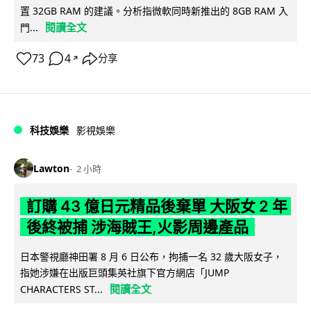
置 32GB RAM 的建議。分析指微軟同時新推出的 8GB RAM 入
閱讀全文
門...
73
4
分享
↗
科技娛樂
影視娛樂
Lawton
2 小時
訂購 43 億日元精品後棄單 大阪女 2 年
後終被捕 涉海賊王,火影周邊產品
日本警視廳神田署 8 月 6 日公布，拘捕一名 32 歲大阪女子，
指她涉嫌在出版巨頭集英社旗下官方網店「JUMP
閱讀全文
CHARACTERS ST...