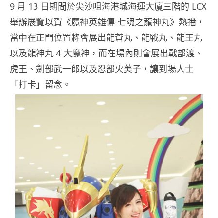
9
月
13
日期間於尖沙咀海港城海運大廈三階的 LCX
舉辦展覽以賀《魔神英雄傳 七魂之龍神丸》熱播，
當中在正門位置將會展出龍蒼丸、龍戰丸、龍王丸
以及龍神丸 4 大魔神，而在場內則會展出戰部渡、
虎王、劍部武一郎以及忍部火美子，讓到場人士
「打卡」留念。