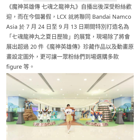
《魔神英雄傳 七魂之龍神丸》自播出後深受粉絲歡
迎，而在今個暑假，
LCX 就將
聯同
Bandai Namco
Asia 於
7
月
24
日至
9
月
13
日期間特別打造名為
「七魂龍神丸
之
夏日歷險」的展覽，現場除了將會
展出超過
20
件《魔神英雄傳》珍藏作品以及動畫原
畫設定圖外，更可讓一眾粉絲們到場選購多款
figure 等。