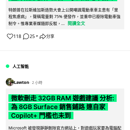
特朗普在拉斯維加斯造勢大會上公開嘲諷電動車車主患有「里
程焦慮病」，聲稱電量剩 75% 便發作，並重申已廢除電動車強
閱讀全文
制令。惟專業車媒隨即反駁，...
118
25
分享
↗
人工智能
Lawton
2 小時
微軟刪走 32GB RAM 遊戲建議 分析:
為 8GB Surface 銷售鋪路 連自家
Copilot+ 門檻也未到
Microsoft 被發現靜靜刪除官方網站上，對遊戲玩家要為電腦配