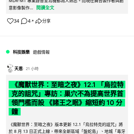
MDR-M1 專業錄音室耳機都為人熟悉。而現在舞台製作者與創
閱讀全文
意影像製作...
34
4
分享
↗
科技娛樂
遊戲情報
天恩
21 小時
《魔獸世界：至暗之夜》12.1 「烏拉特
克的詛咒」專訪：巢穴不為提高世界首
領門檻而設 《諸王之眠》縮短約 10 分
鐘
《魔獸世界：至暗之夜》版本更新 12.1「烏拉特克的詛咒」將
於 8 月 13 日正式上線，帶來全新區域「盤蛇島」、地城「毒牙