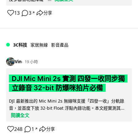
13
3
分享
↗
3C科技
家居無線
影音產品
Vin
19 小時
DJI Mic Mini 2s 實測 四發一收同步獨
立錄音 32-bit 防爆咪拍片必備
DJI 最新推出的 Mic Mini 2s 無線咪支援「四發一收」分軌錄
音，並首度下放 32-bit Float 浮點內錄功能。本文經實測其...
閱讀全文
248
1
分享
↗