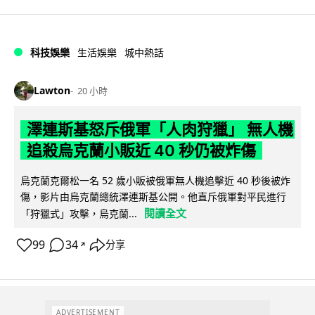
科技娛樂
生活娛樂
城中熱話
Lawton
20 小時
澤連斯基怒斥俄軍「人肉狩獵」 無人機
追殺烏克蘭小販近 40 秒仍被炸傷
烏克蘭克爾松一名 52 歲小販被俄軍無人機追擊近 40 秒後被炸
傷，影片由烏克蘭總統澤連斯基公開。他直斥俄軍對平民進行
閱讀全文
「狩獵式」攻擊，烏克蘭...
99
34
分享
↗
ADVERTISEMENT