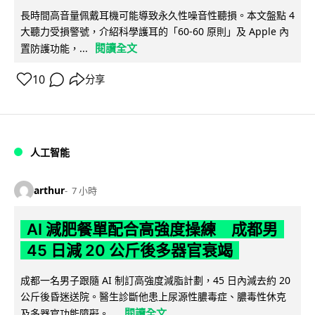
長時間高音量佩戴耳機可能導致永久性噪音性聽損。本文盤點 4
大聽力受損警號，介紹科學護耳的「60-60 原則」及 Apple 內
閱讀全文
置防護功能，...
10
分享
人工智能
arthur
7 小時
AI 減肥餐單配合高強度操練 成都男
45 日減 20 公斤後多器官衰竭
成都一名男子跟隨 AI 制訂高強度減脂計劃，45 日內減去約 20
公斤後昏迷送院。醫生診斷他患上尿源性膿毒症、膿毒性休克
閱讀全文
及多器官功能障礙。...