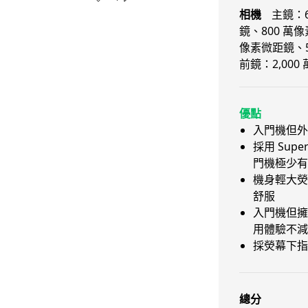
相機
主鏡：6
鏡、800 萬
像素微距鏡、5
前鏡：2,000
優點
入門機但外
採用 Supe
門機極少有
機身輕大熒
舒服
入門機但擁
用體驗不減
採熒幕下指
總分