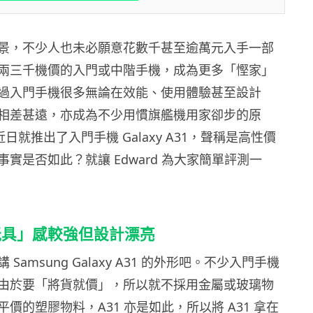
景，不少人也未必願意花數千甚至逾萬元入手一部
兩三千機價的入門或中階手機，成為更多「慳家」
過入門手機很多無論在效能、使用體驗甚至設計
相差甚遠，亦成為不少用慣旗艦機用家卻步的原
 近日就推出了入門手機 Galaxy A31，聲稱是高性價
實是否如此？就讓 Edward 為大家簡單評測一
玩具」感較強但設計漂亮
Samsung Galaxy A31 的外形吧。不少入門手機
由於要「將貨就價」，所以就不採用金屬或玻璃物
價的塑膠物料，A31 亦是如此，所以將 A31 拿在