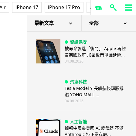
Air
iPhone 17
iPhone 17 Pro
AirPods Pro 3
Ap
最新文章
全部
資訊保安
被命令製造「後門」 Apple 再控
告英國政府 加密後門爭議延燒...
04.08.2026
汽車科技
Tesla Model Y 長續航後驅版抵
港 YOHO MALL ...
04.08.2026
人工智能
據報中國憂美國 AI 變武器 不滿
Anthropic 拒正常存取...