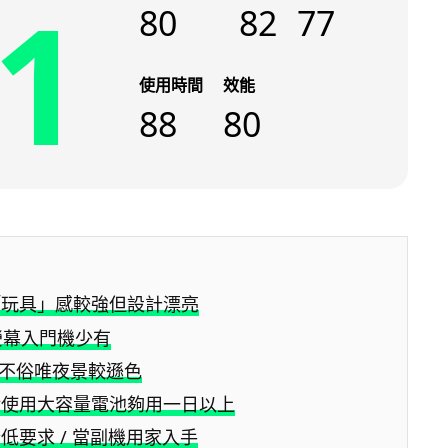
1
80
82
77
使用時間
效能
88
80
「玩具」感較強但設計漂亮
 熒幕入門機少有
照不俗唯夜景較遜色
般使用大容量電池夠用一日以上
低要求 / 當副機用家入手