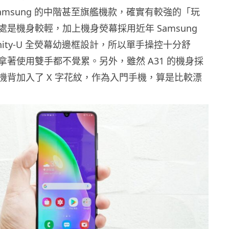
amsung 的中階甚至旗艦機款，確實有較強的「玩
是機身較輕，加上機身熒幕採用近年 Samsung
inity-U 全熒幕幼邊框設計，所以單手操控十分舒
拿著使用雙手都不覺累。另外，雖然 A31 的機身採
機背加入了 X 字花紋，作為入門手機，算是比較漂