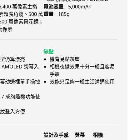
,400 萬像素主攝
電池容量
5,000mAh
像素超廣角鏡、500 萬
重量
185g
00 萬像素景深鏡；
 萬像素
缺點
型仍算漂亮
機背易黏灰塵
r AMOLED 熒幕入
相機夜攝效果十分一般且容易
手震
幕幼邊框單手操控
效能只足夠一般生活溝通使用
 7 成旗艦機功能使
紋登入方便
設計及手感
熒幕
相機