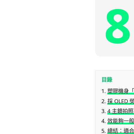
8
目錄
塑膠機身
採 OLED
4 主鏡拍
效能夠一
總結：適合