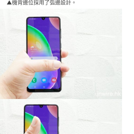
▲機背邊位採用了弧邊設計。