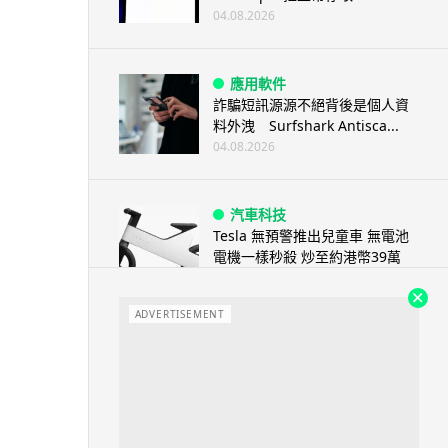
04.08.2026
應用軟件
詐騙短訊源源不絕背後是個人資
料外洩 Surfshark Antisca...
04.08.2026
汽車科技
Tesla 無預警推出兒童車 無電池
電機一樣秒殺 炒至約港幣39萬
04.08.2026
ADVERTISEMENT
iPhone app
歐盟再發功 Apple 終答應
iPhone 跨機剪貼簿將可貼 ...
04.08.2026