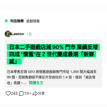
科技娛樂
遊戲情報
Lawton
1 日
日本二手遊戲店減 90% 門市 業績反增
四成 "懷舊"在 Z 世代變成最潮「新鮮
感」
日本零售巨頭 GEO 將懷舊遊戲銷售門市從 1,000 間大幅減至
99 間，但銷售額卻不降反升至過往的 1.4 倍。做到「減店增
閱讀全文
收」奇蹟，...
243
19
分享
↗