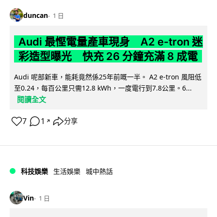
duncan
1 日
Audi 最慳電量產車現身 A2 e-tron 迷
彩造型曝光 快充 26 分鐘充滿 8 成電
Audi 呢部新車，能耗竟然係25年前嘅一半。 A2 e-tron 風阻低
至0.24，每百公里只需12.8 kWh，一度電行到7.8公里。6...
閱讀全文
7
1
分享
↗
科技娛樂
生活娛樂
城中熱話
Vin
1 日