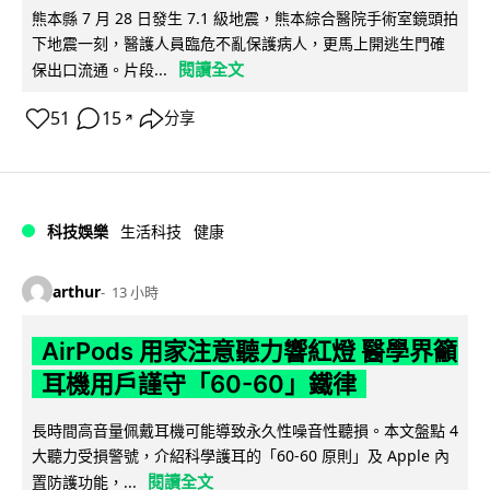
熊本縣 7 月 28 日發生 7.1 級地震，熊本綜合醫院手術室鏡頭拍
下地震一刻，醫護人員臨危不亂保護病人，更馬上開逃生門確
閱讀全文
保出口流通。片段...
51
15
分享
↗
科技娛樂
生活科技
健康
arthur
13 小時
AirPods 用家注意聽力響紅燈 醫學界籲
耳機用戶謹守「60-60」鐵律
長時間高音量佩戴耳機可能導致永久性噪音性聽損。本文盤點 4
大聽力受損警號，介紹科學護耳的「60-60 原則」及 Apple 內
閱讀全文
置防護功能，...