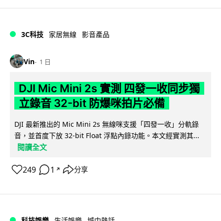
3C科技
家居無線
影音產品
Vin
1 日
DJI Mic Mini 2s 實測 四發一收同步獨
立錄音 32-bit 防爆咪拍片必備
DJI 最新推出的 Mic Mini 2s 無線咪支援「四發一收」分軌錄
音，並首度下放 32-bit Float 浮點內錄功能。本文經實測其...
閱讀全文
249
1
分享
↗
科技娛樂
生活娛樂
城中熱話