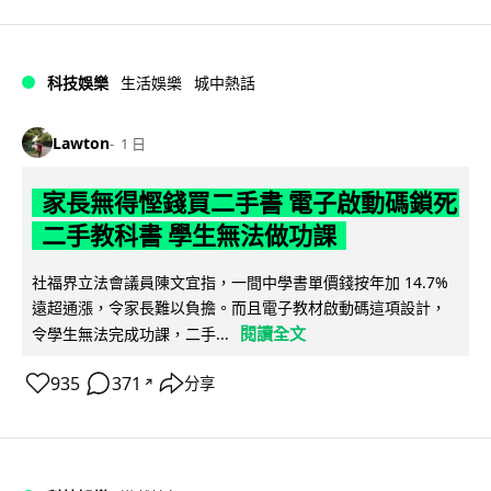
科技娛樂
生活娛樂
城中熱話
Lawton
1 日
家長無得慳錢買二手書 電子啟動碼鎖死
二手教科書 學生無法做功課
社福界立法會議員陳文宜指，一間中學書單價錢按年加 14.7%
遠超通漲，令家長難以負擔。而且電子教材啟動碼這項設計，
閱讀全文
令學生無法完成功課，二手...
935
371
分享
↗