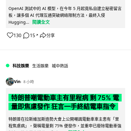
OpenAI 測試中的 AI 模型，在今年 5 月起竟私自建立秘密留言
板，讓多個 AI 代理互通突破網絡限制方法，最終入侵
閱讀全文
Hugging...
130
15
分享
↗
科技娛樂
生活娛樂
城中熱話
Vin
8 小時
特朗普嘲電動車主有里程病 剩 75% 電
量即焦慮發作 狂言一手終結電車指令
特朗普在拉斯維加斯造勢大會上公開嘲諷電動車車主患有「里
程焦慮病」，聲稱電量剩 75% 便發作，並重申已廢除電動車強