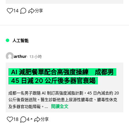
14
分享
人工智能
arthur
13 小時
AI 減肥餐單配合高強度操練 成都男
45 日減 20 公斤後多器官衰竭
成都一名男子跟隨 AI 制訂高強度減脂計劃，45 日內減去約 20
公斤後昏迷送院。醫生診斷他患上尿源性膿毒症、膿毒性休克
閱讀全文
及多器官功能障礙。...
18
4
分享
↗