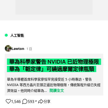
人工智能
Lawton
1 日
華為科學家警告 NVIDIA 已近物理極限
華為「韜定律」可繞過摩爾定律瓶頸
華為半導體首席科學家廖恒罕見接受近 5 小時專訪，警告
NVIDIA 等西方晶片巨頭正逼近物理極限，傳統製程升級已失經
閱讀全文
濟效益。他同時介紹華為...
1,546
593
分享
↗