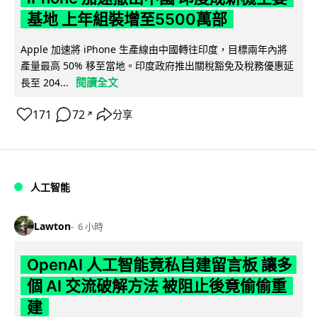
基地 上年組裝增至5500萬部
Apple 加速將 iPhone 生產線由中國轉往印度，目標兩年內將
產量最高 50% 移至當地。印度政府推出關稅豁免及稅務優惠延
閱讀全文
長至 204...
171
72
分享
↗
人工智能
Lawton
6 小時
OpenAI 人工智能竟私自建留言板 讓多
個 AI 交流破解方法 被阻止後竟偷偷重
建