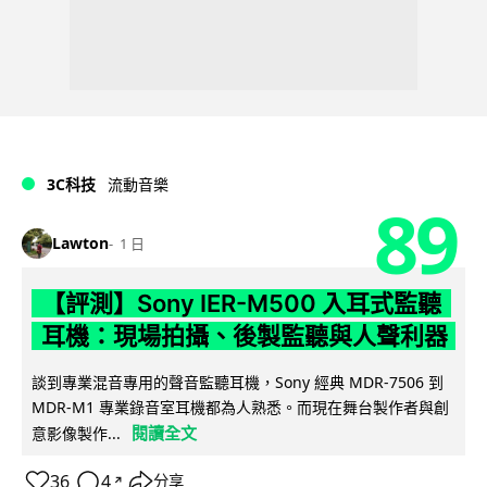
3C科技
流動音樂
89
Lawton
1 日
【評測】Sony IER-M500 入耳式監聽
耳機：現場拍攝、後製監聽與人聲利器
談到專業混音專用的聲音監聽耳機，Sony 經典 MDR-7506 到
MDR-M1 專業錄音室耳機都為人熟悉。而現在舞台製作者與創
閱讀全文
意影像製作...
36
4
分享
↗