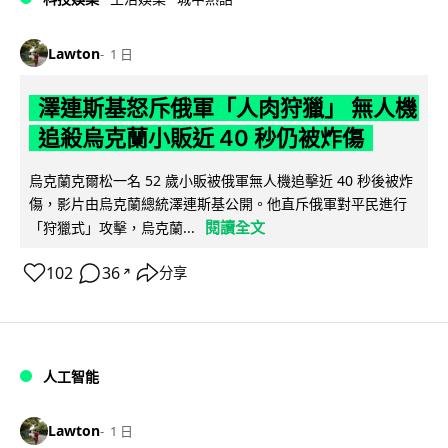
Lawton
1 日
澤連斯基怒斥俄軍「人肉狩獵」 無人機
追殺烏克蘭小販近 40 秒仍被炸傷
烏克蘭克爾松一名 52 歲小販被俄軍無人機追擊近 40 秒後被炸
傷，影片由烏克蘭總統澤連斯基公開。他直斥俄軍對平民進行
閱讀全文
「狩獵式」攻擊，烏克蘭...
102
36
分享
↗
人工智能
Lawton
1 日