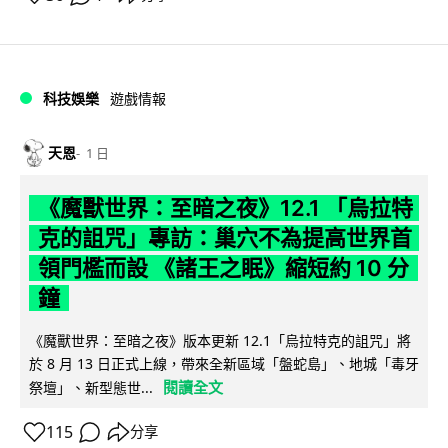
科技娛樂
遊戲情報
天恩
1 日
《魔獸世界：至暗之夜》12.1 「烏拉特
克的詛咒」專訪：巢穴不為提高世界首
領門檻而設 《諸王之眠》縮短約 10 分
鐘
《魔獸世界：至暗之夜》版本更新 12.1「烏拉特克的詛咒」將
於 8 月 13 日正式上線，帶來全新區域「盤蛇島」、地城「毒牙
閱讀全文
祭壇」、新型態世...
115
分享