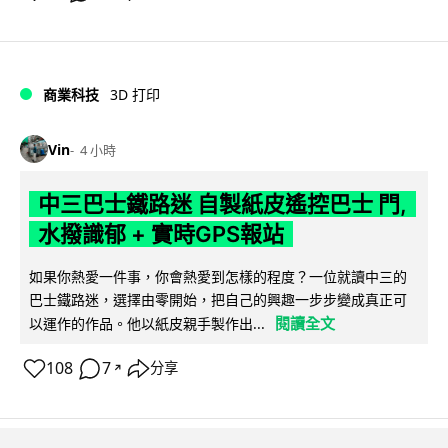
商業科技
3D 打印
Vin
4 小時
中三巴士鐵路迷 自製紙皮遙控巴士 門,
水撥識郁 + 實時GPS報站
如果你熱愛一件事，你會熱愛到怎樣的程度？一位就讀中三的
巴士鐵路迷，選擇由零開始，把自己的興趣一步步變成真正可
閱讀全文
以運作的作品。他以紙皮親手製作出...
108
7
分享
↗