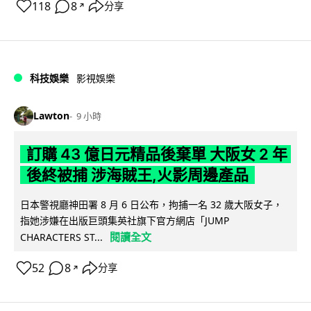
118
8
分享
↗
科技娛樂
影視娛樂
Lawton
9 小時
訂購 43 億日元精品後棄單 大阪女 2 年
後終被捕 涉海賊王,火影周邊產品
日本警視廳神田署 8 月 6 日公布，拘捕一名 32 歲大阪女子，
指她涉嫌在出版巨頭集英社旗下官方網店「JUMP
閱讀全文
CHARACTERS ST...
52
8
分享
↗