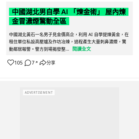
中國湖北男自學 AI 「煉金術」 屋內煉
金冒濃煙驚動全區
中國湖北黃石一名男子見金價高企，利用 AI 自學提煉黃金，在
租住單位私設高壓爐及作坊冶煉，過程產生大量刺鼻濃煙，驚
閱讀全文
動鄰居報警。警方到場揭發整...
105
7
分享
↗
ADVERTISEMENT