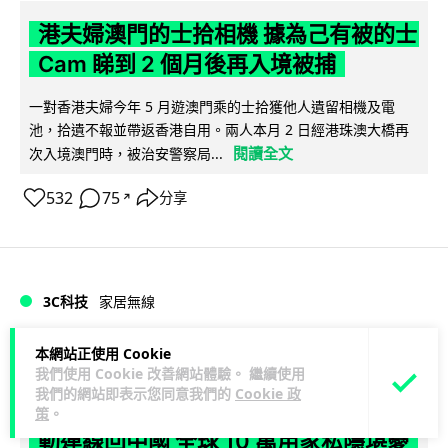
港夫婦澳門的士拾相機 據為己有被的士
Cam 睇到 2 個月後再入境被捕
一對香港夫婦今年 5 月遊澳門乘的士拾獲他人遺留相機及電
池，拾遺不報並帶返香港自用。兩人本月 2 日經港珠澳大橋再
閱讀全文
次入境澳門時，被治安警察局...
532
75
分享
↗
3C科技
家居無線
本網站正使用 Cookie
Vin
1 日
我們使用 Cookie 改善網站體驗。 繼續使用
我們的網站即表示您同意我們的
Cookie 政
逾 20 款平價路由器爆後門 每 35 秒自
策
。
動連線回中國 全球 10 萬用家私隱堪憂