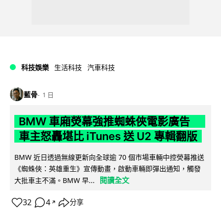
科技娛樂
生活科技
汽車科技
藍骨
1 日
BMW 車廂熒幕強推蜘蛛俠電影廣告
車主怒轟堪比 iTunes 送 U2 專輯翻版
BMW 近日透過無線更新向全球逾 70 個市場車輛中控熒幕推送
《蜘蛛俠：英雄重生》宣傳動畫，啟動車輛即彈出通知，觸發
閱讀全文
大批車主不滿。BMW 早...
32
4
分享
↗