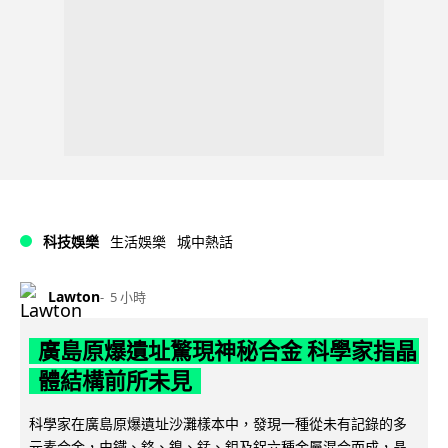
科技娛樂
生活娛樂
城中熱話
Lawton
5 小時
廣島原爆遺址驚現神秘合金 科學家指晶
體結構前所未見
科學家在廣島原爆遺址沙灘樣本中，發現一種從未有記錄的多
元素合金，由鐵、鉻、鎳、錳、鉬及鋁六種金屬混合而成，晶