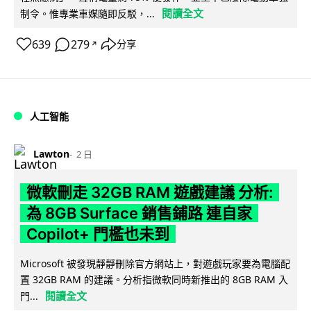
閱讀全文
制令。惟專業車媒隨即反駁，...
639
279
分享
↗
人工智能
Lawton
2 日
微軟刪走 32GB RAM 遊戲建議 分析:
為 8GB Surface 銷售鋪路 連自家
Copilot+ 門檻也未到
Microsoft 被發現靜靜刪除官方網站上，對遊戲玩家要為電腦配
置 32GB RAM 的建議。分析指微軟同時新推出的 8GB RAM 入
閱讀全文
門...