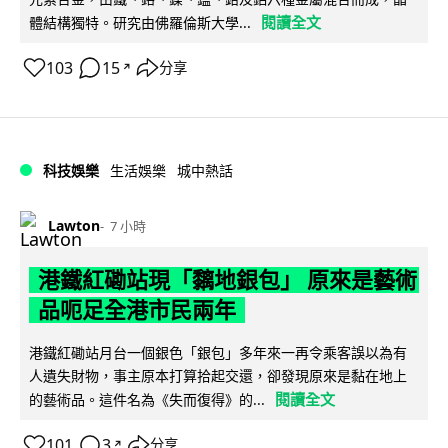
閱讀全文
體結構獨特。研究由佛羅倫斯大學...
103
15
分享
↗
科技娛樂
生活娛樂
城中熱話
Lawton
7 小時
港鐵紅磡站現「黐地銀包」 原來是藝術
品呃足全港市民兩年
港鐵紅磡站月台一個銀色「銀包」多年來一再令乘客誤以為有
人遺失財物，事主原本打算拾起交還，卻發現原來是黏在地上
閱讀全文
的藝術品。這件名為《失而復得》的...
101
3
分享
↗