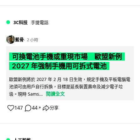
3C科技
手提電話
藍骨
2 小時
可換電池手機或重現市場 歐盟新例
2027 年強制手機用可拆式電池
歐盟新例將於 2027 年 2 月 18 日生效，規定手機及平板電腦電
池須可由用戶自行拆換，目標是延長裝置壽命及減少電子垃
閱讀全文
圾。現時 Sams...
147
44
分享
↗