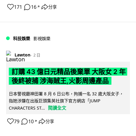
171
16
分享
↗
科技娛樂
影視娛樂
Lawton
2 日
訂購 43 億日元精品後棄單 大阪女 2 年
後終被捕 涉海賊王,火影周邊產品
日本警視廳神田署 8 月 6 日公布，拘捕一名 32 歲大阪女子，
指她涉嫌在出版巨頭集英社旗下官方網店「JUMP
閱讀全文
CHARACTERS ST...
79
10
分享
↗