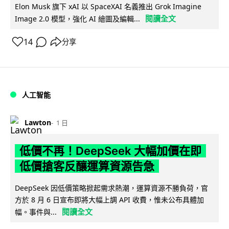
Elon Musk 旗下 xAI 以 SpaceXAI 名義推出 Grok Imagine
閱讀全文
Image 2.0 模型，強化 AI 繪圖及編輯...
14
分享
人工智能
Lawton
1 日
低價不再！DeepSeek 大幅加價在即
低價搶客反釀運算資源告急
DeepSeek 因低價策略掀起需求熱潮，運算資源不勝負荷，官
方於 8 月 6 日宣布即將大幅上調 API 收費，惟未公布具體加
閱讀全文
幅。事件與...