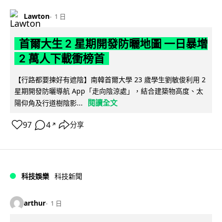
Lawton
1 日
首爾大生 2 星期開發防曬地圖 一日暴增
2 萬人下載衝榜首
【行路都要揀好有遮陰】南韓首爾大學 23 歲學生劉敏俊利用 2
星期開發防曬導航 App「走向陰涼處」，結合建築物高度、太
閱讀全文
陽仰角及行道樹陰影...
97
4
分享
↗
科技娛樂
科技新聞
arthur
1 日