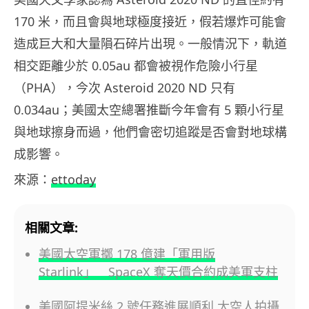
170 米，而且會與地球極度接近，假若爆炸可能會
造成巨大和大量隕石碎片出現。一般情況下，軌道
相交距離少於 0.05au 都會被視作危險小行星
（PHA），今次 Asteroid 2020 ND 只有
0.034au；美國太空總署推斷今年會有 5 顆小行星
與地球擦身而過，他們會密切追蹤是否會對地球構
成影響。
來源：
ettoday
相關文章:
美國太空軍擲 178 億建「軍用版
Starlink」 SpaceX 奪天價合約成美軍支柱
美國阿提米絲 2 號任務進展順利 太空人拍攝