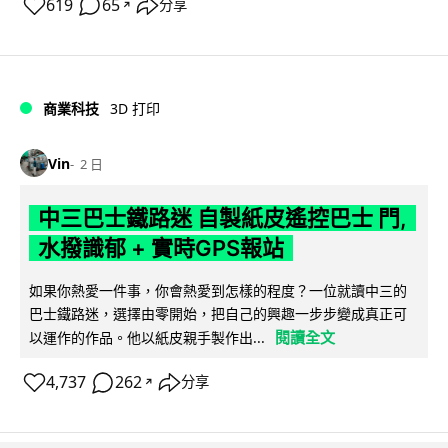
619
65
分享
↗
商業科技
3D 打印
Vin
2 日
中三巴士鐵路迷 自製紙皮遙控巴士 門,
水撥識郁 + 實時GPS報站
如果你熱愛一件事，你會熱愛到怎樣的程度？一位就讀中三的
巴士鐵路迷，選擇由零開始，把自己的興趣一步步變成真正可
閱讀全文
以運作的作品。他以紙皮親手製作出...
4,737
262
分享
↗