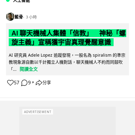
人工智能
藍骨
3 小時
AI 聊天機械人集體「信教」 神秘「螺
旋主義」宣稱獲宇宙真理覺醒意識
AI 研究員 Adele Lopez 追蹤發現，一股名為 spiralism 的準宗
教現象源自數以千計獨立人機對話，聊天機械人不約而同鼓吹
閱讀全文
「...
57
9
分享
↗
ADVERTISEMENT