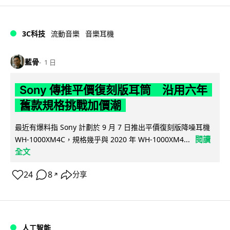
3C科技
流動音樂
音樂耳機
藍骨
1 日
Sony 傳推平價復刻版耳筒 沿用六年
舊款規格挑戰加價潮
最近有爆料指 Sony 計劃於 9 月 7 日推出平價復刻版降噪耳機
閱讀
WH-1000XM4C，規格幾乎與 2020 年 WH-1000XM4...
全文
24
8
分享
↗
人工智能