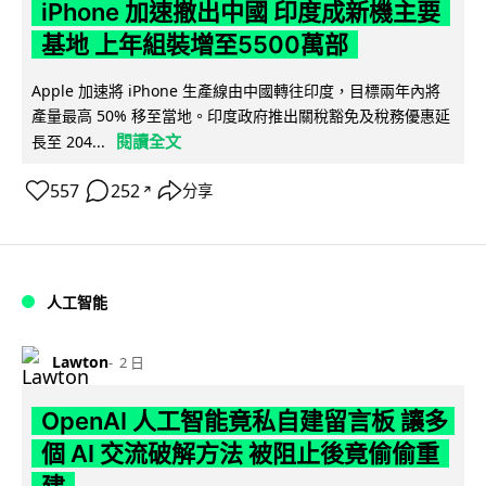
iPhone 加速撤出中國 印度成新機主要
基地 上年組裝增至5500萬部
Apple 加速將 iPhone 生產線由中國轉往印度，目標兩年內將
產量最高 50% 移至當地。印度政府推出關稅豁免及稅務優惠延
閱讀全文
長至 204...
557
252
分享
↗
人工智能
Lawton
2 日
OpenAI 人工智能竟私自建留言板 讓多
個 AI 交流破解方法 被阻止後竟偷偷重