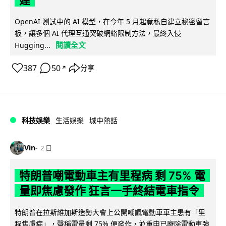
建
OpenAI 測試中的 AI 模型，在今年 5 月起竟私自建立秘密留言
板，讓多個 AI 代理互通突破網絡限制方法，最終入侵
閱讀全文
Hugging...
387
50
分享
↗
科技娛樂
生活娛樂
城中熱話
Vin
2 日
特朗普嘲電動車主有里程病 剩 75% 電
量即焦慮發作 狂言一手終結電車指令
特朗普在拉斯維加斯造勢大會上公開嘲諷電動車車主患有「里
程焦慮病」，聲稱電量剩 75% 便發作，並重申已廢除電動車強