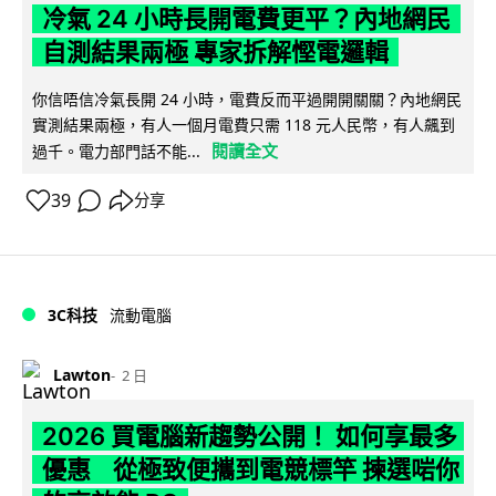
冷氣 24 小時長開電費更平？內地網民
自測結果兩極 專家拆解慳電邏輯
你信唔信冷氣長開 24 小時，電費反而平過開開關關？內地網民
實測結果兩極，有人一個月電費只需 118 元人民幣，有人飆到
閱讀全文
過千。電力部門話不能...
39
分享
3C科技
流動電腦
Lawton
2 日
2026 買電腦新趨勢公開！ 如何享最多
優惠 從極致便攜到電競標竿 揀選啱你