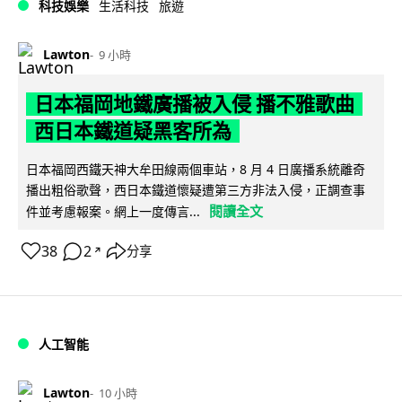
科技娛樂
生活科技
旅遊
Lawton
9 小時
日本福岡地鐵廣播被入侵 播不雅歌曲
西日本鐵道疑黑客所為
日本福岡西鐵天神大牟田線兩個車站，8 月 4 日廣播系統離奇
播出粗俗歌聲，西日本鐵道懷疑遭第三方非法入侵，正調查事
閱讀全文
件並考慮報案。網上一度傳言...
38
2
分享
↗
人工智能
Lawton
10 小時