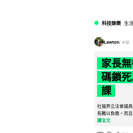
科技娛樂
生
Lawton
4 分
家長無
碼鎖死
課
社福界立法會議員
長難以負擔。而且
讀全文