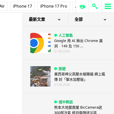
Air
iPhone 17
iPhone 17 Pro
AirPods Pro 3
Ap
最新文章
全部
人工智能
Google 用 AI 揪出 Chrome 漏
洞 149 及 150 ...
01.08.2026
旅遊
墨西哥神父高壓水槍賜福 網上瘋
傳 封「聖水加壓版」
01.08.2026
城中熱話
熊本大地震救援 BicCamera送
300部冷氣 經自衛隊送災區