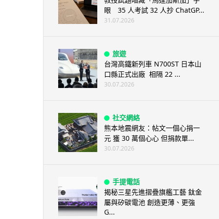
眼 35 人考試 32 人抄 ChatGP...
31.07.2026
旅遊
台灣高鐵新列車 N700ST 日本山
口縣正式出廠 相隔 22 ...
30.07.2026
社交網絡
熊本地震網友：帖文一個心捐一
元 獲 30 萬個心心 但捐款單...
30.07.2026
手提電話
揭秘三星先進摺疊旗艦工藝 鈦金
屬與矽碳電池 創造更薄、更強
G...