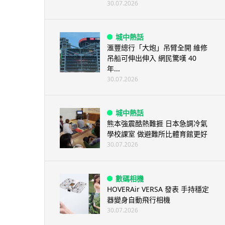
30.07.2026
城中熱話
滙豐總行「大炮」吊臂全開 維修
吊船可伸出伸入 網民驚嘆 40
年...
30.07.2026
城中熱話
熊本強震酷熱難捱 日本急調冷氣
學校課室 做避難所比體育館更好
30.07.2026
數碼相機
HOVERAir VERSA 發表 手持穩定
器變身自動飛行相機
30.07.2026