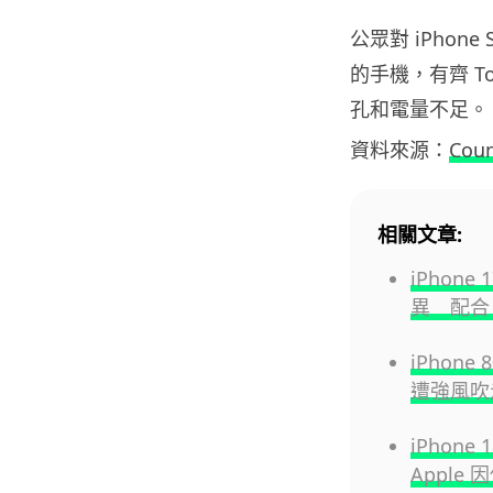
公眾對 iPho
的手機，有齊 T
孔和電量不足。
資料來源：
Coun
相關文章:
iPhon
異 配合 
iPhon
遭強風吹走
iPhon
Apple