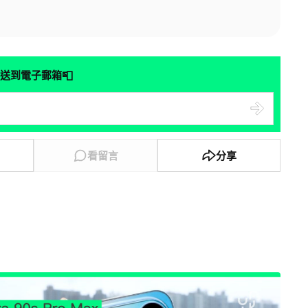
📮
送到電子郵箱
看留言
分享