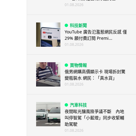
01.08.2026
科技新聞
YouTube 廣告氾濫惹網民反感 僅
29% 願付費訂閱 Premi...
01.08.2026
買物情報
俄男網購高價顯示卡 現場拆封驚
變瓶裝水 網民：「真水貨」
01.08.2026
汽車科技
夜間眩光釀風險爭議不斷 內地
叫停智駕「小藍燈」同步收緊輔
助駕駛
01.08.2026