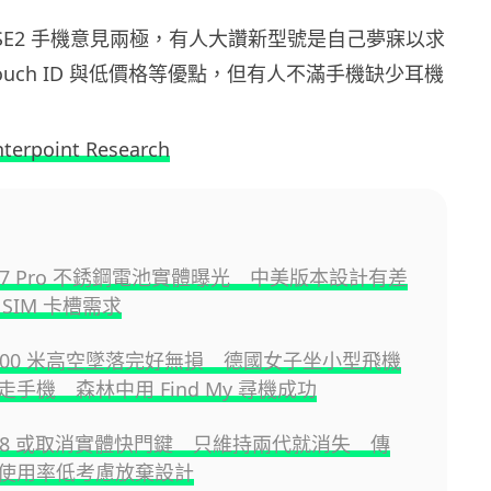
ne SE2 手機意見兩極，有人大讚新型號是自己夢寐以求
ouch ID 與低價格等優點，但有人不滿手機缺少耳機
terpoint Research
e 17 Pro 不銹鋼電池實體曝光 中美版本設計有差
SIM 卡槽需求
e 800 米高空墜落完好無損 德國女子坐小型飛機
手機 森林中用 Find My 尋機成功
e 18 或取消實體快門鍵 只維持兩代就消失 傳
 因使用率低考慮放棄設計