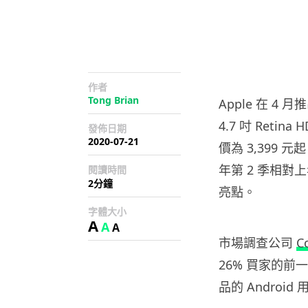
作者
Tong Brian
Apple 在 4 月
4.7 吋 Ret
發佈日期
2020-07-21
價為 3,399
年第 2 季相對上
閱讀時間
2分鐘
亮點。
字體大小
A
A
A
市場調查公司
C
26% 買家的前一
品的 Androi