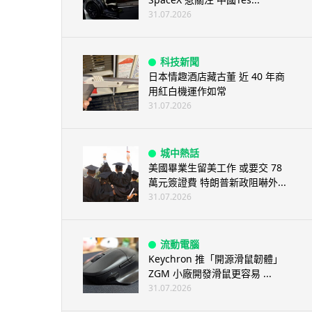
31.07.2026
科技新聞
日本情趣酒店藏古董 近 40 年商
用紅白機運作如常
31.07.2026
城中熱話
美國畢業生留美工作 或要交 78
萬元簽證費 特朗普新政阻嚇外...
31.07.2026
流動電腦
Keychron 推「開源滑鼠韌體」
ZGM 小廠開發滑鼠更容易 ...
31.07.2026