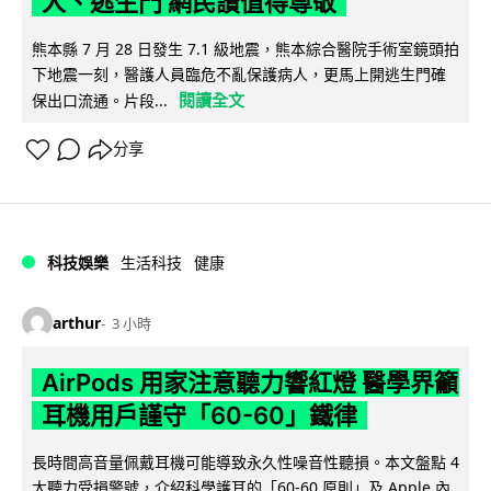
人、逃生門 網民讚值得尊敬
熊本縣 7 月 28 日發生 7.1 級地震，熊本綜合醫院手術室鏡頭拍
下地震一刻，醫護人員臨危不亂保護病人，更馬上開逃生門確
閱讀全文
保出口流通。片段...
分享
科技娛樂
生活科技
健康
arthur
3 小時
AirPods 用家注意聽力響紅燈 醫學界籲
耳機用戶謹守「60-60」鐵律
長時間高音量佩戴耳機可能導致永久性噪音性聽損。本文盤點 4
大聽力受損警號，介紹科學護耳的「60-60 原則」及 Apple 內