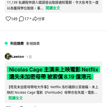
11,139 名課程申請人錯誤發出取錄通知電郵，令大批考生一度
閱讀全文
以為獲得學位取錄，事...
149
17
分享
↗
科技娛樂
影視娛樂
Lawton
1 日
Nicolas Cage 主演未上映電影 Netflix
遺失未加密母帶 被索償 8.19 億港元
【唔見未加密母帶咁大件事】Netflix 洛杉磯辦公室被竊，未上
映的 Nicolas Cage 電影《Fortitude》母帶亦告失蹤。電影...
閱讀全文