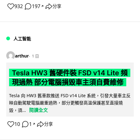
932
197
分享
↗
人工智能
arthur
1 日
Tesla HW3 舊硬件裝 FSD v14 Lite 頻
現過熱 部分電腦損毀車主須自費維修
Tesla 向 HW3 舊車款推送 FSD v14 Lite 系統，引發大量車主反
映自動駕駛電腦嚴重過熱，部分更觸發高溫保護甚至直接燒
閱讀全文
毀，須...
10
1
分享
↗