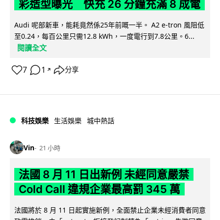
彩造型曝光 快充 26 分鐘充滿 8 成電
Audi 呢部新車，能耗竟然係25年前嘅一半。 A2 e-tron 風阻低
至0.24，每百公里只需12.8 kWh，一度電行到7.8公里。6...
閱讀全文
7
1
分享
↗
科技娛樂
生活娛樂
城中熱話
Vin
21 小時
法國 8 月 11 日出新例 未經同意嚴禁
Cold Call 違規企業最高罰 345 萬
法國將於 8 月 11 日起實施新例，全面禁止企業未經消費者同意