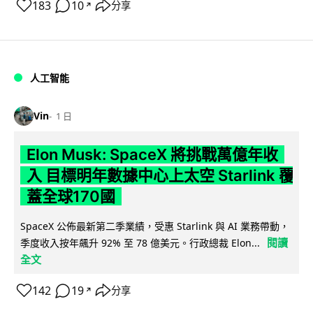
183
10
分享
↗
人工智能
Vin
1 日
Elon Musk: SpaceX 將挑戰萬億年收
入 目標明年數據中心上太空 Starlink 覆
蓋全球170國
SpaceX 公佈最新第二季業績，受惠 Starlink 與 AI 業務帶動，
閱讀
季度收入按年飆升 92% 至 78 億美元。行政總裁 Elon...
全文
142
19
分享
↗