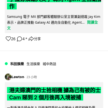
作
Samsung 電子 MX 部門顧客體驗辦公室主管兼副總裁 Jay Kim
閱讀全
表示，品牌正推動 Galaxy AI 邁向全自動化 Agent...
文
26
4
分享
↗
科技娛樂
生活娛樂
城中熱話
Lawton
23 小時
港夫婦澳門的士拾相機 據為己有被的士
Cam 睇到 2 個月後再入境被捕
一對香港夫婦今年 5 月遊澳門乘的士拾獲他人遺留相機及電