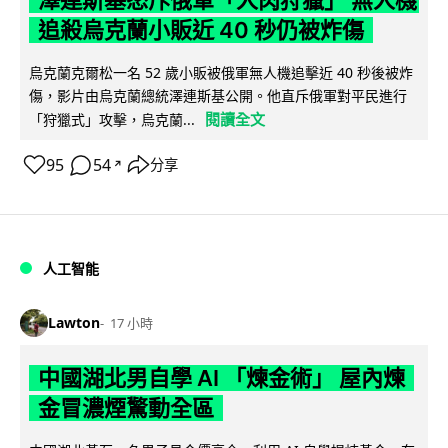
澤連斯基怒斥俄軍「人肉狩獵」 無人機
追殺烏克蘭小販近 40 秒仍被炸傷
烏克蘭克爾松一名 52 歲小販被俄軍無人機追擊近 40 秒後被炸
傷，影片由烏克蘭總統澤連斯基公開。他直斥俄軍對平民進行
閱讀全文
「狩獵式」攻擊，烏克蘭...
95
54
分享
↗
人工智能
Lawton
17 小時
中國湖北男自學 AI 「煉金術」 屋內煉
金冒濃煙驚動全區