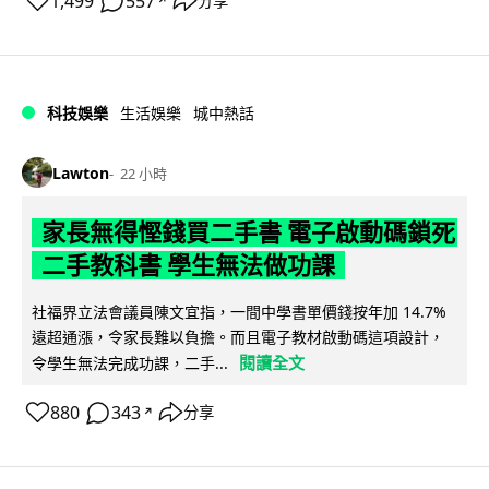
1,499
557
分享
↗
科技娛樂
生活娛樂
城中熱話
Lawton
22 小時
家長無得慳錢買二手書 電子啟動碼鎖死
二手教科書 學生無法做功課
社福界立法會議員陳文宜指，一間中學書單價錢按年加 14.7%
遠超通漲，令家長難以負擔。而且電子教材啟動碼這項設計，
閱讀全文
令學生無法完成功課，二手...
880
343
分享
↗