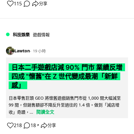
115
分享
科技娛樂
遊戲情報
Lawton
19 小時
日本二手遊戲店減 90% 門市 業績反增
四成 "懷舊"在 Z 世代變成最潮「新鮮
感」
日本零售巨頭 GEO 將懷舊遊戲銷售門市從 1,000 間大幅減至
99 間，但銷售額卻不降反升至過往的 1.4 倍。做到「減店增
閱讀全文
收」奇蹟，...
218
18
分享
↗