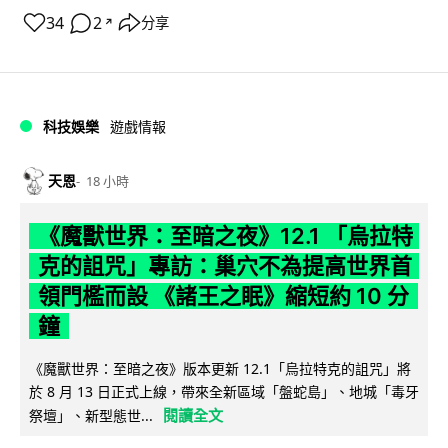
34
2
分享
↗
科技娛樂
遊戲情報
天恩
18 小時
《魔獸世界：至暗之夜》12.1 「烏拉特
克的詛咒」專訪：巢穴不為提高世界首
領門檻而設 《諸王之眠》縮短約 10 分
鐘
《魔獸世界：至暗之夜》版本更新 12.1「烏拉特克的詛咒」將
於 8 月 13 日正式上線，帶來全新區域「盤蛇島」、地城「毒牙
閱讀全文
祭壇」、新型態世...