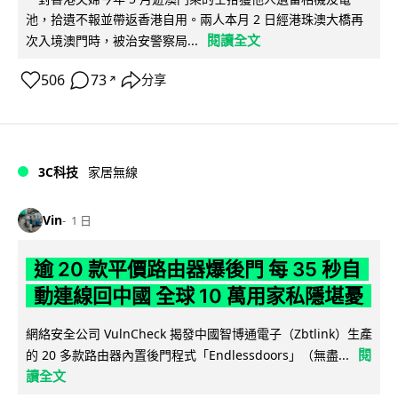
池，拾遺不報並帶返香港自用。兩人本月 2 日經港珠澳大橋再
閱讀全文
次入境澳門時，被治安警察局...
506
73
分享
↗
3C科技
家居無線
Vin
1 日
逾 20 款平價路由器爆後門 每 35 秒自
動連線回中國 全球 10 萬用家私隱堪憂
網絡安全公司 VulnCheck 揭發中國智博通電子（Zbtlink）生產
閱
的 20 多款路由器內置後門程式「Endlessdoors」（無盡...
讀全文