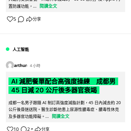
閱讀全文
置防護功能，...
5
分享
人工智能
arthur
4 小時
AI 減肥餐單配合高強度操練 成都男
45 日減 20 公斤後多器官衰竭
成都一名男子跟隨 AI 制訂高強度減脂計劃，45 日內減去約 20
公斤後昏迷送院。醫生診斷他患上尿源性膿毒症、膿毒性休克
閱讀全文
及多器官功能障礙。...
10
2
分享
↗