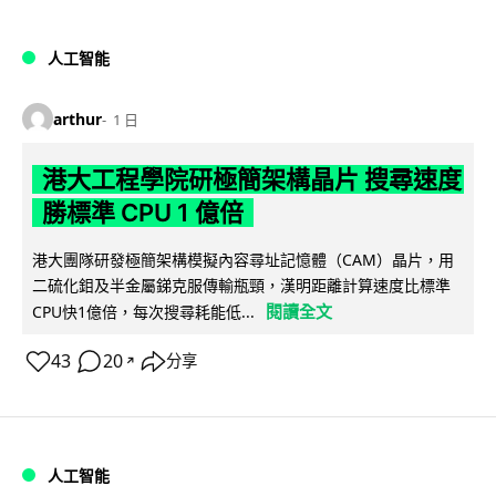
人工智能
arthur
1 日
港大工程學院研極簡架構晶片 搜尋速度
勝標準 CPU 1 億倍
港大團隊研發極簡架構模擬內容尋址記憶體（CAM）晶片，用
二硫化鉬及半金屬銻克服傳輸瓶頸，漢明距離計算速度比標準
閱讀全文
CPU快1億倍，每次搜尋耗能低...
43
20
分享
↗
人工智能