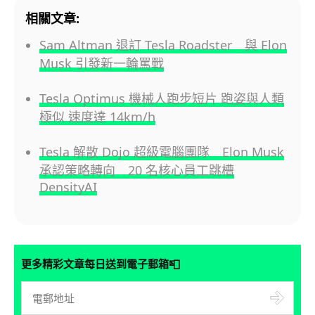
相關文章:
Sam Altman 退訂 Tesla Roadster 與 Elon
Musk 引發新一輪罵戰
Tesla Optimus 機械人跑步短片 跑姿與人類
極似 速度達 14km/h
Tesla 解散 Dojo 超級電腦團隊 Elon Musk
承認策略轉向 20 名核心員工跳槽
DensityAI
📮
更多精彩文章每日送到電子郵箱