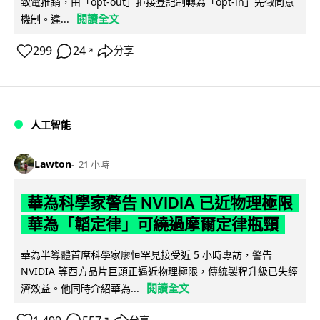
致電推銷，由「opt-out」拒接登記制轉為「opt-in」先徵同意
閱讀全文
機制。違...
299
24
分享
↗
人工智能
Lawton
21 小時
華為科學家警告 NVIDIA 已近物理極限
華為「韜定律」可繞過摩爾定律瓶頸
華為半導體首席科學家廖恒罕見接受近 5 小時專訪，警告
NVIDIA 等西方晶片巨頭正逼近物理極限，傳統製程升級已失經
閱讀全文
濟效益。他同時介紹華為...