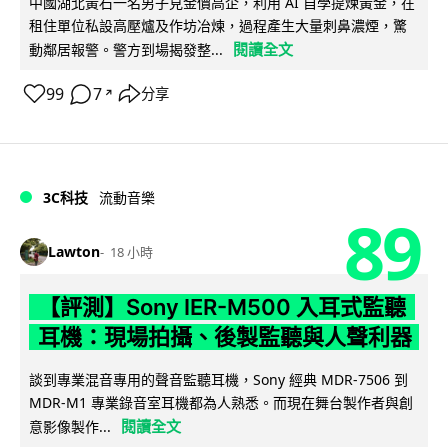
中國湖北黃石一名男子見金價高企，利用 AI 自學提煉黃金，在
租住單位私設高壓爐及作坊冶煉，過程產生大量刺鼻濃煙，驚
閱讀全文
動鄰居報警。警方到場揭發整...
99
7
分享
↗
3C科技
流動音樂
89
Lawton
18 小時
【評測】Sony IER-M500 入耳式監聽
耳機：現場拍攝、後製監聽與人聲利器
談到專業混音專用的聲音監聽耳機，Sony 經典 MDR-7506 到
MDR-M1 專業錄音室耳機都為人熟悉。而現在舞台製作者與創
閱讀全文
意影像製作...