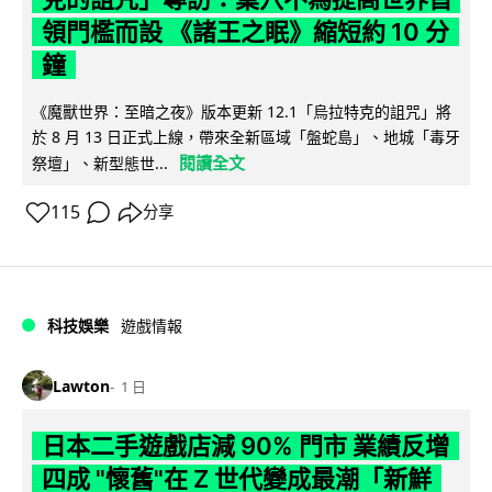
領門檻而設 《諸王之眠》縮短約 10 分
鐘
《魔獸世界：至暗之夜》版本更新 12.1「烏拉特克的詛咒」將
於 8 月 13 日正式上線，帶來全新區域「盤蛇島」、地城「毒牙
閱讀全文
祭壇」、新型態世...
115
分享
科技娛樂
遊戲情報
Lawton
1 日
日本二手遊戲店減 90% 門市 業績反增
四成 "懷舊"在 Z 世代變成最潮「新鮮