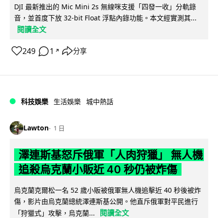
DJI 最新推出的 Mic Mini 2s 無線咪支援「四發一收」分軌錄
音，並首度下放 32-bit Float 浮點內錄功能。本文經實測其...
閱讀全文
249
1
分享
↗
科技娛樂
生活娛樂
城中熱話
Lawton
1 日
澤連斯基怒斥俄軍「人肉狩獵」 無人機
追殺烏克蘭小販近 40 秒仍被炸傷
烏克蘭克爾松一名 52 歲小販被俄軍無人機追擊近 40 秒後被炸
傷，影片由烏克蘭總統澤連斯基公開。他直斥俄軍對平民進行
閱讀全文
「狩獵式」攻擊，烏克蘭...