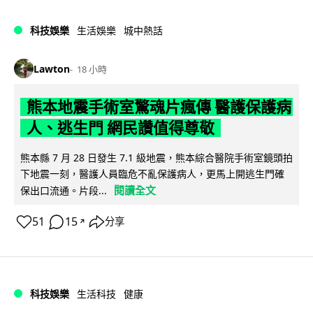
科技娛樂
生活娛樂
城中熱話
Lawton
18 小時
熊本地震手術室驚魂片瘋傳 醫護保護病
人、逃生門 網民讚值得尊敬
熊本縣 7 月 28 日發生 7.1 級地震，熊本綜合醫院手術室鏡頭拍
下地震一刻，醫護人員臨危不亂保護病人，更馬上開逃生門確
閱讀全文
保出口流通。片段...
51
15
分享
↗
科技娛樂
生活科技
健康