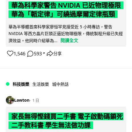
華為科學家警告 NVIDIA 已近物理極限
華為「韜定律」可繞過摩爾定律瓶頸
華為半導體首席科學家廖恒罕見接受近 5 小時專訪，警告
NVIDIA 等西方晶片巨頭正逼近物理極限，傳統製程升級已失經
閱讀全文
濟效益。他同時介紹華為...
1,546
593
分享
↗
科技娛樂
生活娛樂
城中熱話
Lawton
1 日
家長無得慳錢買二手書 電子啟動碼鎖死
二手教科書 學生無法做功課