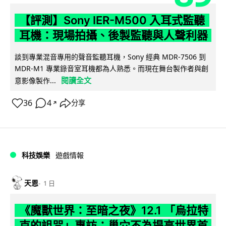
【評測】Sony IER-M500 入耳式監聽
耳機：現場拍攝、後製監聽與人聲利器
談到專業混音專用的聲音監聽耳機，Sony 經典 MDR-7506 到
MDR-M1 專業錄音室耳機都為人熟悉。而現在舞台製作者與創
閱讀全文
意影像製作...
36
4
分享
↗
科技娛樂
遊戲情報
天恩
1 日
《魔獸世界：至暗之夜》12.1 「烏拉特
克的詛咒」專訪：巢穴不為提高世界首