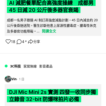
AI 減肥餐單配合高強度操練 成都男
45 日減 20 公斤後多器官衰竭
成都一名男子跟隨 AI 制訂高強度減脂計劃，45 日內減去約 20
公斤後昏迷送院。醫生診斷他患上尿源性膿毒症、膿毒性休克
閱讀全文
及多器官功能障礙。...
18
4
分享
↗
3C科技
家居無線
影音產品
Vin
1 日
DJI Mic Mini 2s 實測 四發一收同步獨
立錄音 32-bit 防爆咪拍片必備