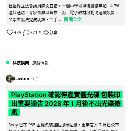
社福界立法會議員陳文宜指，一間中學書單價錢按年加 14.7%
遠超通漲，令家長難以負擔。而且電子教材啟動碼這項設計，
閱讀全文
令學生無法完成功課，二手...
935
371
分享
↗
科技娛樂
遊戲情報
Lawton
1 日
PlayStation 確認停產實體光碟 包裝印
出重要通告 2028 年 1 月後不出光碟遊
戲
Sony 已在 PS5 主機包裝加貼提示貼紙，重申官方 7 月已公布