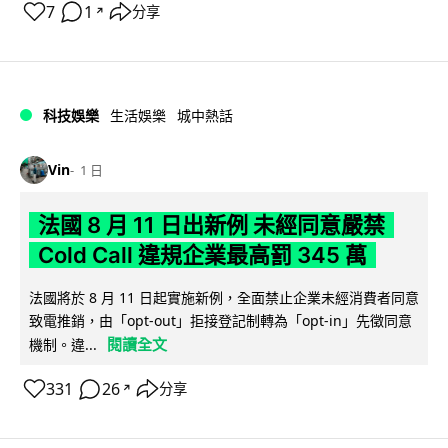
7
1
分享
↗
科技娛樂
生活娛樂
城中熱話
Vin
1 日
法國 8 月 11 日出新例 未經同意嚴禁
Cold Call 違規企業最高罰 345 萬
法國將於 8 月 11 日起實施新例，全面禁止企業未經消費者同意
致電推銷，由「opt-out」拒接登記制轉為「opt-in」先徵同意
閱讀全文
機制。違...
331
26
分享
↗