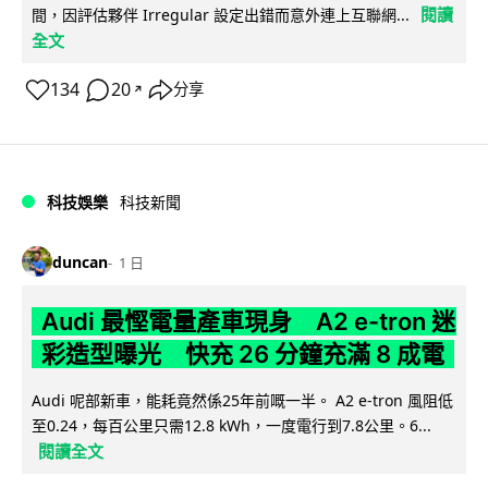
閱讀
間，因評估夥伴 Irregular 設定出錯而意外連上互聯網...
全文
134
20
分享
↗
科技娛樂
科技新聞
duncan
1 日
Audi 最慳電量產車現身 A2 e-tron 迷
彩造型曝光 快充 26 分鐘充滿 8 成電
Audi 呢部新車，能耗竟然係25年前嘅一半。 A2 e-tron 風阻低
至0.24，每百公里只需12.8 kWh，一度電行到7.8公里。6...
閱讀全文