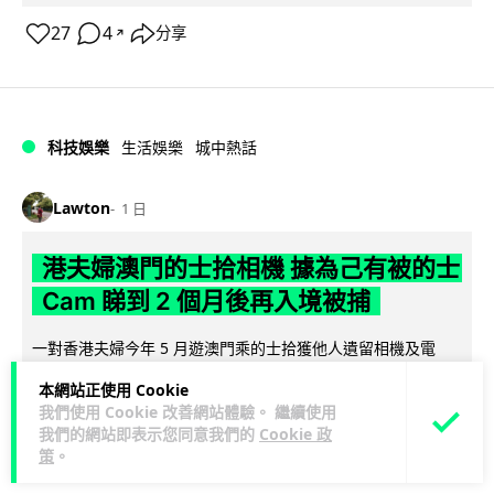
27
4
分享
↗
科技娛樂
生活娛樂
城中熱話
Lawton
1 日
港夫婦澳門的士拾相機 據為己有被的士
Cam 睇到 2 個月後再入境被捕
一對香港夫婦今年 5 月遊澳門乘的士拾獲他人遺留相機及電
池，拾遺不報並帶返香港自用。兩人本月 2 日經港珠澳大橋再
本網站正使用 Cookie
閱讀全文
次入境澳門時，被治安警察局...
我們使用 Cookie 改善網站體驗。 繼續使用
我們的網站即表示您同意我們的
Cookie 政
532
75
分享
↗
策
。