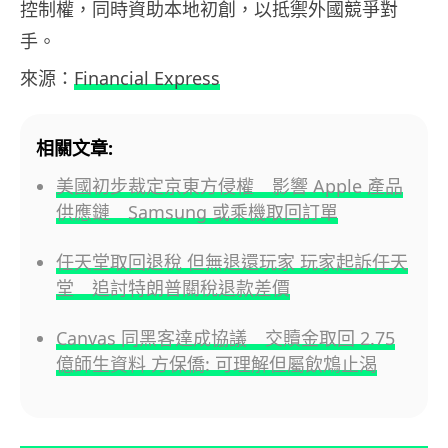
控制權，同時資助本地初創，以抵禦外國競爭對
手。
來源：
Financial Express
相關文章:
美國初步裁定京東方侵權 影響 Apple 產品
供應鏈 Samsung 或乘機取回訂單
任天堂取回退稅 但無退還玩家 玩家起訴任天
堂 追討特朗普關稅退款差價
Canvas 同黑客達成協議 交贖金取回 2.75
億師生資料 方保僑: 可理解但屬飲鴆止渴