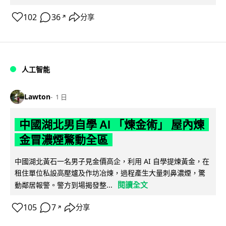
102
36
分享
↗
人工智能
Lawton
1 日
中國湖北男自學 AI 「煉金術」 屋內煉
金冒濃煙驚動全區
中國湖北黃石一名男子見金價高企，利用 AI 自學提煉黃金，在
租住單位私設高壓爐及作坊冶煉，過程產生大量刺鼻濃煙，驚
閱讀全文
動鄰居報警。警方到場揭發整...
105
7
分享
↗