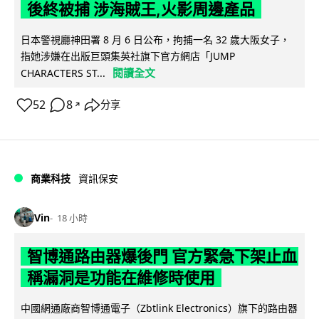
後終被捕 涉海賊王,火影周邊產品
日本警視廳神田署 8 月 6 日公布，拘捕一名 32 歲大阪女子，
指她涉嫌在出版巨頭集英社旗下官方網店「JUMP
閱讀全文
CHARACTERS ST...
52
8
分享
↗
商業科技
資訊保安
Vin
18 小時
智博通路由器爆後門 官方緊急下架止血
稱漏洞是功能在維修時使用
中國網通廠商智博通電子（Zbtlink Electronics）旗下的路由器