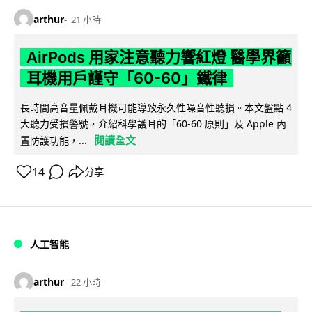
arthur
21 小時
AirPods 用家注意聽力響紅燈 醫學界籲
耳機用戶謹守「60-60」鐵律
長時間高音量佩戴耳機可能導致永久性噪音性聽損。本文盤點 4
大聽力受損警號，介紹科學護耳的「60-60 原則」及 Apple 內
閱讀全文
置防護功能，...
14
分享
人工智能
arthur
22 小時