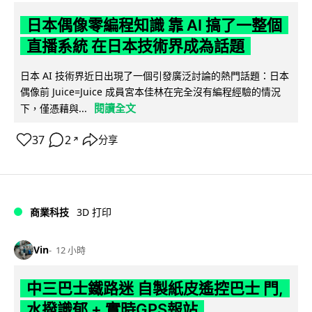
日本偶像零編程知識 靠 AI 搞了一整個
直播系統 在日本技術界成為話題
日本 AI 技術界近日出現了一個引發廣泛討論的熱門話題：日本
偶像前 Juice=Juice 成員宮本佳林在完全沒有編程經驗的情況
閱讀全文
下，僅憑藉與...
37
2
分享
↗
商業科技
3D 打印
Vin
12 小時
中三巴士鐵路迷 自製紙皮遙控巴士 門,
水撥識郁 + 實時GPS報站