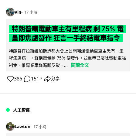
Vin
17 小時
特朗普嘲電動車主有里程病 剩 75% 電
量即焦慮發作 狂言一手終結電車指令
特朗普在拉斯維加斯造勢大會上公開嘲諷電動車車主患有「里
程焦慮病」，聲稱電量剩 75% 便發作，並重申已廢除電動車強
閱讀全文
制令。惟專業車媒隨即反駁，...
386
151
分享
↗
人工智能
Lawton
17 小時