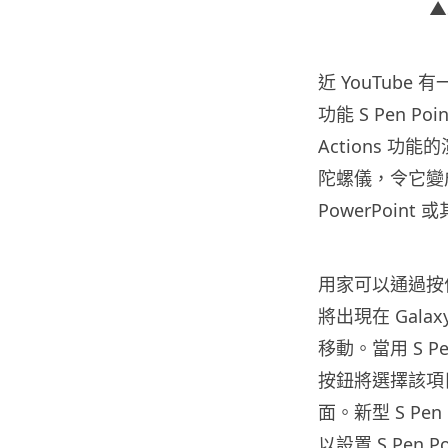
▲
近 YouTube 有
功能 S Pen Poin
Actions 功能
陀螺儀，令它變
PowerPoin
用家可以通過按住 S
將出現在 Galax
移動。當用 S P
按鈕將選擇該項目
面。新型 S Pen
以設置 S Pen