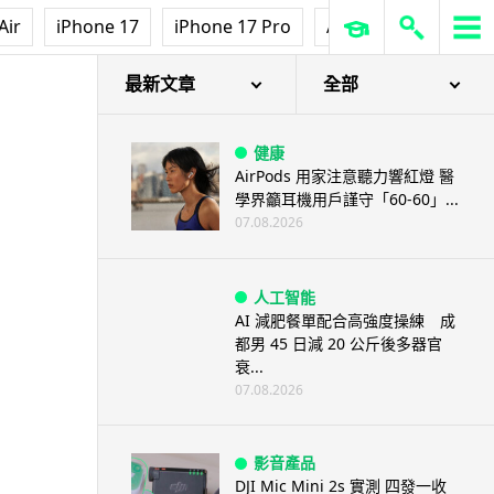
Air
iPhone 17
iPhone 17 Pro
AirPods Pro 3
Ap
最新文章
全部
健康
AirPods 用家注意聽力響紅燈 醫
學界籲耳機用戶謹守「60-60」...
07.08.2026
人工智能
AI 減肥餐單配合高強度操練 成
都男 45 日減 20 公斤後多器官
衰...
07.08.2026
影音產品
DJI Mic Mini 2s 實測 四發一收