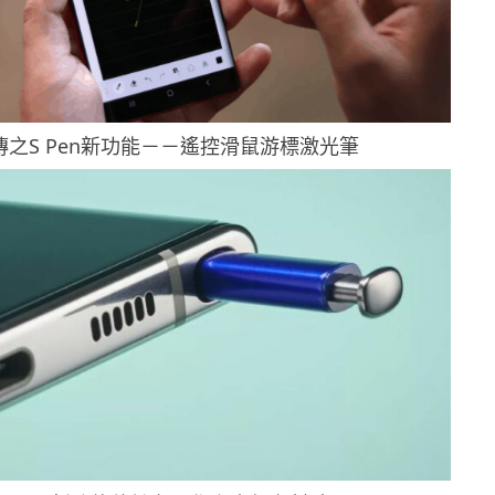
傳之S Pen新功能－－遙控滑鼠游標激光筆