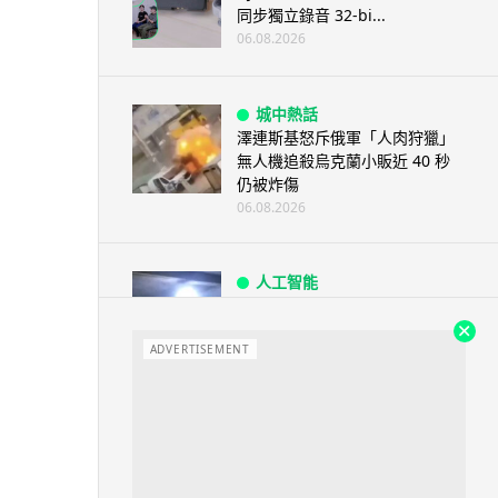
同步獨立錄音 32-bi...
06.08.2026
城中熱話
澤連斯基怒斥俄軍「人肉狩獵」
無人機追殺烏克蘭小販近 40 秒
仍被炸傷
06.08.2026
人工智能
中國湖北男自學 AI 「煉金術」
屋內煉金冒濃煙驚動全區
ADVERTISEMENT
06.08.2026
流動音樂
【評測】Sony IER-M500 入耳式
監聽耳機：現場拍攝、後製監
聽...