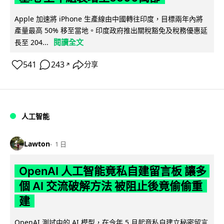
Apple 加速將 iPhone 生產線由中國轉往印度，目標兩年內將
產量最高 50% 移至當地。印度政府推出關稅豁免及稅務優惠延
閱讀全文
長至 204...
541
243
分享
↗
人工智能
Lawton
1 日
OpenAI 人工智能竟私自建留言板 讓多
個 AI 交流破解方法 被阻止後竟偷偷重
建
OpenAI 測試中的 AI 模型，在今年 5 月起竟私自建立秘密留言