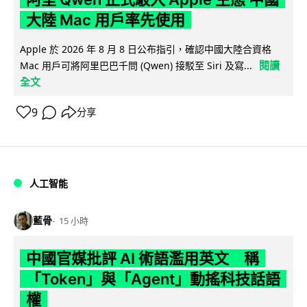
大陸 Mac 用戶率先使用
Apple 於 2026 年 8 月 8 日公布指引，確認中國大陸合資格
閱讀
Mac 用戶可將阿里巴巴千問 (Qwen) 接駁至 Siri 及寫...
全文
9
分享
人工智能
藍骨
15 小時
中國官媒批評 AI 術語濫用英文 稱
「Token」與「Agent」動搖科技話語
權