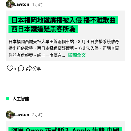
Lawton
1 小時
日本福岡地鐵廣播被入侵 播不雅歌曲
西日本鐵道疑黑客所為
日本福岡西鐵天神大牟田線兩個車站，8 月 4 日廣播系統離奇
播出粗俗歌聲，西日本鐵道懷疑遭第三方非法入侵，正調查事
閱讀全文
件並考慮報案。網上一度傳言...
6
分享
人工智能
Lawton
2 小時
阿里 Qwen 正式駁入 Apple 生態 中國