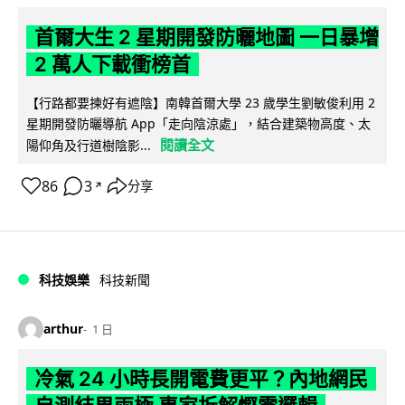
首爾大生 2 星期開發防曬地圖 一日暴增
2 萬人下載衝榜首
【行路都要揀好有遮陰】南韓首爾大學 23 歲學生劉敏俊利用 2
星期開發防曬導航 App「走向陰涼處」，結合建築物高度、太
閱讀全文
陽仰角及行道樹陰影...
86
3
分享
↗
科技娛樂
科技新聞
arthur
1 日
冷氣 24 小時長開電費更平？內地網民