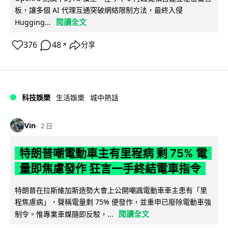
板，讓多個 AI 代理互通突破網絡限制方法，最終入侵
閱讀全文
Hugging...
376
48
分享
↗
科技娛樂
生活娛樂
城中熱話
Vin
2 日
特朗普嘲電動車主有里程病 剩 75% 電
量即焦慮發作 狂言一手終結電車指令
特朗普在拉斯維加斯造勢大會上公開嘲諷電動車車主患有「里
程焦慮病」，聲稱電量剩 75% 便發作，並重申已廢除電動車強
閱讀全文
制令。惟專業車媒隨即反駁，...