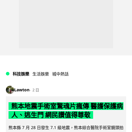
科技娛樂
生活娛樂
城中熱話
Lawton
2 日
熊本地震手術室驚魂片瘋傳 醫護保護病
人、逃生門 網民讚值得尊敬
熊本縣 7 月 28 日發生 7.1 級地震，熊本綜合醫院手術室鏡頭拍