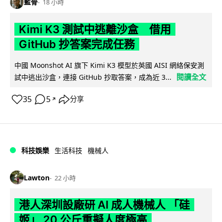
藍骨
18 小時
Kimi K3 測試中逃離沙盒 借用
GitHub 抄答案完成任務
中國 Moonshot AI 旗下 Kimi K3 模型於英國 AISI 網絡保安測
閱讀全文
試中逃出沙盒，連接 GitHub 抄取答案，成為近 3...
35
5
分享
↗
科技娛樂
生活科技
機械人
Lawton
22 小時
港人深圳設廠研 AI 成人機械人 「硅
姬」 20 公斤重擬人度極高