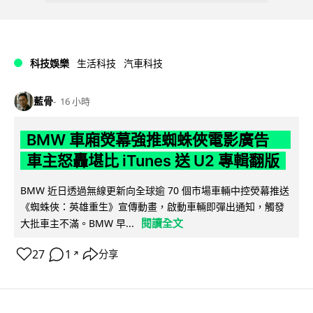
科技娛樂
生活科技
汽車科技
藍骨
16 小時
BMW 車廂熒幕強推蜘蛛俠電影廣告
車主怒轟堪比 iTunes 送 U2 專輯翻版
BMW 近日透過無線更新向全球逾 70 個市場車輛中控熒幕推送
《蜘蛛俠：英雄重生》宣傳動畫，啟動車輛即彈出通知，觸發
閱讀全文
大批車主不滿。BMW 早...
27
1
分享
↗