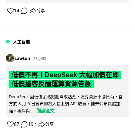
14
分享
人工智能
Lawton
23 小時
低價不再！DeepSeek 大幅加價在即
低價搶客反釀運算資源告急
DeepSeek 因低價策略掀起需求熱潮，運算資源不勝負荷，官
方於 8 月 6 日宣布即將大幅上調 API 收費，惟未公布具體加
閱讀全文
幅。事件與...
67
19
分享
↗