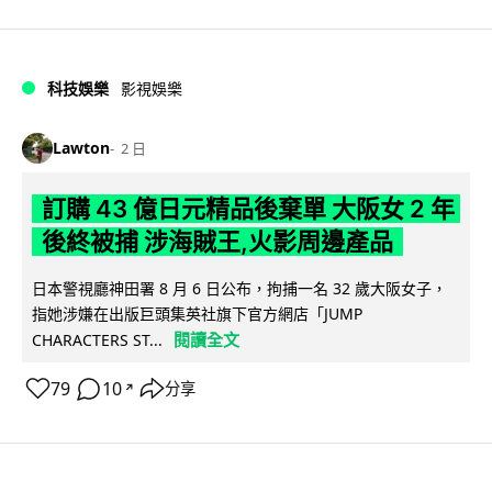
科技娛樂
影視娛樂
Lawton
2 日
訂購 43 億日元精品後棄單 大阪女 2 年
後終被捕 涉海賊王,火影周邊產品
日本警視廳神田署 8 月 6 日公布，拘捕一名 32 歲大阪女子，
指她涉嫌在出版巨頭集英社旗下官方網店「JUMP
閱讀全文
CHARACTERS ST...
79
10
分享
↗