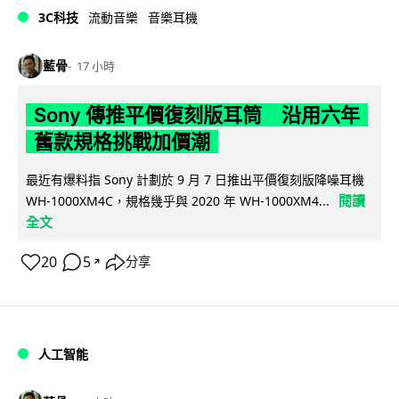
3C科技
流動音樂
音樂耳機
藍骨
17 小時
Sony 傳推平價復刻版耳筒 沿用六年
舊款規格挑戰加價潮
最近有爆料指 Sony 計劃於 9 月 7 日推出平價復刻版降噪耳機
閱讀
WH-1000XM4C，規格幾乎與 2020 年 WH-1000XM4...
全文
20
5
分享
↗
人工智能