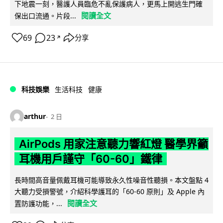
下地震一刻，醫護人員臨危不亂保護病人，更馬上開逃生門確
閱讀全文
保出口流通。片段...
69
23
分享
↗
科技娛樂
生活科技
健康
arthur
2 日
AirPods 用家注意聽力響紅燈 醫學界籲
耳機用戶謹守「60-60」鐵律
長時間高音量佩戴耳機可能導致永久性噪音性聽損。本文盤點 4
大聽力受損警號，介紹科學護耳的「60-60 原則」及 Apple 內
閱讀全文
置防護功能，...