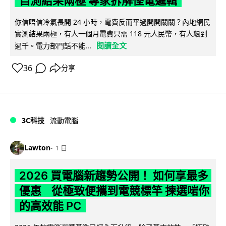
自測結果兩極 專家拆解慳電邏輯
你信唔信冷氣長開 24 小時，電費反而平過開開關關？內地網民
實測結果兩極，有人一個月電費只需 118 元人民幣，有人飆到
閱讀全文
過千。電力部門話不能...
36
分享
3C科技
流動電腦
Lawton
1 日
2026 買電腦新趨勢公開！ 如何享最多
優惠 從極致便攜到電競標竿 揀選啱你
的高效能 PC