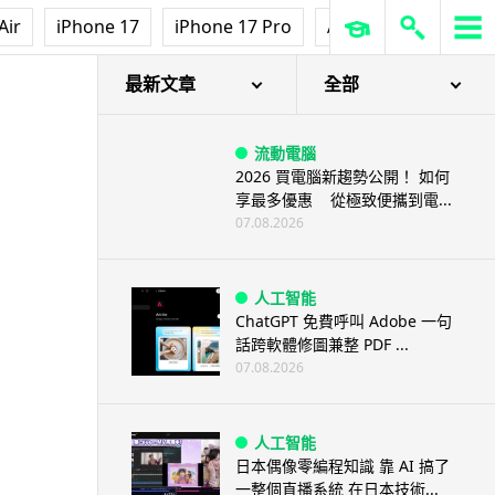
Air
iPhone 17
iPhone 17 Pro
AirPods Pro 3
Ap
最新文章
全部
流動電腦
2026 買電腦新趨勢公開！ 如何
享最多優惠 從極致便攜到電...
07.08.2026
人工智能
ChatGPT 免費呼叫 Adobe 一句
話跨軟體修圖兼整 PDF ...
07.08.2026
人工智能
日本偶像零編程知識 靠 AI 搞了
一整個直播系統 在日本技術...