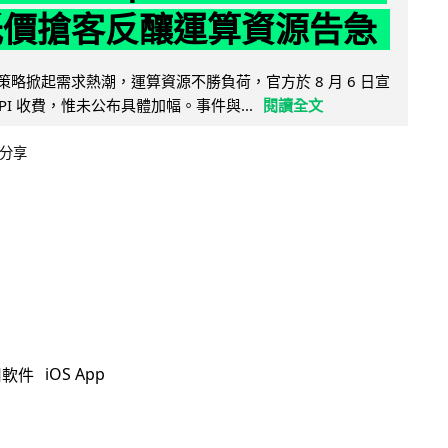
低價搶客反釀運算資源告急
因低價策略掀起需求熱潮，運算資源不勝負荷，官方於 8 月 6 日宣
PI 收費，惟未公布具體加幅。事件與...
閱讀全文
分享
iOS App
用軟件