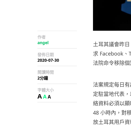
作者
angel
土耳其議會昨日
求 Faceboo
發佈日期
2020-07-30
法院命令移除個
閱讀時間
2分鐘
法案規定每日有
字體大小
定駐當地代表，
A
A
A
絡資料必須以顯
48 小時內，
放土耳其用戶資