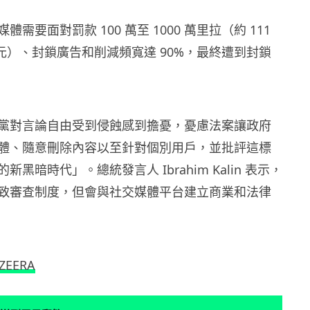
需要面對罰款 100 萬至 1000 萬里拉（約 111
萬港元）、封鎖廣告和削減頻寬達 90%，最終遭到封鎖
黨對言論自由受到侵蝕感到擔憂，憂慮法案讓政府
體、隨意刪除內容以至針對個別用戶，並批評這標
黑暗時代」。總統發言人 Ibrahim Kalin 表示，
致審查制度，但會與社交媒體平台建立商業和法律
AZEERA