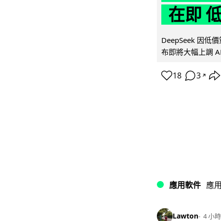
在即 
DeepSeek 
布即將大幅上調 A
18
3
↗
應用軟件
應
Lawton
4 小時