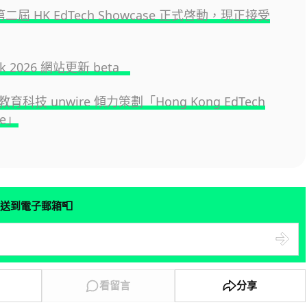
 第二屆 HK EdTech Showcase 正式啓動，現正接受
.hk 2026 網站更新 beta
科技 unwire 傾力策劃「Hong Kong EdTech
se」
📮
送到電子郵箱
看留言
分享