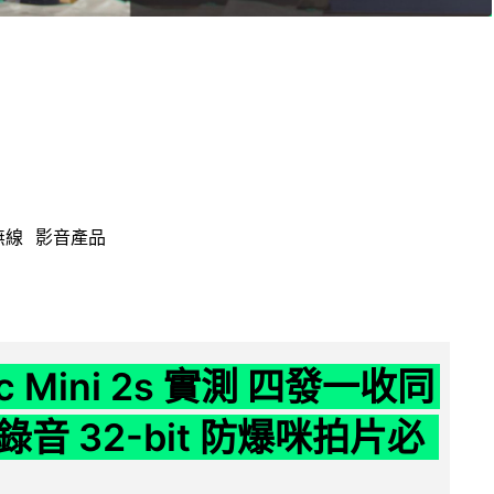
無線
影音產品
ic Mini 2s 實測 四發一收同
音 32-bit 防爆咪拍片必