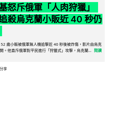
基怒斥俄軍「人肉狩獵」
追殺烏克蘭小販近 40 秒仍
52 歲小販被俄軍無人機追擊近 40 秒後被炸傷，影片由烏克
開。他直斥俄軍對平民進行「狩獵式」攻擊，烏克蘭...
閱讀
分享