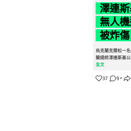
澤連斯
無人機
被炸傷
烏克蘭克爾松一名 
蘭總統澤連斯基公
全文
37
9
↗