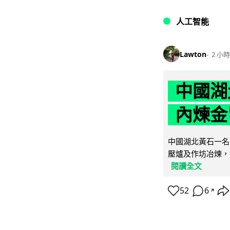
人工智能
Lawton
2 小時
中國湖
內煉金
中國湖北黃石一名
壓爐及作坊冶煉，
閱讀全文
52
6
↗