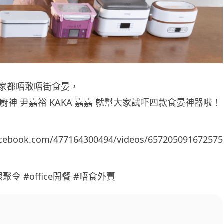
家都唔敢唔街食晏，
e 小廚神 尹嘉裕 KAKA 嘉嘉 就幫大家試吓四款食晏神器啦！
acebook.com/477164300494/videos/657205091672575
聚令 #office開餐 #唔食外賣