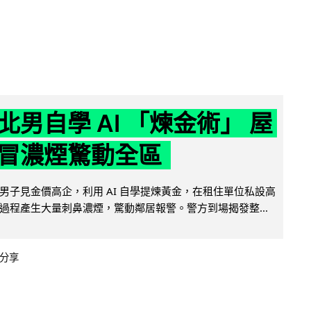
北男自學 AI 「煉金術」 屋
冒濃煙驚動全區
男子見金價高企，利用 AI 自學提煉黃金，在租住單位私設高
過程產生大量刺鼻濃煙，驚動鄰居報警。警方到場揭發整...
分享