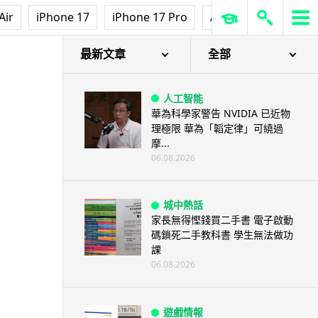
Air
iPhone 17
iPhone 17 Pro
AirPods Pro 3
Ap
最新文章
全部
人工智能
華為科學家警告 NVIDIA 已近物
理極限 華為「韜定律」可繞過
摩...
06.08.2026
城中熱話
家長無得慳錢買二手書 電子啟動
碼鎖死二手教科書 學生無法做功
課
06.08.2026
遊戲情報