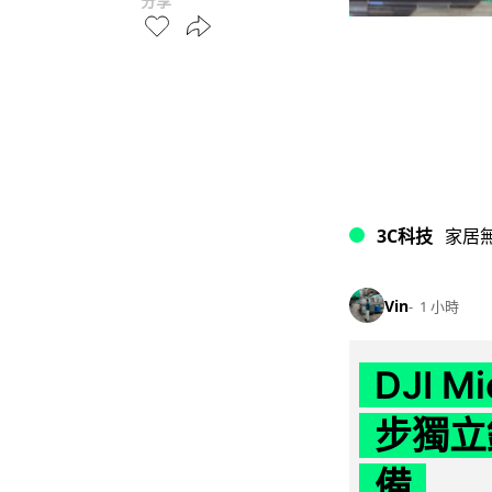
分享
3C科技
家居
Vin
1 小時
DJI M
步獨立錄
備