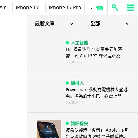
Air
iPhone 17
iPhone 17 Pro
AirPods Pro 3
Ap
最新文章
全部
人工智能
FBI 探員涉盜 100 萬美元加密
幣 向 ChatGPT 尋求理財及...
05.08.2026
機械人
Powerman 移動充電機械人登港
免鋪樁為的士小巴「送電上門」
05.08.2026
資訊保安
被命令製造「後門」 Apple 再控
告英國政府 加密後門爭議延燒...