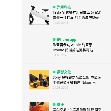
汽車科技
Tesla 無預警推出兒童車 無電池
電機一樣秒殺 炒至約港幣39萬
04.08.2026
iPhone app
歐盟再發功 Apple 終答應
iPhone 跨機剪貼簿將可貼 ...
04.08.2026
攝影文化
Sony 授權鏡頭名單公佈 中國廠
平價鏡頭全數缺席 Nikon 已...
04.08.2026
健康
室內空氣 40 度暑熱難耐 德國空