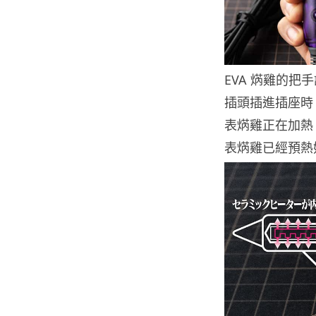
EVA 焫雞的把
插頭插進插座時
表焫雞正在加熱
表焫雞已經預熱