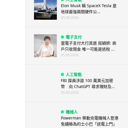
Elon Musk 稱 SpaceX Tesla 是
地球最強兩間硬件公...
05.08.2026
電子支付
當電子支付大行其道 屈穎妍: 商
戶只收現金 唯一可能是逃稅 ...
05.08.2026
人工智能
FBI 探員涉盜 100 萬美元加密
幣 向 ChatGPT 尋求理財及...
05.08.2026
機械人
Powerman 移動充電機械人登港
免鋪樁為的士小巴「送電上門」