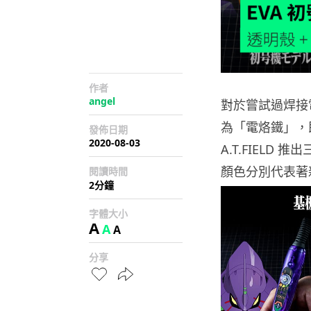
作者
angel
對於嘗試過焊接
為「電烙鐵」，
發佈日期
2020-08-03
A.T.FIELD
顏色分別代表著
閱讀時間
2分鐘
字體大小
A
A
A
分享