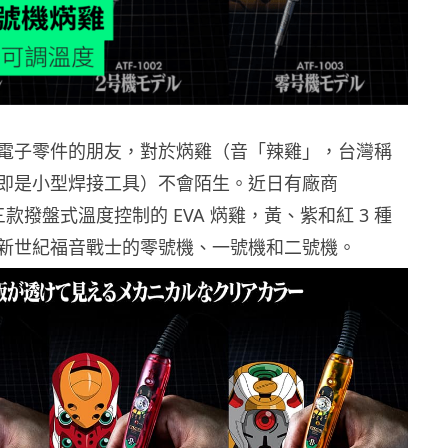
電子零件的朋友，對於焫雞（音「辣雞」，台灣稱
即是小型焊接工具）不會陌生。近日有廠商
 推出三款撥盤式溫度控制的 EVA 焫雞，黃、紫和紅 3 種
新世紀福音戰士的零號機、一號機和二號機。