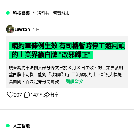
科技娛樂
生活科技
智慧城市
Lawton
1 日
網約車條例生效 有司機暫時停工避風頭
的士業界籲白牌 "改邪歸正"
規管網約車法例大部分條文已於 8 月 3 日生效，的士業界就期
望白牌車司機，能夠「改邪歸正」回流駕駛的士。新例大幅提
閱讀全文
高罰則，首次定罪最高罰款...
207
147
分享
↗
人工智能