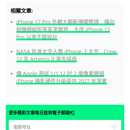
相關文章:
iPhone 17 Pro 外觀大翻新傳聞整理 橫向
相機模組配蒸氣室散熱 大改 iPhone 12
Pro 以來不變設計
NASA 批准太空人帶 iPhone 上太空 Crew-
12 及 Artemis II 率先採用
傳 Apple 測試 1/1.12 吋 2 億像素鏡頭
iPhone 攝影硬件升級最快 2027 年落實
📮
更多精彩文章每日送到電子郵箱