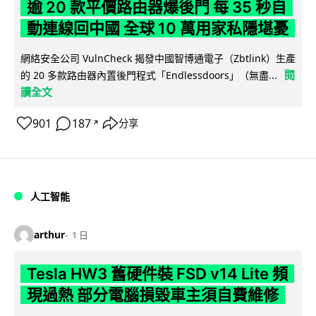
逾 20 款平價路由器爆後門 每 35 秒自
動連線回中國 全球 10 萬用家私隱堪憂
網絡安全公司 VulnCheck 揭發中國智博通電子（Zbtlink）生產
閱
的 20 多款路由器內置後門程式「Endlessdoors」（無盡...
讀全文
901
187
分享
↗
人工智能
arthur
1 日
Tesla HW3 舊硬件裝 FSD v14 Lite 頻
現過熱 部分電腦損毀車主須自費維修