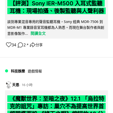
【評測】Sony IER-M500 入耳式監聽
耳機：現場拍攝、後製監聽與人聲利器
談到專業混音專用的聲音監聽耳機，Sony 經典 MDR-7506 到
MDR-M1 專業錄音室耳機都為人熟悉。而現在舞台製作者與創
閱讀全文
意影像製作...
34
2
分享
↗
科技娛樂
遊戲情報
天恩
16 小時
《魔獸世界：至暗之夜》12.1 「烏拉特
克的詛咒」專訪：巢穴不為提高世界首