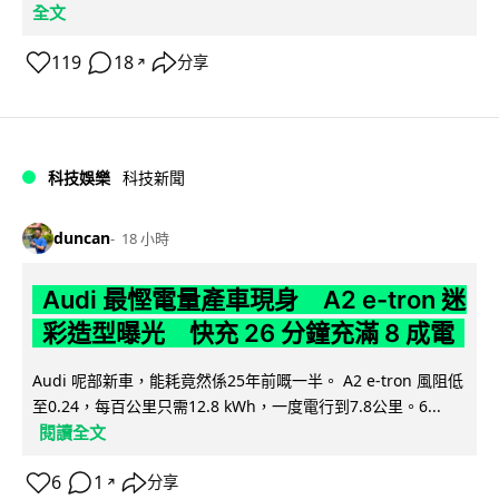
全文
119
18
分享
↗
科技娛樂
科技新聞
duncan
18 小時
Audi 最慳電量產車現身 A2 e-tron 迷
彩造型曝光 快充 26 分鐘充滿 8 成電
Audi 呢部新車，能耗竟然係25年前嘅一半。 A2 e-tron 風阻低
至0.24，每百公里只需12.8 kWh，一度電行到7.8公里。6...
閱讀全文
6
1
分享
↗