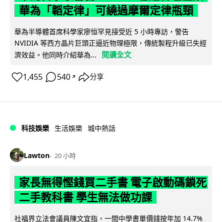
華為「韜定律」可繞過摩爾定律瓶頸
華為半導體首席科學家廖恒罕見接受近 5 小時專訪，警告
NVIDIA 等西方晶片巨頭正逼近物理極限，傳統製程升級已失經
閱讀全文
濟效益。他同時介紹華為...
1,455
540
分享
↗
科技娛樂
生活娛樂
城中熱話
Lawton
20 小時
家長無得慳錢買二手書 電子啟動碼鎖死
二手教科書 學生無法做功課
社福界立法會議員陳文宜指，一間中學書單價錢按年加 14.7%