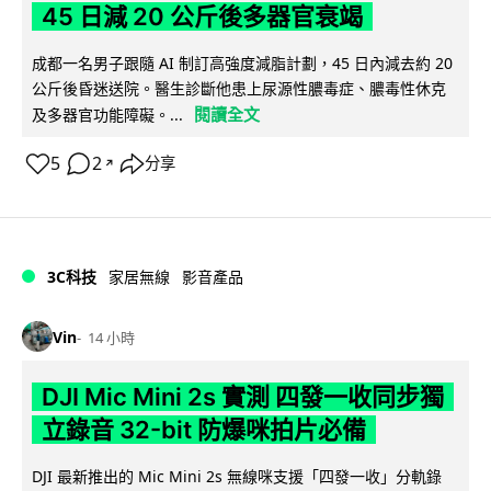
45 日減 20 公斤後多器官衰竭
成都一名男子跟隨 AI 制訂高強度減脂計劃，45 日內減去約 20
公斤後昏迷送院。醫生診斷他患上尿源性膿毒症、膿毒性休克
閱讀全文
及多器官功能障礙。...
5
2
分享
↗
3C科技
家居無線
影音產品
Vin
14 小時
DJI Mic Mini 2s 實測 四發一收同步獨
立錄音 32-bit 防爆咪拍片必備
DJI 最新推出的 Mic Mini 2s 無線咪支援「四發一收」分軌錄