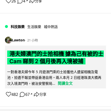
26
4
分享
↗
科技娛樂
生活娛樂
城中熱話
Lawton
21 小時
港夫婦澳門的士拾相機 據為己有被的士
Cam 睇到 2 個月後再入境被捕
一對香港夫婦今年 5 月遊澳門乘的士拾獲他人遺留相機及電
池，拾遺不報並帶返香港自用。兩人本月 2 日經港珠澳大橋再
閱讀全文
次入境澳門時，被治安警察局...
482
67
分享
↗