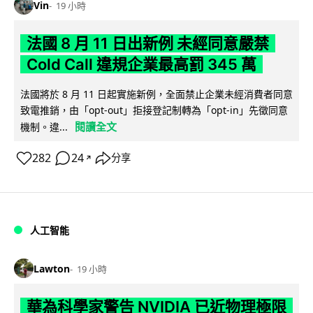
Vin
19 小時
法國 8 月 11 日出新例 未經同意嚴禁
Cold Call 違規企業最高罰 345 萬
法國將於 8 月 11 日起實施新例，全面禁止企業未經消費者同意
致電推銷，由「opt-out」拒接登記制轉為「opt-in」先徵同意
閱讀全文
機制。違...
282
24
分享
↗
人工智能
Lawton
19 小時
華為科學家警告 NVIDIA 已近物理極限