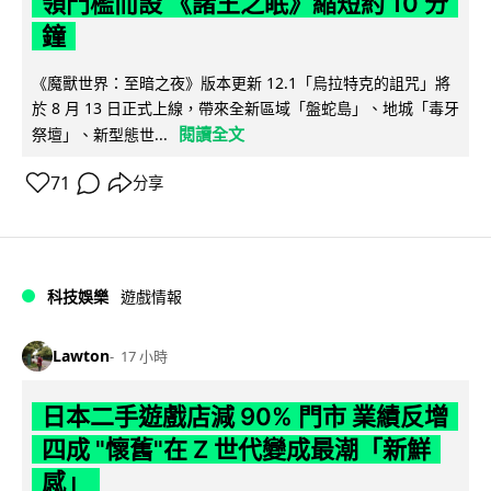
領門檻而設 《諸王之眠》縮短約 10 分
鐘
《魔獸世界：至暗之夜》版本更新 12.1「烏拉特克的詛咒」將
於 8 月 13 日正式上線，帶來全新區域「盤蛇島」、地城「毒牙
閱讀全文
祭壇」、新型態世...
71
分享
科技娛樂
遊戲情報
Lawton
17 小時
日本二手遊戲店減 90% 門市 業績反增
四成 "懷舊"在 Z 世代變成最潮「新鮮
感」