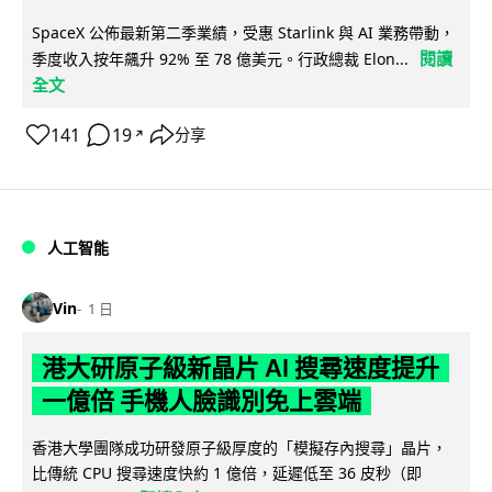
SpaceX 公佈最新第二季業績，受惠 Starlink 與 AI 業務帶動，
閱讀
季度收入按年飆升 92% 至 78 億美元。行政總裁 Elon...
全文
141
19
分享
↗
人工智能
Vin
1 日
港大研原子級新晶片 AI 搜尋速度提升
一億倍 手機人臉識別免上雲端
香港大學團隊成功研發原子級厚度的「模擬存內搜尋」晶片，
比傳統 CPU 搜尋速度快約 1 億倍，延遲低至 36 皮秒（即