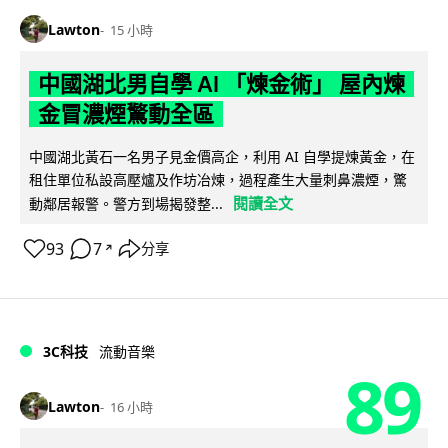
Lawton
15 小時
中國湖北男自學 AI 「煉金術」 屋內煉
金冒濃煙驚動全區
中國湖北黃石一名男子見金價高企，利用 AI 自學提煉黃金，在
租住單位私設高壓爐及作坊冶煉，過程產生大量刺鼻濃煙，驚
閱讀全文
動鄰居報警。警方到場揭發整...
93
7
分享
↗
3C科技
流動音樂
89
Lawton
16 小時