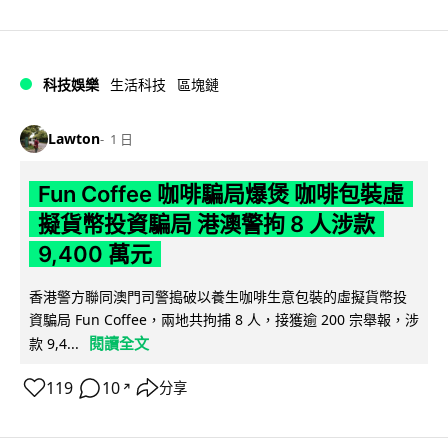
科技娛樂
生活科技
區塊鏈
Lawton
1 日
Fun Coffee 咖啡騙局爆煲 咖啡包裝虛
擬貨幣投資騙局 港澳警拘 8 人涉款
9,400 萬元
香港警方聯同澳門司警搗破以養生咖啡生意包裝的虛擬貨幣投
資騙局 Fun Coffee，兩地共拘捕 8 人，接獲逾 200 宗舉報，涉
閱讀全文
款 9,4...
119
10
分享
↗