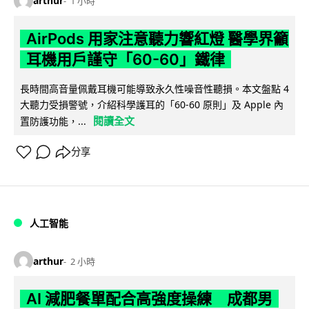
arthur
1 小時
AirPods 用家注意聽力響紅燈 醫學界籲
耳機用戶謹守「60-60」鐵律
長時間高音量佩戴耳機可能導致永久性噪音性聽損。本文盤點 4
大聽力受損警號，介紹科學護耳的「60-60 原則」及 Apple 內
閱讀全文
置防護功能，...
分享
人工智能
arthur
2 小時
AI 減肥餐單配合高強度操練 成都男