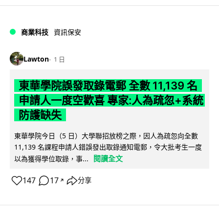
商業科技
資訊保安
Lawton
1 日
東華學院誤發取錄電郵 全數 11,139 名
申請人一度空歡喜 專家:人為疏忽+系統
防護缺失
東華學院今日（5 日）大學聯招放榜之際，因人為疏忽向全數
11,139 名課程申請人錯誤發出取錄通知電郵，令大批考生一度
閱讀全文
以為獲得學位取錄，事...
147
17
分享
↗