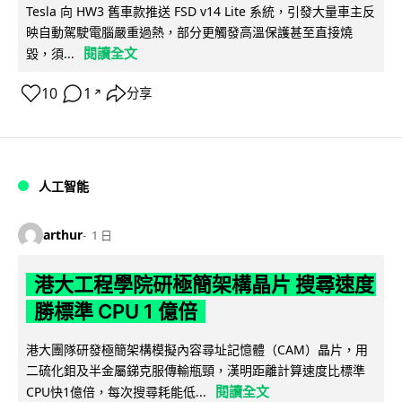
Tesla 向 HW3 舊車款推送 FSD v14 Lite 系統，引發大量車主反
映自動駕駛電腦嚴重過熱，部分更觸發高溫保護甚至直接燒
閱讀全文
毀，須...
10
1
分享
↗
人工智能
arthur
1 日
港大工程學院研極簡架構晶片 搜尋速度
勝標準 CPU 1 億倍
港大團隊研發極簡架構模擬內容尋址記憶體（CAM）晶片，用
二硫化鉬及半金屬銻克服傳輸瓶頸，漢明距離計算速度比標準
閱讀全文
CPU快1億倍，每次搜尋耗能低...