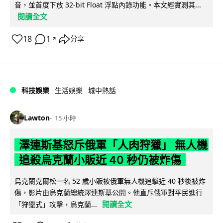
音，並首度下放 32-bit Float 浮點內錄功能。本文經實測其...
閱讀全文
18
1
分享
↗
科技娛樂
生活娛樂
城中熱話
Lawton
15 小時
澤連斯基怒斥俄軍「人肉狩獵」 無人機
追殺烏克蘭小販近 40 秒仍被炸傷
烏克蘭克爾松一名 52 歲小販被俄軍無人機追擊近 40 秒後被炸
傷，影片由烏克蘭總統澤連斯基公開。他直斥俄軍對平民進行
閱讀全文
「狩獵式」攻擊，烏克蘭...