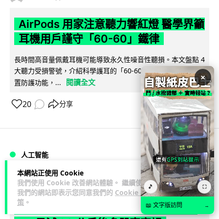
AirPods 用家注意聽力響紅燈 醫學界籲
耳機用戶謹守「60-60」鐵律
長時間高音量佩戴耳機可能導致永久性噪音性聽損。本文盤點 4
大聽力受損警號，介紹科學護耳的「60-60 原則」及 Apple 內
×
閱讀全文
置防護功能，...
20
分享
人工智能
本網站正使用 Cookie
arthur
2 日
我們使用 Cookie 改善網站體驗。 繼續使用
🎵
⛶
我們的網站即表示您同意我們的
Cookie 政
策
。
AI 減肥餐單配合高強度操練 成都男
📖 文字版訪問
→