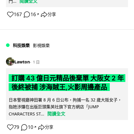
閱讀全文
門...
167
16
分享
↗
科技娛樂
影視娛樂
Lawton
1 日
訂購 43 億日元精品後棄單 大阪女 2 年
後終被捕 涉海賊王,火影周邊產品
日本警視廳神田署 8 月 6 日公布，拘捕一名 32 歲大阪女子，
指她涉嫌在出版巨頭集英社旗下官方網店「JUMP
閱讀全文
CHARACTERS ST...
79
10
分享
↗