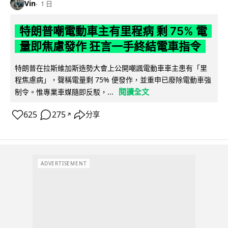
Vin
1 日
特朗普嘲電動車主有里程病 剩 75% 電
量即焦慮發作 狂言一手終結電車指令
特朗普在拉斯維加斯造勢大會上公開嘲諷電動車車主患有「里
程焦慮病」，聲稱電量剩 75% 便發作，並重申已廢除電動車強
閱讀全文
制令。惟專業車媒隨即反駁，...
625
275
分享
↗
ADVERTISEMENT