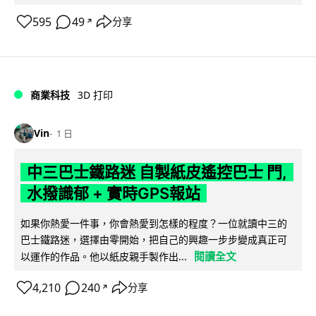
595
49
分享
↗
商業科技
3D 打印
Vin
1 日
中三巴士鐵路迷 自製紙皮遙控巴士 門,
水撥識郁 + 實時GPS報站
如果你熱愛一件事，你會熱愛到怎樣的程度？一位就讀中三的
巴士鐵路迷，選擇由零開始，把自己的興趣一步步變成真正可
閱讀全文
以運作的作品。他以紙皮親手製作出...
4,210
240
分享
↗