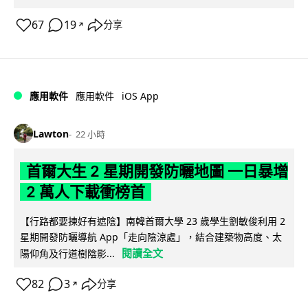
67
19
分享
↗
iOS App
應用軟件
應用軟件
Lawton
22 小時
首爾大生 2 星期開發防曬地圖 一日暴增
2 萬人下載衝榜首
【行路都要揀好有遮陰】南韓首爾大學 23 歲學生劉敏俊利用 2
星期開發防曬導航 App「走向陰涼處」，結合建築物高度、太
閱讀全文
陽仰角及行道樹陰影...
82
3
分享
↗