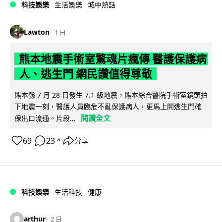
科技娛樂
生活娛樂
城中熱話
Lawton
1 日
熊本地震手術室驚魂片瘋傳 醫護保護病
人、逃生門 網民讚值得尊敬
熊本縣 7 月 28 日發生 7.1 級地震，熊本綜合醫院手術室鏡頭拍
下地震一刻，醫護人員臨危不亂保護病人，更馬上開逃生門確
閱讀全文
保出口流通。片段...
69
23
分享
↗
科技娛樂
生活科技
健康
arthur
2 日