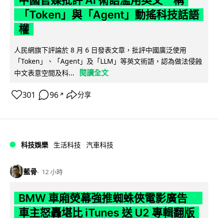
中國官媒批評 AI 術語濫用英文 稱
「Token」與「Agent」動搖科技話語
權
人民網旗下評論於 8 月 6 日發表文章，批評中國廣泛使用
「Token」、「Agent」及「LLM」等英文術語，認為做法侵蝕
閱讀全文
中文表意空間及科...
301
96
分享
↗
科技娛樂
生活科技
汽車科技
藍骨
12 小時
BMW 車廂熒幕強推蜘蛛俠電影廣告
車主怒轟堪比 iTunes 送 U2 專輯翻版