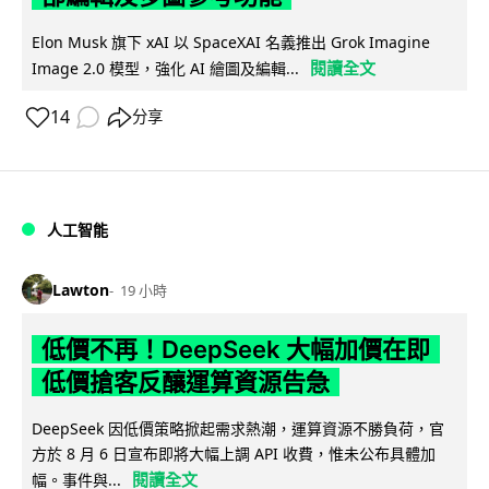
Elon Musk 旗下 xAI 以 SpaceXAI 名義推出 Grok Imagine
閱讀全文
Image 2.0 模型，強化 AI 繪圖及編輯...
14
分享
人工智能
Lawton
19 小時
低價不再！DeepSeek 大幅加價在即
低價搶客反釀運算資源告急
DeepSeek 因低價策略掀起需求熱潮，運算資源不勝負荷，官
方於 8 月 6 日宣布即將大幅上調 API 收費，惟未公布具體加
閱讀全文
幅。事件與...