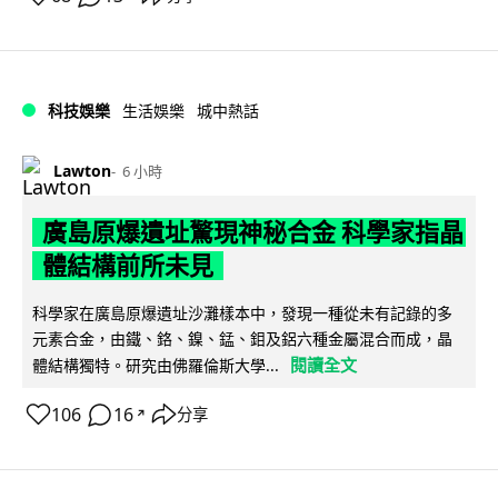
科技娛樂
生活娛樂
城中熱話
Lawton
6 小時
廣島原爆遺址驚現神秘合金 科學家指晶
體結構前所未見
科學家在廣島原爆遺址沙灘樣本中，發現一種從未有記錄的多
元素合金，由鐵、鉻、鎳、錳、鉬及鋁六種金屬混合而成，晶
閱讀全文
體結構獨特。研究由佛羅倫斯大學...
106
16
分享
↗