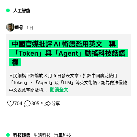
人工智能
藍骨
1 日
中國官媒批評 AI 術語濫用英文 稱
「Token」與「Agent」動搖科技話語
權
人民網旗下評論於 8 月 6 日發表文章，批評中國廣泛使用
「Token」、「Agent」及「LLM」等英文術語，認為做法侵蝕
閱讀全文
中文表意空間及科...
704
305
分享
↗
科技娛樂
生活科技
汽車科技