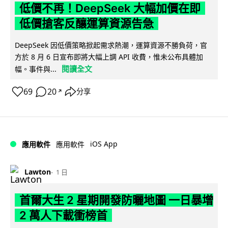
低價不再！DeepSeek 大幅加價在即
低價搶客反釀運算資源告急
DeepSeek 因低價策略掀起需求熱潮，運算資源不勝負荷，官
方於 8 月 6 日宣布即將大幅上調 API 收費，惟未公布具體加
閱讀全文
幅。事件與...
69
20
分享
↗
iOS App
應用軟件
應用軟件
Lawton
1 日
首爾大生 2 星期開發防曬地圖 一日暴增
2 萬人下載衝榜首