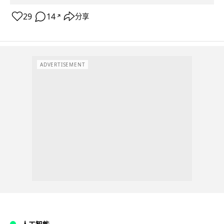
29
14
分享
↗
ADVERTISEMENT