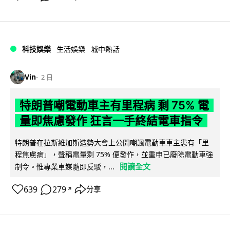
科技娛樂
生活娛樂
城中熱話
Vin
2 日
特朗普嘲電動車主有里程病 剩 75% 電
量即焦慮發作 狂言一手終結電車指令
特朗普在拉斯維加斯造勢大會上公開嘲諷電動車車主患有「里
程焦慮病」，聲稱電量剩 75% 便發作，並重申已廢除電動車強
閱讀全文
制令。惟專業車媒隨即反駁，...
639
279
分享
↗