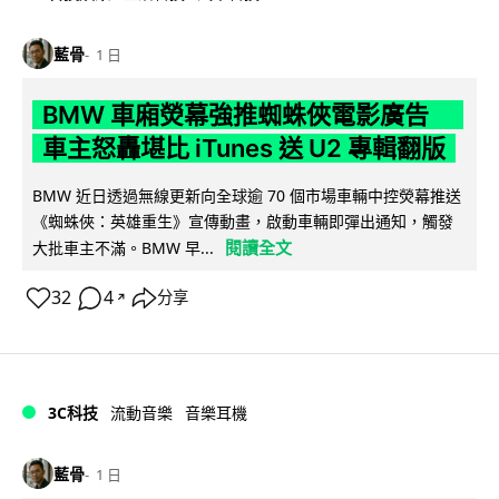
藍骨
1 日
BMW 車廂熒幕強推蜘蛛俠電影廣告
車主怒轟堪比 iTunes 送 U2 專輯翻版
BMW 近日透過無線更新向全球逾 70 個市場車輛中控熒幕推送
《蜘蛛俠：英雄重生》宣傳動畫，啟動車輛即彈出通知，觸發
閱讀全文
大批車主不滿。BMW 早...
32
4
分享
↗
3C科技
流動音樂
音樂耳機
藍骨
1 日