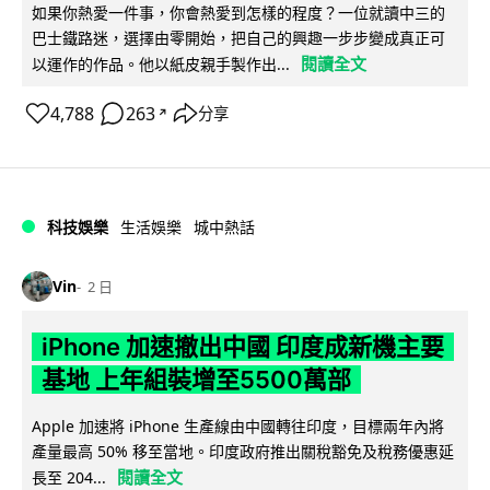
如果你熱愛一件事，你會熱愛到怎樣的程度？一位就讀中三的
巴士鐵路迷，選擇由零開始，把自己的興趣一步步變成真正可
閱讀全文
以運作的作品。他以紙皮親手製作出...
4,788
263
分享
↗
科技娛樂
生活娛樂
城中熱話
Vin
2 日
iPhone 加速撤出中國 印度成新機主要
基地 上年組裝增至5500萬部
Apple 加速將 iPhone 生產線由中國轉往印度，目標兩年內將
產量最高 50% 移至當地。印度政府推出關稅豁免及稅務優惠延
閱讀全文
長至 204...