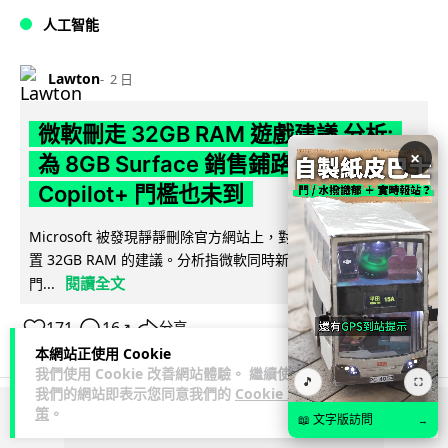
人工智能
Lawton
2 日
微軟刪走 32GB RAM 遊戲建議 分析:
×
為 8GB Surface 銷售鋪路 連自家
Copilot+ 門檻也未到
Microsoft 被發現靜靜刪除官方網站上，對遊戲玩家要為電腦配
置 32GB RAM 的建議。分析指微軟同時新推出的 8GB RAM 入
閱讀全文
門...
171
16
分享
↗
本網站正使用 Cookie
我們使用 Cookie 改善網站體驗。 繼續使用
🎵
⛶
我們的網站即表示您同意我們的
Cookie 政
策
。
📖 文字版訪問
→
ADVERTISEMENT