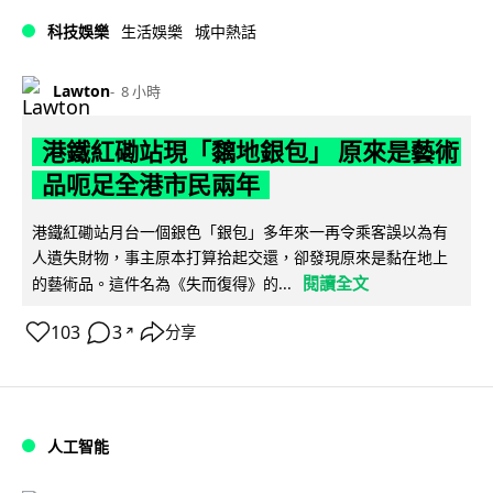
科技娛樂
生活娛樂
城中熱話
Lawton
8 小時
港鐵紅磡站現「黐地銀包」 原來是藝術
品呃足全港市民兩年
港鐵紅磡站月台一個銀色「銀包」多年來一再令乘客誤以為有
人遺失財物，事主原本打算拾起交還，卻發現原來是黏在地上
閱讀全文
的藝術品。這件名為《失而復得》的...
103
3
分享
↗
人工智能