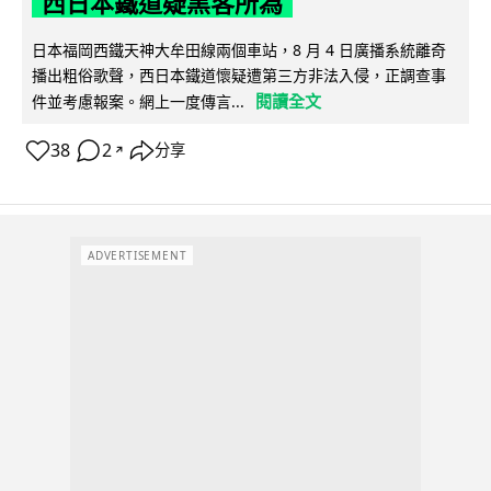
西日本鐵道疑黑客所為
日本福岡西鐵天神大牟田線兩個車站，8 月 4 日廣播系統離奇
播出粗俗歌聲，西日本鐵道懷疑遭第三方非法入侵，正調查事
閱讀全文
件並考慮報案。網上一度傳言...
38
2
分享
↗
ADVERTISEMENT