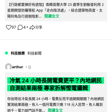
【行路都要揀好有遮陰】南韓首爾大學 23 歲學生劉敏俊利用 2
星期開發防曬導航 App「走向陰涼處」，結合建築物高度、太
閱讀全文
陽仰角及行道樹陰影...
97
4
分享
↗
科技娛樂
科技新聞
arthur
1 日
冷氣 24 小時長開電費更平？內地網民
自測結果兩極 專家拆解慳電邏輯
你信唔信冷氣長開 24 小時，電費反而平過開開關關？內地網民
實測結果兩極，有人一個月電費只需 118 元人民幣，有人飆到
閱讀全文
過千。電力部門話不能...