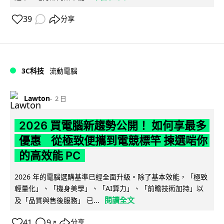
39
分享
3C科技
流動電腦
Lawton
2 日
2026 買電腦新趨勢公開！ 如何享最多
優惠 從極致便攜到電競標竿 揀選啱你
的高效能 PC
2026 年的電腦選購基準已經全面升級。除了基本效能，「極致
輕量化」、「機身美學」、「AI算力」、「前瞻技術加持」以
閱讀全文
及「品質與售後服務」 已...
41
9
分享
↗