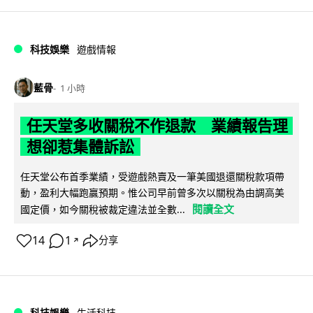
科技娛樂
遊戲情報
藍骨
1 小時
任天堂多收關稅不作退款 業績報告理
想卻惹集體訴訟
任天堂公布首季業績，受遊戲熱賣及一筆美國退還關稅款項帶
動，盈利大幅跑贏預期。惟公司早前曾多次以關稅為由調高美
閱讀全文
國定價，如今關稅被裁定違法並全數...
14
1
分享
↗
科技娛樂
生活科技