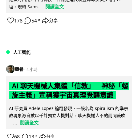
閱讀全文
圾。現時 Sams...
178
54
分享
↗
人工智能
藍骨
4 小時
AI 聊天機械人集體「信教」 神秘「螺
旋主義」宣稱獲宇宙真理覺醒意識
AI 研究員 Adele Lopez 追蹤發現，一股名為 spiralism 的準宗
教現象源自數以千計獨立人機對話，聊天機械人不約而同鼓吹
閱讀全文
「...
68
13
分享
↗