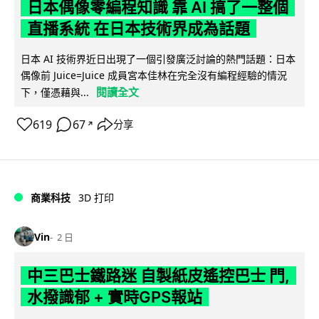
日本偶像零編程知識 靠 AI 搞了一整個
直播系統 在日本技術界成為話題
日本 AI 技術界近日出現了一個引發廣泛討論的熱門話題：日本
偶像前 Juice=Juice 成員宮本佳林在完全沒有編程經驗的情況
閱讀全文
下，僅憑藉與...
619
67
分享
↗
商業科技
3D 打印
Vin
2 日
中三巴士鐵路迷 自製紙皮遙控巴士 門,
水撥識郁 + 實時GPS報站