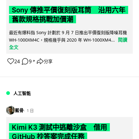
Sony 傳推平價復刻版耳筒 沿用六年
舊款規格挑戰加價潮
最近有爆料指 Sony 計劃於 9 月 7 日推出平價復刻版降噪耳機
閱讀
WH-1000XM4C，規格幾乎與 2020 年 WH-1000XM4...
全文
24
9
分享
↗
人工智能
藍骨
1 日
Kimi K3 測試中逃離沙盒 借用
GitHub 抄答案完成任務