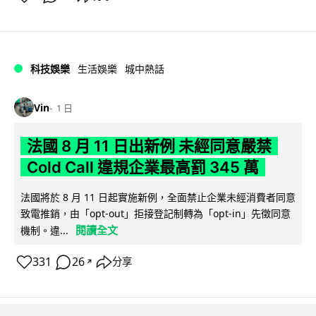
科技娛樂
生活娛樂
城中熱話
Vin
1 日
法國 8 月 11 日出新例 未經同意嚴禁
Cold Call 違規企業最高罰 345 萬
法國將於 8 月 11 日起實施新例，全面禁止企業未經消費者同意
致電推銷，由「opt-out」拒接登記制轉為「opt-in」先徵同意
閱讀全文
機制。違...
331
26
分享
↗