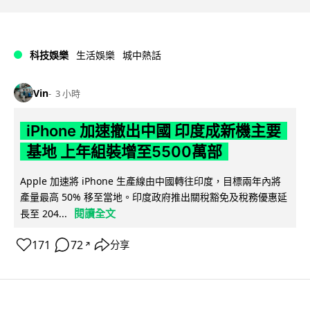
科技娛樂
生活娛樂
城中熱話
Vin
3 小時
iPhone 加速撤出中國 印度成新機主要
基地 上年組裝增至5500萬部
Apple 加速將 iPhone 生產線由中國轉往印度，目標兩年內將
產量最高 50% 移至當地。印度政府推出關稅豁免及稅務優惠延
閱讀全文
長至 204...
171
72
分享
↗