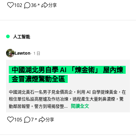
102
36
分享
↗
人工智能
Lawton
1 日
中國湖北男自學 AI 「煉金術」 屋內煉
金冒濃煙驚動全區
中國湖北黃石一名男子見金價高企，利用 AI 自學提煉黃金，在
租住單位私設高壓爐及作坊冶煉，過程產生大量刺鼻濃煙，驚
閱讀全文
動鄰居報警。警方到場揭發整...
105
7
分享
↗