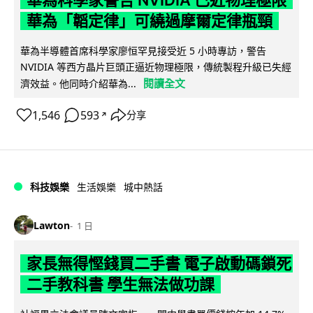
華為科學家警告 NVIDIA 已近物理極限
華為「韜定律」可繞過摩爾定律瓶頸
華為半導體首席科學家廖恒罕見接受近 5 小時專訪，警告
NVIDIA 等西方晶片巨頭正逼近物理極限，傳統製程升級已失經
閱讀全文
濟效益。他同時介紹華為...
1,546
593
分享
↗
科技娛樂
生活娛樂
城中熱話
Lawton
1 日
家長無得慳錢買二手書 電子啟動碼鎖死
二手教科書 學生無法做功課