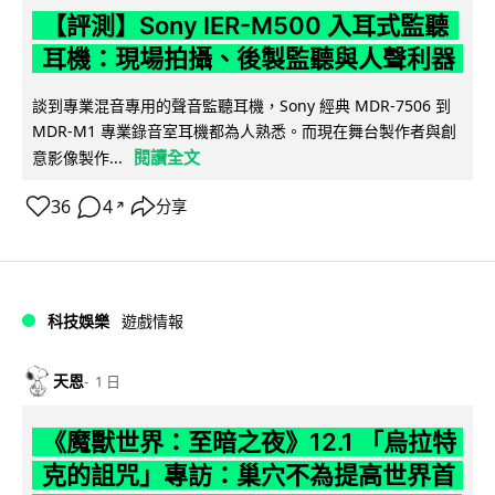
【評測】Sony IER-M500 入耳式監聽
耳機：現場拍攝、後製監聽與人聲利器
談到專業混音專用的聲音監聽耳機，Sony 經典 MDR-7506 到
MDR-M1 專業錄音室耳機都為人熟悉。而現在舞台製作者與創
閱讀全文
意影像製作...
36
4
分享
↗
科技娛樂
遊戲情報
天恩
1 日
《魔獸世界：至暗之夜》12.1 「烏拉特
克的詛咒」專訪：巢穴不為提高世界首