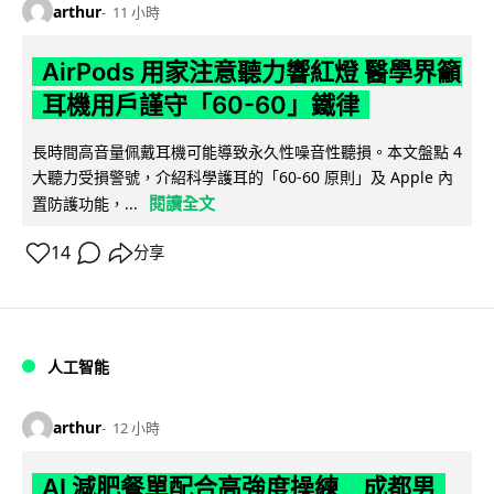
arthur
11 小時
AirPods 用家注意聽力響紅燈 醫學界籲
耳機用戶謹守「60-60」鐵律
長時間高音量佩戴耳機可能導致永久性噪音性聽損。本文盤點 4
大聽力受損警號，介紹科學護耳的「60-60 原則」及 Apple 內
閱讀全文
置防護功能，...
14
分享
人工智能
arthur
12 小時
AI 減肥餐單配合高強度操練 成都男