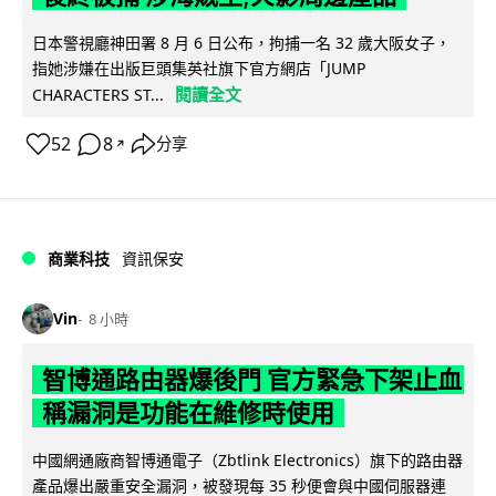
日本警視廳神田署 8 月 6 日公布，拘捕一名 32 歲大阪女子，
指她涉嫌在出版巨頭集英社旗下官方網店「JUMP
閱讀全文
CHARACTERS ST...
52
8
分享
↗
商業科技
資訊保安
Vin
8 小時
智博通路由器爆後門 官方緊急下架止血
稱漏洞是功能在維修時使用
中國網通廠商智博通電子（Zbtlink Electronics）旗下的路由器
產品爆出嚴重安全漏洞，被發現每 35 秒便會與中國伺服器連