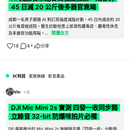
45 日減 20 公斤後多器官衰竭
成都一名男子跟隨 AI 制訂高強度減脂計劃，45 日內減去約 20
公斤後昏迷送院。醫生診斷他患上尿源性膿毒症、膿毒性休克
閱讀全文
及多器官功能障礙。...
18
4
分享
↗
3C科技
家居無線
影音產品
Vin
1 日
DJI Mic Mini 2s 實測 四發一收同步獨
立錄音 32-bit 防爆咪拍片必備
DJI 最新推出的 Mic Mini 2s 無線咪支援「四發一收」分軌錄