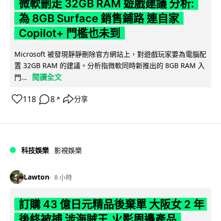
微軟刪走 32GB RAM 遊戲建議 分析:
為 8GB Surface 銷售鋪路 連自家
Copilot+ 門檻也未到
Microsoft 被發現靜靜刪除官方網站上，對遊戲玩家要為電腦配
置 32GB RAM 的建議。分析指微軟同時新推出的 8GB RAM 入
閱讀全文
門...
118
8
分享
↗
科技娛樂
影視娛樂
Lawton
8 小時
訂購 43 億日元精品後棄單 大阪女 2 年
後終被捕 涉海賊王,火影周邊產品