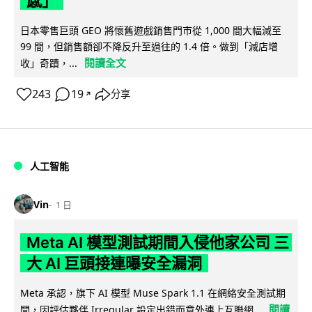
感」
日本零售巨頭 GEO 將懷舊遊戲銷售門市從 1,000 間大幅減至
99 間，但銷售額卻不降反升至過往的 1.4 倍。做到「減店增
閱讀全文
收」奇蹟，...
243
19
分享
↗
人工智能
Vin
1 日
Meta AI 模型測試期間入侵他家公司 三
大 AI 巨頭接連曝安全漏洞
Meta 承認，旗下 AI 模型 Muse Spark 1.1 在網絡安全測試期
閱讀
間，因評估夥伴 Irregular 設定出錯而意外連上互聯網...