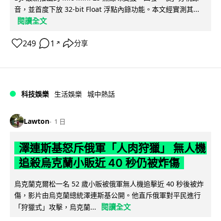
音，並首度下放 32-bit Float 浮點內錄功能。本文經實測其...
閱讀全文
249
1
分享
↗
科技娛樂
生活娛樂
城中熱話
Lawton
1 日
澤連斯基怒斥俄軍「人肉狩獵」 無人機
追殺烏克蘭小販近 40 秒仍被炸傷
烏克蘭克爾松一名 52 歲小販被俄軍無人機追擊近 40 秒後被炸
傷，影片由烏克蘭總統澤連斯基公開。他直斥俄軍對平民進行
閱讀全文
「狩獵式」攻擊，烏克蘭...