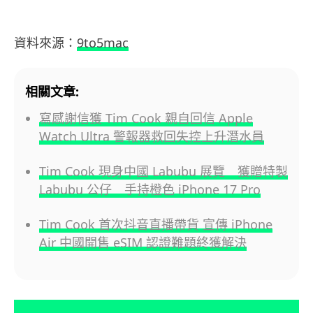
資料來源：
9to5mac
相關文章:
寫感謝信獲 Tim Cook 親自回信 Apple
Watch Ultra 警報器救回失控上升潛水員
Tim Cook 現身中國 Labubu 展覽 獲贈特製
Labubu 公仔 手持橙色 iPhone 17 Pro
Tim Cook 首次抖音直播帶貨 宣傳 iPhone
Air 中國開售 eSIM 認證難題終獲解決