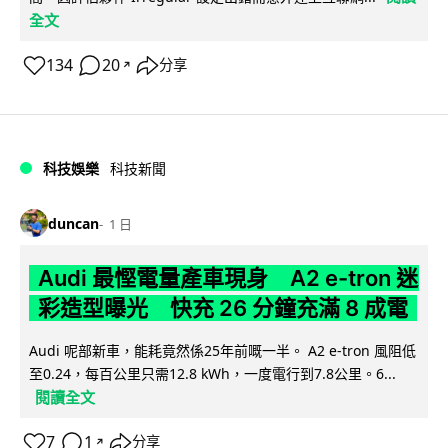
全文
134
20
分享
↗
科技娛樂
科技新聞
duncan
1 日
Audi 最慳電量產車現身 A2 e-tron 迷
彩造型曝光 快充 26 分鐘充滿 8 成電
Audi 呢部新車，能耗竟然係25年前嘅一半。 A2 e-tron 風阻低
至0.24，每百公里只需12.8 kWh，一度電行到7.8公里。6...
閱讀全文
7
1
分享
↗