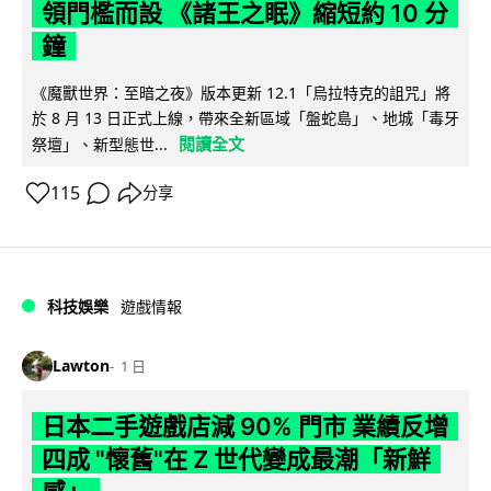
領門檻而設 《諸王之眠》縮短約 10 分
鐘
《魔獸世界：至暗之夜》版本更新 12.1「烏拉特克的詛咒」將
於 8 月 13 日正式上線，帶來全新區域「盤蛇島」、地城「毒牙
閱讀全文
祭壇」、新型態世...
115
分享
科技娛樂
遊戲情報
Lawton
1 日
日本二手遊戲店減 90% 門市 業績反增
四成 "懷舊"在 Z 世代變成最潮「新鮮