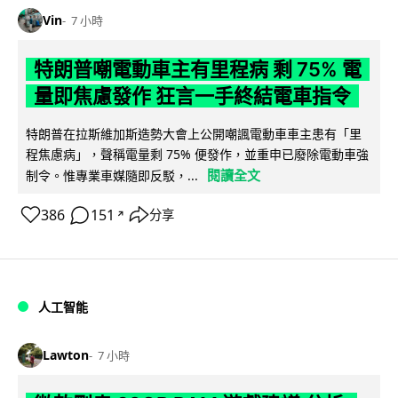
Vin
7 小時
特朗普嘲電動車主有里程病 剩 75% 電
量即焦慮發作 狂言一手終結電車指令
特朗普在拉斯維加斯造勢大會上公開嘲諷電動車車主患有「里
程焦慮病」，聲稱電量剩 75% 便發作，並重申已廢除電動車強
閱讀全文
制令。惟專業車媒隨即反駁，...
386
151
分享
↗
人工智能
Lawton
7 小時