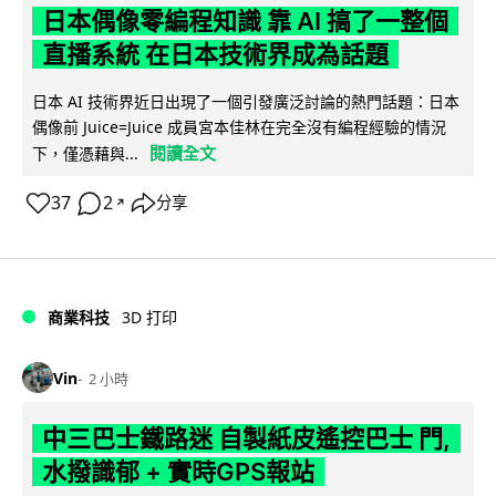
日本偶像零編程知識 靠 AI 搞了一整個
直播系統 在日本技術界成為話題
日本 AI 技術界近日出現了一個引發廣泛討論的熱門話題：日本
偶像前 Juice=Juice 成員宮本佳林在完全沒有編程經驗的情況
閱讀全文
下，僅憑藉與...
37
2
分享
↗
商業科技
3D 打印
Vin
2 小時
中三巴士鐵路迷 自製紙皮遙控巴士 門,
水撥識郁 + 實時GPS報站