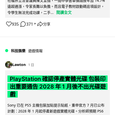
社福界立法會議員陳文宜指，一間中學書單價錢按年加 14.7%
遠超通漲，令家長難以負擔。而且電子教材啟動碼這項設計，
閱讀全文
令學生無法完成功課，二手...
935
371
分享
↗
科技娛樂
遊戲情報
Lawton
1 日
PlayStation 確認停產實體光碟 包裝印
出重要通告 2028 年 1 月後不出光碟遊
戲
Sony 已在 PS5 主機包裝加貼提示貼紙，重申官方 7 月已公布
計劃：2028 年 1 月起停產新遊戲實體光碟。分析師預期 PS6