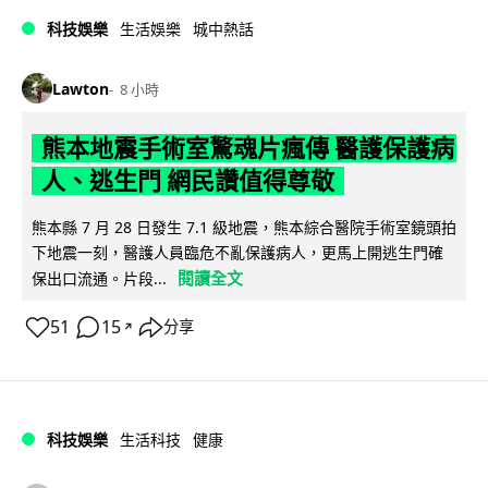
科技娛樂
生活娛樂
城中熱話
Lawton
8 小時
熊本地震手術室驚魂片瘋傳 醫護保護病
人、逃生門 網民讚值得尊敬
熊本縣 7 月 28 日發生 7.1 級地震，熊本綜合醫院手術室鏡頭拍
下地震一刻，醫護人員臨危不亂保護病人，更馬上開逃生門確
閱讀全文
保出口流通。片段...
51
15
分享
↗
科技娛樂
生活科技
健康