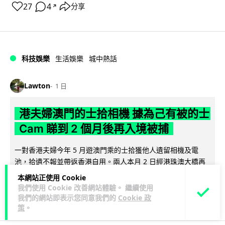
27
4
分享
↗
科技娛樂
生活娛樂
城中熱話
Lawton
1 日
港夫婦澳門的士拾相機 據為己有被的士
Cam 睇到 2 個月後再入境被捕
一對香港夫婦今年 5 月遊澳門乘的士拾獲他人遺留相機及電
池，拾遺不報並帶返香港自用。兩人本月 2 日經港珠澳大橋再
閱讀全文
次入境澳門時，被治安警察局...
本網站正使用 Cookie
我們使用 Cookie 改善網站體驗。 繼續使用
532
75
分享
↗
我們的網站即表示您同意我們的
Cookie 政
策
。