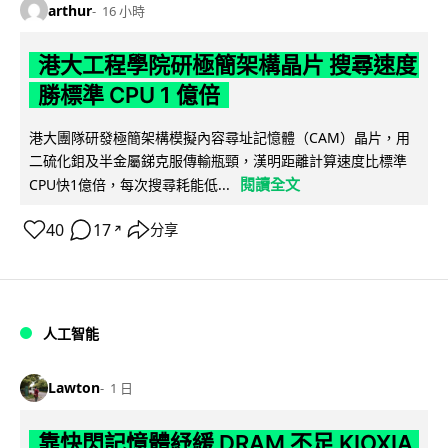
arthur
16 小時
港大工程學院研極簡架構晶片 搜尋速度
勝標準 CPU 1 億倍
港大團隊研發極簡架構模擬內容尋址記憶體（CAM）晶片，用
二硫化鉬及半金屬銻克服傳輸瓶頸，漢明距離計算速度比標準
閱讀全文
CPU快1億倍，每次搜尋耗能低...
40
17
分享
↗
人工智能
Lawton
1 日
靠快閃記憶體紓緩 DRAM 不足 KIOXIA