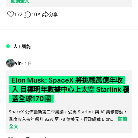
閱讀全文
172
10
分享
↗
人工智能
Vin
1 日
Elon Musk: SpaceX 將挑戰萬億年收
入 目標明年數據中心上太空 Starlink 覆
蓋全球170國
SpaceX 公佈最新第二季業績，受惠 Starlink 與 AI 業務帶動，
閱讀
季度收入按年飆升 92% 至 78 億美元。行政總裁 Elon...
全文