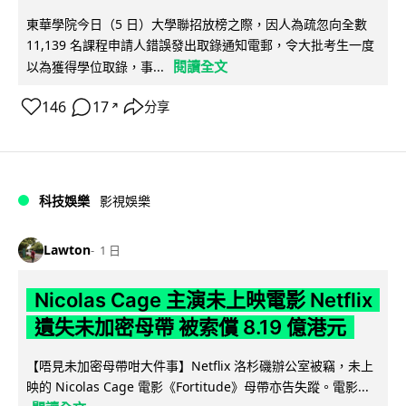
東華學院今日（5 日）大學聯招放榜之際，因人為疏忽向全數
11,139 名課程申請人錯誤發出取錄通知電郵，令大批考生一度
閱讀全文
以為獲得學位取錄，事...
146
17
分享
↗
科技娛樂
影視娛樂
Lawton
1 日
Nicolas Cage 主演未上映電影 Netflix
遺失未加密母帶 被索償 8.19 億港元
【唔見未加密母帶咁大件事】Netflix 洛杉磯辦公室被竊，未上
映的 Nicolas Cage 電影《Fortitude》母帶亦告失蹤。電影...