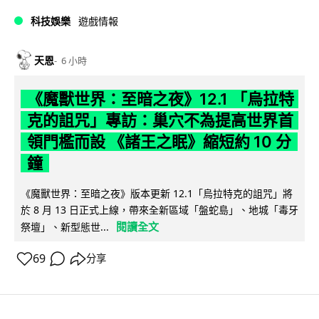
科技娛樂
遊戲情報
天恩
6 小時
《魔獸世界：至暗之夜》12.1 「烏拉特
克的詛咒」專訪：巢穴不為提高世界首
領門檻而設 《諸王之眠》縮短約 10 分
鐘
《魔獸世界：至暗之夜》版本更新 12.1「烏拉特克的詛咒」將
於 8 月 13 日正式上線，帶來全新區域「盤蛇島」、地城「毒牙
閱讀全文
祭壇」、新型態世...
69
分享