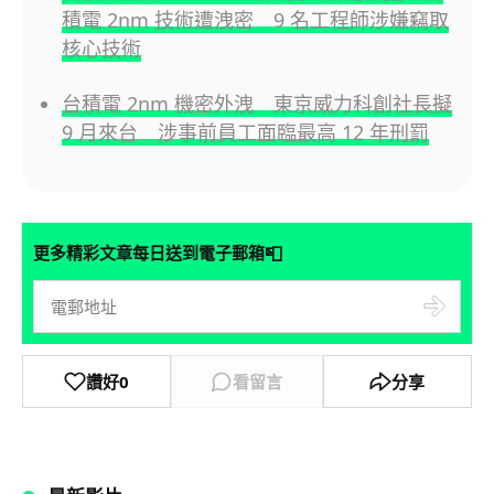
積電 2nm 技術遭洩密 9 名工程師涉嫌竊取
核心技術
台積電 2nm 機密外洩 東京威力科創社長擬
9 月來台 涉事前員工面臨最高 12 年刑罰
📮
更多精彩文章每日送到電子郵箱
讚好
0
看留言
分享