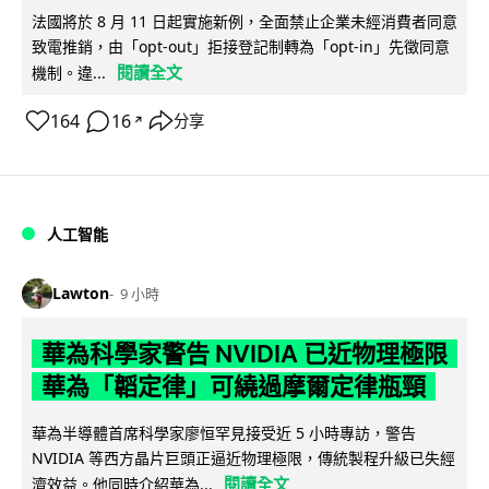
法國將於 8 月 11 日起實施新例，全面禁止企業未經消費者同意
致電推銷，由「opt-out」拒接登記制轉為「opt-in」先徵同意
閱讀全文
機制。違...
164
16
分享
↗
人工智能
Lawton
9 小時
華為科學家警告 NVIDIA 已近物理極限
華為「韜定律」可繞過摩爾定律瓶頸
華為半導體首席科學家廖恒罕見接受近 5 小時專訪，警告
NVIDIA 等西方晶片巨頭正逼近物理極限，傳統製程升級已失經
閱讀全文
濟效益。他同時介紹華為...