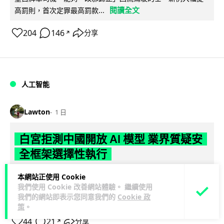
閱讀全文
高罰則，首次定罪最高罰款...
204
146
分享
↗
人工智能
Lawton
1 日
白宮拒測中國開放 AI 模型 業界質疑安
全框架選擇性執行
彭博社報道，白宮通知美國頂尖 AI 公司，中國開發的開放權重
本網站正使用 Cookie
我們使用 Cookie 改善網站體驗。 繼續使用
模型將不納入特朗普政府新 AI 安全框架的測試範圍。美國業界
我們的網站即表示您同意我們的
Cookie 政
閱讀全文
則聯署呼籲政府不要限...
策
。
44
21
分享
↗