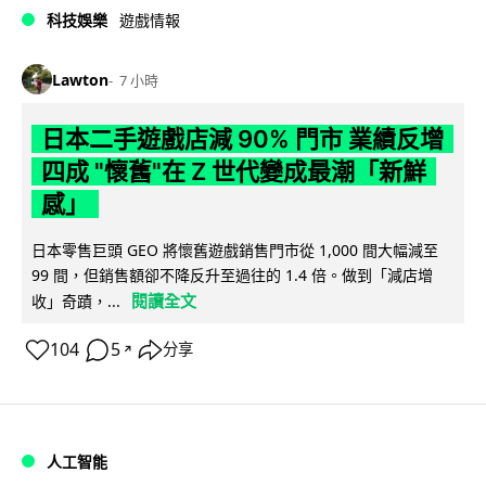
科技娛樂
遊戲情報
Lawton
7 小時
日本二手遊戲店減 90% 門市 業績反增
四成 "懷舊"在 Z 世代變成最潮「新鮮
感」
日本零售巨頭 GEO 將懷舊遊戲銷售門市從 1,000 間大幅減至
99 間，但銷售額卻不降反升至過往的 1.4 倍。做到「減店增
閱讀全文
收」奇蹟，...
104
5
分享
↗
人工智能