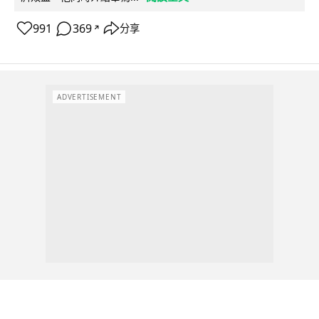
991
369
分享
↗
ADVERTISEMENT