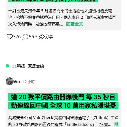
一對香港夫婦今年 5 月遊澳門乘的士拾獲他人遺留相機及電
池，拾遺不報並帶返香港自用。兩人本月 2 日經港珠澳大橋再
閱讀全文
次入境澳門時，被治安警察局...
376
56
分享
↗
3C科技
家居無線
Vin
12 小時
逾 20 款平價路由器爆後門 每 35 秒自
動連線回中國 全球 10 萬用家私隱堪憂
網絡安全公司 VulnCheck 揭發中國智博通電子（Zbtlink）生產
閱
的 20 多款路由器內置後門程式「Endlessdoors」（無盡...