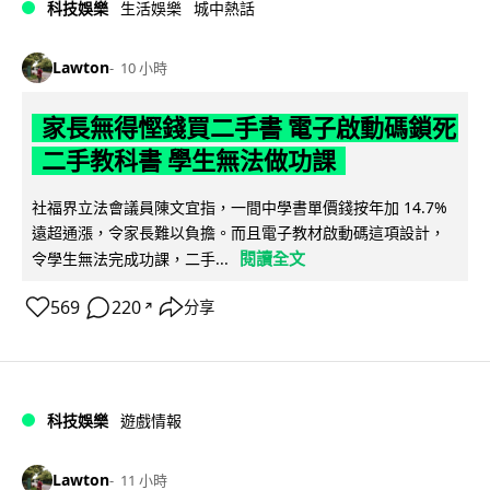
科技娛樂
生活娛樂
城中熱話
Lawton
10 小時
家長無得慳錢買二手書 電子啟動碼鎖死
二手教科書 學生無法做功課
社福界立法會議員陳文宜指，一間中學書單價錢按年加 14.7%
遠超通漲，令家長難以負擔。而且電子教材啟動碼這項設計，
閱讀全文
令學生無法完成功課，二手...
569
220
分享
↗
科技娛樂
遊戲情報
Lawton
11 小時