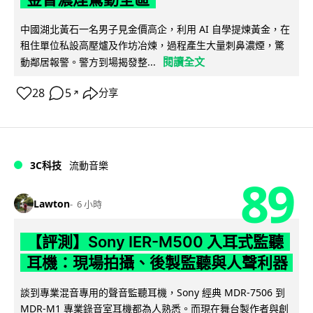
中國湖北黃石一名男子見金價高企，利用 AI 自學提煉黃金，在
租住單位私設高壓爐及作坊冶煉，過程產生大量刺鼻濃煙，驚
閱讀全文
動鄰居報警。警方到場揭發整...
28
5
分享
↗
3C科技
流動音樂
89
Lawton
6 小時
【評測】Sony IER-M500 入耳式監聽
耳機：現場拍攝、後製監聽與人聲利器
談到專業混音專用的聲音監聽耳機，Sony 經典 MDR-7506 到
MDR-M1 專業錄音室耳機都為人熟悉。而現在舞台製作者與創