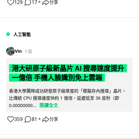
129
17
分享
↗
人工智能
Vin
1 日
港大研原子級新晶片 AI 搜尋速度提升
一億倍 手機人臉識別免上雲端
香港大學團隊成功研發原子級厚度的「模擬存內搜尋」晶片，
比傳統 CPU 搜尋速度快約 1 億倍，延遲低至 36 皮秒（即
閱讀全文
0.00000000...
359
81
分享
↗