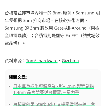
台積電並非市場內唯一的
3nm
廠商，
Samsung
明
年便想把
3nm
推向市場。在核心技術方面，
Samsung
的
3nm
將改用
Gate-All-Around
（閘極
全環電晶體）；台積電則是堅守
FinFET
（鰭式場效
電晶體）。
資料來源：
Tom’s hardware
、
Gizchina
相關文章:
日本冀重振半導體產業 押注 2nm 製程劍指
1.4nm 晶片競賽與台積電,三星力爭
台積電內鬼 Starbucks 交機密當場被捕 台