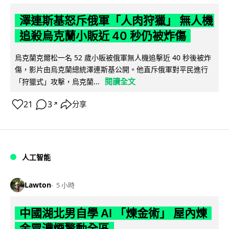
澤連斯基怒斥俄軍「人肉狩獵」 無人機
追殺烏克蘭小販近 40 秒仍被炸傷
烏克蘭克爾松一名 52 歲小販被俄軍無人機追擊近 40 秒後被炸
傷，影片由烏克蘭總統澤連斯基公開。他直斥俄軍對平民進行
閱讀全文
「狩獵式」攻擊，烏克蘭...
21
3
分享
↗
人工智能
Lawton
5 小時
中國湖北男自學 AI 「煉金術」 屋內煉
金冒濃煙驚動全區