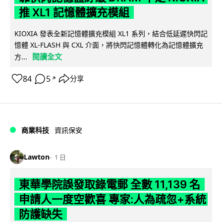
推 XL1 記憶體擴充模組
KIOXIA 發表全新記憶體擴充模組 XL1 系列，結合低延遲快閃記
憶體 XL-FLASH 與 CXL 介面，將快閃記憶體轉化為記憶體擴充
閱讀全文
方...
84
5
分享
↗
商業科技
資訊保安
Lawton
1 日
東華學院誤發取錄電郵 全數 11,139 名
申請人一度空歡喜 專家:人為疏忽+系統
防護缺失