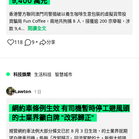
9,400 萬元
香港警方聯同澳門司警搗破以養生咖啡生意包裝的虛擬貨幣投
資騙局 Fun Coffee，兩地共拘捕 8 人，接獲逾 200 宗舉報，涉
閱讀全文
款 9,4...
118
9
分享
↗
科技娛樂
生活科技
智慧城市
Lawton
1 日
網約車條例生效 有司機暫時停工避風頭
的士業界籲白牌 "改邪歸正"
規管網約車法例大部分條文已於 8 月 3 日生效，的士業界就期
望白牌車司機，能夠「改邪歸正」回流駕駛的士。新例大幅提