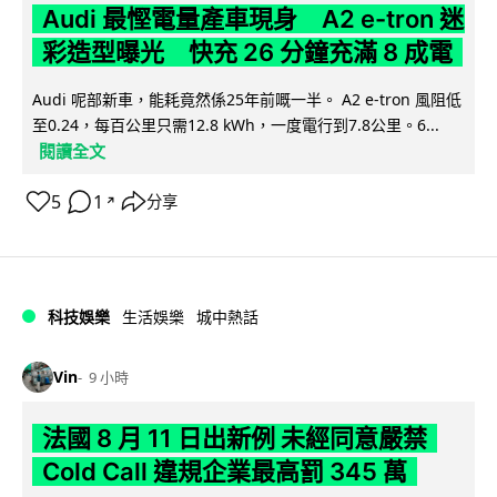
Audi 最慳電量產車現身 A2 e-tron 迷
彩造型曝光 快充 26 分鐘充滿 8 成電
Audi 呢部新車，能耗竟然係25年前嘅一半。 A2 e-tron 風阻低
至0.24，每百公里只需12.8 kWh，一度電行到7.8公里。6...
閱讀全文
5
1
分享
↗
科技娛樂
生活娛樂
城中熱話
Vin
9 小時
法國 8 月 11 日出新例 未經同意嚴禁
Cold Call 違規企業最高罰 345 萬