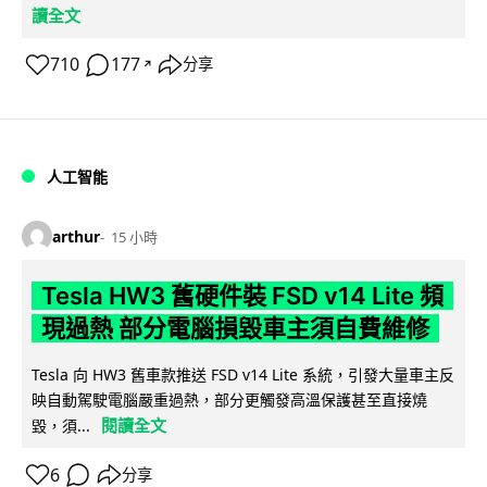
讀全文
710
177
分享
↗
人工智能
arthur
15 小時
Tesla HW3 舊硬件裝 FSD v14 Lite 頻
現過熱 部分電腦損毀車主須自費維修
Tesla 向 HW3 舊車款推送 FSD v14 Lite 系統，引發大量車主反
映自動駕駛電腦嚴重過熱，部分更觸發高溫保護甚至直接燒
閱讀全文
毀，須...
6
分享