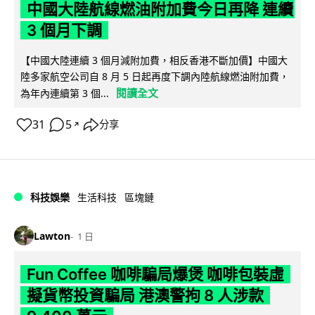
中國大陸航線燃油附加費今日再降 連續
3 個月下調
【中國大陸連續 3 個月減附加費，相反香港不斷加價】中國大
陸多家航空公司自 8 月 5 日起再度下調內陸航線燃油附加費，
閱讀全文
為年內連續第 3 個...
31
5
分享
↗
科技娛樂
生活科技
區塊鏈
Lawton
1 日
Fun Coffee 咖啡騙局爆煲 咖啡包裝虛
擬貨幣投資騙局 港澳警拘 8 人涉款